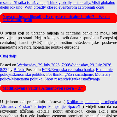
research/Kratka istraživanja
,
Think globally, act locally/Misli globalno
djeluj lokalno
,
With broadly closed eyes/Širom zatvorenih očiju
Nova poslovna filosofija Evropske centralne banke? – We do
care about profit
U svijetu koji se ubrzano mijenja ni centralne banke ne mogu biti
ostavljene po strani. Ideja o kojoj se ovih dana raspravlja u Evropskoj
centralnoj banci (ECB) mijenja suštinu višedecenijske poslovne
paradigme kreatora monetarne politike eurozone.
Čitaj dalje
Posted on
Wednesday, 29 July 2026, 7:00
Wednesday, 29 July 2026,
8:23
by
Bife.ba
Posted in
ECB/Evropska centralna banka
,
Economic
policy/Ekonomska politika
,
For thinking/Za razmišljanje
,
Monetary
policy/Monetarna politika
,
Short research/Kratka istraživanja
Modifikovana verzija Altmanovog skora – Z′′
U jednom od prethodnih tekstova (
„Koliko cijena akcije mijenja
Altmanov Z skor? Primjer kompanije SpaceX“
) vidjeli smo da na
razvijenim tržištima kapitala, poput američkog, cijena akcije ima
sposobnost da u vrlo kratkom vremenu promijeni ocjenu finansijskog