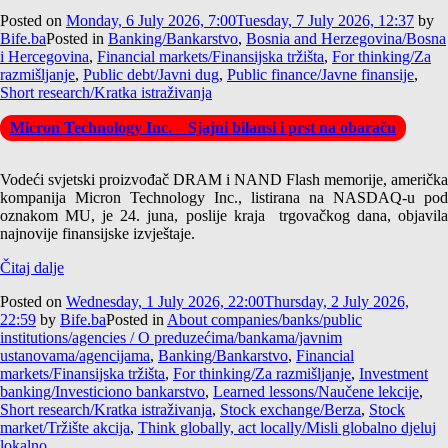
Posted on
Monday, 6 July 2026, 7:00
Tuesday, 7 July 2026, 12:37
by
Bife.ba
Posted in
Banking/Bankarstvo
,
Bosnia and Herzegovina/Bosna
i Hercegovina
,
Financial markets/Finansijska tržišta
,
For thinking/Za
razmišljanje
,
Public debt/Javni dug
,
Public finance/Javne finansije
,
Short research/Kratka istraživanja
Micron Technology Inc. – Sjajni bilansi i prst na obaraču
Vodeći svjetski proizvođač DRAM i NAND Flash memorije, američka
kompanija Micron Technology Inc., listirana na NASDAQ-u pod
oznakom MU, je 24. juna, poslije kraja trgovačkog dana, objavila
najnovije finansijske izvještaje.
Čitaj dalje
Posted on
Wednesday, 1 July 2026, 22:00
Thursday, 2 July 2026,
22:59
by
Bife.ba
Posted in
About companies/banks/public
institutions/agencies / O preduzećima/bankama/javnim
ustanovama/agencijama
,
Banking/Bankarstvo
,
Financial
markets/Finansijska tržišta
,
For thinking/Za razmišljanje
,
Investment
banking/Investiciono bankarstvo
,
Learned lessons/Naučene lekcije
,
Short research/Kratka istraživanja
,
Stock exchange/Berza
,
Stock
market/Tržište akcija
,
Think globally, act locally/Misli globalno djeluj
lokalno