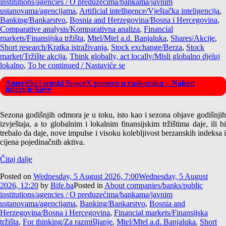
institutions/agencies / O preduzećima/bankama/javnim
ustanovama/agencijama
,
Artificial intelligence/Vještačka inteligencija
,
Banking/Bankarstvo
,
Bosnia and Herzegovina/Bosna i Hercegovina
,
Comparative analysis/Komparativna analiza
,
Financial
markets/Finansijska tržišta
,
Mtel/Mtel a.d. Banjaluka
,
Shares/Akcije
,
Short research/Kratka istraživanja
,
Stock exchange/Berza
,
Stock
market/Tržište akcija
,
Think globally, act locally/Misli globalno djeluj
lokalno
,
To be continued / Nastaviće se
Američki i srpski SpaceX ponovo u raskoraku – Nakon
jutarnje kave
Sezona godišnjih odmora je u toku, isto kao i sezona objave godišnjih
izvještaja, a to globalnim i lokalnim finansijskim tržištima daje, ili bi
trebalo da daje, nove impulse i visoku kolebljivost berzanskih indeksa i
cijena pojedinačnih aktiva.
Čitaj dalje
Posted on
Wednesday, 5 August 2026, 7:00
Wednesday, 5 August
2026, 12:20
by
Bife.ba
Posted in
About companies/banks/public
institutions/agencies / O preduzećima/bankama/javnim
ustanovama/agencijama
,
Banking/Bankarstvo
,
Bosnia and
Herzegovina/Bosna i Hercegovina
,
Financial markets/Finansijska
tržišta
,
For thinking/Za razmišljanje
,
Mtel/Mtel a.d. Banjaluka
,
Short