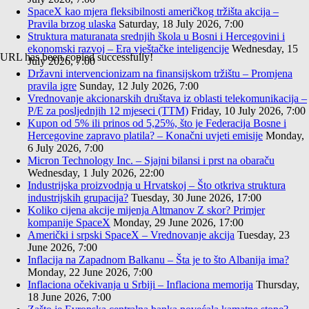
SpaceX kao mjera fleksibilnosti američkog tržišta akcija –
Pravila brzog ulaska
Saturday, 18 July 2026, 7:00
Struktura maturanata srednjih škola u Bosni i Hercegovini i
ekonomski razvoj – Era vještačke inteligencije
Wednesday, 15
URL has been copied successfully!
July 2026, 7:00
Državni intervencionizam na finansijskom tržištu – Promjena
pravila igre
Sunday, 12 July 2026, 7:00
Vrednovanje akcionarskih društava iz oblasti telekomunikacija –
P/E za posljednjih 12 mjeseci (TTM)
Friday, 10 July 2026, 7:00
Kupon od 5% ili prinos od 5,25%, što je Federacija Bosne i
Hercegovine zapravo platila? – Konačni uvjeti emisije
Monday,
6 July 2026, 7:00
Micron Technology Inc. – Sjajni bilansi i prst na obaraču
Wednesday, 1 July 2026, 22:00
Industrijska proizvodnja u Hrvatskoj – Što otkriva struktura
industrijskih grupacija?
Tuesday, 30 June 2026, 17:00
Koliko cijena akcije mijenja Altmanov Z skor? Primjer
kompanije SpaceX
Monday, 29 June 2026, 17:00
Američki i srpski SpaceX – Vrednovanje akcija
Tuesday, 23
June 2026, 7:00
Inflacija na Zapadnom Balkanu – Šta je to što Albanija ima?
Monday, 22 June 2026, 7:00
Inflaciona očekivanja u Srbiji – Inflaciona memorija
Thursday,
18 June 2026, 7:00