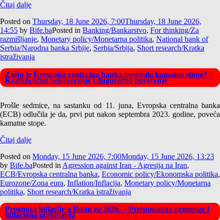
Čitaj dalje
Posted on
Thursday, 18 June 2026, 7:00
Thursday, 18 June 2026,
14:55
by
Bife.ba
Posted in
Banking/Bankarstvo
,
For thinking/Za
razmišljanje
,
Monetary policy/Monetarna politika
,
National bank of
Serbia/Narodna banka Srbije
,
Serbia/Srbija
,
Short research/Kratka
istraživanja
Zašto je Evropska centralna banka povećala kamatne stope? –
Kratkoročno nepoverenje i dugoročno poverenje
Prošle sedmice, na sastanku od 11. juna, Evropska centralna banka
(ECB) odlučila je da, prvi put nakon septembra 2023. godine, poveća
kamatne stope.
Čitaj dalje
Posted on
Monday, 15 June 2026, 7:00
Monday, 15 June 2026, 13:23
by
Bife.ba
Posted in
Agression against Iran - Agresija na Iran
,
ECB/Evropska centralna banka
,
Economic policy/Ekonomska politika
,
Eurozone/Zona eura
,
Inflation/Inflacija
,
Monetary policy/Monetarna
politika
,
Short research/Kratka istraživanja
Prognoza inflacije u Bosni za 2026. – Pretpostavke prognoze i
inflaciona očekivanja