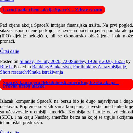
Uzroci pada cijene akcija SpaceX – Zdrav razum
Pad cijene akcija SpaceX intrigira finansijska tržišta. Na prvi pogled,
silazak ispod cijene po kojoj je izvršena početna javna ponuda akcija
(IPO) djeluje nelogično, ali se ekonomsko objašnjenje ipak može
pronaći.
Čitaj dalje
Posted on
Sunday, 19 July 2026, 7:00
Sunday, 19 July 2026, 16:55
by
Bife.ba
Posted in
Banking/Bankarstvo
,
For thinking/Za razmišljanje
,
Short research/Kratka istraživanja
SpaceX kao mjera fleksibilnosti američkog tržišta akcija –
Pravila brzog ulaska
Izlazak kompanije SpaceX na berzu bio je dugo najavljivan i dugo
očekivan. Pripreme su vršili sama kompanija, investicione banke koje
su učestvovale u emisiji, američka Komisija za hartije od vrijednosti
(SEC), i na kraju Nasdaq, američka berza na kojoj se trguje akcijama
tehnoloških preduzeća.
Čitaj dalje