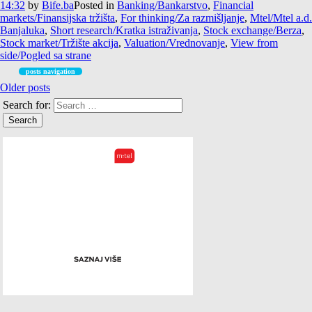
14:32
by
Bife.ba
Posted in
Banking/Bankarstvo
,
Financial
markets/Finansijska tržišta
,
For thinking/Za razmišljanje
,
Mtel/Mtel a.d.
Banjaluka
,
Short research/Kratka istraživanja
,
Stock exchange/Berza
,
Stock market/Tržište akcija
,
Valuation/Vrednovanje
,
View from
side/Pogled sa strane
posts navigation
Older posts
Search for: