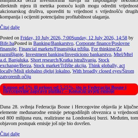
Banjalučka berza investitorima stavlja na raspolaganje nekoliko
direktnih mjera ili metrika pomoću kojih mogu odrediti vrijednost
akcionarskog društva, uporediti tu vrijednost s vrijednošću drugih
kompanija i ocijeniti potencijalnu profitabilnost ulaganja.
Čitaj dalje
Posted on
Friday, 10 July 2026, 7:00
Sunday, 12 July 2026, 14:58
by
Bife.ba
Posted in
Banking/Bankarstvo
,
Corporate finance/Poslovne
finansije
,
Financial markets/Finansijska tržišta
,
For thinking/Za
razmišljanje
,
Investment banking/Investiciono bankarstvo
,
Mtel/Mtel
a.d. Banjaluka
,
Short research/Kratka istraživanja
,
Stock
exchange/Berza
,
Stock market/Tržište akcija
,
Think globally, act
locally/Misli globalno djeluj lokalno
,
With broadly closed eyes/Širom
zatvorenih očiju
Kupon od 5% ili prinos od 5,25%, što je Federacija Bosne i
Hercegovine zapravo platila? – Konačni uvjeti emisije
Dana 28. svibnja Federacija Bosne i Hercegovine objavila je ključne
elemente međunarodne emisije petogodišnjih obveznica u vrijednosti
od 800 milijuna eura, realizirane na Londonskoj burzi. Međutim, tom
objavom postupak emisije još nije bio dovršen.
Čitaj dalje