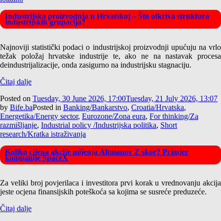
Industrijska proizvodnja u Hrvatskoj – Što otkriva struktura
industrijskih grupacija?
Najnoviji statistički podaci o industrijskoj proizvodnji upućuju na vrlo
težak položaj hrvatske industrije te, ako ne na nastavak procesa
deindustrijalizacije, onda zasigurno na industrijsku stagnaciju.
Čitaj dalje
Posted on
Tuesday, 30 June 2026, 17:00
Tuesday, 21 July 2026, 13:07
by
Bife.ba
Posted in
Banking/Bankarstvo
,
Croatia/Hrvatska
,
Energetika/Energy sector
,
Eurozone/Zona eura
,
For thinking/Za
razmišljanje
,
Industrial policy /Industrijska politika
,
Short
research/Kratka istraživanja
Koliko cijena akcije mijenja Altmanov Z skor? Primjer
kompanije SpaceX
Za veliki broj povjerilaca i investitora prvi korak u vrednovanju akcija
jeste ocjena finansijskih poteškoća sa kojima se susreće preduzeće.
Čitaj dalje