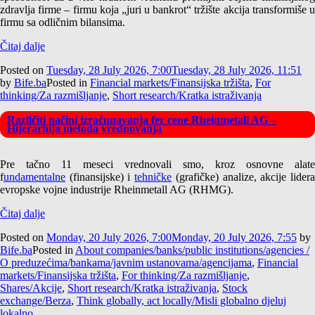
zdravlja firme – firmu koja „juri u bankrot“ tržište akcija transformiše u
firmu sa odličnim bilansima.
Čitaj dalje
Posted on
Tuesday, 28 July 2026, 7:00
Tuesday, 28 July 2026, 11:51
by
Bife.ba
Posted in
Financial markets/Finansijska tržišta
,
For
thinking/Za razmišljanje
,
Short research/Kratka istraživanja
Različiti načini izračunavanja fer cene Rheinmetall AG –
Hijerarhija metoda vrednovanja
Pre tačno 11 meseci vrednovali smo, kroz osnovne alate
f
undamentalne
(finansijske) i
tehničke
(grafičke) analize, akcije lider
evropske vojne industrije Rheinmetall AG (RHMG).
Čitaj dalje
Posted on
Monday, 20 July 2026, 7:00
Monday, 20 July 2026, 7:55
by
Bife.ba
Posted in
About companies/banks/public institutions/agencies /
O preduzećima/bankama/javnim ustanovama/agencijama
,
Financial
markets/Finansijska tržišta
,
For thinking/Za razmišljanje
,
Shares/Akcije
,
Short research/Kratka istraživanja
,
Stock
exchange/Berza
,
Think globally, act locally/Misli globalno djeluj
lokalno