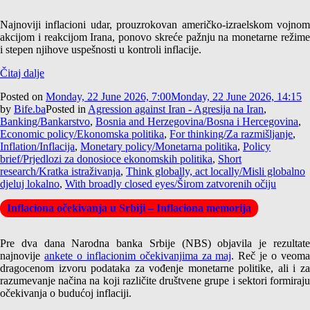
Najnoviji inflacioni udar, prouzrokovan američko-izraelskom vojnom
akcijom i reakcijom Irana, ponovo skreće pažnju na monetarne režime
i stepen njihove uspešnosti u kontroli inflacije.
Čitaj dalje
Posted on
Monday, 22 June 2026, 7:00
Monday, 22 June 2026, 14:15
by
Bife.ba
Posted in
Agression against Iran - Agresija na Iran
,
Banking/Bankarstvo
,
Bosnia and Herzegovina/Bosna i Hercegovina
,
Economic policy/Ekonomska politika
,
For thinking/Za razmišljanje
,
Inflation/Inflacija
,
Monetary policy/Monetarna politika
,
Policy
brief/Prjedlozi za donosioce ekonomskih politika
,
Short
research/Kratka istraživanja
,
Think globally, act locally/Misli globalno
djeluj lokalno
,
With broadly closed eyes/Širom zatvorenih očiju
Inflaciona očekivanja u Srbiji – Inflaciona memorija
Pre dva dana Narodna banka Srbije (NBS) objavila je rezultate
najnovije
ankete o inflacionim očekivanjima za maj
. Reč je o veom
dragocenom izvoru podataka za vođenje monetarne politike, ali i za
razumevanje načina na koji različite društvene grupe i sektori formiraju
očekivanja o budućoj inflaciji.