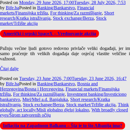
Posted on
Monday, 29 June 2026, 17:00
Tuesday, 28 July 2026, 7:53
by
Bife.ba
Posted in
Banking/Bankarstvo
,
Financial
markets/Finansijska tržišta
,
For thinking/Za razmišljanje
,
Short
research/Kratka istraživanja
,
Stock exchange/Berza
,
Stock
market/Tržište akcija
Američki i srpski SpaceX – Vrednovanje akcija
Pažnju većine ljudi gotovo redovno privlače veliki događaji, jer im
samo praćenje tih velikih događaja daje osjećaj vlastite veličine i
važnosti.
Čitaj dalje
Posted on
Tuesday, 23 June 2026, 7:00
Tuesday, 23 June 2026, 16:47
by
Bife.ba
Posted in
Banking/Bankarstvo
,
Bosnia and
Herzegovina/Bosna i Hercegovina
,
Financial markets/Finansijska
tržišta
,
For thinking/Za razmišljanje
,
Investment banking/Investiciono
bankarstvo
,
Mtel/Mtel a.d. Banjaluka
,
Short research/Kratka
istraživanja
,
Stock exchange/Berza
,
Stock market/Tržište akcija
,
Think
globally, act locally/Misli globalno djeluj lokalno
,
With broadly closed
eyes/Širom zatvorenih očiju
Inflacija na Zapadnom Balkanu – Šta je to što Albanija ima?