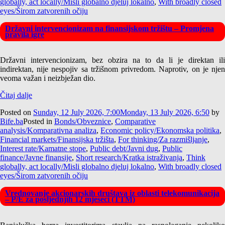
globally, act locally/Misli globalno djeluj lokalno
,
With broadly closed
eyes/Širom zatvorenih očiju
Državni intervencionizam na finansijskom tržištu – Promjena
pravila igre
Državni intervencionizam, bez obzira na to da li je direktan ili
indirektan, nije nespojiv sa tržišnom privredom. Naprotiv, on je njen
veoma važan i neizbježan dio.
Čitaj dalje
Posted on
Sunday, 12 July 2026, 7:00
Monday, 13 July 2026, 6:50
by
Bife.ba
Posted in
Bonds/Obveznice
,
Comparative
analysis/Komparativna analiza
,
Economic policy/Ekonomska politika
,
Financial markets/Finansijska tržišta
,
For thinking/Za razmišljanje
,
Interest rate/Kamatne stope
,
Public debt/Javni dug
,
Public
finance/Javne finansije
,
Short research/Kratka istraživanja
,
Think
globally, act locally/Misli globalno djeluj lokalno
,
With broadly closed
eyes/Širom zatvorenih očiju
Vrednovanje akcionarskih društava iz oblasti telekomunikacija
– P/E za posljednjih 12 mjeseci (TTM)