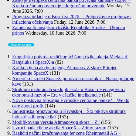
Zašto je Evropska centralna banka povećala kamatne stope? –
Kratkoročno nepoverenje i dugoročno poverenje
Monday, 15
June 2026, 7:00
Prognoza inflacije u Bosni za 2026. – Pretpostavke prognoze i
inflaciona očekivanja
Friday, 12 June 2026, 7:00
Zarade na finansijskom tržištu Republike Srpske – Ukupan
prinos
Wednesday, 10 June 2026, 7:00
čitanost objava
Empirijska potvrda različitog tržišnog rizika akcija Mtela a.d.
Banjaluka i SpaceX-a
(82)
Koliko cijena akcije mijenja Altmanov Z skor? Primjer
kompanije SpaceX
(131)
Američki i srpski SpaceX ponovo u raskoraku – Nakon jutarnje
kave
(131)
Struktura maturanata srednjih škola u Bosni i Hercegovini i
ekonomski razvoj – Era vještačke inteligencije
(141)
Nova poslovna filosofija Evropske centralne banke? – We do
care about profit
(144)
Industrijska proizvodnja u Hrvatskoj – Što otkriva struktura
industrijskih grupacija?
(153)
Modifikovana verzija Altmanovog skora – Z′′
(156)
Uzroci pada cijene akcija SpaceX – Zdrav razum
(157)
Različiti načini izračunavanja fer cene Rheinmetall AG –