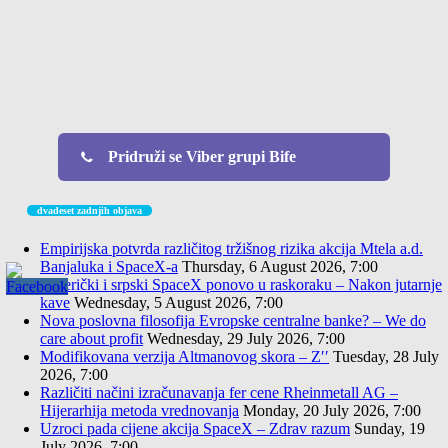
Pridruži se Viber grupi Bife
dvadeset zadnjih objava
Empirijska potvrda različitog tržišnog rizika akcija Mtela a.d.
Banjaluka i SpaceX-a
Thursday, 6 August 2026, 7:00
Američki i srpski SpaceX ponovo u raskoraku – Nakon jutarnje
kave
Wednesday, 5 August 2026, 7:00
Nova poslovna filosofija Evropske centralne banke? – We do
care about profit
Wednesday, 29 July 2026, 7:00
Modifikovana verzija Altmanovog skora – Z′′
Tuesday, 28 July
2026, 7:00
Različiti načini izračunavanja fer cene Rheinmetall AG –
Hijerarhija metoda vrednovanja
Monday, 20 July 2026, 7:00
Uzroci pada cijene akcija SpaceX – Zdrav razum
Sunday, 19
July 2026, 7:00