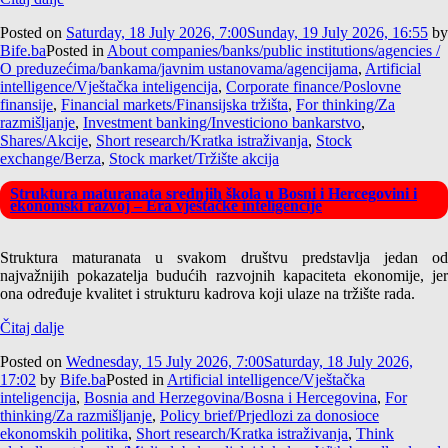
Posted on
Saturday, 18 July 2026, 7:00
Sunday, 19 July 2026, 16:55
by
Bife.ba
Posted in
About companies/banks/public institutions/agencies /
O preduzećima/bankama/javnim ustanovama/agencijama
,
Artificial
intelligence/Vještačka inteligencija
,
Corporate finance/Poslovne
finansije
,
Financial markets/Finansijska tržišta
,
For thinking/Za
razmišljanje
,
Investment banking/Investiciono bankarstvo
,
Shares/Akcije
,
Short research/Kratka istraživanja
,
Stock
exchange/Berza
,
Stock market/Tržište akcija
Struktura maturanata srednjih škola u Bosni i Hercegovini i
ekonomski razvoj – Era vještačke inteligencije
Struktura maturanata u svakom društvu predstavlja jedan od
najvažnijih pokazatelja budućih razvojnih kapaciteta ekonomije, jer
ona određuje kvalitet i strukturu kadrova koji ulaze na tržište rada.
Čitaj dalje
Posted on
Wednesday, 15 July 2026, 7:00
Saturday, 18 July 2026,
17:02
by
Bife.ba
Posted in
Artificial intelligence/Vještačka
inteligencija
,
Bosnia and Herzegovina/Bosna i Hercegovina
,
For
thinking/Za razmišljanje
,
Policy brief/Prjedlozi za donosioce
ekonomskih politika
,
Short research/Kratka istraživanja
,
Think