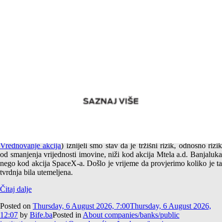
Empirijska potvrda različitog tržišnog rizika akcija Mtela a.d.
Banjaluka i SpaceX-a
U jednom od prethodnih tekstova (
Američki i srpski SpaceX –
Vrednovanje akcija
) iznijeli smo stav da je tržišni rizik, odnosno rizi
od smanjenja vrijednosti imovine, niži kod akcija Mtela a.d. Banjaluka
nego kod akcija SpaceX-a. Došlo je vrijeme da provjerimo koliko je ta
tvrdnja bila utemeljena.
Čitaj dalje
Posted on
Thursday, 6 August 2026, 7:00
Thursday, 6 August 2026,
12:07
by
Bife.ba
Posted in
About companies/banks/public