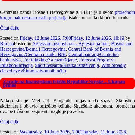
Centralna banka Bosne i Hercegovine (CBBH) je u svom
prolećnom
krugu makroekonomskih projekcija
istakla nekoliko ključnih poruka.
Čitaj dalje
Posted on
Friday, 12 June 2026, 7:00
Friday, 12 June 2026, 18:19
by
Bife.ba
Posted in
Agression against Iran - Agresija na Iran
,
Bosnia and
Herzegovina/Bosna i Hercegovina
,
Central Bank of Bosnia and
Herzegovina/Centralna banka BiH
,
Central banking/Centralno
bankarstvo
,
For thinking/Za razmišljanje
,
Forecast/Prognoza
,
Inflation/Inflacija
,
Short research/Kratka istraživanja
,
With broadly
closed eyes/Širom zatvorenih očiju
Zarade na finansijskom tržištu Republike Srpske – Ukupan
prinos
Nakon što je Mtel a.d. Banjaluka objavio da saziva Skupštinu
akcionara i objavio prijedlog odluka Skupštine akcionara, promet na
ovome tržišnom segmentu naglo je povećan.
Čitaj dalje
Posted on
Wednesday, 10 June 2026, 7:00
Thursday, 11 June 2026,