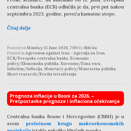
centralna banka (ECB) odlučila je da, prvi put nakon
septembra 2023. godine, poveća kamatne stope.
Čitaj dalje
Posted on
Monday, 15 June 2026, 7:00
by
Bife.ba
Posted in
Agression against Iran - Agresija na Iran
,
ECB/Evropska centralna banka
,
Economic
policy/Ekonomska politika
,
Eurozone/Zona eura
,
Inflation/Inflacija
,
Monetary policy/Monetarna politika
,
Short research/Kratka istraživanja
Prognoza inflacije u Bosni za 2026. –
Pretpostavke prognoze i inflaciona očekivanja
Centralna banka Bosne i Hercegovine (CBBH) je u
svom
prolećnom krugu makroekonomskih
projekcija
istakla nekoliko ključnih poruka.