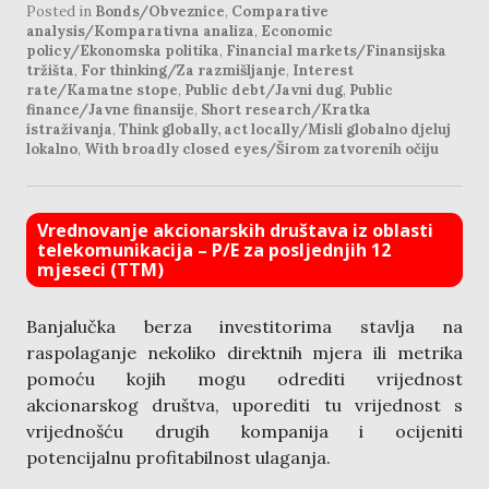
Posted in
Bonds/Obveznice
,
Comparative
analysis/Komparativna analiza
,
Economic
policy/Ekonomska politika
,
Financial markets/Finansijska
tržišta
,
For thinking/Za razmišljanje
,
Interest
rate/Kamatne stope
,
Public debt/Javni dug
,
Public
finance/Javne finansije
,
Short research/Kratka
istraživanja
,
Think globally, act locally/Misli globalno djeluj
lokalno
,
With broadly closed eyes/Širom zatvorenih očiju
Vrednovanje akcionarskih društava iz oblasti
telekomunikacija – P/E za posljednjih 12
mjeseci (TTM)
Banjalučka berza investitorima stavlja na
raspolaganje nekoliko direktnih mjera ili metrika
pomoću kojih mogu odrediti vrijednost
akcionarskog društva, uporediti tu vrijednost s
vrijednošću drugih kompanija i ocijeniti
potencijalnu profitabilnost ulaganja.