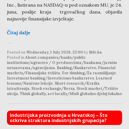
Inc., listirana na NASDAQ-u pod oznakom MU, je 24.
juna, poslije kraja trgovačkog dana, objavila
najnovije finansijske izvještaje.
Čitaj dalje
Posted on
Wednesday, 1 July 2026, 22:00
by
Bife.ba
Posted in
About companies/banks/public
institutions/agencies / O preduzećima/bankama/javnim
ustanovama/agencijama
,
Banking/Bankarstvo
,
Financial
markets/Finansijska tržišta
,
For thinking/Za razmišljanje
,
Investment banking/Investiciono bankarstvo
,
Learned
lessons/Naučene lekcije
,
Short research/Kratka
istraživanja
,
Stock exchange/Berza
,
Stock market/Tržište
akcija
,
Think globally, act locally/Misli globalno djeluj lokalno
Industrijska proizvodnja u Hrvatskoj – Što
otkriva struktura industrijskih grupacija?