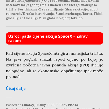
institutions/agencies / O preduzećima/bankama/javnim
ustanovama/agencijama
,
Financial markets/Finansijska
tržišta
,
For thinking/Za razmišljanje
,
Shares/Akcije
,
Short
research/Kratka istraživanja
,
Stock exchange/Berza
,
Think
globally, act locally/Misli globalno djeluj lokalno
Uzroci pada cijene akcija SpaceX – Zdrav
razum
Pad cijene akcija SpaceX intrigira finansijska tržišta.
Na prvi pogled, silazak ispod cijene po kojoj je
izvršena početna javna ponuda akcija (IPO) djeluje
nelogično, ali se ekonomsko objašnjenje ipak može
pronaći.
Čitaj dalje
Posted on
Sunday, 19 July 2026, 7:00
by
Bife.ba