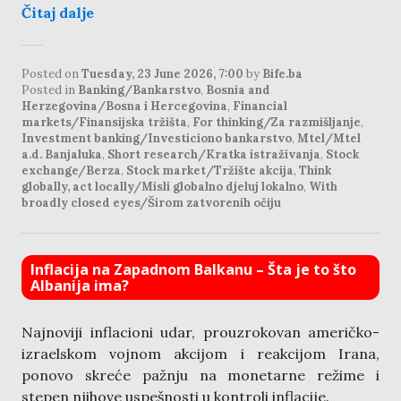
Čitaj dalje
Posted on
Tuesday, 23 June 2026, 7:00
by
Bife.ba
Posted in
Banking/Bankarstvo
,
Bosnia and
Herzegovina/Bosna i Hercegovina
,
Financial
markets/Finansijska tržišta
,
For thinking/Za razmišljanje
,
Investment banking/Investiciono bankarstvo
,
Mtel/Mtel
a.d. Banjaluka
,
Short research/Kratka istraživanja
,
Stock
exchange/Berza
,
Stock market/Tržište akcija
,
Think
globally, act locally/Misli globalno djeluj lokalno
,
With
broadly closed eyes/Širom zatvorenih očiju
Inflacija na Zapadnom Balkanu – Šta je to što
Albanija ima?
Najnoviji inflacioni udar, prouzrokovan američko-
izraelskom vojnom akcijom i reakcijom Irana,
ponovo skreće pažnju na monetarne režime i
stepen njihove uspešnosti u kontroli inflacije.