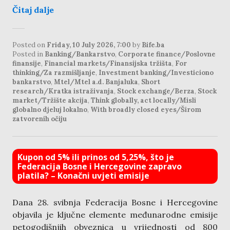
Čitaj dalje
Posted on
Friday, 10 July 2026, 7:00
by
Bife.ba
Posted in
Banking/Bankarstvo
,
Corporate finance/Poslovne
finansije
,
Financial markets/Finansijska tržišta
,
For
thinking/Za razmišljanje
,
Investment banking/Investiciono
bankarstvo
,
Mtel/Mtel a.d. Banjaluka
,
Short
research/Kratka istraživanja
,
Stock exchange/Berza
,
Stock
market/Tržište akcija
,
Think globally, act locally/Misli
globalno djeluj lokalno
,
With broadly closed eyes/Širom
zatvorenih očiju
Kupon od 5% ili prinos od 5,25%, što je
Federacija Bosne i Hercegovine zapravo
platila? – Konačni uvjeti emisije
Dana 28. svibnja Federacija Bosne i Hercegovine
objavila je ključne elemente međunarodne emisije
petogodišnjih obveznica u vrijednosti od 800