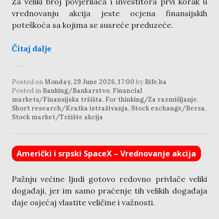
Za veliki broj povjerilaca i investitora prvi korak u
vrednovanju akcija jeste ocjena finansijskih
poteškoća sa kojima se susreće preduzeće.
Čitaj dalje
Posted on
Monday, 29 June 2026, 17:00
by
Bife.ba
Posted in
Banking/Bankarstvo
,
Financial
markets/Finansijska tržišta
,
For thinking/Za razmišljanje
,
Short research/Kratka istraživanja
,
Stock exchange/Berza
,
Stock market/Tržište akcija
Američki i srpski SpaceX – Vrednovanje akcija
Pažnju većine ljudi gotovo redovno privlače veliki
događaji, jer im samo praćenje tih velikih događaja
daje osjećaj vlastite veličine i važnosti.