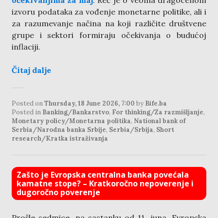
očekivanjima za maj
. Reč je o veoma dragocenom
izvoru podataka za vođenje monetarne politike, ali i
za razumevanje načina na koji različite društvene
grupe i sektori formiraju očekivanja o budućoj
inflaciji.
Čitaj dalje
Posted on
Thursday, 18 June 2026, 7:00
by
Bife.ba
Posted in
Banking/Bankarstvo
,
For thinking/Za razmišljanje
,
Monetary policy/Monetarna politika
,
National bank of
Serbia/Narodna banka Srbije
,
Serbia/Srbija
,
Short
research/Kratka istraživanja
Zašto je Evropska centralna banka povećala
kamatne stope? – Kratkoročno nepoverenje i
dugoročno poverenje
Prošle sedmice, na sastanku od 11. juna, Evropska