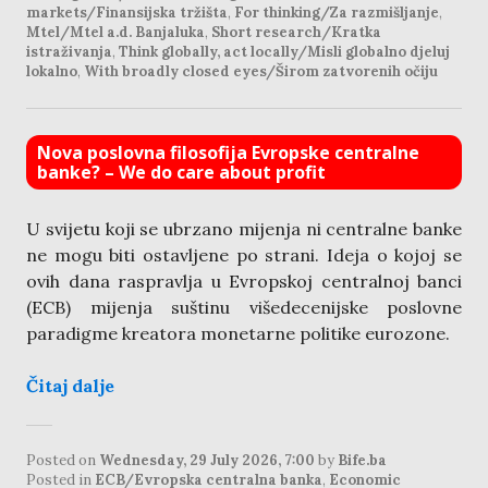
markets/Finansijska tržišta
,
For thinking/Za razmišljanje
,
Mtel/Mtel a.d. Banjaluka
,
Short research/Kratka
istraživanja
,
Think globally, act locally/Misli globalno djeluj
lokalno
,
With broadly closed eyes/Širom zatvorenih očiju
Nova poslovna filosofija Evropske centralne
banke? – We do care about profit
U svijetu koji se ubrzano mijenja ni centralne banke
ne mogu biti ostavljene po strani. Ideja o kojoj se
ovih dana raspravlja u Evropskoj centralnoj banci
(ECB) mijenja suštinu višedecenijske poslovne
paradigme kreatora monetarne politike eurozone.
Čitaj dalje
Posted on
Wednesday, 29 July 2026, 7:00
by
Bife.ba
Posted in
ECB/Evropska centralna banka
,
Economic