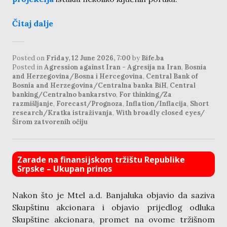
Čitaj dalje
Posted on
Friday, 12 June 2026, 7:00
by
Bife.ba
Posted in
Agression against Iran - Agresija na Iran
,
Bosnia
and Herzegovina/Bosna i Hercegovina
,
Central Bank of
Bosnia and Herzegovina/Centralna banka BiH
,
Central
banking/Centralno bankarstvo
,
For thinking/Za
razmišljanje
,
Forecast/Prognoza
,
Inflation/Inflacija
,
Short
research/Kratka istraživanja
,
With broadly closed eyes/
Širom zatvorenih očiju
Zarade na finansijskom tržištu Republike
Srpske – Ukupan prinos
Nakon što je Mtel a.d. Banjaluka objavio da saziva
Skupštinu akcionara i objavio prijedlog odluka
Skupštine akcionara, promet na ovome tržišnom