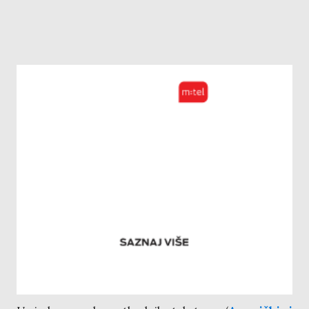
Empirijska potvrda različitog tržišnog rizika
akcija Mtela a.d. Banjaluka i SpaceX-a