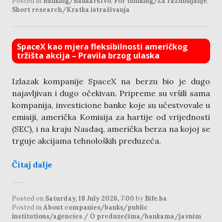
Posted in
Banking/Bankarstvo
,
For thinking/Za razmišljanje
,
Short research/Kratka istraživanja
SpaceX kao mjera fleksibilnosti američkog
tržišta akcija – Pravila brzog ulaska
Izlazak kompanije SpaceX na berzu bio je dugo
najavljivan i dugo očekivan. Pripreme su vršili sama
kompanija, investicione banke koje su učestvovale u
emisiji, američka Komisija za hartije od vrijednosti
(SEC), i na kraju Nasdaq, američka berza na kojoj se
trguje akcijama tehnoloških preduzeća.
Čitaj dalje
Posted on
Saturday, 18 July 2026, 7:00
by
Bife.ba
Posted in
About companies/banks/public
institutions/agencies / O preduzećima/bankama/javnim