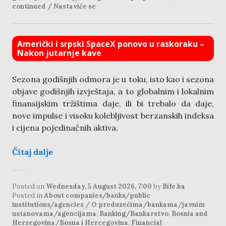
continued / Nastaviće se
Američki i srpski SpaceX ponovo u raskoraku –
Nakon jutarnje kave
Sezona godišnjih odmora je u toku, isto kao i sezona
objave godišnjih izvještaja, a to globalnim i lokalnim
finansijskim tržištima daje, ili bi trebalo da daje,
nove impulse i visoku kolebljivost berzanskih indeksa
i cijena pojedinačnih aktiva.
Čitaj dalje
Posted on
Wednesday, 5 August 2026, 7:00
by
Bife.ba
Posted in
About companies/banks/public
institutions/agencies / O preduzećima/bankama/javnim
ustanovama/agencijama
,
Banking/Bankarstvo
,
Bosnia and
Herzegovina/Bosna i Hercegovina
,
Financial