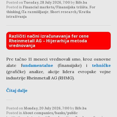
Posted on
Tuesday, 28 July 2026, 7:00
by
Bife.ba
Posted in
Financial markets/Finansijska tržišta
,
For
thinking/Za razmišljanje
,
Short research/Kratka
istraživanja
Različiti načini izračunavanja fer cene
Rheinmetall AG – Hijerarhija metoda
vrednovanja
Pre tačno 11 meseci vrednovali smo, kroz osnovne
alate f
undamentalne
(finansijske) i
tehničke
(grafičke) analize, akcije lidera evropske vojne
industrije Rheinmetall AG (RHMG).
Čitaj dalje
Posted on
Monday, 20 July 2026, 7:00
by
Bife.ba
Posted in
About companies/banks/public