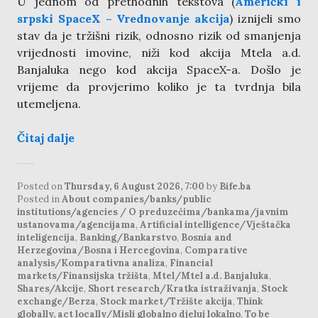
U jednom od prethodnih tekstova (
Američki i
srpski SpaceX – Vrednovanje akcija
) iznijeli smo
stav da je tržišni rizik, odnosno rizik od smanjenja
vrijednosti imovine, niži kod akcija Mtela a.d.
Banjaluka nego kod akcija SpaceX-a. Došlo je
vrijeme da provjerimo koliko je ta tvrdnja bila
utemeljena.
Čitaj dalje
Posted on
Thursday, 6 August 2026, 7:00
by
Bife.ba
Posted in
About companies/banks/public
institutions/agencies / O preduzećima/bankama/javnim
ustanovama/agencijama
,
Artificial intelligence/Vještačka
inteligencija
,
Banking/Bankarstvo
,
Bosnia and
Herzegovina/Bosna i Hercegovina
,
Comparative
analysis/Komparativna analiza
,
Financial
markets/Finansijska tržišta
,
Mtel/Mtel a.d. Banjaluka
,
Shares/Akcije
,
Short research/Kratka istraživanja
,
Stock
exchange/Berza
,
Stock market/Tržište akcija
,
Think
globally, act locally/Misli globalno djeluj lokalno
,
To be