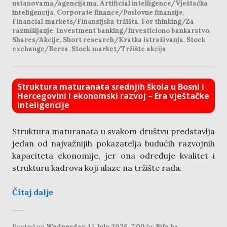
ustanovama/agencijama
,
Artificial intelligence/Vještačka
inteligencija
,
Corporate finance/Poslovne finansije
,
Financial markets/Finansijska tržišta
,
For thinking/Za
razmišljanje
,
Investment banking/Investiciono bankarstvo
,
Shares/Akcije
,
Short research/Kratka istraživanja
,
Stock
exchange/Berza
,
Stock market/Tržište akcija
Struktura maturanata srednjih škola u Bosni i
Hercegovini i ekonomski razvoj – Era vještačke
inteligencije
Struktura maturanata u svakom društvu predstavlja
jedan od najvažnijih pokazatelja budućih razvojnih
kapaciteta ekonomije, jer ona određuje kvalitet i
strukturu kadrova koji ulaze na tržište rada.
Čitaj dalje
Posted on
Wednesday, 15 July 2026, 7:00
by
Bife.ba