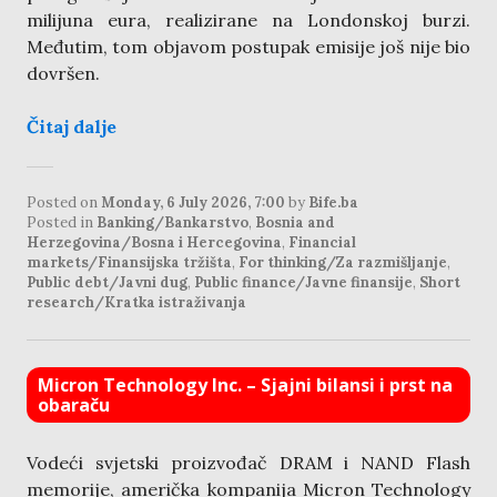
milijuna eura, realizirane na Londonskoj burzi.
Međutim, tom objavom postupak emisije još nije bio
dovršen.
Čitaj dalje
Posted on
Monday, 6 July 2026, 7:00
by
Bife.ba
Posted in
Banking/Bankarstvo
,
Bosnia and
Herzegovina/Bosna i Hercegovina
,
Financial
markets/Finansijska tržišta
,
For thinking/Za razmišljanje
,
Public debt/Javni dug
,
Public finance/Javne finansije
,
Short
research/Kratka istraživanja
Micron Technology Inc. – Sjajni bilansi i prst na
obaraču
Vodeći svjetski proizvođač DRAM i NAND Flash
memorije, američka kompanija Micron Technology