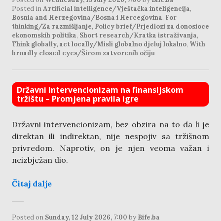
Posted in
Artificial intelligence/Vještačka inteligencija
,
Bosnia and Herzegovina/Bosna i Hercegovina
,
For
thinking/Za razmišljanje
,
Policy brief/Prjedlozi za donosioce
ekonomskih politika
,
Short research/Kratka istraživanja
,
Think globally, act locally/Misli globalno djeluj lokalno
,
With
broadly closed eyes/Širom zatvorenih očiju
Državni intervencionizam na finansijskom
tržištu – Promjena pravila igre
Državni intervencionizam, bez obzira na to da li je
direktan ili indirektan, nije nespojiv sa tržišnom
privredom. Naprotiv, on je njen veoma važan i
neizbježan dio.
Čitaj dalje
Posted on
Sunday, 12 July 2026, 7:00
by
Bife.ba