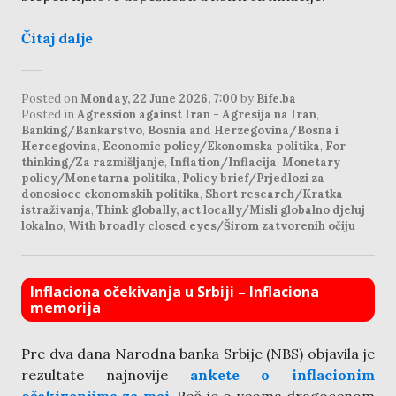
Čitaj dalje
Posted on
Monday, 22 June 2026, 7:00
by
Bife.ba
Posted in
Agression against Iran - Agresija na Iran
,
Banking/Bankarstvo
,
Bosnia and Herzegovina/Bosna i
Hercegovina
,
Economic policy/Ekonomska politika
,
For
thinking/Za razmišljanje
,
Inflation/Inflacija
,
Monetary
policy/Monetarna politika
,
Policy brief/Prjedlozi za
donosioce ekonomskih politika
,
Short research/Kratka
istraživanja
,
Think globally, act locally/Misli globalno djeluj
lokalno
,
With broadly closed eyes/Širom zatvorenih očiju
Inflaciona očekivanja u Srbiji – Inflaciona
memorija
Pre dva dana Narodna banka Srbije (NBS) objavila je
rezultate najnovije
ankete o inflacionim