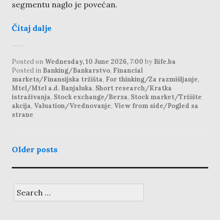
segmentu naglo je povećan.
Čitaj dalje
Posted on
Wednesday, 10 June 2026, 7:00
by
Bife.ba
Posted in
Banking/Bankarstvo
,
Financial
markets/Finansijska tržišta
,
For thinking/Za razmišljanje
,
Mtel/Mtel a.d. Banjaluka
,
Short research/Kratka
istraživanja
,
Stock exchange/Berza
,
Stock market/Tržište
akcija
,
Valuation/Vrednovanje
,
View from side/Pogled sa
strane
p
Older posts
o
s
t
s
n
a
v
S
i
g
e
a
a
t
i
r
o