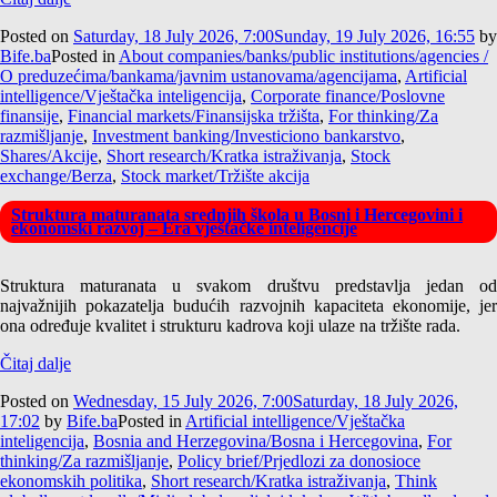
Posted on
Saturday, 18 July 2026, 7:00
Sunday, 19 July 2026, 16:55
by
Bife.ba
Posted in
About companies/banks/public institutions/agencies /
O preduzećima/bankama/javnim ustanovama/agencijama
,
Artificial
intelligence/Vještačka inteligencija
,
Corporate finance/Poslovne
finansije
,
Financial markets/Finansijska tržišta
,
For thinking/Za
razmišljanje
,
Investment banking/Investiciono bankarstvo
,
Shares/Akcije
,
Short research/Kratka istraživanja
,
Stock
exchange/Berza
,
Stock market/Tržište akcija
Struktura maturanata srednjih škola u Bosni i Hercegovini i
ekonomski razvoj – Era vještačke inteligencije
Struktura maturanata u svakom društvu predstavlja jedan od
najvažnijih pokazatelja budućih razvojnih kapaciteta ekonomije, jer
ona određuje kvalitet i strukturu kadrova koji ulaze na tržište rada.
Čitaj dalje
Posted on
Wednesday, 15 July 2026, 7:00
Saturday, 18 July 2026,
17:02
by
Bife.ba
Posted in
Artificial intelligence/Vještačka
inteligencija
,
Bosnia and Herzegovina/Bosna i Hercegovina
,
For
thinking/Za razmišljanje
,
Policy brief/Prjedlozi za donosioce
ekonomskih politika
,
Short research/Kratka istraživanja
,
Think