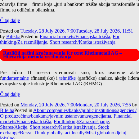
zdravlja firme – firmu koja „juri u bankrot“ tržište akcija transformiše u
firmu sa odličnim bilansima.
Čitaj dalje
Posted on
Tuesday, 28 July 2026, 7:00
Tuesday, 28 July 2026, 11:51
by
Bife.ba
Posted in
Financial markets/Finansijska tržišta
,
For
thinking/Za razmišljanje
,
Short research/Kratka istraživanja
Različiti načini izračunavanja fer cene Rheinmetall AG –
Hijerarhija metoda vrednovanja
Pre tačno 11 meseci vrednovali smo, kroz osnovne alate
f
undamentalne
(finansijske) i
tehničke
(grafičke) analize, akcije lider
evropske vojne industrije Rheinmetall AG (RHMG).
Čitaj dalje
Posted on
Monday, 20 July 2026, 7:00
Monday, 20 July 2026, 7:55
by
Bife.ba
Posted in
About companies/banks/public institutions/agencies /
O preduzećima/bankama/javnim ustanovama/agencijama
,
Financial
markets/Finansijska tržišta
,
For thinking/Za razmišljanje
,
Shares/Akcije
,
Short research/Kratka istraživanja
,
Stock
exchange/Berza
,
Think globally, act locally/Misli globalno djeluj
lokalno