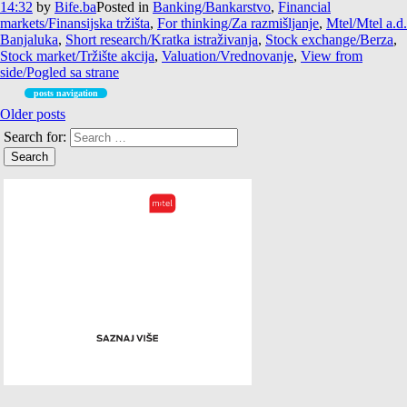
14:32
by
Bife.ba
Posted in
Banking/Bankarstvo
,
Financial
markets/Finansijska tržišta
,
For thinking/Za razmišljanje
,
Mtel/Mtel a.d.
Banjaluka
,
Short research/Kratka istraživanja
,
Stock exchange/Berza
,
Stock market/Tržište akcija
,
Valuation/Vrednovanje
,
View from
side/Pogled sa strane
posts navigation
Older posts
Search for: