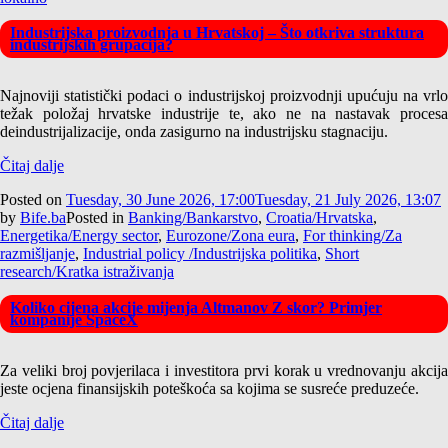
Industrijska proizvodnja u Hrvatskoj – Što otkriva struktura
industrijskih grupacija?
Najnoviji statistički podaci o industrijskoj proizvodnji upućuju na vrlo
težak položaj hrvatske industrije te, ako ne na nastavak procesa
deindustrijalizacije, onda zasigurno na industrijsku stagnaciju.
Čitaj dalje
Posted on
Tuesday, 30 June 2026, 17:00
Tuesday, 21 July 2026, 13:07
by
Bife.ba
Posted in
Banking/Bankarstvo
,
Croatia/Hrvatska
,
Energetika/Energy sector
,
Eurozone/Zona eura
,
For thinking/Za
razmišljanje
,
Industrial policy /Industrijska politika
,
Short
research/Kratka istraživanja
Koliko cijena akcije mijenja Altmanov Z skor? Primjer
kompanije SpaceX
Za veliki broj povjerilaca i investitora prvi korak u vrednovanju akcija
jeste ocjena finansijskih poteškoća sa kojima se susreće preduzeće.
Čitaj dalje