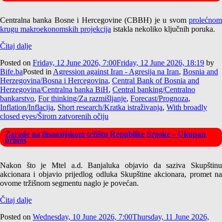
Centralna banka Bosne i Hercegovine (CBBH) je u svom
prolećnom
krugu makroekonomskih projekcija
istakla nekoliko ključnih poruka.
Čitaj dalje
Posted on
Friday, 12 June 2026, 7:00
Friday, 12 June 2026, 18:19
by
Bife.ba
Posted in
Agression against Iran - Agresija na Iran
,
Bosnia and
Herzegovina/Bosna i Hercegovina
,
Central Bank of Bosnia and
Herzegovina/Centralna banka BiH
,
Central banking/Centralno
bankarstvo
,
For thinking/Za razmišljanje
,
Forecast/Prognoza
,
Inflation/Inflacija
,
Short research/Kratka istraživanja
,
With broadly
closed eyes/Širom zatvorenih očiju
Zarade na finansijskom tržištu Republike Srpske – Ukupan
prinos
Nakon što je Mtel a.d. Banjaluka objavio da saziva Skupštinu
akcionara i objavio prijedlog odluka Skupštine akcionara, promet na
ovome tržišnom segmentu naglo je povećan.
Čitaj dalje
Posted on
Wednesday, 10 June 2026, 7:00
Thursday, 11 June 2026,