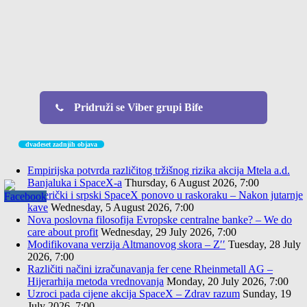
Pridruži se Viber grupi Bife
dvadeset zadnjih objava
Empirijska potvrda različitog tržišnog rizika akcija Mtela a.d.
Banjaluka i SpaceX-a
Thursday, 6 August 2026, 7:00
Američki i srpski SpaceX ponovo u raskoraku – Nakon jutarnje
kave
Wednesday, 5 August 2026, 7:00
Nova poslovna filosofija Evropske centralne banke? – We do
care about profit
Wednesday, 29 July 2026, 7:00
Modifikovana verzija Altmanovog skora – Z′′
Tuesday, 28 July
2026, 7:00
Različiti načini izračunavanja fer cene Rheinmetall AG –
Hijerarhija metoda vrednovanja
Monday, 20 July 2026, 7:00
Uzroci pada cijene akcija SpaceX – Zdrav razum
Sunday, 19
July 2026, 7:00