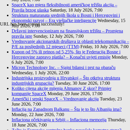
SpaceX kao mjera fleksibilnosti američkog tržišta akcija –
Pravila brzog ulaska
Saturday, 18 July 2026, 7:00
Struktura maturanata srednjih škola u Bosni i Hercegovini i
ekonomski razvoj – Era vještačke inteligencije
Wednesday, 15
URL has been copied successfully!
July 2026, 7:00
Državni intervencionizam na finansijskom tržištu – Promjena
pravila igre
Sunday, 12 July 2026, 7:00
Vrednovanje akcionarskih društava iz oblasti telekomunikacija –
P/E za posljednjih 12 mjeseci (TTM)
Friday, 10 July 2026, 7:00
Kupon od 5% ili prinos od 5,25%, što je Federacija Bosne i
Hercegovine zapravo platila? – Konačni uvjeti emisije
Monday,
6 July 2026, 7:00
Micron Technology Inc. – Sjajni bilansi i prst na obaraču
Wednesday, 1 July 2026, 22:00
Industrijska proizvodnja u Hrvatskoj – Što otkriva struktura
industrijskih grupacija?
Tuesday, 30 June 2026, 17:00
Koliko cijena akcije mijenja Altmanov Z skor? Primjer
kompanije SpaceX
Monday, 29 June 2026, 17:00
Američki i srpski SpaceX – Vrednovanje akcija
Tuesday, 23
June 2026, 7:00
Inflacija na Zapadnom Balkanu – Šta je to što Albanija ima?
Monday, 22 June 2026, 7:00
Inflaciona očekivanja u Srbiji – Inflaciona memorija
Thursday,
18 June 2026, 7:00