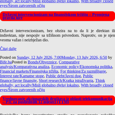
globally, act locally/Misli globalno djeluj lokalno
,
With broadly closed
eyes/Širom zatvorenih očiju
Državni intervencionizam na finansijskom tržištu – Promjena
pravila igre
Državni intervencionizam, bez obzira na to da li je direktan ili
indirektan, nije nespojiv sa tržišnom privredom. Naprotiv, on je njen
veoma važan i neizbježan dio.
Čitaj dalje
Posted on
Sunday, 12 July 2026, 7:00
Monday, 13 July 2026, 6:50
by
Bife.ba
Posted in
Bonds/Obveznice
,
Comparative
analysis/Komparativna analiza
,
Economic policy/Ekonomska politika
,
Financial markets/Finansijska tržišta
,
For thinking/Za razmišljanje
,
Interest rate/Kamatne stope
,
Public debt/Javni dug
,
Public
finance/Javne finansije
,
Short research/Kratka istraživanja
,
Think
globally, act locally/Misli globalno djeluj lokalno
,
With broadly closed
eyes/Širom zatvorenih očiju
Vrednovanje akcionarskih društava iz oblasti telekomunikacija
– P/E za posljednjih 12 mjeseci (TTM)