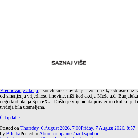
Empirijska potvrda različitog tržišnog rizika akcija Mtela a.d.
Banjaluka i SpaceX-a
U jednom od prethodnih tekstova (
Američki i srpski SpaceX –
Vrednovanje akcija
) iznijeli smo stav da je tržišni rizik, odnosno rizi
od smanjenja vrijednosti imovine, niži kod akcija Mtela a.d. Banjaluka
nego kod akcija SpaceX-a. Došlo je vrijeme da provjerimo koliko je ta
tvrdnja bila utemeljena.
Čitaj dalje
Posted on
Thursday, 6 August 2026, 7:00
Friday, 7 August 2026, 8:57
by
Bife.ba
Posted in
About companies/banks/public