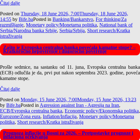
Čitaj dalje
Posted on
Thursday, 18 June 2026, 7:00
Thursday, 18 June 2026,
14:55
by
Bife.ba
Posted in
Banking/Bankarstvo
,
For thinking/Za
razmišljanje
,
Monetary policy/Monetarna politika
,
National bank of
Serbia/Narodna banka Srbije
,
Serbia/Srbija
,
Short research/Kratka
istraživanja
Zašto je Evropska centralna banka povećala kamatne stope? –
Kratkoročno nepoverenje i dugoročno poverenje
Prošle sedmice, na sastanku od 11. juna, Evropska centralna banka
(ECB) odlučila je da, prvi put nakon septembra 2023. godine, poveća
kamatne stope.
Čitaj dalje
Posted on
Monday, 15 June 2026, 7:00
Monday, 15 June 2026, 13:23
by
Bife.ba
Posted in
Agression against Iran - Agresija na Iran
,
ECB/Evropska centralna banka
,
Economic policy/Ekonomska politika
,
Eurozone/Zona eura
,
Inflation/Inflacija
,
Monetary policy/Monetarna
politika
,
Short research/Kratka istraživanja
Prognoza inflacije u Bosni za 2026. – Pretpostavke prognoze i
inflaciona očekivanja