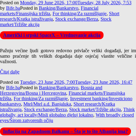
Posted on
Monday, 29 June 2026, 17:00
Tuesday, 28 July 2026, 7:53
by
Bife.ba
Posted in
Banking/Bankarstvo
,
Financial
markets/Finansijska tržišta
,
For thinking/Za razmišljanje
,
Short
research/Kratka istraživanja
,
Stock exchange/Berza
,
Stock
market/Tržište akcija
Američki i srpski SpaceX – Vrednovanje akcija
Pažnju većine ljudi gotovo redovno privlače veliki događaji, jer im
samo praćenje tih velikih događaja daje osjećaj vlastite veličine i
važnosti.
Čitaj dalje
Posted on
Tuesday, 23 June 2026, 7:00
Tuesday, 23 June 2026, 16:47
by
Bife.ba
Posted in
Banking/Bankarstvo
,
Bosnia and
Herzegovina/Bosna i Hercegovina
,
Financial markets/Finansijska
tržišta
,
For thinking/Za razmišljanje
,
Investment banking/Investiciono
bankarstvo
,
Mtel/Mtel a.d. Banjaluka
,
Short research/Kratka
istraživanja
,
Stock exchange/Berza
,
Stock market/Tržište akcija
,
Think
globally, act locally/Misli globalno djeluj lokalno
,
With broadly closed
eyes/Širom zatvorenih očiju
Inflacija na Zapadnom Balkanu – Šta je to što Albanija ima?