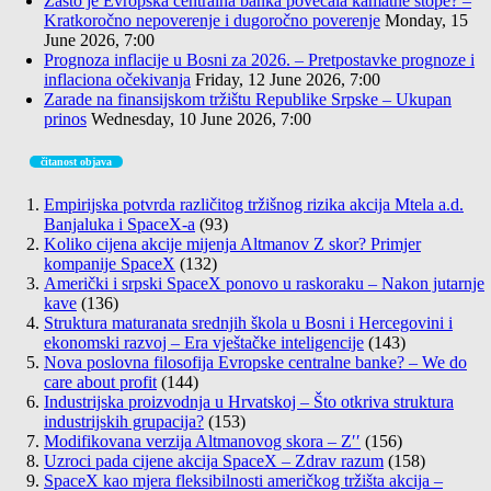
Zašto je Evropska centralna banka povećala kamatne stope? –
Kratkoročno nepoverenje i dugoročno poverenje
Monday, 15
June 2026, 7:00
Prognoza inflacije u Bosni za 2026. – Pretpostavke prognoze i
inflaciona očekivanja
Friday, 12 June 2026, 7:00
Zarade na finansijskom tržištu Republike Srpske – Ukupan
prinos
Wednesday, 10 June 2026, 7:00
čitanost objava
Empirijska potvrda različitog tržišnog rizika akcija Mtela a.d.
Banjaluka i SpaceX-a
(93)
Koliko cijena akcije mijenja Altmanov Z skor? Primjer
kompanije SpaceX
(132)
Američki i srpski SpaceX ponovo u raskoraku – Nakon jutarnje
kave
(136)
Struktura maturanata srednjih škola u Bosni i Hercegovini i
ekonomski razvoj – Era vještačke inteligencije
(143)
Nova poslovna filosofija Evropske centralne banke? – We do
care about profit
(144)
Industrijska proizvodnja u Hrvatskoj – Što otkriva struktura
industrijskih grupacija?
(153)
Modifikovana verzija Altmanovog skora – Z′′
(156)
Uzroci pada cijene akcija SpaceX – Zdrav razum
(158)
SpaceX kao mjera fleksibilnosti američkog tržišta akcija –