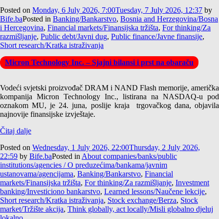
Posted on
Monday, 6 July 2026, 7:00
Tuesday, 7 July 2026, 12:37
by
Bife.ba
Posted in
Banking/Bankarstvo
,
Bosnia and Herzegovina/Bosna
i Hercegovina
,
Financial markets/Finansijska tržišta
,
For thinking/Za
razmišljanje
,
Public debt/Javni dug
,
Public finance/Javne finansije
,
Short research/Kratka istraživanja
Micron Technology Inc. – Sjajni bilansi i prst na obaraču
Vodeći svjetski proizvođač DRAM i NAND Flash memorije, američka
kompanija Micron Technology Inc., listirana na NASDAQ-u pod
oznakom MU, je 24. juna, poslije kraja trgovačkog dana, objavila
najnovije finansijske izvještaje.
Čitaj dalje
Posted on
Wednesday, 1 July 2026, 22:00
Thursday, 2 July 2026,
22:59
by
Bife.ba
Posted in
About companies/banks/public
institutions/agencies / O preduzećima/bankama/javnim
ustanovama/agencijama
,
Banking/Bankarstvo
,
Financial
markets/Finansijska tržišta
,
For thinking/Za razmišljanje
,
Investment
banking/Investiciono bankarstvo
,
Learned lessons/Naučene lekcije
,
Short research/Kratka istraživanja
,
Stock exchange/Berza
,
Stock
market/Tržište akcija
,
Think globally, act locally/Misli globalno djeluj
lokalno