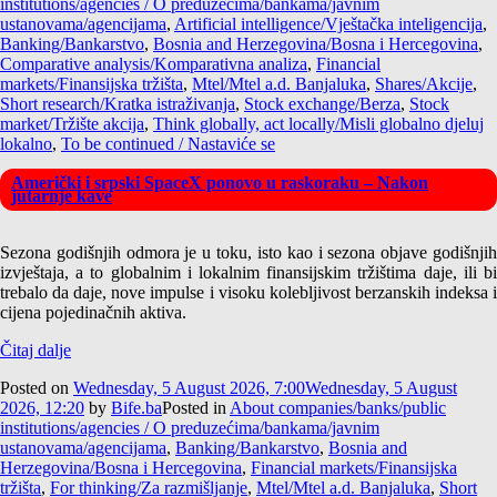
institutions/agencies / O preduzećima/bankama/javnim
ustanovama/agencijama
,
Artificial intelligence/Vještačka inteligencija
,
Banking/Bankarstvo
,
Bosnia and Herzegovina/Bosna i Hercegovina
,
Comparative analysis/Komparativna analiza
,
Financial
markets/Finansijska tržišta
,
Mtel/Mtel a.d. Banjaluka
,
Shares/Akcije
,
Short research/Kratka istraživanja
,
Stock exchange/Berza
,
Stock
market/Tržište akcija
,
Think globally, act locally/Misli globalno djeluj
lokalno
,
To be continued / Nastaviće se
Američki i srpski SpaceX ponovo u raskoraku – Nakon
jutarnje kave
Sezona godišnjih odmora je u toku, isto kao i sezona objave godišnjih
izvještaja, a to globalnim i lokalnim finansijskim tržištima daje, ili bi
trebalo da daje, nove impulse i visoku kolebljivost berzanskih indeksa i
cijena pojedinačnih aktiva.
Čitaj dalje
Posted on
Wednesday, 5 August 2026, 7:00
Wednesday, 5 August
2026, 12:20
by
Bife.ba
Posted in
About companies/banks/public
institutions/agencies / O preduzećima/bankama/javnim
ustanovama/agencijama
,
Banking/Bankarstvo
,
Bosnia and
Herzegovina/Bosna i Hercegovina
,
Financial markets/Finansijska
tržišta
,
For thinking/Za razmišljanje
,
Mtel/Mtel a.d. Banjaluka
,
Short