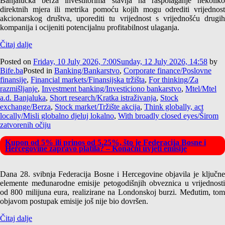
Banjalučka berza investitorima stavlja na raspolaganje nekoliko
direktnih mjera ili metrika pomoću kojih mogu odrediti vrijednost
akcionarskog društva, uporediti tu vrijednost s vrijednošću drugih
kompanija i ocijeniti potencijalnu profitabilnost ulaganja.
Čitaj dalje
Posted on
Friday, 10 July 2026, 7:00
Sunday, 12 July 2026, 14:58
by
Bife.ba
Posted in
Banking/Bankarstvo
,
Corporate finance/Poslovne
finansije
,
Financial markets/Finansijska tržišta
,
For thinking/Za
razmišljanje
,
Investment banking/Investiciono bankarstvo
,
Mtel/Mtel
a.d. Banjaluka
,
Short research/Kratka istraživanja
,
Stock
exchange/Berza
,
Stock market/Tržište akcija
,
Think globally, act
locally/Misli globalno djeluj lokalno
,
With broadly closed eyes/Širom
zatvorenih očiju
Kupon od 5% ili prinos od 5,25%, što je Federacija Bosne i
Hercegovine zapravo platila? – Konačni uvjeti emisije
Dana 28. svibnja Federacija Bosne i Hercegovine objavila je ključne
elemente međunarodne emisije petogodišnjih obveznica u vrijednosti
od 800 milijuna eura, realizirane na Londonskoj burzi. Međutim, tom
objavom postupak emisije još nije bio dovršen.
Čitaj dalje