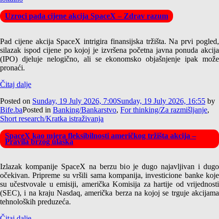
Uzroci pada cijene akcija SpaceX – Zdrav razum
Pad cijene akcija SpaceX intrigira finansijska tržišta. Na prvi pogled,
silazak ispod cijene po kojoj je izvršena početna javna ponuda akcija
(IPO) djeluje nelogično, ali se ekonomsko objašnjenje ipak može
pronaći.
Čitaj dalje
Posted on
Sunday, 19 July 2026, 7:00
Sunday, 19 July 2026, 16:55
by
Bife.ba
Posted in
Banking/Bankarstvo
,
For thinking/Za razmišljanje
,
Short research/Kratka istraživanja
SpaceX kao mjera fleksibilnosti američkog tržišta akcija –
Pravila brzog ulaska
Izlazak kompanije SpaceX na berzu bio je dugo najavljivan i dugo
očekivan. Pripreme su vršili sama kompanija, investicione banke koje
su učestvovale u emisiji, američka Komisija za hartije od vrijednosti
(SEC), i na kraju Nasdaq, američka berza na kojoj se trguje akcijama
tehnoloških preduzeća.
Čitaj dalje