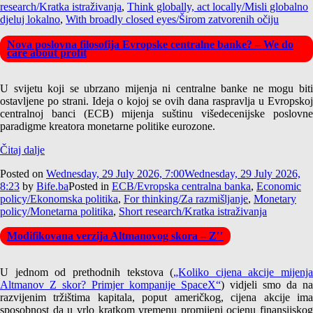
research/Kratka istraživanja
,
Think globally, act locally/Misli globalno
djeluj lokalno
,
With broadly closed eyes/Širom zatvorenih očiju
Nova poslovna filosofija Evropske centralne banke? – We do
care about profit
U svijetu koji se ubrzano mijenja ni centralne banke ne mogu biti
ostavljene po strani. Ideja o kojoj se ovih dana raspravlja u Evropskoj
centralnoj banci (ECB) mijenja suštinu višedecenijske poslovne
paradigme kreatora monetarne politike eurozone.
Čitaj dalje
Posted on
Wednesday, 29 July 2026, 7:00
Wednesday, 29 July 2026,
8:23
by
Bife.ba
Posted in
ECB/Evropska centralna banka
,
Economic
policy/Ekonomska politika
,
For thinking/Za razmišljanje
,
Monetary
policy/Monetarna politika
,
Short research/Kratka istraživanja
Modifikovana verzija Altmanovog skora – Z′′
U jednom od prethodnih tekstova (
„Koliko cijena akcije mijenja
Altmanov Z skor? Primjer kompanije SpaceX“
) vidjeli smo da na
razvijenim tržištima kapitala, poput američkog, cijena akcije ima
sposobnost da u vrlo kratkom vremenu promijeni ocjenu finansijskog