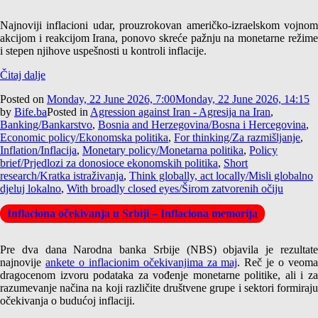
Najnoviji inflacioni udar, prouzrokovan američko-izraelskom vojnom
akcijom i reakcijom Irana, ponovo skreće pažnju na monetarne režime
i stepen njihove uspešnosti u kontroli inflacije.
Čitaj dalje
Posted on
Monday, 22 June 2026, 7:00
Monday, 22 June 2026, 14:15
by
Bife.ba
Posted in
Agression against Iran - Agresija na Iran
,
Banking/Bankarstvo
,
Bosnia and Herzegovina/Bosna i Hercegovina
,
Economic policy/Ekonomska politika
,
For thinking/Za razmišljanje
,
Inflation/Inflacija
,
Monetary policy/Monetarna politika
,
Policy
brief/Prjedlozi za donosioce ekonomskih politika
,
Short
research/Kratka istraživanja
,
Think globally, act locally/Misli globalno
djeluj lokalno
,
With broadly closed eyes/Širom zatvorenih očiju
Inflaciona očekivanja u Srbiji – Inflaciona memorija
Pre dva dana Narodna banka Srbije (NBS) objavila je rezultate
najnovije
ankete o inflacionim očekivanjima za maj
. Reč je o veom
dragocenom izvoru podataka za vođenje monetarne politike, ali i za
razumevanje načina na koji različite društvene grupe i sektori formiraju
očekivanja o budućoj inflaciji.