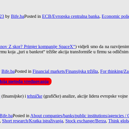
:23
by
Bife.ba
Posted in
ECB/Evropska centralna banka
,
Economic poli
manov Z skor? Primjer kompanije SpaceX“
) vidjeli smo da na razvijeni
mu koja „juri u bankrot“ tržište akcija transformiše u firmu sa odličnim
y
Bife.ba
Posted in
Financial markets/Finansijska tržišta
,
For thinking/Za
arhija metoda vrednovanja
e
(finansijske) i
tehničke
(grafičke) analize, akcije lidera evropske voj
Bife.ba
Posted in
About companies/banks/public institutions/agencies
,
Short research/Kratka istraživanja
,
Stock exchange/Berza
,
Think globa