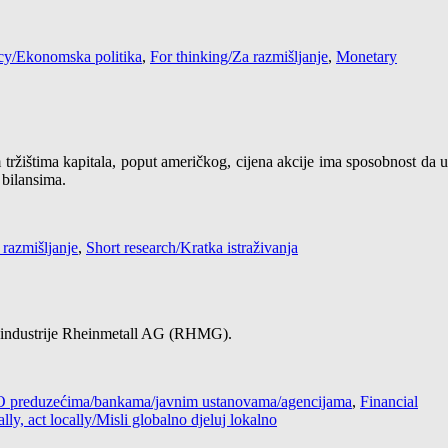
cy/Ekonomska politika
,
For thinking/Za razmišljanje
,
Monetary
m tržištima kapitala, poput američkog, cijena akcije ima sposobnost da 
 bilansima.
 razmišljanje
,
Short research/Kratka istraživanja
ne industrije Rheinmetall AG (RHMG).
 / O preduzećima/bankama/javnim ustanovama/agencijama
,
Financial
lly, act locally/Misli globalno djeluj lokalno