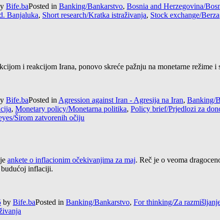
y
Bife.ba
Posted in
Banking/Bankarstvo
,
Bosnia and Herzegovina/Bosn
d. Banjaluka
,
Short research/Kratka istraživanja
,
Stock exchange/Berza
ijom i reakcijom Irana, ponovo skreće pažnju na monetarne režime i ste
y
Bife.ba
Posted in
Agression against Iran - Agresija na Iran
,
Banking/B
acija
,
Monetary policy/Monetarna politika
,
Policy brief/Prjedlozi za do
eyes/Širom zatvorenih očiju
ije
ankete o inflacionim očekivanjima za maj
. Reč je o veoma dragoceno
budućoj inflaciji.
5
by
Bife.ba
Posted in
Banking/Bankarstvo
,
For thinking/Za razmišljanj
živanja