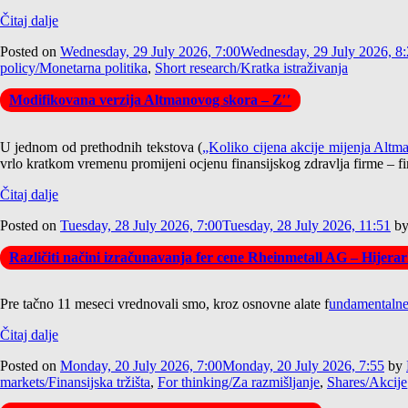
Čitaj dalje
Posted on
Wednesday, 29 July 2026, 7:00
Wednesday, 29 July 2026, 8
policy/Monetarna politika
,
Short research/Kratka istraživanja
Modifikovana verzija Altmanovog skora – Z′′
U jednom od prethodnih tekstova (
„Koliko cijena akcije mijenja Alt
vrlo kratkom vremenu promijeni ocjenu finansijskog zdravlja firme – fir
Čitaj dalje
Posted on
Tuesday, 28 July 2026, 7:00
Tuesday, 28 July 2026, 11:51
b
Različiti načini izračunavanja fer cene Rheinmetall AG – Hijer
Pre tačno 11 meseci vrednovali smo, kroz osnovne alate f
undamentaln
Čitaj dalje
Posted on
Monday, 20 July 2026, 7:00
Monday, 20 July 2026, 7:55
by
markets/Finansijska tržišta
,
For thinking/Za razmišljanje
,
Shares/Akcije