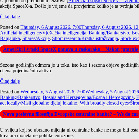
U jednom od prethodnih tekstova (
Američki i srpski SpaceX – Vrednov
akcija SpaceX-a. Došlo je vrijeme da provjerimo koliko je ta tvrdnja bi
Čitaj dalje
Posted on
Thursday, 6 August 2026, 7:00
Thursday, 6 August 2026, 12
Artificial intelligence/Vještačka inteligencija
,
Banking/Bankarstvo
,
Bos
Banjaluka
,
Shares/Akcije
,
Short research/Kratka istraživanja
,
Stock ex
Američki i srpski SpaceX ponovo u raskoraku – Nakon jutarnje
Sezona godišnjih odmora je u toku, isto kao i sezona objave godišnjih iz
cijena pojedinačnih aktiva.
Čitaj dalje
Posted on
Wednesday, 5 August 2026, 7:00
Wednesday, 5 August 2026
Banking/Bankarstvo
,
Bosnia and Herzegovina/Bosna i Hercegovina
,
F
act locally/Misli globalno djeluj lokalno
,
With broadly closed eyes/Širo
Nova poslovna filosofija Evropske centralne banke? – We do care
U svijetu koji se ubrzano mijenja ni centralne banke ne mogu biti osta
kreatora monetarne politike eurozone.