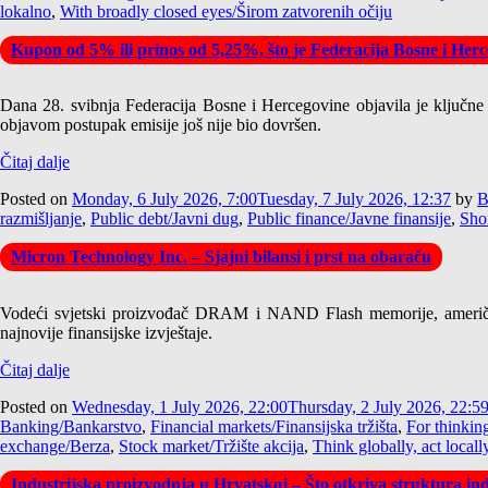
lokalno
,
With broadly closed eyes/Širom zatvorenih očiju
Kupon od 5% ili prinos od 5,25%, što je Federacija Bosne i Herce
Dana 28. svibnja Federacija Bosne i Hercegovine objavila je ključne
objavom postupak emisije još nije bio dovršen.
Čitaj dalje
Posted on
Monday, 6 July 2026, 7:00
Tuesday, 7 July 2026, 12:37
by
B
razmišljanje
,
Public debt/Javni dug
,
Public finance/Javne finansije
,
Shor
Micron Technology Inc. – Sjajni bilansi i prst na obaraču
Vodeći svjetski proizvođač DRAM i NAND Flash memorije, američk
najnovije finansijske izvještaje.
Čitaj dalje
Posted on
Wednesday, 1 July 2026, 22:00
Thursday, 2 July 2026, 22:5
Banking/Bankarstvo
,
Financial markets/Finansijska tržišta
,
For thinkin
exchange/Berza
,
Stock market/Tržište akcija
,
Think globally, act locall
Industrijska proizvodnja u Hrvatskoj – Što otkriva struktura ind