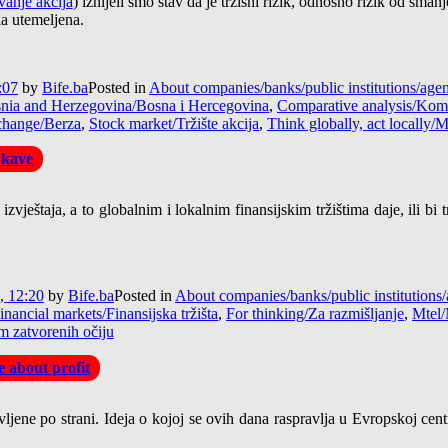
anje akcija
) iznijeli smo stav da je tržišni rizik, odnosno rizik od sma
la utemeljena.
:07
by
Bife.ba
Posted in
About companies/banks/public institutions/ag
nia and Herzegovina/Bosna i Hercegovina
,
Comparative analysis/Komp
change/Berza
,
Stock market/Tržište akcija
,
Think globally, act locally/M
 kave
vještaja, a to globalnim i lokalnim finansijskim tržištima daje, ili bi 
, 12:20
by
Bife.ba
Posted in
About companies/banks/public institution
inancial markets/Finansijska tržišta
,
For thinking/Za razmišljanje
,
Mtel/
m zatvorenih očiju
 about profit
vljene po strani. Ideja o kojoj se ovih dana raspravlja u Evropskoj ce