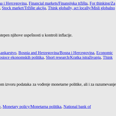
a i Hercegovina
,
Financial markets/Finansijska tržišta
,
For thinking/Za
,
Stock market/Tržište akcija
,
Think globally, act locally/Misli globalno
pen njihove uspešnosti u kontroli inflacije.
ankarstvo
,
Bosnia and Herzegovina/Bosna i Hercegovina
,
Economic
nosioce ekonomskih politika
,
Short research/Kratka istraživanja
,
Think
m izvoru podataka za vođenje monetarne politike, ali i za razumevanj
e
,
Monetary policy/Monetarna politika
,
National bank of