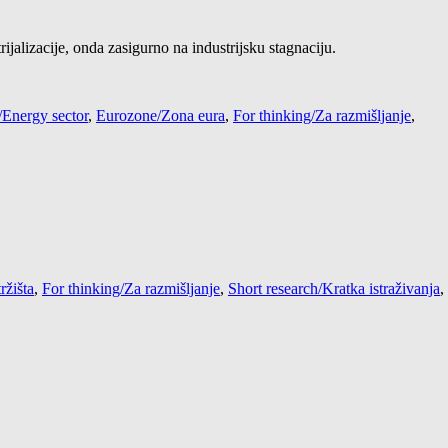
rijalizacije, onda zasigurno na industrijsku stagnaciju.
/Energy sector
,
Eurozone/Zona eura
,
For thinking/Za razmišljanje
,
ržišta
,
For thinking/Za razmišljanje
,
Short research/Kratka istraživanja
,