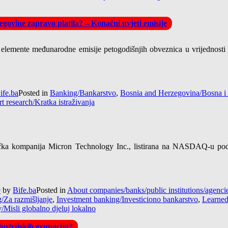
govine zapravo platila? – Konačni uvjeti emisije
 elemente međunarodne emisije petogodišnjih obveznica u vrijednosti
ife.ba
Posted in
Banking/Bankarstvo
,
Bosnia and Herzegovina/Bosna i
t research/Kratka istraživanja
a kompanija Micron Technology Inc., listirana na NASDAQ-u pod o
9
by
Bife.ba
Posted in
About companies/banks/public institutions/agen
g/Za razmišljanje
,
Investment banking/Investiciono bankarstvo
,
Learned
y/Misli globalno djeluj lokalno
ustrijskih grupacija?