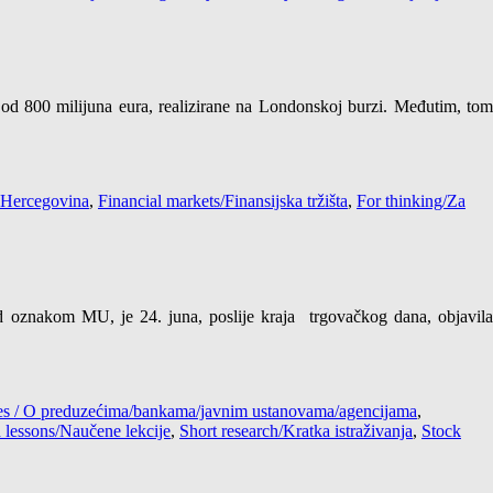
 od 800 milijuna eura, realizirane na Londonskoj burzi. Međutim, tom
 Hercegovina
,
Financial markets/Finansijska tržišta
,
For thinking/Za
znakom MU, je 24. juna, poslije kraja trgovačkog dana, objavila
cies / O preduzećima/bankama/javnim ustanovama/agencijama
,
 lessons/Naučene lekcije
,
Short research/Kratka istraživanja
,
Stock