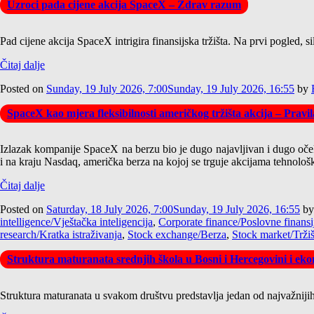
Uzroci pada cijene akcija SpaceX – Zdrav razum
Pad cijene akcija SpaceX intrigira finansijska tržišta. Na prvi pogled,
Čitaj dalje
Posted on
Sunday, 19 July 2026, 7:00
Sunday, 19 July 2026, 16:55
by
SpaceX kao mjera fleksibilnosti američkog tržišta akcija – Pravi
Izlazak kompanije SpaceX na berzu bio je dugo najavljivan i dugo očeki
i na kraju Nasdaq, američka berza na kojoj se trguje akcijama tehnološ
Čitaj dalje
Posted on
Saturday, 18 July 2026, 7:00
Sunday, 19 July 2026, 16:55
b
intelligence/Vještačka inteligencija
,
Corporate finance/Poslovne finansi
research/Kratka istraživanja
,
Stock exchange/Berza
,
Stock market/Tržiš
Struktura maturanata srednjih škola u Bosni i Hercegovini i ekon
Struktura maturanata u svakom društvu predstavlja jedan od najvažnijih 