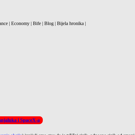
ance | Economy | Bife | Blog | Bijela hronika |
Banjaluka i SpaceX-a