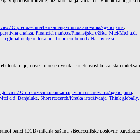
njenja vrijednosti imovine, niži kod akcija Mtela a.d. Banjaluka nego kod
encies / O preduzećima/bankama/javnim ustanovama/agencijama
,
arativna analiza
,
Financial markets/Finansijska tržišta
,
Mtel/Mtel a.d.
isli globalno djeluj lokalno
,
To be continued / Nastaviće se
trebalo da daje, nove impulse i visoku kolebljivost berzanskih indeksa i
s/agencies / O preduzećima/bankama/javnim ustanovama/agencijama
,
Mtel a.d. Banjaluka
,
Short research/Kratka istraživanja
,
Think globally,
ntralnoj banci (ECB) mijenja suštinu višedecenijske poslovne paradigme