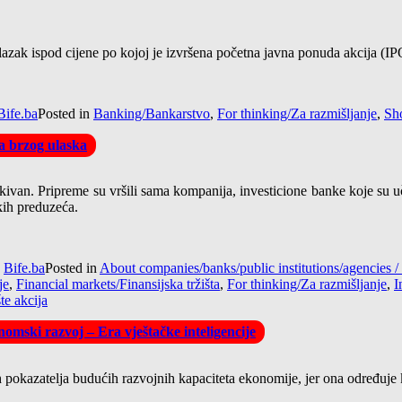
 silazak ispod cijene po kojoj je izvršena početna javna ponuda akcija (
Bife.ba
Posted in
Banking/Bankarstvo
,
For thinking/Za razmišljanje
,
Sho
la brzog ulaska
van. Pripreme su vršili sama kompanija, investicione banke koje su uče
kih preduzeća.
y
Bife.ba
Posted in
About companies/banks/public institutions/agencie
je
,
Financial markets/Finansijska tržišta
,
For thinking/Za razmišljanje
,
I
te akcija
omski razvoj – Era vještačke inteligencije
pokazatelja budućih razvojnih kapaciteta ekonomije, jer ona određuje kva