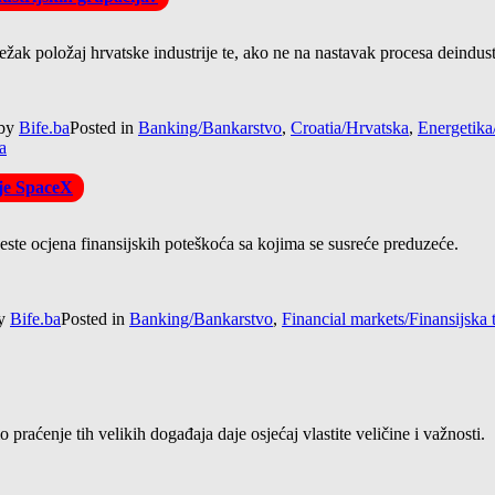
težak položaj hrvatske industrije te, ako ne na nastavak procesa deindust
by
Bife.ba
Posted in
Banking/Bankarstvo
,
Croatia/Hrvatska
,
Energetika
a
ije SpaceX
 jeste ocjena finansijskih poteškoća sa kojima se susreće preduzeće.
y
Bife.ba
Posted in
Banking/Bankarstvo
,
Financial markets/Finansijska t
praćenje tih velikih događaja daje osjećaj vlastite veličine i važnosti.