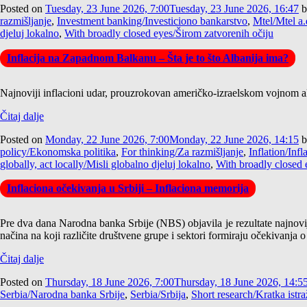
Posted on
Tuesday, 23 June 2026, 7:00
Tuesday, 23 June 2026, 16:47
b
razmišljanje
,
Investment banking/Investiciono bankarstvo
,
Mtel/Mtel a.
djeluj lokalno
,
With broadly closed eyes/Širom zatvorenih očiju
Inflacija na Zapadnom Balkanu – Šta je to što Albanija ima?
Najnoviji inflacioni udar, prouzrokovan američko-izraelskom vojnom akc
Čitaj dalje
Posted on
Monday, 22 June 2026, 7:00
Monday, 22 June 2026, 14:15
b
policy/Ekonomska politika
,
For thinking/Za razmišljanje
,
Inflation/Infl
globally, act locally/Misli globalno djeluj lokalno
,
With broadly closed 
Inflaciona očekivanja u Srbiji – Inflaciona memorija
Pre dva dana Narodna banka Srbije (NBS) objavila je rezultate najnov
načina na koji različite društvene grupe i sektori formiraju očekivanja o 
Čitaj dalje
Posted on
Thursday, 18 June 2026, 7:00
Thursday, 18 June 2026, 14:5
Serbia/Narodna banka Srbije
,
Serbia/Srbija
,
Short research/Kratka istra