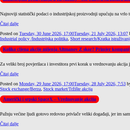
Najnoviji statistički podaci o industrijskoj proizvodnji upućuju na vrlo 
Čitaj dalje
Posted on
Tuesday, 30 June 2026, 17:00
Tuesday, 21 July 2026, 13:07
Industrial policy /Industrijska politika
,
Short research/Kratka istraživanj
Koliko cijena akcije mijenja Altmanov Z skor? Primjer kompan
Za veliki broj povjerilaca i investitora prvi korak u vrednovanju akcija
Čitaj dalje
Posted on
Monday, 29 June 2026, 17:00
Tuesday, 28 July 2026, 7:53
b
Stock exchange/Berza
,
Stock market/Tržište akcija
Američki i srpski SpaceX – Vrednovanje akcija
Pažnju većine ljudi gotovo redovno privlače veliki događaji, jer im samo 
Čitaj dalje