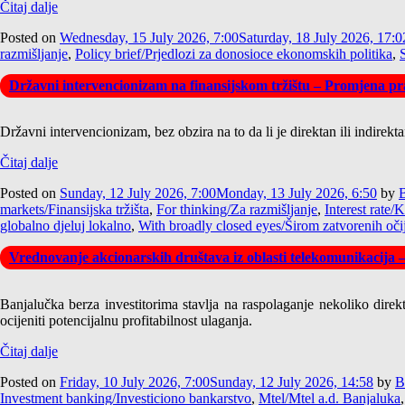
Čitaj dalje
Posted on
Wednesday, 15 July 2026, 7:00
Saturday, 18 July 2026, 17:0
razmišljanje
,
Policy brief/Prjedlozi za donosioce ekonomskih politika
,
Državni intervencionizam na finansijskom tržištu – Promjena pra
Državni intervencionizam, bez obzira na to da li je direktan ili indirek
Čitaj dalje
Posted on
Sunday, 12 July 2026, 7:00
Monday, 13 July 2026, 6:50
by
B
markets/Finansijska tržišta
,
For thinking/Za razmišljanje
,
Interest rate/
globalno djeluj lokalno
,
With broadly closed eyes/Širom zatvorenih oči
Vrednovanje akcionarskih društava iz oblasti telekomunikacija 
Banjalučka berza investitorima stavlja na raspolaganje nekoliko direk
ocijeniti potencijalnu profitabilnost ulaganja.
Čitaj dalje
Posted on
Friday, 10 July 2026, 7:00
Sunday, 12 July 2026, 14:58
by
B
Investment banking/Investiciono bankarstvo
,
Mtel/Mtel a.d. Banjaluka