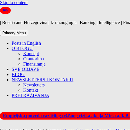
Skip to content
Bife
| Bosnia and Herzegovina | Iz raznog ugla | Banking | Intelligence | Fin
Primary Menu
Posts in English
O BLOGU
Koncept
O autorima
Finansiranje
SVE OBJAVE
BLOG
NEWSLETTERS I KONTAKTI
Newsletters
Kontakt
PRETRAŽIVANJA
Empirijska potvrda različitog tržišnog rizika akcija Mtela a.d. 