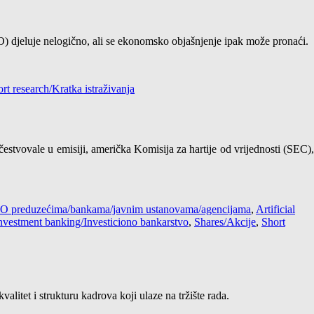
IPO) djeluje nelogično, ali se ekonomsko objašnjenje ipak može pronaći.
rt research/Kratka istraživanja
stvovale u emisiji, američka Komisija za hartije od vrijednosti (SEC),
s / O preduzećima/bankama/javnim ustanovama/agencijama
,
Artificial
nvestment banking/Investiciono bankarstvo
,
Shares/Akcije
,
Short
litet i strukturu kadrova koji ulaze na tržište rada.