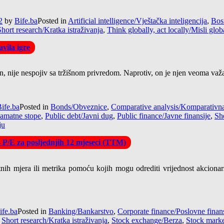
2
by
Bife.ba
Posted in
Artificial intelligence/Vještačka inteligencija
,
Bos
Short research/Kratka istraživanja
,
Think globally, act locally/Misli glob
vila igre
tan, nije nespojiv sa tržišnom privredom. Naprotiv, on je njen veoma važ
ife.ba
Posted in
Bonds/Obveznice
,
Comparative analysis/Komparativna
Kamatne stope
,
Public debt/Javni dug
,
Public finance/Javne finansije
,
Sho
ju
– P/E za posljednjih 12 mjeseci (TTM)
tnih mjera ili metrika pomoću kojih mogu odrediti vrijednost akcionar
ife.ba
Posted in
Banking/Bankarstvo
,
Corporate finance/Poslovne finans
,
Short research/Kratka istraživanja
,
Stock exchange/Berza
,
Stock market