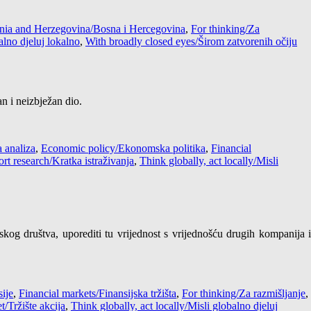
nia and Herzegovina/Bosna i Hercegovina
,
For thinking/Za
alno djeluj lokalno
,
With broadly closed eyes/Širom zatvorenih očiju
an i neizbježan dio.
 analiza
,
Economic policy/Ekonomska politika
,
Financial
rt research/Kratka istraživanja
,
Think globally, act locally/Misli
skog društva, uporediti tu vrijednost s vrijednošću drugih kompanija i
ije
,
Financial markets/Finansijska tržišta
,
For thinking/Za razmišljanje
,
/Tržište akcija
,
Think globally, act locally/Misli globalno djeluj