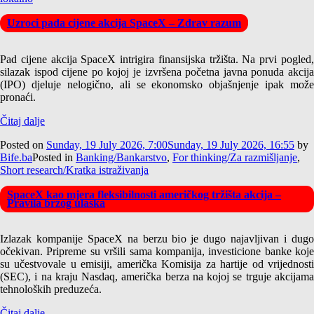
Uzroci pada cijene akcija SpaceX – Zdrav razum
Pad cijene akcija SpaceX intrigira finansijska tržišta. Na prvi pogled,
silazak ispod cijene po kojoj je izvršena početna javna ponuda akcija
(IPO) djeluje nelogično, ali se ekonomsko objašnjenje ipak može
pronaći.
Čitaj dalje
Posted on
Sunday, 19 July 2026, 7:00
Sunday, 19 July 2026, 16:55
by
Bife.ba
Posted in
Banking/Bankarstvo
,
For thinking/Za razmišljanje
,
Short research/Kratka istraživanja
SpaceX kao mjera fleksibilnosti američkog tržišta akcija –
Pravila brzog ulaska
Izlazak kompanije SpaceX na berzu bio je dugo najavljivan i dugo
očekivan. Pripreme su vršili sama kompanija, investicione banke koje
su učestvovale u emisiji, američka Komisija za hartije od vrijednosti
(SEC), i na kraju Nasdaq, američka berza na kojoj se trguje akcijama
tehnoloških preduzeća.
Čitaj dalje