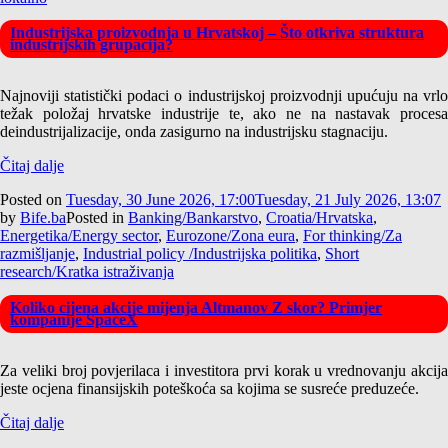
Industrijska proizvodnja u Hrvatskoj – Što otkriva struktura
industrijskih grupacija?
Najnoviji statistički podaci o industrijskoj proizvodnji upućuju na vrlo
težak položaj hrvatske industrije te, ako ne na nastavak procesa
deindustrijalizacije, onda zasigurno na industrijsku stagnaciju.
Čitaj dalje
Posted on
Tuesday, 30 June 2026, 17:00
Tuesday, 21 July 2026, 13:07
by
Bife.ba
Posted in
Banking/Bankarstvo
,
Croatia/Hrvatska
,
Energetika/Energy sector
,
Eurozone/Zona eura
,
For thinking/Za
razmišljanje
,
Industrial policy /Industrijska politika
,
Short
research/Kratka istraživanja
Koliko cijena akcije mijenja Altmanov Z skor? Primjer
kompanije SpaceX
Za veliki broj povjerilaca i investitora prvi korak u vrednovanju akcija
jeste ocjena finansijskih poteškoća sa kojima se susreće preduzeće.
Čitaj dalje