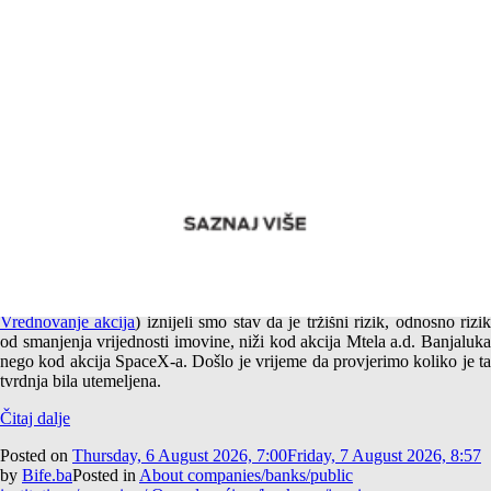
Empirijska potvrda različitog tržišnog rizika akcija Mtela a.d.
Banjaluka i SpaceX-a
U jednom od prethodnih tekstova (
Američki i srpski SpaceX –
Vrednovanje akcija
) iznijeli smo stav da je tržišni rizik, odnosno rizi
od smanjenja vrijednosti imovine, niži kod akcija Mtela a.d. Banjaluka
nego kod akcija SpaceX-a. Došlo je vrijeme da provjerimo koliko je ta
tvrdnja bila utemeljena.
Čitaj dalje
Posted on
Thursday, 6 August 2026, 7:00
Friday, 7 August 2026, 8:57
by
Bife.ba
Posted in
About companies/banks/public