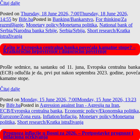
Čitaj dalje
Posted on
Thursday, 18 June 2026, 7:00
Thursday, 18 June 2026,
14:55
by
Bife.ba
Posted in
Banking/Bankarstvo
,
For thinking/Za
razmišljanje
,
Monetary policy/Monetarna politika
,
National bank of
Serbia/Narodna banka Srbije
,
Serbia/Srbija
,
Short research/Kratka
istraživanja
Zašto je Evropska centralna banka povećala kamatne stope? –
Kratkoročno nepoverenje i dugoročno poverenje
Prošle sedmice, na sastanku od 11. juna, Evropska centralna banka
(ECB) odlučila je da, prvi put nakon septembra 2023. godine, poveća
kamatne stope.
Čitaj dalje
Posted on
Monday, 15 June 2026, 7:00
Monday, 15 June 2026, 13:23
by
Bife.ba
Posted in
Agression against Iran - Agresija na Iran
,
ECB/Evropska centralna banka
,
Economic policy/Ekonomska politika
,
Eurozone/Zona eura
,
Inflation/Inflacija
,
Monetary policy/Monetarna
politika
,
Short research/Kratka istraživanja
Prognoza inflacije u Bosni za 2026. – Pretpostavke prognoze i
inflaciona očekivanja