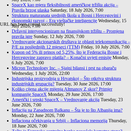
SpaceX kao mjera fleksibilnosti američkog tržišta akcija –
Pravila brzog ulaska
Saturday, 18 July 2026, 7:00
Struktura maturanata srednjih škola u Bosni i Hercegovini i
ekonomski razvoj – Era vještačke inteligencije
Wednesday, 15
URL has been copied successfully!
July 2026, 7:00
Državni intervencionizam na finansijskom tržištu – Promjena
pravila igre
Sunday, 12 July 2026, 7:00
Vrednovanje akcionarskih društava iz oblasti telekomunikacija –
P/E za posljednjih 12 mjeseci (TTM)
Friday, 10 July 2026, 7:00
Kupon od 5% ili prinos od 5,25%, što je Federacija Bosne i
Hercegovine zapravo platila? – Konačni uvjeti emisije
Monday,
6 July 2026, 7:00
Micron Technology Inc. – Sjajni bilansi i prst na obaraču
Wednesday, 1 July 2026, 22:00
Industrijska proizvodnja u Hrvatskoj – Što otkriva struktura
industrijskih grupacija?
Tuesday, 30 June 2026, 17:00
Koliko cijena akcije mijenja Altmanov Z skor? Primjer
kompanije SpaceX
Monday, 29 June 2026, 17:00
Američki i srpski SpaceX – Vrednovanje akcija
Tuesday, 23
June 2026, 7:00
Inflacija na Zapadnom Balkanu – Šta je to što Albanija ima?
Monday, 22 June 2026, 7:00
Inflaciona očekivanja u Srbiji – Inflaciona memorija
Thursday,
18 June 2026, 7:00