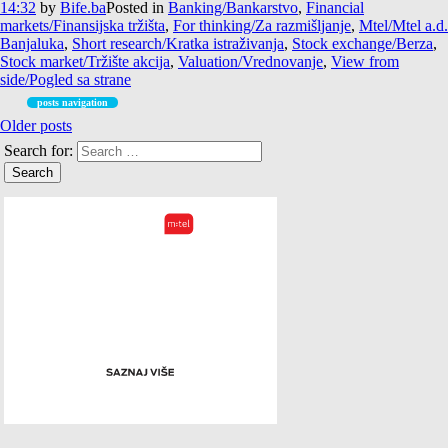
14:32
by
Bife.ba
Posted in
Banking/Bankarstvo
,
Financial
markets/Finansijska tržišta
,
For thinking/Za razmišljanje
,
Mtel/Mtel a.d.
Banjaluka
,
Short research/Kratka istraživanja
,
Stock exchange/Berza
,
Stock market/Tržište akcija
,
Valuation/Vrednovanje
,
View from
side/Pogled sa strane
posts navigation
Older posts
Search for: