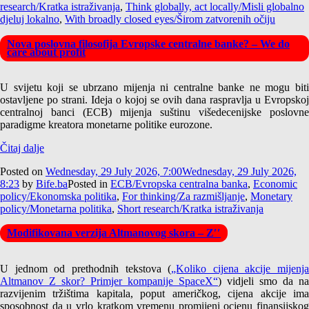
research/Kratka istraživanja
,
Think globally, act locally/Misli globalno
djeluj lokalno
,
With broadly closed eyes/Širom zatvorenih očiju
Nova poslovna filosofija Evropske centralne banke? – We do
care about profit
U svijetu koji se ubrzano mijenja ni centralne banke ne mogu biti
ostavljene po strani. Ideja o kojoj se ovih dana raspravlja u Evropskoj
centralnoj banci (ECB) mijenja suštinu višedecenijske poslovne
paradigme kreatora monetarne politike eurozone.
Čitaj dalje
Posted on
Wednesday, 29 July 2026, 7:00
Wednesday, 29 July 2026,
8:23
by
Bife.ba
Posted in
ECB/Evropska centralna banka
,
Economic
policy/Ekonomska politika
,
For thinking/Za razmišljanje
,
Monetary
policy/Monetarna politika
,
Short research/Kratka istraživanja
Modifikovana verzija Altmanovog skora – Z′′
U jednom od prethodnih tekstova (
„Koliko cijena akcije mijenja
Altmanov Z skor? Primjer kompanije SpaceX“
) vidjeli smo da na
razvijenim tržištima kapitala, poput američkog, cijena akcije ima
sposobnost da u vrlo kratkom vremenu promijeni ocjenu finansijskog