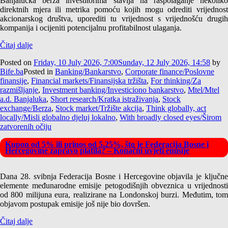
Banjalučka berza investitorima stavlja na raspolaganje nekoliko
direktnih mjera ili metrika pomoću kojih mogu odrediti vrijednost
akcionarskog društva, uporediti tu vrijednost s vrijednošću drugih
kompanija i ocijeniti potencijalnu profitabilnost ulaganja.
Čitaj dalje
Posted on
Friday, 10 July 2026, 7:00
Sunday, 12 July 2026, 14:58
by
Bife.ba
Posted in
Banking/Bankarstvo
,
Corporate finance/Poslovne
finansije
,
Financial markets/Finansijska tržišta
,
For thinking/Za
razmišljanje
,
Investment banking/Investiciono bankarstvo
,
Mtel/Mtel
a.d. Banjaluka
,
Short research/Kratka istraživanja
,
Stock
exchange/Berza
,
Stock market/Tržište akcija
,
Think globally, act
locally/Misli globalno djeluj lokalno
,
With broadly closed eyes/Širom
zatvorenih očiju
Kupon od 5% ili prinos od 5,25%, što je Federacija Bosne i
Hercegovine zapravo platila? – Konačni uvjeti emisije
Dana 28. svibnja Federacija Bosne i Hercegovine objavila je ključne
elemente međunarodne emisije petogodišnjih obveznica u vrijednosti
od 800 milijuna eura, realizirane na Londonskoj burzi. Međutim, tom
objavom postupak emisije još nije bio dovršen.
Čitaj dalje