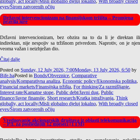
globally, act locally/Misli globalno djeluj lokalno
,
With broadly closed
eyes/Širom zatvorenih očiju
Državni intervencionizam na finansijskom tržištu – Promjena
pravila igre
Državni intervencionizam, bez obzira na to da li je direktan ili
indirektan, nije nespojiv sa tržišnom privredom. Naprotiv, on je njen
veoma važan i neizbježan dio.
Čitaj dalje
Posted on
Sunday, 12 July 2026, 7:00
Monday, 13 July 2026, 6:50
by
Bife.ba
Posted in
Bonds/Obveznice
,
Comparative
analysis/Komparativna analiza
,
Economic policy/Ekonomska politika
,
Financial markets/Finansijska tržišta
,
For thinking/Za razmišljanje
,
Interest rate/Kamatne stope
,
Public debt/Javni dug
,
Public
finance/Javne finansije
,
Short research/Kratka istraživanja
,
Think
globally, act locally/Misli globalno djeluj lokalno
,
With broadly closed
eyes/Širom zatvorenih očiju
Vrednovanje akcionarskih društava iz oblasti telekomunikacija
– P/E za posljednjih 12 mjeseci (TTM)