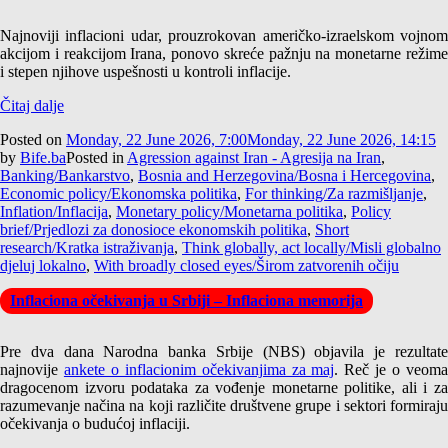
Najnoviji inflacioni udar, prouzrokovan američko-izraelskom vojnom
akcijom i reakcijom Irana, ponovo skreće pažnju na monetarne režime
i stepen njihove uspešnosti u kontroli inflacije.
Čitaj dalje
Posted on
Monday, 22 June 2026, 7:00
Monday, 22 June 2026, 14:15
by
Bife.ba
Posted in
Agression against Iran - Agresija na Iran
,
Banking/Bankarstvo
,
Bosnia and Herzegovina/Bosna i Hercegovina
,
Economic policy/Ekonomska politika
,
For thinking/Za razmišljanje
,
Inflation/Inflacija
,
Monetary policy/Monetarna politika
,
Policy
brief/Prjedlozi za donosioce ekonomskih politika
,
Short
research/Kratka istraživanja
,
Think globally, act locally/Misli globalno
djeluj lokalno
,
With broadly closed eyes/Širom zatvorenih očiju
Inflaciona očekivanja u Srbiji – Inflaciona memorija
Pre dva dana Narodna banka Srbije (NBS) objavila je rezultate
najnovije
ankete o inflacionim očekivanjima za maj
. Reč je o veom
dragocenom izvoru podataka za vođenje monetarne politike, ali i za
razumevanje načina na koji različite društvene grupe i sektori formiraju
očekivanja o budućoj inflaciji.