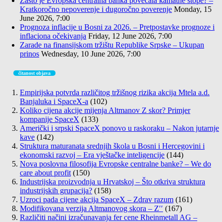
Zašto je Evropska centralna banka povećala kamatne stope? –
Kratkoročno nepoverenje i dugoročno poverenje
Monday, 15
June 2026, 7:00
Prognoza inflacije u Bosni za 2026. – Pretpostavke prognoze i
inflaciona očekivanja
Friday, 12 June 2026, 7:00
Zarade na finansijskom tržištu Republike Srpske – Ukupan
prinos
Wednesday, 10 June 2026, 7:00
čitanost objava
Empirijska potvrda različitog tržišnog rizika akcija Mtela a.d.
Banjaluka i SpaceX-a
(102)
Koliko cijena akcije mijenja Altmanov Z skor? Primjer
kompanije SpaceX
(133)
Američki i srpski SpaceX ponovo u raskoraku – Nakon jutarnje
kave
(142)
Struktura maturanata srednjih škola u Bosni i Hercegovini i
ekonomski razvoj – Era vještačke inteligencije
(144)
Nova poslovna filosofija Evropske centralne banke? – We do
care about profit
(150)
Industrijska proizvodnja u Hrvatskoj – Što otkriva struktura
industrijskih grupacija?
(158)
Uzroci pada cijene akcija SpaceX – Zdrav razum
(161)
Modifikovana verzija Altmanovog skora – Z′′
(167)
Različiti načini izračunavanja fer cene Rheinmetall AG –