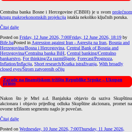
Centralna banka Bosne i Hercegovine (CBBH) je u svom
prolećnom
krugu makroekonomskih projekcija
istakla nekoliko ključnih poruka.
Čitaj dalje
Posted on
Friday, 12 June 2026, 7:00
Friday, 12 June 2026, 18:19
by
Bife.ba
Posted in
Agression against Iran - Agresija na Iran
,
Bosnia and
Herzegovina/Bosna i Hercegovina
,
Central Bank of Bosnia and
Herzegovina/Centralna banka BiH
,
Central banking/Centralno
bankarstvo
,
For thinking/Za razmišljanje
,
Forecast/Prognoza
,
Inflation/Inflacija
,
Short research/Kratka istraživanja
,
With broadly
closed eyes/Širom zatvorenih očiju
Zarade na finansijskom tržištu Republike Srpske – Ukupan
prinos
Nakon što je Mtel a.d. Banjaluka objavio da saziva Skupštinu
akcionara i objavio prijedlog odluka Skupštine akcionara, promet na
ovome tržišnom segmentu naglo je povećan.
Čitaj dalje
Posted on
Wednesday, 10 June 2026, 7:00
Thursday, 11 June 2026,