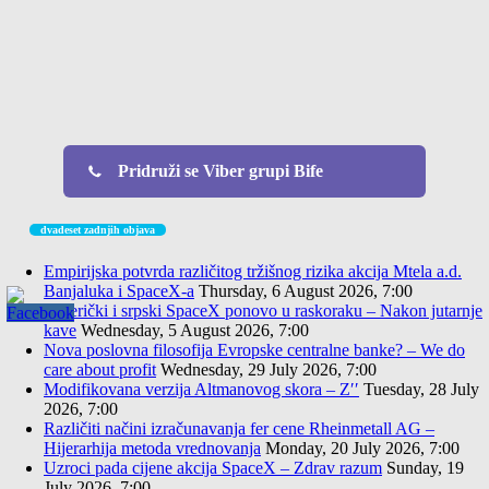
Pridruži se Viber grupi Bife
dvadeset zadnjih objava
Empirijska potvrda različitog tržišnog rizika akcija Mtela a.d.
Banjaluka i SpaceX-a
Thursday, 6 August 2026, 7:00
Američki i srpski SpaceX ponovo u raskoraku – Nakon jutarnje
kave
Wednesday, 5 August 2026, 7:00
Nova poslovna filosofija Evropske centralne banke? – We do
care about profit
Wednesday, 29 July 2026, 7:00
Modifikovana verzija Altmanovog skora – Z′′
Tuesday, 28 July
2026, 7:00
Različiti načini izračunavanja fer cene Rheinmetall AG –
Hijerarhija metoda vrednovanja
Monday, 20 July 2026, 7:00
Uzroci pada cijene akcija SpaceX – Zdrav razum
Sunday, 19
July 2026, 7:00