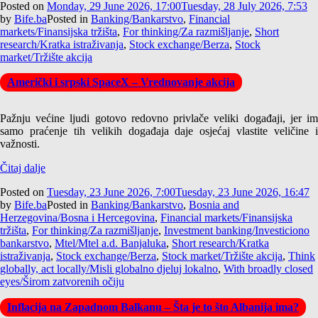
Posted on
Monday, 29 June 2026, 17:00
Tuesday, 28 July 2026, 7:53
by
Bife.ba
Posted in
Banking/Bankarstvo
,
Financial
markets/Finansijska tržišta
,
For thinking/Za razmišljanje
,
Short
research/Kratka istraživanja
,
Stock exchange/Berza
,
Stock
market/Tržište akcija
Američki i srpski SpaceX – Vrednovanje akcija
Pažnju većine ljudi gotovo redovno privlače veliki događaji, jer im
samo praćenje tih velikih događaja daje osjećaj vlastite veličine i
važnosti.
Čitaj dalje
Posted on
Tuesday, 23 June 2026, 7:00
Tuesday, 23 June 2026, 16:47
by
Bife.ba
Posted in
Banking/Bankarstvo
,
Bosnia and
Herzegovina/Bosna i Hercegovina
,
Financial markets/Finansijska
tržišta
,
For thinking/Za razmišljanje
,
Investment banking/Investiciono
bankarstvo
,
Mtel/Mtel a.d. Banjaluka
,
Short research/Kratka
istraživanja
,
Stock exchange/Berza
,
Stock market/Tržište akcija
,
Think
globally, act locally/Misli globalno djeluj lokalno
,
With broadly closed
eyes/Širom zatvorenih očiju
Inflacija na Zapadnom Balkanu – Šta je to što Albanija ima?