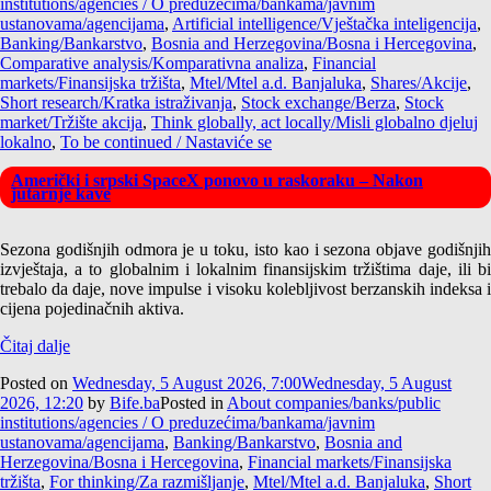
institutions/agencies / O preduzećima/bankama/javnim
ustanovama/agencijama
,
Artificial intelligence/Vještačka inteligencija
,
Banking/Bankarstvo
,
Bosnia and Herzegovina/Bosna i Hercegovina
,
Comparative analysis/Komparativna analiza
,
Financial
markets/Finansijska tržišta
,
Mtel/Mtel a.d. Banjaluka
,
Shares/Akcije
,
Short research/Kratka istraživanja
,
Stock exchange/Berza
,
Stock
market/Tržište akcija
,
Think globally, act locally/Misli globalno djeluj
lokalno
,
To be continued / Nastaviće se
Američki i srpski SpaceX ponovo u raskoraku – Nakon
jutarnje kave
Sezona godišnjih odmora je u toku, isto kao i sezona objave godišnjih
izvještaja, a to globalnim i lokalnim finansijskim tržištima daje, ili bi
trebalo da daje, nove impulse i visoku kolebljivost berzanskih indeksa i
cijena pojedinačnih aktiva.
Čitaj dalje
Posted on
Wednesday, 5 August 2026, 7:00
Wednesday, 5 August
2026, 12:20
by
Bife.ba
Posted in
About companies/banks/public
institutions/agencies / O preduzećima/bankama/javnim
ustanovama/agencijama
,
Banking/Bankarstvo
,
Bosnia and
Herzegovina/Bosna i Hercegovina
,
Financial markets/Finansijska
tržišta
,
For thinking/Za razmišljanje
,
Mtel/Mtel a.d. Banjaluka
,
Short