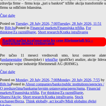
zdravlja firme – firmu koja „juri u bankrot“ tržište akcija transformiše u
firmu sa odličnim bilansima.
Čitaj dalje
Posted on
Tuesday, 28 July 2026, 7:00
Tuesday, 28 July 2026, 11:51
by
Bife.ba
Posted in
Financial markets/Finansijska tržišta
,
For
thinking/Za razmišljanje
,
Short research/Kratka istraživanja
Različiti načini izračunavanja fer cene Rheinmetall AG –
Hijerarhija metoda vrednovanja
Pre tačno 11 meseci vrednovali smo, kroz osnovne alate
f
undamentalne
(finansijske) i
tehničke
(grafičke) analize, akcije lider
evropske vojne industrije Rheinmetall AG (RHMG).
Čitaj dalje
Posted on
Monday, 20 July 2026, 7:00
Monday, 20 July 2026, 7:55
by
Bife.ba
Posted in
About companies/banks/public institutions/agencies /
O preduzećima/bankama/javnim ustanovama/agencijama
,
Financial
markets/Finansijska tržišta
,
For thinking/Za razmišljanje
,
Shares/Akcije
,
Short research/Kratka istraživanja
,
Stock
exchange/Berza
,
Think globally, act locally/Misli globalno djeluj
lokalno