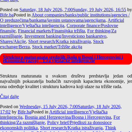
Posted on
Saturday, 18 July 2026, 7:00
Sunday, 19 July 2026, 16:55
by
Bife.ba
Posted in
About companies/banks/public institutions/agencies /
O preduzećima/bankama/javnim ustanovama/agencijama
,
Artificial
intelligence/Vještačka inteligencija
,
Corporate finance/Poslovne
finansije
,
Financial markets/Finansijska tržišta
,
For thinking/Za
razmišljanje
,
Investment banking/Investiciono bankarstvo
,
Shares/Akcije
,
Short research/Kratka istraživanja
,
Stock
exchange/Berza
,
Stock market/Tržište akcija
Struktura maturanata srednjih škola u Bosni i Hercegovini i
ekonomski razvoj – Era vještačke inteligencije
Struktura maturanata u svakom društvu predstavlja jedan od
najvažnijih pokazatelja budućih razvojnih kapaciteta ekonomije, jer
ona određuje kvalitet i strukturu kadrova koji ulaze na tržište rada.
Čitaj dalje
Posted on
Wednesday, 15 July 2026, 7:00
Saturday, 18 July 2026,
17:02
by
Bife.ba
Posted in
Artificial intelligence/Vještačka
inteligencija
,
Bosnia and Herzegovina/Bosna i Hercegovina
,
For
thinking/Za razmišljanje
,
Policy brief/Prjedlozi za donosioce
ekonomskih politika
,
Short research/Kratka istraživanja
,
Think