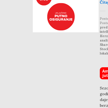
Čita
Post
Post
pred
intel
Herz
anali
Shar
Stoc
lokal
Am
ju
Sez
godi
daje
berz