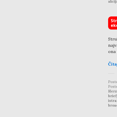
akcij
St
ek
Str
najv
ona 
Čita
Post
Post
Herz
brief
istra
broa