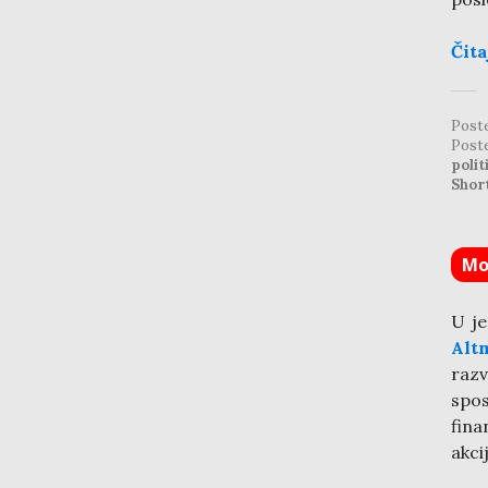
Čita
Post
Post
polit
Shor
Mo
U je
Alt
razv
spo
fina
akci