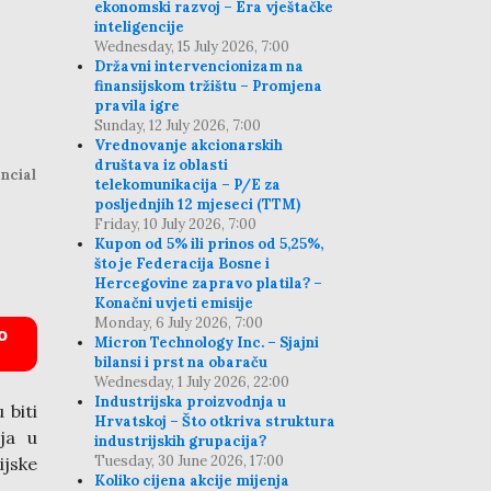
ekonomski razvoj – Era vještačke
inteligencije
Wednesday, 15 July 2026, 7:00
Državni intervencionizam na
finansijskom tržištu – Promjena
pravila igre
Sunday, 12 July 2026, 7:00
Vrednovanje akcionarskih
društava iz oblasti
ncial
telekomunikacija – P/E za
posljednjih 12 mjeseci (TTM)
Friday, 10 July 2026, 7:00
Kupon od 5% ili prinos od 5,25%,
što je Federacija Bosne i
Hercegovine zapravo platila? –
Konačni uvjeti emisije
Monday, 6 July 2026, 7:00
o
Micron Technology Inc. – Sjajni
bilansi i prst na obaraču
Wednesday, 1 July 2026, 22:00
Industrijska proizvodnja u
 biti
Hrvatskoj – Što otkriva struktura
lja u
industrijskih grupacija?
Tuesday, 30 June 2026, 17:00
ijske
Koliko cijena akcije mijenja