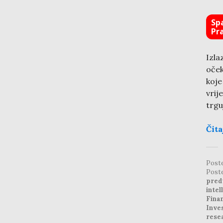
Sp
Pr
Izla
oček
koje
vrij
trgu
Čita
Post
Post
pred
intel
Finan
Inve
rese