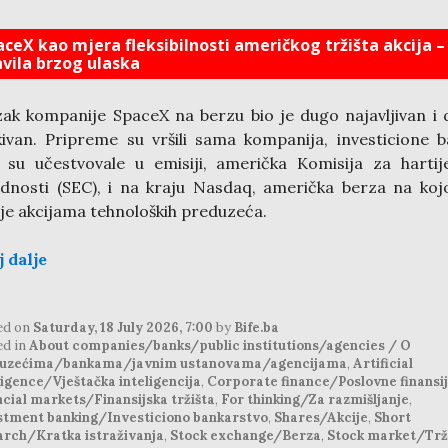
aceX kao mjera fleksibilnosti američkog tržišta akcija –
avila brzog ulaska
zak kompanije SpaceX na berzu bio je dugo najavljivan i
ivan. Pripreme su vršili sama kompanija, investicione 
 su učestvovale u emisiji, američka Komisija za harti
ednosti (SEC), i na kraju Nasdaq, američka berza na koj
je akcijama tehnoloških preduzeća.
j dalje
ed on
Saturday, 18 July 2026, 7:00
by
Bife.ba
ed in
About companies/banks/public institutions/agencies / O
uzećima/bankama/javnim ustanovama/agencijama
,
Artificial
ligence/Vještačka inteligencija
,
Corporate finance/Poslovne finansi
cial markets/Finansijska tržišta
,
For thinking/Za razmišljanje
,
stment banking/Investiciono bankarstvo
,
Shares/Akcije
,
Short
arch/Kratka istraživanja
,
Stock exchange/Berza
,
Stock market/Trž