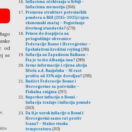
Inflaciona očekivanja u Srbiji –
Inflaciona memorija
(266)
Promena strukture potrošačkih
pondera u BiH (2015–2025) i njen
ekonomski značaj – Pogoršanje
životnog standarda?
(270)
 dugo
Prinos do dospijeća na
petogodišnje obveznice
banke
Federacije Bosne i Hercegovine –
je od
Špekulativni kreditni rejting
(281)
oj se
Inflacija na Zapadnom Balkanu –
Šta je to što Albanija ima?
(289)
Javne informacije i cijena akcija
Mtela a.d. Banjaluka – Ni rast
profita od 33% nije dovoljan?
(295)
Budžet Federacije Bosne i
Hercegovine za početnike –
Fiskalna enigma
(297)
Superkor inflacija u Bosni –
Inflacija tražnje i inflacija ponude
(303)
je
,
Da li je uzrok inflacije u Bosni i
Hercegovini samo rat protiv
Irana? – Stalno visoka
ište
temperatura
(313)