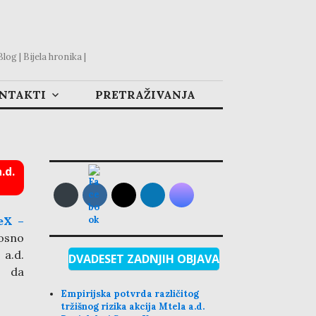
og | Bijela hronika |
ONTAKTI
PRETRAŽIVANJA
.d.
eX –
nosno
 a.d.
DVADESET ZADNJIH OBJAVA
e da
Empirijska potvrda različitog
tržišnog rizika akcija Mtela a.d.