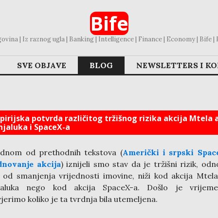
Bife
vina | Iz raznog ugla | Banking | Intelligence | Finance | Economy | Bife | Bl
SVE OBJAVE
BLOG
NEWSLETTERS I K
irijska potvrda različitog tržišnog rizika akcija Mtela a
njaluka i SpaceX-a
ednom od prethodnih tekstova (
Američki i srpski Spac
dnovanje akcija
) iznijeli smo stav da je tržišni rizik, od
k od smanjenja vrijednosti imovine, niži kod akcija Mtela
jaluka nego kod akcija SpaceX-a. Došlo je vrijem
jerimo koliko je ta tvrdnja bila utemeljena.