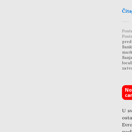
Čita
Post
Post
pred
Bank
mark
Banj
local
zatvo
No
ca
U sv
osta
Evro
posl