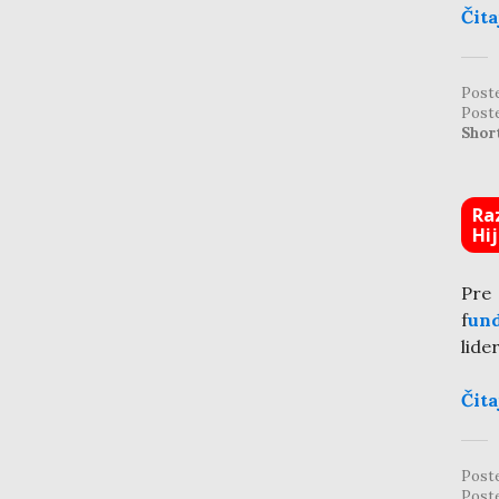
Čita
Post
Post
Shor
Ra
Hi
Pre
f
un
lide
Čita
Post
Post