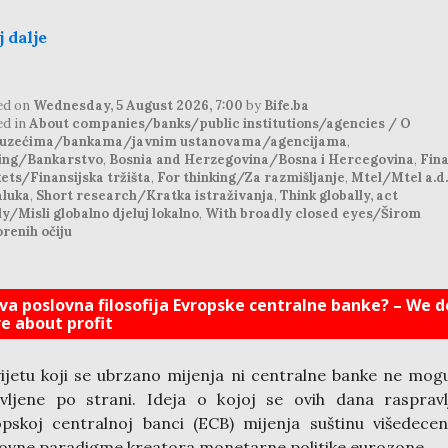
j dalje
ed on
Wednesday, 5 August 2026, 7:00
by
Bife.ba
ed in
About companies/banks/public institutions/agencies / O
uzećima/bankama/javnim ustanovama/agencijama
,
ing/Bankarstvo
,
Bosnia and Herzegovina/Bosna i Hercegovina
,
Fina
ets/Finansijska tržišta
,
For thinking/Za razmišljanje
,
Mtel/Mtel a.d.
aluka
,
Short research/Kratka istraživanja
,
Think globally, act
ly/Misli globalno djeluj lokalno
,
With broadly closed eyes/Širom
renih očiju
va poslovna filosofija Evropske centralne banke? – We d
re about profit
ijetu koji se ubrzano mijenja ni centralne banke ne mogu
vljene po strani. Ideja o kojoj se ovih dana rasprav
pskoj centralnoj banci (ECB) mijenja suštinu višedecen
ovne paradigme kreatora monetarne politike eurozone.