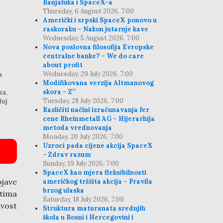
Banjaluka i SpaceX-a
Thursday, 6 August 2026, 7:00
Američki i srpski SpaceX ponovo u
raskoraku – Nakon jutarnje kave
Wednesday, 5 August 2026, 7:00
Nova poslovna filosofija Evropske
centralne banke? – We do care
about profit
Wednesday, 29 July 2026, 7:00
a
Modifikovana verzija Altmanovog
skora – Z′′
za
,
Tuesday, 28 July 2026, 7:00
luj
Različiti načini izračunavanja fer
cene Rheinmetall AG – Hijerarhija
metoda vrednovanja
Monday, 20 July 2026, 7:00
Uzroci pada cijene akcija SpaceX
– Zdrav razum
Sunday, 19 July 2026, 7:00
SpaceX kao mjera fleksibilnosti
jave
američkog tržišta akcija – Pravila
brzog ulaska
štima
Saturday, 18 July 2026, 7:00
ivost
Struktura maturanata srednjih
škola u Bosni i Hercegovini i