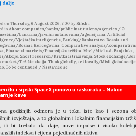
j dalje
ed on
Thursday, 6 August 2026, 7:00
by
Bife.ba
ed in
About companies/banks/public institutions/agencies / O
uzećima/bankama/javnim ustanovama/agencijama
,
Artificial
ligence/Vještačka inteligencija
,
Banking/Bankarstvo
,
Bosnia and
egovina/Bosna i Hercegovina
,
Comparative analysis/Komparativn
za
,
Financial markets/Finansijska tržišta
,
Mtel/Mtel a.d. Banjaluka
,
es/Akcije
,
Short research/Kratka istraživanja
,
Stock exchange/Ber
k market/Tržište akcija
,
Think globally, act locally/Misli globalno dje
no
,
To be continued / Nastaviće se
erički i srpski SpaceX ponovo u raskoraku – Nakon
tarnje kave
ona godišnjih odmora je u toku, isto kao i sezona ob
šnjih izvještaja, a to globalnim i lokalnim finansijskim trži
, ili bi trebalo da daje, nove impulse i visoku koleblj
anskih indeksa i cijena pojedinačnih aktiva.