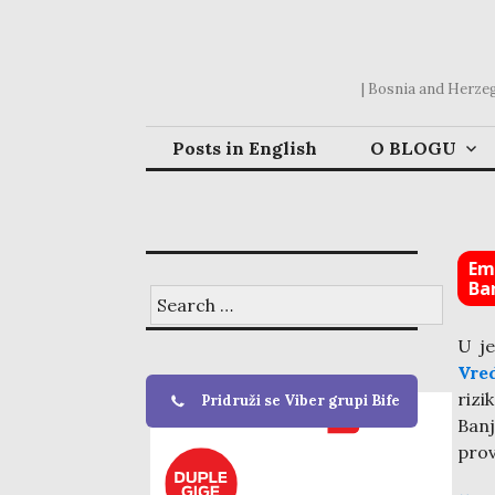
Skip
to
content
| Bosnia and Herzego
Posts in English
O BLOGU
Emp
Ba
Search
for:
U j
Vre
rizi
Pridruži se Viber grupi Bife
Ban
prov