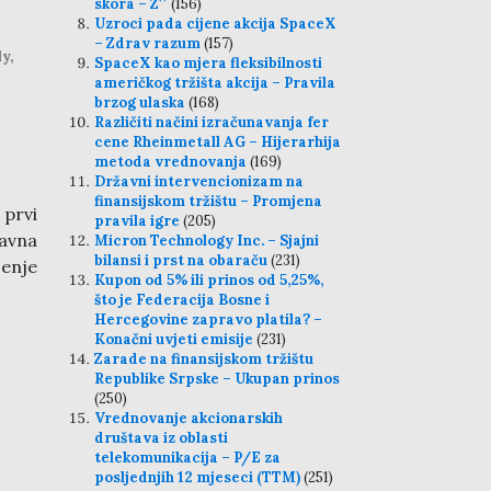
skora – Z′′
(156)
Uzroci pada cijene akcija SpaceX
– Zdrav razum
(157)
y,
SpaceX kao mjera fleksibilnosti
američkog tržišta akcija – Pravila
brzog ulaska
(168)
Različiti načini izračunavanja fer
cene Rheinmetall AG – Hijerarhija
metoda vrednovanja
(169)
Državni intervencionizam na
finansijskom tržištu – Promjena
 prvi
pravila igre
(205)
javna
Micron Technology Inc. – Sjajni
bilansi i prst na obaraču
(231)
jenje
Kupon od 5% ili prinos od 5,25%,
što je Federacija Bosne i
Hercegovine zapravo platila? –
Konačni uvjeti emisije
(231)
Zarade na finansijskom tržištu
Republike Srpske – Ukupan prinos
(250)
Vrednovanje akcionarskih
društava iz oblasti
telekomunikacija – P/E za
posljednjih 12 mjeseci (TTM)
(251)