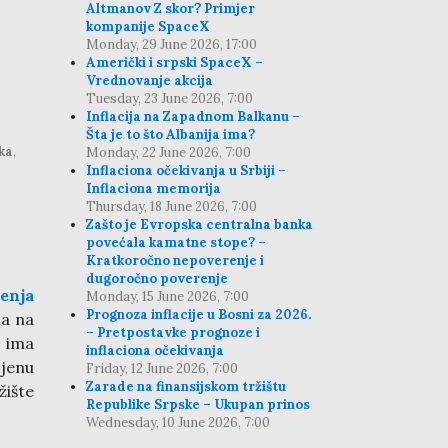
Altmanov Z skor? Primjer
kompanije SpaceX
Monday, 29 June 2026, 17:00
Američki i srpski SpaceX –
Vrednovanje akcija
Tuesday, 23 June 2026, 7:00
Inflacija na Zapadnom Balkanu –
Šta je to što Albanija ima?
ka
,
Monday, 22 June 2026, 7:00
Inflaciona očekivanja u Srbiji –
Inflaciona memorija
Thursday, 18 June 2026, 7:00
Zašto je Evropska centralna banka
povećala kamatne stope? –
Kratkoročno nepoverenje i
dugoročno poverenje
jenja
Monday, 15 June 2026, 7:00
Prognoza inflacije u Bosni za 2026.
da na
– Pretpostavke prognoze i
e ima
inflaciona očekivanja
jenu
Friday, 12 June 2026, 7:00
Zarade na finansijskom tržištu
žište
Republike Srpske – Ukupan prinos
Wednesday, 10 June 2026, 7:00