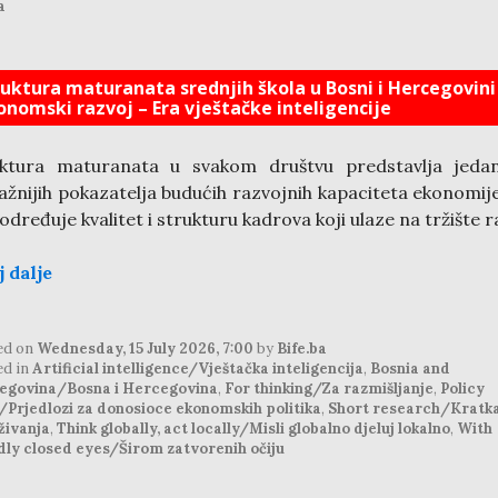
a
ruktura maturanata srednjih škola u Bosni i Hercegovini 
onomski razvoj – Era vještačke inteligencije
uktura maturanata u svakom društvu predstavlja jeda
ažnijih pokazatelja budućih razvojnih kapaciteta ekonomije
određuje kvalitet i strukturu kadrova koji ulaze na tržište r
j dalje
ed on
Wednesday, 15 July 2026, 7:00
by
Bife.ba
ed in
Artificial intelligence/Vještačka inteligencija
,
Bosnia and
egovina/Bosna i Hercegovina
,
For thinking/Za razmišljanje
,
Policy
/Prjedlozi za donosioce ekonomskih politika
,
Short research/Kratk
živanja
,
Think globally, act locally/Misli globalno djeluj lokalno
,
With
dly closed eyes/Širom zatvorenih očiju