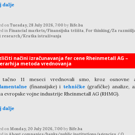
j dalje
ed on
Tuesday, 28 July 2026, 7:00
by
Bife.ba
ed in
Financial markets/Finansijska tržišta
,
For thinking/Za razmišlj
t research/Kratka istraživanja
zličiti načini izračunavanja fer cene Rheinmetall AG –
jerarhija metoda vrednovanja
 tačno 11 meseci vrednovali smo, kroz osnovne a
damentalne
(finansijske) i
tehničke
(grafičke) analize, a
ra evropske vojne industrije Rheinmetall AG (RHMG).
j dalje
ed on
Monday, 20 July 2026, 7:00
by
Bife.ba
ed in
About companies/banks/public institutions/agencies / O