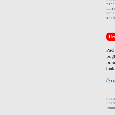
pred
mark
Shor
act l
Uz
Pad 
pogl
ponu
ipak
Čita
Post
Post
rese