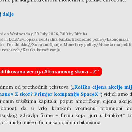
j dalje
ed on
Wednesday, 29 July 2026, 7:00
by
Bife.ba
ed in
ECB/Evropska centralna banka
,
Economic policy/Ekonomska
ika
,
For thinking/Za razmišljanje
,
Monetary policy/Monetarna politi
t research/Kratka istraživanja
difikovana verzija Altmanovog skora – Z′′
dnom od prethodnih tekstova (
„Koliko cijena akcije mi
manov Z skor? Primjer kompanije SpaceX“
) vidjeli smo 
ijenim tržištima kapitala, poput američkog, cijena akcij
sobnost da u vrlo kratkom vremenu promijeni oc
nsijskog zdravlja firme – firmu koja „juri u bankrot“ tr
ja transformiše u firmu sa odličnim bilansima.