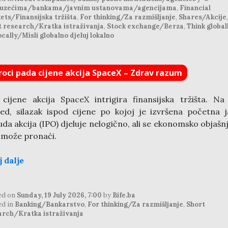
uzećima/bankama/javnim ustanovama/agencijama
,
Financial
ets/Finansijska tržišta
,
For thinking/Za razmišljanje
,
Shares/Akcije
,
t research/Kratka istraživanja
,
Stock exchange/Berza
,
Think globall
ocally/Misli globalno djeluj lokalno
roci pada cijene akcija SpaceX – Zdrav razum
cijene akcija SpaceX intrigira finansijska tržišta. Na
ed, silazak ispod cijene po kojoj je izvršena početna 
da akcija (IPO) djeluje nelogično, ali se ekonomsko objašn
 može pronaći.
j dalje
ed on
Sunday, 19 July 2026, 7:00
by
Bife.ba
ed in
Banking/Bankarstvo
,
For thinking/Za razmišljanje
,
Short
arch/Kratka istraživanja