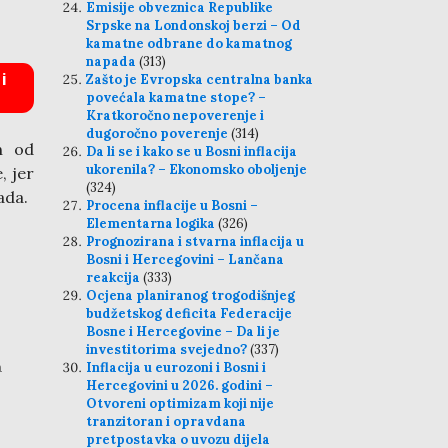
Emisije obveznica Republike
Srpske na Londonskoj berzi – Od
kamatne odbrane do kamatnog
napada
(313)
i
Zašto je Evropska centralna banka
povećala kamatne stope? –
Kratkoročno nepoverenje i
dugoročno poverenje
(314)
n od
Da li se i kako se u Bosni inflacija
ukorenila? – Ekonomsko oboljenje
, jer
(324)
ada.
Procena inflacije u Bosni –
Elementarna logika
(326)
Prognozirana i stvarna inflacija u
Bosni i Hercegovini – Lančana
reakcija
(333)
Ocjena planiranog trogodišnjeg
budžetskog deficita Federacije
Bosne i Hercegovine – Da li je
investitorima svejedno?
(337)
a
Inflacija u eurozoni i Bosni i
Hercegovini u 2026. godini –
Otvoreni optimizam koji nije
tranzitoran i opravdana
pretpostavka o uvozu dijela