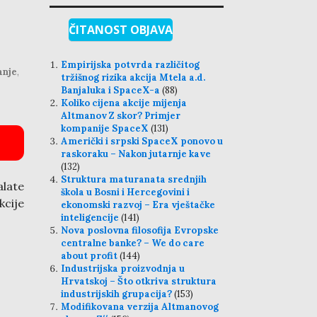
ČITANOST OBJAVA
Empirijska potvrda različitog
anje
,
tržišnog rizika akcija Mtela a.d.
Banjaluka i SpaceX-a
(88)
Koliko cijena akcije mijenja
Altmanov Z skor? Primjer
kompanije SpaceX
(131)
Američki i srpski SpaceX ponovo u
raskoraku – Nakon jutarnje kave
(132)
Struktura maturanata srednjih
late
škola u Bosni i Hercegovini i
kcije
ekonomski razvoj – Era vještačke
inteligencije
(141)
Nova poslovna filosofija Evropske
centralne banke? – We do care
about profit
(144)
Industrijska proizvodnja u
Hrvatskoj – Što otkriva struktura
industrijskih grupacija?
(153)
Modifikovana verzija Altmanovog