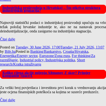
Industrijska proizvodnja u Hrvatskoj – Što otkriva struktura
industrijskih grupacija?
Najnoviji statistički podaci o industrijskoj proizvodnji upućuju na vrlo
težak položaj hrvatske industrije te, ako ne na nastavak procesa
deindustrijalizacije, onda zasigurno na industrijsku stagnaciju.
Čitaj dalje
Posted on
Tuesday, 30 June 2026, 17:00
Tuesday, 21 July 2026, 13:07
by
Bife.ba
Posted in
Banking/Bankarstvo
,
Croatia/Hrvatska
,
Energetika/Energy sector
,
Eurozone/Zona eura
,
For thinking/Za
razmišljanje
,
Industrial policy /Industrijska politika
,
Short
research/Kratka istraživanja
Koliko cijena akcije mijenja Altmanov Z skor? Primjer
kompanije SpaceX
Za veliki broj povjerilaca i investitora prvi korak u vrednovanju akcija
jeste ocjena finansijskih poteškoća sa kojima se susreće preduzeće.
Čitaj dalje