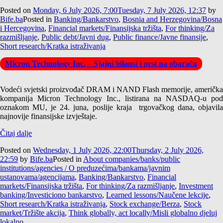
Posted on
Monday, 6 July 2026, 7:00
Tuesday, 7 July 2026, 12:37
by
Bife.ba
Posted in
Banking/Bankarstvo
,
Bosnia and Herzegovina/Bosna
i Hercegovina
,
Financial markets/Finansijska tržišta
,
For thinking/Za
razmišljanje
,
Public debt/Javni dug
,
Public finance/Javne finansije
,
Short research/Kratka istraživanja
Micron Technology Inc. – Sjajni bilansi i prst na obaraču
Vodeći svjetski proizvođač DRAM i NAND Flash memorije, američka
kompanija Micron Technology Inc., listirana na NASDAQ-u pod
oznakom MU, je 24. juna, poslije kraja trgovačkog dana, objavila
najnovije finansijske izvještaje.
Čitaj dalje
Posted on
Wednesday, 1 July 2026, 22:00
Thursday, 2 July 2026,
22:59
by
Bife.ba
Posted in
About companies/banks/public
institutions/agencies / O preduzećima/bankama/javnim
ustanovama/agencijama
,
Banking/Bankarstvo
,
Financial
markets/Finansijska tržišta
,
For thinking/Za razmišljanje
,
Investment
banking/Investiciono bankarstvo
,
Learned lessons/Naučene lekcije
,
Short research/Kratka istraživanja
,
Stock exchange/Berza
,
Stock
market/Tržište akcija
,
Think globally, act locally/Misli globalno djeluj
lokalno