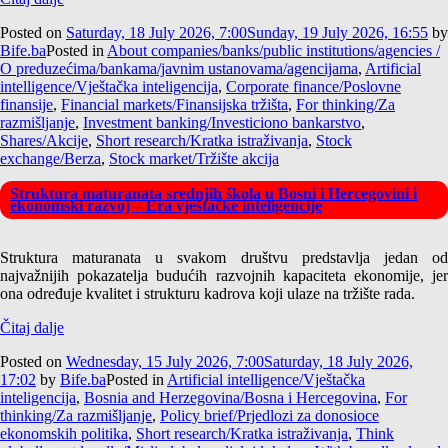
Posted on
Saturday, 18 July 2026, 7:00
Sunday, 19 July 2026, 16:55
by
Bife.ba
Posted in
About companies/banks/public institutions/agencies /
O preduzećima/bankama/javnim ustanovama/agencijama
,
Artificial
intelligence/Vještačka inteligencija
,
Corporate finance/Poslovne
finansije
,
Financial markets/Finansijska tržišta
,
For thinking/Za
razmišljanje
,
Investment banking/Investiciono bankarstvo
,
Shares/Akcije
,
Short research/Kratka istraživanja
,
Stock
exchange/Berza
,
Stock market/Tržište akcija
Struktura maturanata srednjih škola u Bosni i Hercegovini i
ekonomski razvoj – Era vještačke inteligencije
Struktura maturanata u svakom društvu predstavlja jedan od
najvažnijih pokazatelja budućih razvojnih kapaciteta ekonomije, jer
ona određuje kvalitet i strukturu kadrova koji ulaze na tržište rada.
Čitaj dalje
Posted on
Wednesday, 15 July 2026, 7:00
Saturday, 18 July 2026,
17:02
by
Bife.ba
Posted in
Artificial intelligence/Vještačka
inteligencija
,
Bosnia and Herzegovina/Bosna i Hercegovina
,
For
thinking/Za razmišljanje
,
Policy brief/Prjedlozi za donosioce
ekonomskih politika
,
Short research/Kratka istraživanja
,
Think