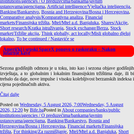
institutions/agencies / O preduzećima/bankama/javnim
ustanovama/agencijama
,
Artificial intelligence/Vještačka inteligencija
,
Banking/Bankarstvo
,
Bosnia and Herzegovina/Bosna i Hercegovina
,
Comparative analysis/Komparativna analiza
,
Financial
markets/Finansijska tržišta
,
Mtel/Mtel a.d. Banjaluka
,
Shares/Akcije
,
Short research/Kratka istraživanja
,
Stock exchange/Berza
,
Stock
market/Tržište akcija
,
Think globally, act locally/Misli globalno djeluj
lokalno
,
To be continued / Nastaviće se
Američki i srpski SpaceX ponovo u raskoraku – Nakon
jutarnje kave
Sezona godišnjih odmora je u toku, isto kao i sezona objave godišnjih
izvještaja, a to globalnim i lokalnim finansijskim tržištima daje, ili bi
trebalo da daje, nove impulse i visoku kolebljivost berzanskih indeksa i
cijena pojedinačnih aktiva.
Čitaj dalje
Posted on
Wednesday, 5 August 2026, 7:00
Wednesday, 5 August
2026, 12:20
by
Bife.ba
Posted in
About companies/banks/public
institutions/agencies / O preduzećima/bankama/javnim
ustanovama/agencijama
,
Banking/Bankarstvo
,
Bosnia and
Herzegovina/Bosna i Hercegovina
,
Financial markets/Finansijska
tržišta
,
For thinking/Za razmišljanje
,
Mtel/Mtel a.d. Banjaluka
,
Short