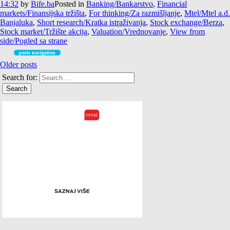
14:32
by
Bife.ba
Posted in
Banking/Bankarstvo
,
Financial
markets/Finansijska tržišta
,
For thinking/Za razmišljanje
,
Mtel/Mtel a.d.
Banjaluka
,
Short research/Kratka istraživanja
,
Stock exchange/Berza
,
Stock market/Tržište akcija
,
Valuation/Vrednovanje
,
View from
side/Pogled sa strane
posts navigation
Older posts
Search for: