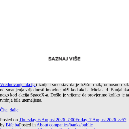
Empirijska potvrda različitog tržišnog rizika akcija Mtela a.d.
Banjaluka i SpaceX-a
U jednom od prethodnih tekstova (
Američki i srpski SpaceX –
Vrednovanje akcija
) iznijeli smo stav da je tržišni rizik, odnosno rizi
od smanjenja vrijednosti imovine, niži kod akcija Mtela a.d. Banjaluka
nego kod akcija SpaceX-a. Došlo je vrijeme da provjerimo koliko je ta
tvrdnja bila utemeljena.
Čitaj dalje
Posted on
Thursday, 6 August 2026, 7:00
Friday, 7 August 2026, 8:57
by
Bife.ba
Posted in
About companies/banks/public