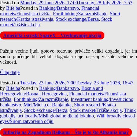
Posted on
Monday, 29 June 2026, 17:00
Tuesday, 28 July 2026, 7:53
by
Bife.ba
Posted in
Banking/Bankarstvo
,
Financial
markets/Finansijska tržišta
,
For thinking/Za razmišljanje
,
Short
research/Kratka istraživanja
,
Stock exchange/Berza
,
Stock
market/Tržište akcija
Američki i srpski SpaceX – Vrednovanje akcija
Pažnju većine ljudi gotovo redovno privlače veliki događaji, jer im
samo praćenje tih velikih događaja daje osjećaj vlastite veličine i
važnosti.
Čitaj dalje
Posted on
Tuesday, 23 June 2026, 7:00
Tuesday, 23 June 2026, 16:47
by
Bife.ba
Posted in
Banking/Bankarstvo
,
Bosnia and
Herzegovina/Bosna i Hercegovina
,
Financial markets/Finansijska
tržišta
,
For thinking/Za razmišljanje
,
Investment banking/Investiciono
bankarstvo
,
Mtel/Mtel a.d. Banjaluka
,
Short research/Kratka
istraživanja
,
Stock exchange/Berza
,
Stock market/Tržište akcija
,
Think
globally, act locally/Misli globalno djeluj lokalno
,
With broadly closed
eyes/Širom zatvorenih očiju
Inflacija na Zapadnom Balkanu – Šta je to što Albanija ima?