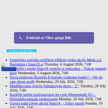
Pridruži se Viber grupi Bife
dvadeset zadnjih objava
Empirijska potvrda različitog tržišnog rizika akcija Mtela a.d.
Banjaluka i SpaceX-a
Thursday, 6 August 2026, 7:00
Američki i srpski SpaceX ponovo u raskoraku – Nakon jutarnje
kave
Wednesday, 5 August 2026, 7:00
Nova poslovna filosofija Evropske centralne banke? – We do
care about profit
Wednesday, 29 July 2026, 7:00
Modifikovana verzija Altmanovog skora – Z′′
Tuesday, 28 July
2026, 7:00
Različiti načini izračunavanja fer cene Rheinmetall AG –
Hijerarhija metoda vrednovanja
Monday, 20 July 2026, 7:00
Uzroci pada cijene akcija SpaceX – Zdrav razum
Sunday, 19
July 2026, 7:00