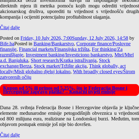
Banjalučka berza investitorima stavlja na raspolaganje nekoliko
direktnih mjera ili metrika pomoću kojih mogu odrediti vrijednost
akcionarskog društva, uporediti tu vrijednost s vrijednošću drugih
kompanija i ocijeniti potencijalnu profitabilnost ulaganja.
Čitaj dalje
Posted on
Friday, 10 July 2026, 7:00
Sunday, 12 July 2026, 14:58
by
Bife.ba
Posted in
Banking/Bankarstvo
,
Corporate finance/Poslovne
finansije
,
Financial markets/Finansijska tržišta
,
For thinking/Za
razmišljanje
,
Investment banking/Investiciono bankarstvo
,
Mtel/Mtel
a.d. Banjaluka
,
Short research/Kratka istraživanja
,
Stock
exchange/Berza
,
Stock market/Tržište akcija
,
Think globally, act
locally/Misli globalno djeluj lokalno
,
With broadly closed eyes/Širom
zatvorenih očiju
Kupon od 5% ili prinos od 5,25%, što je Federacija Bosne i
Hercegovine zapravo platila? – Konačni uvjeti emisije
Dana 28. svibnja Federacija Bosne i Hercegovine objavila je ključne
elemente međunarodne emisije petogodišnjih obveznica u vrijednosti
od 800 milijuna eura, realizirane na Londonskoj burzi. Međutim, tom
objavom postupak emisije još nije bio dovršen.
Čitaj dalje