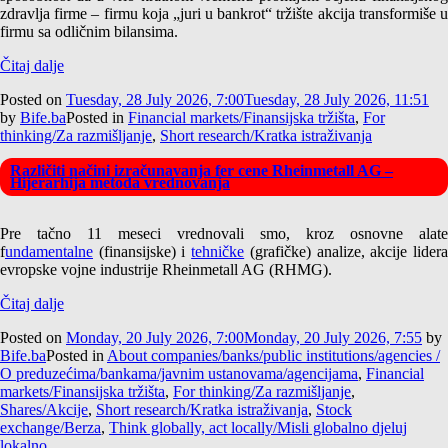
zdravlja firme – firmu koja „juri u bankrot“ tržište akcija transformiše u
firmu sa odličnim bilansima.
Čitaj dalje
Posted on
Tuesday, 28 July 2026, 7:00
Tuesday, 28 July 2026, 11:51
by
Bife.ba
Posted in
Financial markets/Finansijska tržišta
,
For
thinking/Za razmišljanje
,
Short research/Kratka istraživanja
Različiti načini izračunavanja fer cene Rheinmetall AG –
Hijerarhija metoda vrednovanja
Pre tačno 11 meseci vrednovali smo, kroz osnovne alate
f
undamentalne
(finansijske) i
tehničke
(grafičke) analize, akcije lider
evropske vojne industrije Rheinmetall AG (RHMG).
Čitaj dalje
Posted on
Monday, 20 July 2026, 7:00
Monday, 20 July 2026, 7:55
by
Bife.ba
Posted in
About companies/banks/public institutions/agencies /
O preduzećima/bankama/javnim ustanovama/agencijama
,
Financial
markets/Finansijska tržišta
,
For thinking/Za razmišljanje
,
Shares/Akcije
,
Short research/Kratka istraživanja
,
Stock
exchange/Berza
,
Think globally, act locally/Misli globalno djeluj
lokalno