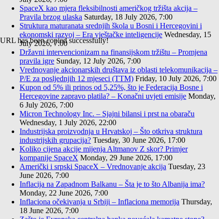
SpaceX kao mjera fleksibilnosti američkog tržišta akcija –
Pravila brzog ulaska
Saturday, 18 July 2026, 7:00
Struktura maturanata srednjih škola u Bosni i Hercegovini i
ekonomski razvoj – Era vještačke inteligencije
Wednesday, 15
URL has been copied successfully!
July 2026, 7:00
Državni intervencionizam na finansijskom tržištu – Promjena
pravila igre
Sunday, 12 July 2026, 7:00
Vrednovanje akcionarskih društava iz oblasti telekomunikacija –
P/E za posljednjih 12 mjeseci (TTM)
Friday, 10 July 2026, 7:00
Kupon od 5% ili prinos od 5,25%, što je Federacija Bosne i
Hercegovine zapravo platila? – Konačni uvjeti emisije
Monday,
6 July 2026, 7:00
Micron Technology Inc. – Sjajni bilansi i prst na obaraču
Wednesday, 1 July 2026, 22:00
Industrijska proizvodnja u Hrvatskoj – Što otkriva struktura
industrijskih grupacija?
Tuesday, 30 June 2026, 17:00
Koliko cijena akcije mijenja Altmanov Z skor? Primjer
kompanije SpaceX
Monday, 29 June 2026, 17:00
Američki i srpski SpaceX – Vrednovanje akcija
Tuesday, 23
June 2026, 7:00
Inflacija na Zapadnom Balkanu – Šta je to što Albanija ima?
Monday, 22 June 2026, 7:00
Inflaciona očekivanja u Srbiji – Inflaciona memorija
Thursday,
18 June 2026, 7:00