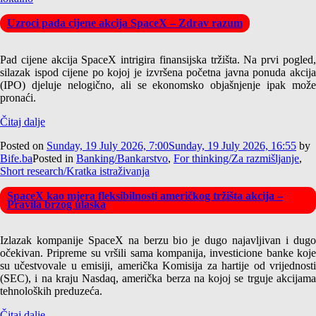
Uzroci pada cijene akcija SpaceX – Zdrav razum
Pad cijene akcija SpaceX intrigira finansijska tržišta. Na prvi pogled,
silazak ispod cijene po kojoj je izvršena početna javna ponuda akcija
(IPO) djeluje nelogično, ali se ekonomsko objašnjenje ipak može
pronaći.
Čitaj dalje
Posted on
Sunday, 19 July 2026, 7:00
Sunday, 19 July 2026, 16:55
by
Bife.ba
Posted in
Banking/Bankarstvo
,
For thinking/Za razmišljanje
,
Short research/Kratka istraživanja
SpaceX kao mjera fleksibilnosti američkog tržišta akcija –
Pravila brzog ulaska
Izlazak kompanije SpaceX na berzu bio je dugo najavljivan i dugo
očekivan. Pripreme su vršili sama kompanija, investicione banke koje
su učestvovale u emisiji, američka Komisija za hartije od vrijednosti
(SEC), i na kraju Nasdaq, američka berza na kojoj se trguje akcijama
tehnoloških preduzeća.
Čitaj dalje