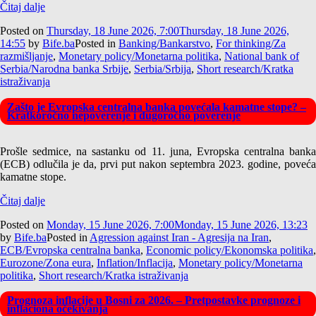
Čitaj dalje
Posted on
Thursday, 18 June 2026, 7:00
Thursday, 18 June 2026,
14:55
by
Bife.ba
Posted in
Banking/Bankarstvo
,
For thinking/Za
razmišljanje
,
Monetary policy/Monetarna politika
,
National bank of
Serbia/Narodna banka Srbije
,
Serbia/Srbija
,
Short research/Kratka
istraživanja
Zašto je Evropska centralna banka povećala kamatne stope? –
Kratkoročno nepoverenje i dugoročno poverenje
Prošle sedmice, na sastanku od 11. juna, Evropska centralna banka
(ECB) odlučila je da, prvi put nakon septembra 2023. godine, poveća
kamatne stope.
Čitaj dalje
Posted on
Monday, 15 June 2026, 7:00
Monday, 15 June 2026, 13:23
by
Bife.ba
Posted in
Agression against Iran - Agresija na Iran
,
ECB/Evropska centralna banka
,
Economic policy/Ekonomska politika
,
Eurozone/Zona eura
,
Inflation/Inflacija
,
Monetary policy/Monetarna
politika
,
Short research/Kratka istraživanja
Prognoza inflacije u Bosni za 2026. – Pretpostavke prognoze i
inflaciona očekivanja