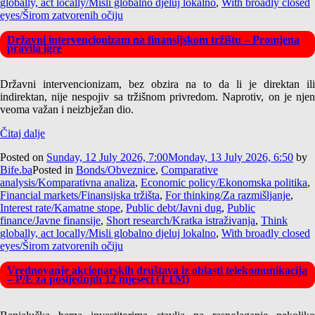
globally, act locally/Misli globalno djeluj lokalno
,
With broadly closed
eyes/Širom zatvorenih očiju
Državni intervencionizam na finansijskom tržištu – Promjena
pravila igre
Državni intervencionizam, bez obzira na to da li je direktan ili
indirektan, nije nespojiv sa tržišnom privredom. Naprotiv, on je njen
veoma važan i neizbježan dio.
Čitaj dalje
Posted on
Sunday, 12 July 2026, 7:00
Monday, 13 July 2026, 6:50
by
Bife.ba
Posted in
Bonds/Obveznice
,
Comparative
analysis/Komparativna analiza
,
Economic policy/Ekonomska politika
,
Financial markets/Finansijska tržišta
,
For thinking/Za razmišljanje
,
Interest rate/Kamatne stope
,
Public debt/Javni dug
,
Public
finance/Javne finansije
,
Short research/Kratka istraživanja
,
Think
globally, act locally/Misli globalno djeluj lokalno
,
With broadly closed
eyes/Širom zatvorenih očiju
Vrednovanje akcionarskih društava iz oblasti telekomunikacija
– P/E za posljednjih 12 mjeseci (TTM)