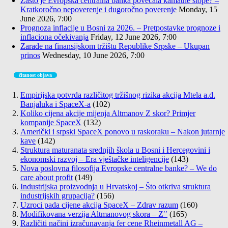
Zašto je Evropska centralna banka povećala kamatne stope? –
Kratkoročno nepoverenje i dugoročno poverenje
Monday, 15
June 2026, 7:00
Prognoza inflacije u Bosni za 2026. – Pretpostavke prognoze i
inflaciona očekivanja
Friday, 12 June 2026, 7:00
Zarade na finansijskom tržištu Republike Srpske – Ukupan
prinos
Wednesday, 10 June 2026, 7:00
čitanost objava
Empirijska potvrda različitog tržišnog rizika akcija Mtela a.d.
Banjaluka i SpaceX-a
(102)
Koliko cijena akcije mijenja Altmanov Z skor? Primjer
kompanije SpaceX
(132)
Američki i srpski SpaceX ponovo u raskoraku – Nakon jutarnje
kave
(142)
Struktura maturanata srednjih škola u Bosni i Hercegovini i
ekonomski razvoj – Era vještačke inteligencije
(143)
Nova poslovna filosofija Evropske centralne banke? – We do
care about profit
(149)
Industrijska proizvodnja u Hrvatskoj – Što otkriva struktura
industrijskih grupacija?
(156)
Uzroci pada cijene akcija SpaceX – Zdrav razum
(160)
Modifikovana verzija Altmanovog skora – Z′′
(165)
Različiti načini izračunavanja fer cene Rheinmetall AG –