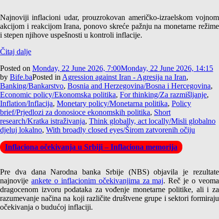
Najnoviji inflacioni udar, prouzrokovan američko-izraelskom vojnom
akcijom i reakcijom Irana, ponovo skreće pažnju na monetarne režime
i stepen njihove uspešnosti u kontroli inflacije.
Čitaj dalje
Posted on
Monday, 22 June 2026, 7:00
Monday, 22 June 2026, 14:15
by
Bife.ba
Posted in
Agression against Iran - Agresija na Iran
,
Banking/Bankarstvo
,
Bosnia and Herzegovina/Bosna i Hercegovina
,
Economic policy/Ekonomska politika
,
For thinking/Za razmišljanje
,
Inflation/Inflacija
,
Monetary policy/Monetarna politika
,
Policy
brief/Prjedlozi za donosioce ekonomskih politika
,
Short
research/Kratka istraživanja
,
Think globally, act locally/Misli globalno
djeluj lokalno
,
With broadly closed eyes/Širom zatvorenih očiju
Inflaciona očekivanja u Srbiji – Inflaciona memorija
Pre dva dana Narodna banka Srbije (NBS) objavila je rezultate
najnovije
ankete o inflacionim očekivanjima za maj
. Reč je o veom
dragocenom izvoru podataka za vođenje monetarne politike, ali i za
razumevanje načina na koji različite društvene grupe i sektori formiraju
očekivanja o budućoj inflaciji.