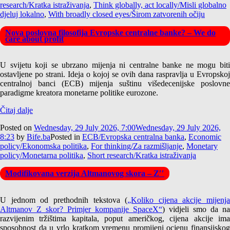
research/Kratka istraživanja
,
Think globally, act locally/Misli globalno
djeluj lokalno
,
With broadly closed eyes/Širom zatvorenih očiju
Nova poslovna filosofija Evropske centralne banke? – We do
care about profit
U svijetu koji se ubrzano mijenja ni centralne banke ne mogu biti
ostavljene po strani. Ideja o kojoj se ovih dana raspravlja u Evropskoj
centralnoj banci (ECB) mijenja suštinu višedecenijske poslovne
paradigme kreatora monetarne politike eurozone.
Čitaj dalje
Posted on
Wednesday, 29 July 2026, 7:00
Wednesday, 29 July 2026,
8:23
by
Bife.ba
Posted in
ECB/Evropska centralna banka
,
Economic
policy/Ekonomska politika
,
For thinking/Za razmišljanje
,
Monetary
policy/Monetarna politika
,
Short research/Kratka istraživanja
Modifikovana verzija Altmanovog skora – Z′′
U jednom od prethodnih tekstova (
„Koliko cijena akcije mijenja
Altmanov Z skor? Primjer kompanije SpaceX“
) vidjeli smo da na
razvijenim tržištima kapitala, poput američkog, cijena akcije ima
sposobnost da u vrlo kratkom vremenu promijeni ocjenu finansijskog