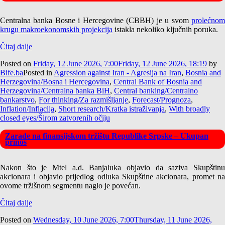
Centralna banka Bosne i Hercegovine (CBBH) je u svom
prolećnom
krugu makroekonomskih projekcija
istakla nekoliko ključnih poruka.
Čitaj dalje
Posted on
Friday, 12 June 2026, 7:00
Friday, 12 June 2026, 18:19
by
Bife.ba
Posted in
Agression against Iran - Agresija na Iran
,
Bosnia and
Herzegovina/Bosna i Hercegovina
,
Central Bank of Bosnia and
Herzegovina/Centralna banka BiH
,
Central banking/Centralno
bankarstvo
,
For thinking/Za razmišljanje
,
Forecast/Prognoza
,
Inflation/Inflacija
,
Short research/Kratka istraživanja
,
With broadly
closed eyes/Širom zatvorenih očiju
Zarade na finansijskom tržištu Republike Srpske – Ukupan
prinos
Nakon što je Mtel a.d. Banjaluka objavio da saziva Skupštinu
akcionara i objavio prijedlog odluka Skupštine akcionara, promet na
ovome tržišnom segmentu naglo je povećan.
Čitaj dalje
Posted on
Wednesday, 10 June 2026, 7:00
Thursday, 11 June 2026,