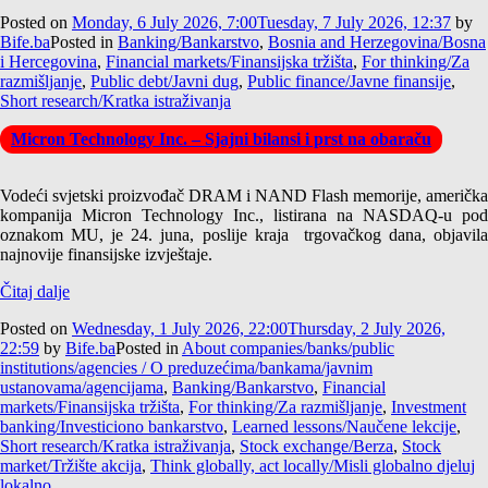
Posted on
Monday, 6 July 2026, 7:00
Tuesday, 7 July 2026, 12:37
by
Bife.ba
Posted in
Banking/Bankarstvo
,
Bosnia and Herzegovina/Bosna
i Hercegovina
,
Financial markets/Finansijska tržišta
,
For thinking/Za
razmišljanje
,
Public debt/Javni dug
,
Public finance/Javne finansije
,
Short research/Kratka istraživanja
Micron Technology Inc. – Sjajni bilansi i prst na obaraču
Vodeći svjetski proizvođač DRAM i NAND Flash memorije, američka
kompanija Micron Technology Inc., listirana na NASDAQ-u pod
oznakom MU, je 24. juna, poslije kraja trgovačkog dana, objavila
najnovije finansijske izvještaje.
Čitaj dalje
Posted on
Wednesday, 1 July 2026, 22:00
Thursday, 2 July 2026,
22:59
by
Bife.ba
Posted in
About companies/banks/public
institutions/agencies / O preduzećima/bankama/javnim
ustanovama/agencijama
,
Banking/Bankarstvo
,
Financial
markets/Finansijska tržišta
,
For thinking/Za razmišljanje
,
Investment
banking/Investiciono bankarstvo
,
Learned lessons/Naučene lekcije
,
Short research/Kratka istraživanja
,
Stock exchange/Berza
,
Stock
market/Tržište akcija
,
Think globally, act locally/Misli globalno djeluj
lokalno