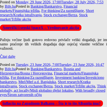
Posted on
Monday, 29 June 2026, 17:00
Tuesday, 28 July 2026, 7:53
by
Bife.ba
Posted in
Banking/Bankarstvo
,
Financial
markets/Finansijska tržišta
,
For thinking/Za razmišljanje
,
Short
research/Kratka istraživanja
,
Stock exchange/Berza
,
Stock
market/Tržište akcija
Američki i srpski SpaceX – Vrednovanje akcija
Pažnju većine ljudi gotovo redovno privlače veliki događaji, jer im
samo praćenje tih velikih događaja daje osjećaj vlastite veličine i
važnosti.
Čitaj dalje
Posted on
Tuesday, 23 June 2026, 7:00
Tuesday, 23 June 2026, 16:47
by
Bife.ba
Posted in
Banking/Bankarstvo
,
Bosnia and
Herzegovina/Bosna i Hercegovina
,
Financial markets/Finansijska
tržišta
,
For thinking/Za razmišljanje
,
Investment banking/Investiciono
bankarstvo
,
Mtel/Mtel a.d. Banjaluka
,
Short research/Kratka
istraživanja
,
Stock exchange/Berza
,
Stock market/Tržište akcija
,
Think
globally, act locally/Misli globalno djeluj lokalno
,
With broadly closed
eyes/Širom zatvorenih očiju
Inflacija na Zapadnom Balkanu – Šta je to što Albanija ima?