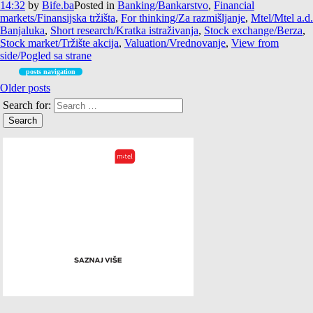
14:32
by
Bife.ba
Posted in
Banking/Bankarstvo
,
Financial
markets/Finansijska tržišta
,
For thinking/Za razmišljanje
,
Mtel/Mtel a.d.
Banjaluka
,
Short research/Kratka istraživanja
,
Stock exchange/Berza
,
Stock market/Tržište akcija
,
Valuation/Vrednovanje
,
View from
side/Pogled sa strane
posts navigation
Older posts
Search for: