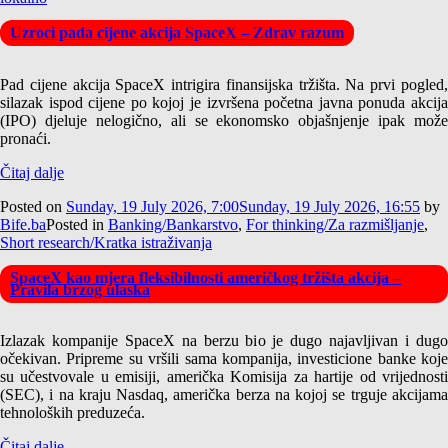
Uzroci pada cijene akcija SpaceX – Zdrav razum
Pad cijene akcija SpaceX intrigira finansijska tržišta. Na prvi pogled,
silazak ispod cijene po kojoj je izvršena početna javna ponuda akcija
(IPO) djeluje nelogično, ali se ekonomsko objašnjenje ipak može
pronaći.
Čitaj dalje
Posted on
Sunday, 19 July 2026, 7:00
Sunday, 19 July 2026, 16:55
by
Bife.ba
Posted in
Banking/Bankarstvo
,
For thinking/Za razmišljanje
,
Short research/Kratka istraživanja
SpaceX kao mjera fleksibilnosti američkog tržišta akcija –
Pravila brzog ulaska
Izlazak kompanije SpaceX na berzu bio je dugo najavljivan i dugo
očekivan. Pripreme su vršili sama kompanija, investicione banke koje
su učestvovale u emisiji, američka Komisija za hartije od vrijednosti
(SEC), i na kraju Nasdaq, američka berza na kojoj se trguje akcijama
tehnoloških preduzeća.
Čitaj dalje