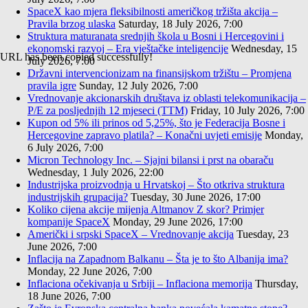
SpaceX kao mjera fleksibilnosti američkog tržišta akcija –
Pravila brzog ulaska
Saturday, 18 July 2026, 7:00
Struktura maturanata srednjih škola u Bosni i Hercegovini i
ekonomski razvoj – Era vještačke inteligencije
Wednesday, 15
URL has been copied successfully!
July 2026, 7:00
Državni intervencionizam na finansijskom tržištu – Promjena
pravila igre
Sunday, 12 July 2026, 7:00
Vrednovanje akcionarskih društava iz oblasti telekomunikacija –
P/E za posljednjih 12 mjeseci (TTM)
Friday, 10 July 2026, 7:00
Kupon od 5% ili prinos od 5,25%, što je Federacija Bosne i
Hercegovine zapravo platila? – Konačni uvjeti emisije
Monday,
6 July 2026, 7:00
Micron Technology Inc. – Sjajni bilansi i prst na obaraču
Wednesday, 1 July 2026, 22:00
Industrijska proizvodnja u Hrvatskoj – Što otkriva struktura
industrijskih grupacija?
Tuesday, 30 June 2026, 17:00
Koliko cijena akcije mijenja Altmanov Z skor? Primjer
kompanije SpaceX
Monday, 29 June 2026, 17:00
Američki i srpski SpaceX – Vrednovanje akcija
Tuesday, 23
June 2026, 7:00
Inflacija na Zapadnom Balkanu – Šta je to što Albanija ima?
Monday, 22 June 2026, 7:00
Inflaciona očekivanja u Srbiji – Inflaciona memorija
Thursday,
18 June 2026, 7:00