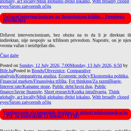
globally, act locally/Misli globalno djeluj lokalno
,
With broadly closed
eyes/Širom zatvorenih očiju
Državni intervencionizam na finansijskom tržištu – Promjena
pravila igre
Državni intervencionizam, bez obzira na to da li je direktan ili
indirektan, nije nespojiv sa tržišnom privredom. Naprotiv, on je njen
veoma važan i neizbježan dio.
Čitaj dalje
Posted on
Sunday, 12 July 2026, 7:00
Monday, 13 July 2026, 6:50
by
Bife.ba
Posted in
Bonds/Obveznice
,
Comparative
analysis/Komparativna analiza
,
Economic policy/Ekonomska politika
,
Financial markets/Finansijska tržišta
,
For thinking/Za razmišljanje
,
Interest rate/Kamatne stope
,
Public debt/Javni dug
,
Public
finance/Javne finansije
,
Short research/Kratka istraživanja
,
Think
globally, act locally/Misli globalno djeluj lokalno
,
With broadly closed
eyes/Širom zatvorenih očiju
Vrednovanje akcionarskih društava iz oblasti telekomunikacija
– P/E za posljednjih 12 mjeseci (TTM)