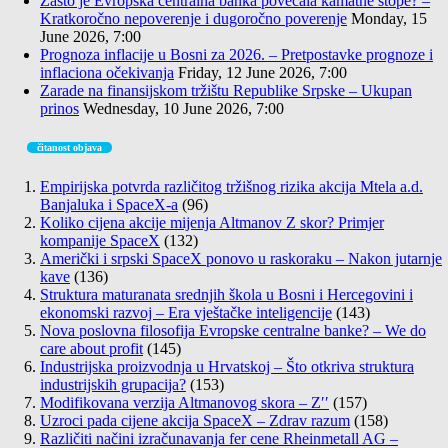
Zašto je Evropska centralna banka povećala kamatne stope? –
Kratkoročno nepoverenje i dugoročno poverenje
Monday, 15
June 2026, 7:00
Prognoza inflacije u Bosni za 2026. – Pretpostavke prognoze i
inflaciona očekivanja
Friday, 12 June 2026, 7:00
Zarade na finansijskom tržištu Republike Srpske – Ukupan
prinos
Wednesday, 10 June 2026, 7:00
čitanost objava
Empirijska potvrda različitog tržišnog rizika akcija Mtela a.d.
Banjaluka i SpaceX-a
(96)
Koliko cijena akcije mijenja Altmanov Z skor? Primjer
kompanije SpaceX
(132)
Američki i srpski SpaceX ponovo u raskoraku – Nakon jutarnje
kave
(136)
Struktura maturanata srednjih škola u Bosni i Hercegovini i
ekonomski razvoj – Era vještačke inteligencije
(143)
Nova poslovna filosofija Evropske centralne banke? – We do
care about profit
(145)
Industrijska proizvodnja u Hrvatskoj – Što otkriva struktura
industrijskih grupacija?
(153)
Modifikovana verzija Altmanovog skora – Z′′
(157)
Uzroci pada cijene akcija SpaceX – Zdrav razum
(158)
Različiti načini izračunavanja fer cene Rheinmetall AG –