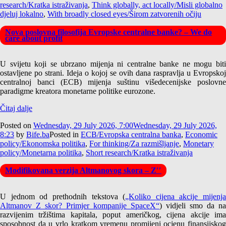
research/Kratka istraživanja
,
Think globally, act locally/Misli globalno
djeluj lokalno
,
With broadly closed eyes/Širom zatvorenih očiju
Nova poslovna filosofija Evropske centralne banke? – We do
care about profit
U svijetu koji se ubrzano mijenja ni centralne banke ne mogu biti
ostavljene po strani. Ideja o kojoj se ovih dana raspravlja u Evropskoj
centralnoj banci (ECB) mijenja suštinu višedecenijske poslovne
paradigme kreatora monetarne politike eurozone.
Čitaj dalje
Posted on
Wednesday, 29 July 2026, 7:00
Wednesday, 29 July 2026,
8:23
by
Bife.ba
Posted in
ECB/Evropska centralna banka
,
Economic
policy/Ekonomska politika
,
For thinking/Za razmišljanje
,
Monetary
policy/Monetarna politika
,
Short research/Kratka istraživanja
Modifikovana verzija Altmanovog skora – Z′′
U jednom od prethodnih tekstova (
„Koliko cijena akcije mijenja
Altmanov Z skor? Primjer kompanije SpaceX“
) vidjeli smo da na
razvijenim tržištima kapitala, poput američkog, cijena akcije ima
sposobnost da u vrlo kratkom vremenu promijeni ocjenu finansijskog