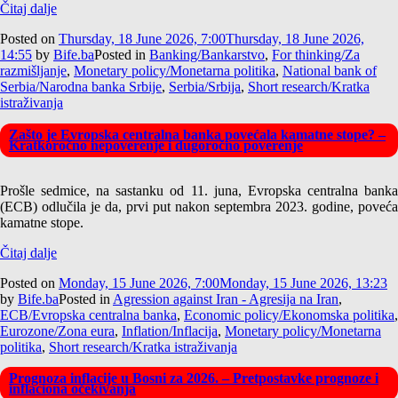
Čitaj dalje
Posted on
Thursday, 18 June 2026, 7:00
Thursday, 18 June 2026,
14:55
by
Bife.ba
Posted in
Banking/Bankarstvo
,
For thinking/Za
razmišljanje
,
Monetary policy/Monetarna politika
,
National bank of
Serbia/Narodna banka Srbije
,
Serbia/Srbija
,
Short research/Kratka
istraživanja
Zašto je Evropska centralna banka povećala kamatne stope? –
Kratkoročno nepoverenje i dugoročno poverenje
Prošle sedmice, na sastanku od 11. juna, Evropska centralna banka
(ECB) odlučila je da, prvi put nakon septembra 2023. godine, poveća
kamatne stope.
Čitaj dalje
Posted on
Monday, 15 June 2026, 7:00
Monday, 15 June 2026, 13:23
by
Bife.ba
Posted in
Agression against Iran - Agresija na Iran
,
ECB/Evropska centralna banka
,
Economic policy/Ekonomska politika
,
Eurozone/Zona eura
,
Inflation/Inflacija
,
Monetary policy/Monetarna
politika
,
Short research/Kratka istraživanja
Prognoza inflacije u Bosni za 2026. – Pretpostavke prognoze i
inflaciona očekivanja