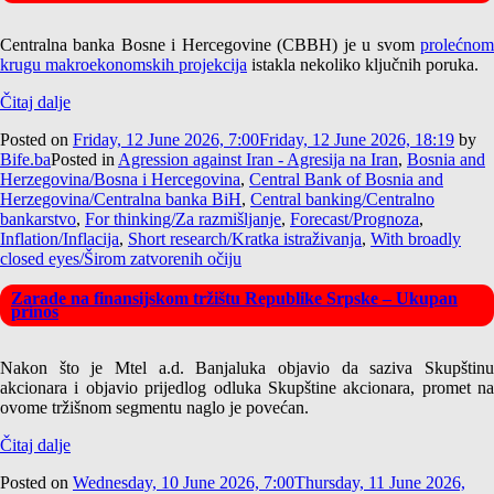
Centralna banka Bosne i Hercegovine (CBBH) je u svom
prolećnom
krugu makroekonomskih projekcija
istakla nekoliko ključnih poruka.
Čitaj dalje
Posted on
Friday, 12 June 2026, 7:00
Friday, 12 June 2026, 18:19
by
Bife.ba
Posted in
Agression against Iran - Agresija na Iran
,
Bosnia and
Herzegovina/Bosna i Hercegovina
,
Central Bank of Bosnia and
Herzegovina/Centralna banka BiH
,
Central banking/Centralno
bankarstvo
,
For thinking/Za razmišljanje
,
Forecast/Prognoza
,
Inflation/Inflacija
,
Short research/Kratka istraživanja
,
With broadly
closed eyes/Širom zatvorenih očiju
Zarade na finansijskom tržištu Republike Srpske – Ukupan
prinos
Nakon što je Mtel a.d. Banjaluka objavio da saziva Skupštinu
akcionara i objavio prijedlog odluka Skupštine akcionara, promet na
ovome tržišnom segmentu naglo je povećan.
Čitaj dalje
Posted on
Wednesday, 10 June 2026, 7:00
Thursday, 11 June 2026,