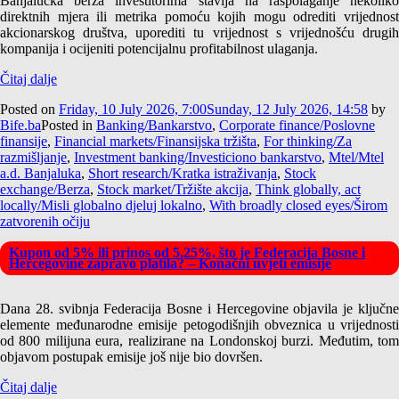
Banjalučka berza investitorima stavlja na raspolaganje nekoliko
direktnih mjera ili metrika pomoću kojih mogu odrediti vrijednost
akcionarskog društva, uporediti tu vrijednost s vrijednošću drugih
kompanija i ocijeniti potencijalnu profitabilnost ulaganja.
Čitaj dalje
Posted on
Friday, 10 July 2026, 7:00
Sunday, 12 July 2026, 14:58
by
Bife.ba
Posted in
Banking/Bankarstvo
,
Corporate finance/Poslovne
finansije
,
Financial markets/Finansijska tržišta
,
For thinking/Za
razmišljanje
,
Investment banking/Investiciono bankarstvo
,
Mtel/Mtel
a.d. Banjaluka
,
Short research/Kratka istraživanja
,
Stock
exchange/Berza
,
Stock market/Tržište akcija
,
Think globally, act
locally/Misli globalno djeluj lokalno
,
With broadly closed eyes/Širom
zatvorenih očiju
Kupon od 5% ili prinos od 5,25%, što je Federacija Bosne i
Hercegovine zapravo platila? – Konačni uvjeti emisije
Dana 28. svibnja Federacija Bosne i Hercegovine objavila je ključne
elemente međunarodne emisije petogodišnjih obveznica u vrijednosti
od 800 milijuna eura, realizirane na Londonskoj burzi. Međutim, tom
objavom postupak emisije još nije bio dovršen.
Čitaj dalje