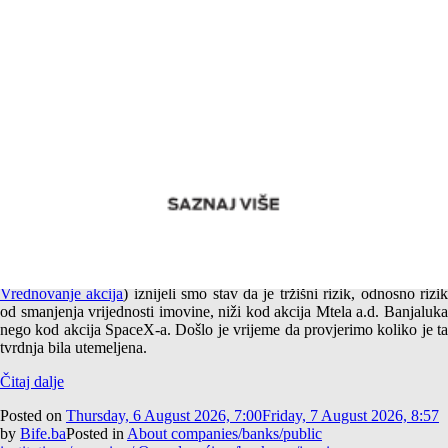
Empirijska potvrda različitog tržišnog rizika akcija Mtela a.d.
Banjaluka i SpaceX-a
U jednom od prethodnih tekstova (
Američki i srpski SpaceX –
Vrednovanje akcija
) iznijeli smo stav da je tržišni rizik, odnosno rizi
od smanjenja vrijednosti imovine, niži kod akcija Mtela a.d. Banjaluka
nego kod akcija SpaceX-a. Došlo je vrijeme da provjerimo koliko je ta
tvrdnja bila utemeljena.
Čitaj dalje
Posted on
Thursday, 6 August 2026, 7:00
Friday, 7 August 2026, 8:57
by
Bife.ba
Posted in
About companies/banks/public