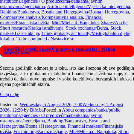
institutions/agencies / O preduzećima/bankama/javnim
ustanovama/agencijama
,
Artificial intelligence/Vještačka inteligencija
,
Banking/Bankarstvo
,
Bosnia and Herzegovina/Bosna i Hercegovina
,
Comparative analysis/Komparativna analiza
,
Financial
markets/Finansijska tržišta
,
Mtel/Mtel a.d. Banjaluka
,
Shares/Akcije
,
Short research/Kratka istraživanja
,
Stock exchange/Berza
,
Stock
market/Tržište akcija
,
Think globally, act locally/Misli globalno djeluj
lokalno
,
To be continued / Nastaviće se
Američki i srpski SpaceX ponovo u raskoraku – Nakon
jutarnje kave
Sezona godišnjih odmora je u toku, isto kao i sezona objave godišnjih
izvještaja, a to globalnim i lokalnim finansijskim tržištima daje, ili bi
trebalo da daje, nove impulse i visoku kolebljivost berzanskih indeksa i
cijena pojedinačnih aktiva.
Čitaj dalje
Posted on
Wednesday, 5 August 2026, 7:00
Wednesday, 5 August
2026, 12:20
by
Bife.ba
Posted in
About companies/banks/public
institutions/agencies / O preduzećima/bankama/javnim
ustanovama/agencijama
,
Banking/Bankarstvo
,
Bosnia and
Herzegovina/Bosna i Hercegovina
,
Financial markets/Finansijska
tržišta
,
For thinking/Za razmišljanje
,
Mtel/Mtel a.d. Banjaluka
,
Short