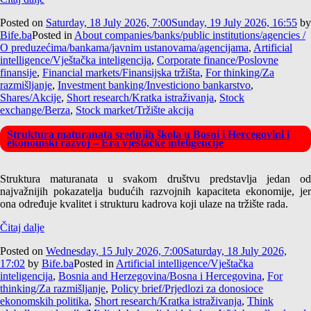
Posted on
Saturday, 18 July 2026, 7:00
Sunday, 19 July 2026, 16:55
by
Bife.ba
Posted in
About companies/banks/public institutions/agencies /
O preduzećima/bankama/javnim ustanovama/agencijama
,
Artificial
intelligence/Vještačka inteligencija
,
Corporate finance/Poslovne
finansije
,
Financial markets/Finansijska tržišta
,
For thinking/Za
razmišljanje
,
Investment banking/Investiciono bankarstvo
,
Shares/Akcije
,
Short research/Kratka istraživanja
,
Stock
exchange/Berza
,
Stock market/Tržište akcija
Struktura maturanata srednjih škola u Bosni i Hercegovini i
ekonomski razvoj – Era vještačke inteligencije
Struktura maturanata u svakom društvu predstavlja jedan od
najvažnijih pokazatelja budućih razvojnih kapaciteta ekonomije, jer
ona određuje kvalitet i strukturu kadrova koji ulaze na tržište rada.
Čitaj dalje
Posted on
Wednesday, 15 July 2026, 7:00
Saturday, 18 July 2026,
17:02
by
Bife.ba
Posted in
Artificial intelligence/Vještačka
inteligencija
,
Bosnia and Herzegovina/Bosna i Hercegovina
,
For
thinking/Za razmišljanje
,
Policy brief/Prjedlozi za donosioce
ekonomskih politika
,
Short research/Kratka istraživanja
,
Think