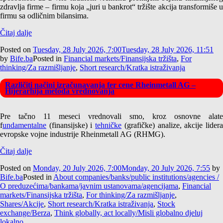
zdravlja firme – firmu koja „juri u bankrot“ tržište akcija transformiše u
firmu sa odličnim bilansima.
Čitaj dalje
Posted on
Tuesday, 28 July 2026, 7:00
Tuesday, 28 July 2026, 11:51
by
Bife.ba
Posted in
Financial markets/Finansijska tržišta
,
For
thinking/Za razmišljanje
,
Short research/Kratka istraživanja
Različiti načini izračunavanja fer cene Rheinmetall AG –
Hijerarhija metoda vrednovanja
Pre tačno 11 meseci vrednovali smo, kroz osnovne alate
f
undamentalne
(finansijske) i
tehničke
(grafičke) analize, akcije lider
evropske vojne industrije Rheinmetall AG (RHMG).
Čitaj dalje
Posted on
Monday, 20 July 2026, 7:00
Monday, 20 July 2026, 7:55
by
Bife.ba
Posted in
About companies/banks/public institutions/agencies /
O preduzećima/bankama/javnim ustanovama/agencijama
,
Financial
markets/Finansijska tržišta
,
For thinking/Za razmišljanje
,
Shares/Akcije
,
Short research/Kratka istraživanja
,
Stock
exchange/Berza
,
Think globally, act locally/Misli globalno djeluj
lokalno