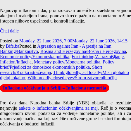
Najnoviji inflacioni udar, prouzrokovan američko-izraelskom vojnom
akcijom i reakcijom Irana, ponovo skreće pažnju na monetarne režime
i stepen njihove uspešnosti u kontroli inflacije.
Čitaj dalje
Posted on
Monday, 22 June 2026, 7:00
Monday, 22 June 2026, 14:15
by
Bife.ba
Posted in
Agression against Iran - Agresija na Iran
,
Banking/Bankarstvo
,
Bosnia and Herzegovina/Bosna i Hercegovina
,
Economic policy/Ekonomska politika
,
For thinking/Za razmišljanje
,
Inflation/Inflacija
,
Monetary policy/Monetarna politika
,
Policy
brief/Prjedlozi za donosioce ekonomskih politika
,
Short
research/Kratka istraživanja
,
Think globally, act locally/Misli globalno
djeluj lokalno
,
With broadly closed eyes/Širom zatvorenih očiju
Inflaciona očekivanja u Srbiji – Inflaciona memorija
Pre dva dana Narodna banka Srbije (NBS) objavila je rezultate
najnovije
ankete o inflacionim očekivanjima za maj
. Reč je o veom
dragocenom izvoru podataka za vođenje monetarne politike, ali i za
razumevanje načina na koji različite društvene grupe i sektori formiraju
očekivanja o budućoj inflaciji.