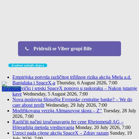
Pridruži se Viber grupi Bife
dvadeset zadnjih objava
Empirijska potvrda različitog tržišnog rizika akcija Mtela a.d.
Banjaluka i SpaceX-a
Thursday, 6 August 2026, 7:00
Američki i srpski SpaceX ponovo u raskoraku – Nakon jutarnje
kave
Wednesday, 5 August 2026, 7:00
Nova poslovna filosofija Evropske centralne banke? – We do
care about profit
Wednesday, 29 July 2026, 7:00
Modifikovana verzija Altmanovog skora – Z′′
Tuesday, 28 July
2026, 7:00
Različiti načini izračunavanja fer cene Rheinmetall AG –
Hijerarhija metoda vrednovanja
Monday, 20 July 2026, 7:00
Uzroci pada cijene akcija SpaceX – Zdrav razum
Sunday, 19
July 2026, 7:00