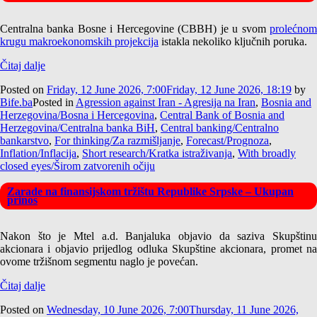
Centralna banka Bosne i Hercegovine (CBBH) je u svom
prolećnom
krugu makroekonomskih projekcija
istakla nekoliko ključnih poruka.
Čitaj dalje
Posted on
Friday, 12 June 2026, 7:00
Friday, 12 June 2026, 18:19
by
Bife.ba
Posted in
Agression against Iran - Agresija na Iran
,
Bosnia and
Herzegovina/Bosna i Hercegovina
,
Central Bank of Bosnia and
Herzegovina/Centralna banka BiH
,
Central banking/Centralno
bankarstvo
,
For thinking/Za razmišljanje
,
Forecast/Prognoza
,
Inflation/Inflacija
,
Short research/Kratka istraživanja
,
With broadly
closed eyes/Širom zatvorenih očiju
Zarade na finansijskom tržištu Republike Srpske – Ukupan
prinos
Nakon što je Mtel a.d. Banjaluka objavio da saziva Skupštinu
akcionara i objavio prijedlog odluka Skupštine akcionara, promet na
ovome tržišnom segmentu naglo je povećan.
Čitaj dalje
Posted on
Wednesday, 10 June 2026, 7:00
Thursday, 11 June 2026,