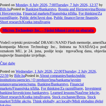
Posted on
Monday, 6 July 2026, 7:00
Tuesday, 7 July 2026, 12:37
by
Bife.ba
Posted in
Banking/Bankarstvo
,
Bosnia and Herzegovina/Bosna
i Hercegovina
,
Financial markets/Finansijska tržišta
,
For thinking/Za
razmišljanje
,
Public debt/Javni dug
,
Public finance/Javne finansije
,
Short research/Kratka istraživanja
Micron Technology Inc. – Sjajni bilansi i prst na obaraču
Vodeći svjetski proizvođač DRAM i NAND Flash memorije, američka
kompanija Micron Technology Inc., listirana na NASDAQ-u pod
oznakom MU, je 24. juna, poslije kraja trgovačkog dana, objavila
najnovije finansijske izvještaje.
Čitaj dalje
Posted on
Wednesday, 1 July 2026, 22:00
Thursday, 2 July 2026,
22:59
by
Bife.ba
Posted in
About companies/banks/public
institutions/agencies / O preduzećima/bankama/javnim
ustanovama/agencijama
,
Banking/Bankarstvo
,
Financial
markets/Finansijska tržišta
,
For thinking/Za razmišljanje
,
Investment
banking/Investiciono bankarstvo
,
Learned lessons/Naučene lekcije
,
Short research/Kratka istraživanja
,
Stock exchange/Berza
,
Stock
market/Tržište akcija
,
Think globally, act locally/Misli globalno djeluj
lokalno