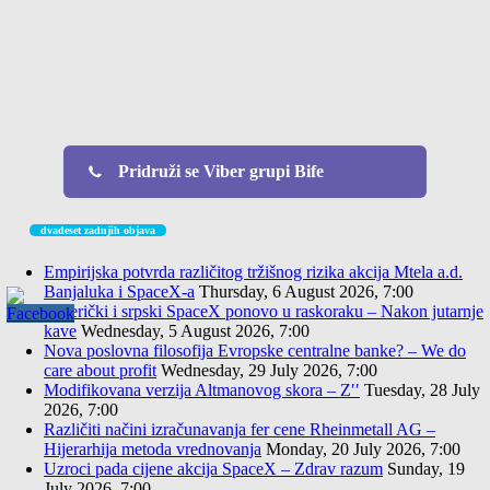
Pridruži se Viber grupi Bife
dvadeset zadnjih objava
Empirijska potvrda različitog tržišnog rizika akcija Mtela a.d.
Banjaluka i SpaceX-a
Thursday, 6 August 2026, 7:00
Američki i srpski SpaceX ponovo u raskoraku – Nakon jutarnje
kave
Wednesday, 5 August 2026, 7:00
Nova poslovna filosofija Evropske centralne banke? – We do
care about profit
Wednesday, 29 July 2026, 7:00
Modifikovana verzija Altmanovog skora – Z′′
Tuesday, 28 July
2026, 7:00
Različiti načini izračunavanja fer cene Rheinmetall AG –
Hijerarhija metoda vrednovanja
Monday, 20 July 2026, 7:00
Uzroci pada cijene akcija SpaceX – Zdrav razum
Sunday, 19
July 2026, 7:00