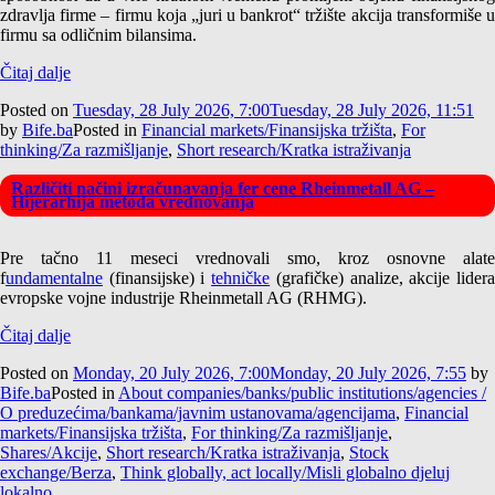
zdravlja firme – firmu koja „juri u bankrot“ tržište akcija transformiše u
firmu sa odličnim bilansima.
Čitaj dalje
Posted on
Tuesday, 28 July 2026, 7:00
Tuesday, 28 July 2026, 11:51
by
Bife.ba
Posted in
Financial markets/Finansijska tržišta
,
For
thinking/Za razmišljanje
,
Short research/Kratka istraživanja
Različiti načini izračunavanja fer cene Rheinmetall AG –
Hijerarhija metoda vrednovanja
Pre tačno 11 meseci vrednovali smo, kroz osnovne alate
f
undamentalne
(finansijske) i
tehničke
(grafičke) analize, akcije lider
evropske vojne industrije Rheinmetall AG (RHMG).
Čitaj dalje
Posted on
Monday, 20 July 2026, 7:00
Monday, 20 July 2026, 7:55
by
Bife.ba
Posted in
About companies/banks/public institutions/agencies /
O preduzećima/bankama/javnim ustanovama/agencijama
,
Financial
markets/Finansijska tržišta
,
For thinking/Za razmišljanje
,
Shares/Akcije
,
Short research/Kratka istraživanja
,
Stock
exchange/Berza
,
Think globally, act locally/Misli globalno djeluj
lokalno