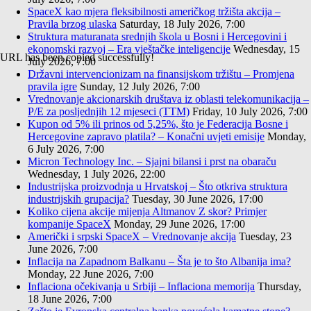
SpaceX kao mjera fleksibilnosti američkog tržišta akcija –
Pravila brzog ulaska
Saturday, 18 July 2026, 7:00
Struktura maturanata srednjih škola u Bosni i Hercegovini i
ekonomski razvoj – Era vještačke inteligencije
Wednesday, 15
URL has been copied successfully!
July 2026, 7:00
Državni intervencionizam na finansijskom tržištu – Promjena
pravila igre
Sunday, 12 July 2026, 7:00
Vrednovanje akcionarskih društava iz oblasti telekomunikacija –
P/E za posljednjih 12 mjeseci (TTM)
Friday, 10 July 2026, 7:00
Kupon od 5% ili prinos od 5,25%, što je Federacija Bosne i
Hercegovine zapravo platila? – Konačni uvjeti emisije
Monday,
6 July 2026, 7:00
Micron Technology Inc. – Sjajni bilansi i prst na obaraču
Wednesday, 1 July 2026, 22:00
Industrijska proizvodnja u Hrvatskoj – Što otkriva struktura
industrijskih grupacija?
Tuesday, 30 June 2026, 17:00
Koliko cijena akcije mijenja Altmanov Z skor? Primjer
kompanije SpaceX
Monday, 29 June 2026, 17:00
Američki i srpski SpaceX – Vrednovanje akcija
Tuesday, 23
June 2026, 7:00
Inflacija na Zapadnom Balkanu – Šta je to što Albanija ima?
Monday, 22 June 2026, 7:00
Inflaciona očekivanja u Srbiji – Inflaciona memorija
Thursday,
18 June 2026, 7:00