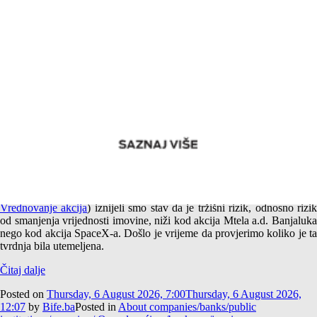
Empirijska potvrda različitog tržišnog rizika akcija Mtela a.d.
Banjaluka i SpaceX-a
U jednom od prethodnih tekstova (
Američki i srpski SpaceX –
Vrednovanje akcija
) iznijeli smo stav da je tržišni rizik, odnosno rizi
od smanjenja vrijednosti imovine, niži kod akcija Mtela a.d. Banjaluka
nego kod akcija SpaceX-a. Došlo je vrijeme da provjerimo koliko je ta
tvrdnja bila utemeljena.
Čitaj dalje
Posted on
Thursday, 6 August 2026, 7:00
Thursday, 6 August 2026,
12:07
by
Bife.ba
Posted in
About companies/banks/public