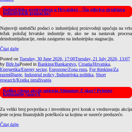
Industrijska proizvodnja u Hrvatskoj – Što otkriva struktura
industrijskih grupacija?
Najnoviji statistički podaci o industrijskoj proizvodnji upućuju na vrlo
težak položaj hrvatske industrije te, ako ne na nastavak procesa
deindustrijalizacije, onda zasigurno na industrijsku stagnaciju.
Čitaj dalje
Posted on
Tuesday, 30 June 2026, 17:00
Tuesday, 21 July 2026, 13:07
by
Bife.ba
Posted in
Banking/Bankarstvo
,
Croatia/Hrvatska
,
Energetika/Energy sector
,
Eurozone/Zona eura
,
For thinking/Za
razmišljanje
,
Industrial policy /Industrijska politika
,
Short
research/Kratka istraživanja
Koliko cijena akcije mijenja Altmanov Z skor? Primjer
kompanije SpaceX
Za veliki broj povjerilaca i investitora prvi korak u vrednovanju akcija
jeste ocjena finansijskih poteškoća sa kojima se susreće preduzeće.
Čitaj dalje