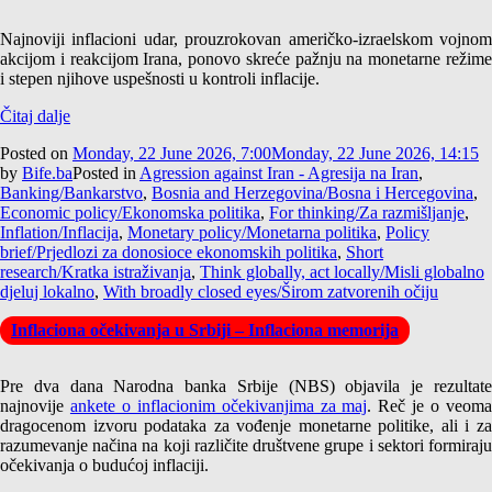
Najnoviji inflacioni udar, prouzrokovan američko-izraelskom vojnom
akcijom i reakcijom Irana, ponovo skreće pažnju na monetarne režime
i stepen njihove uspešnosti u kontroli inflacije.
Čitaj dalje
Posted on
Monday, 22 June 2026, 7:00
Monday, 22 June 2026, 14:15
by
Bife.ba
Posted in
Agression against Iran - Agresija na Iran
,
Banking/Bankarstvo
,
Bosnia and Herzegovina/Bosna i Hercegovina
,
Economic policy/Ekonomska politika
,
For thinking/Za razmišljanje
,
Inflation/Inflacija
,
Monetary policy/Monetarna politika
,
Policy
brief/Prjedlozi za donosioce ekonomskih politika
,
Short
research/Kratka istraživanja
,
Think globally, act locally/Misli globalno
djeluj lokalno
,
With broadly closed eyes/Širom zatvorenih očiju
Inflaciona očekivanja u Srbiji – Inflaciona memorija
Pre dva dana Narodna banka Srbije (NBS) objavila je rezultate
najnovije
ankete o inflacionim očekivanjima za maj
. Reč je o veom
dragocenom izvoru podataka za vođenje monetarne politike, ali i za
razumevanje načina na koji različite društvene grupe i sektori formiraju
očekivanja o budućoj inflaciji.