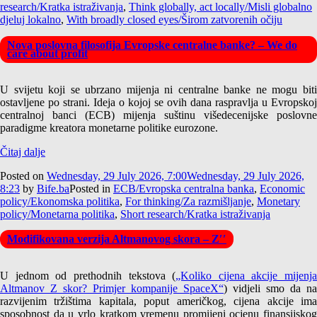
research/Kratka istraživanja
,
Think globally, act locally/Misli globalno
djeluj lokalno
,
With broadly closed eyes/Širom zatvorenih očiju
Nova poslovna filosofija Evropske centralne banke? – We do
care about profit
U svijetu koji se ubrzano mijenja ni centralne banke ne mogu biti
ostavljene po strani. Ideja o kojoj se ovih dana raspravlja u Evropskoj
centralnoj banci (ECB) mijenja suštinu višedecenijske poslovne
paradigme kreatora monetarne politike eurozone.
Čitaj dalje
Posted on
Wednesday, 29 July 2026, 7:00
Wednesday, 29 July 2026,
8:23
by
Bife.ba
Posted in
ECB/Evropska centralna banka
,
Economic
policy/Ekonomska politika
,
For thinking/Za razmišljanje
,
Monetary
policy/Monetarna politika
,
Short research/Kratka istraživanja
Modifikovana verzija Altmanovog skora – Z′′
U jednom od prethodnih tekstova (
„Koliko cijena akcije mijenja
Altmanov Z skor? Primjer kompanije SpaceX“
) vidjeli smo da na
razvijenim tržištima kapitala, poput američkog, cijena akcije ima
sposobnost da u vrlo kratkom vremenu promijeni ocjenu finansijskog