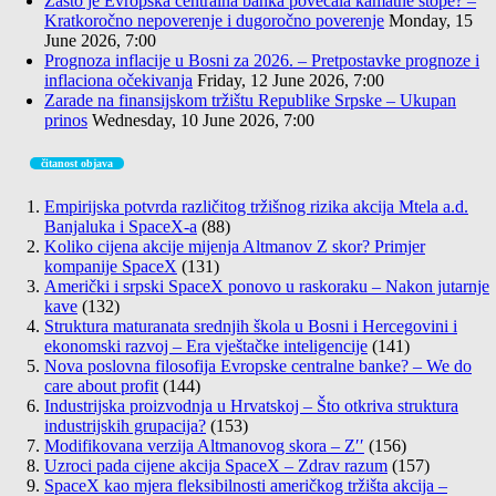
Zašto je Evropska centralna banka povećala kamatne stope? –
Kratkoročno nepoverenje i dugoročno poverenje
Monday, 15
June 2026, 7:00
Prognoza inflacije u Bosni za 2026. – Pretpostavke prognoze i
inflaciona očekivanja
Friday, 12 June 2026, 7:00
Zarade na finansijskom tržištu Republike Srpske – Ukupan
prinos
Wednesday, 10 June 2026, 7:00
čitanost objava
Empirijska potvrda različitog tržišnog rizika akcija Mtela a.d.
Banjaluka i SpaceX-a
(88)
Koliko cijena akcije mijenja Altmanov Z skor? Primjer
kompanije SpaceX
(131)
Američki i srpski SpaceX ponovo u raskoraku – Nakon jutarnje
kave
(132)
Struktura maturanata srednjih škola u Bosni i Hercegovini i
ekonomski razvoj – Era vještačke inteligencije
(141)
Nova poslovna filosofija Evropske centralne banke? – We do
care about profit
(144)
Industrijska proizvodnja u Hrvatskoj – Što otkriva struktura
industrijskih grupacija?
(153)
Modifikovana verzija Altmanovog skora – Z′′
(156)
Uzroci pada cijene akcija SpaceX – Zdrav razum
(157)
SpaceX kao mjera fleksibilnosti američkog tržišta akcija –