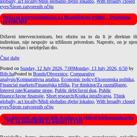
globally, act locally/Misli globalno djeluj lokalno
,
With broadly closed
eyes/Širom zatvorenih očiju
Državni intervencionizam na finansijskom tržištu – Promjena
pravila igre
Državni intervencionizam, bez obzira na to da li je direktan ili
indirektan, nije nespojiv sa tržišnom privredom. Naprotiv, on je njen
veoma važan i neizbježan dio.
Čitaj dalje
Posted on
Sunday, 12 July 2026, 7:00
Monday, 13 July 2026, 6:50
by
Bife.ba
Posted in
Bonds/Obveznice
,
Comparative
analysis/Komparativna analiza
,
Economic policy/Ekonomska politika
,
Financial markets/Finansijska tržišta
,
For thinking/Za razmišljanje
,
Interest rate/Kamatne stope
,
Public debt/Javni dug
,
Public
finance/Javne finansije
,
Short research/Kratka istraživanja
,
Think
globally, act locally/Misli globalno djeluj lokalno
,
With broadly closed
eyes/Širom zatvorenih očiju
Vrednovanje akcionarskih društava iz oblasti telekomunikacija
– P/E za posljednjih 12 mjeseci (TTM)