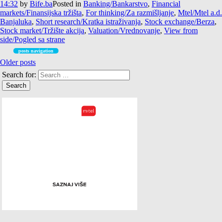
14:32
by
Bife.ba
Posted in
Banking/Bankarstvo
,
Financial
markets/Finansijska tržišta
,
For thinking/Za razmišljanje
,
Mtel/Mtel a.d.
Banjaluka
,
Short research/Kratka istraživanja
,
Stock exchange/Berza
,
Stock market/Tržište akcija
,
Valuation/Vrednovanje
,
View from
side/Pogled sa strane
posts navigation
Older posts
Search for: