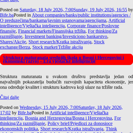
Posted on
Saturday, 18 July 2026, 7:00
Sunday, 19 July 2026, 16:55
by
Bife.ba
Posted in
About companies/banks/public institutions/agencies /
O preduzećima/bankama/javnim ustanovama/agencijama
,
Artificial
intelligence/Vještačka inteligencija
,
Corporate finance/Poslovne
finansije
,
Financial markets/Finansijska tržišta
,
For thinking/Za
razmišljanje
,
Investment banking/Investiciono bankarstvo
,
Shares/Akcije
,
Short research/Kratka istraživanja
,
Stock
exchange/Berza
,
Stock market/Tržište akcija
Struktura maturanata srednjih škola u Bosni i Hercegovini i
ekonomski razvoj – Era vještačke inteligencije
Struktura maturanata u svakom društvu predstavlja jedan od
najvažnijih pokazatelja budućih razvojnih kapaciteta ekonomije, jer
ona određuje kvalitet i strukturu kadrova koji ulaze na tržište rada.
Čitaj dalje
Posted on
Wednesday, 15 July 2026, 7:00
Saturday, 18 July 2026,
17:02
by
Bife.ba
Posted in
Artificial intelligence/Vještačka
inteligencija
,
Bosnia and Herzegovina/Bosna i Hercegovina
,
For
thinking/Za razmišljanje
,
Policy brief/Prjedlozi za donosioce
ekonomskih politika
,
Short research/Kratka istraživanja
,
Think