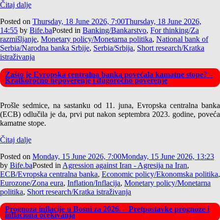
Čitaj dalje
Posted on
Thursday, 18 June 2026, 7:00
Thursday, 18 June 2026,
14:55
by
Bife.ba
Posted in
Banking/Bankarstvo
,
For thinking/Za
razmišljanje
,
Monetary policy/Monetarna politika
,
National bank of
Serbia/Narodna banka Srbije
,
Serbia/Srbija
,
Short research/Kratka
istraživanja
Zašto je Evropska centralna banka povećala kamatne stope? –
Kratkoročno nepoverenje i dugoročno poverenje
Prošle sedmice, na sastanku od 11. juna, Evropska centralna banka
(ECB) odlučila je da, prvi put nakon septembra 2023. godine, poveća
kamatne stope.
Čitaj dalje
Posted on
Monday, 15 June 2026, 7:00
Monday, 15 June 2026, 13:23
by
Bife.ba
Posted in
Agression against Iran - Agresija na Iran
,
ECB/Evropska centralna banka
,
Economic policy/Ekonomska politika
,
Eurozone/Zona eura
,
Inflation/Inflacija
,
Monetary policy/Monetarna
politika
,
Short research/Kratka istraživanja
Prognoza inflacije u Bosni za 2026. – Pretpostavke prognoze i
inflaciona očekivanja