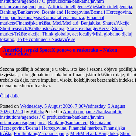
institutions/agencies / O preduzećima/bankama/javnim
ustanovama/agencijama
,
Artificial intelligence/Vještačka inteligencija
,
Banking/Bankarstvo
,
Bosnia and Herzegovina/Bosna i Hercegovina
,
Comparative analysis/Komparativna analiza
,
Financial
markets/Finansijska tržišta
,
Mtel/Mtel a.d. Banjaluka
,
Shares/Akcije
,
Short research/Kratka istraživanja
,
Stock exchange/Berza
,
Stock
market/Tržište akcija
,
Think globally, act locally/Misli globalno djeluj
lokalno
,
To be continued / Nastaviće se
Američki i srpski SpaceX ponovo u raskoraku – Nakon
jutarnje kave
Sezona godišnjih odmora je u toku, isto kao i sezona objave godišnjih
izvještaja, a to globalnim i lokalnim finansijskim tržištima daje, ili bi
trebalo da daje, nove impulse i visoku kolebljivost berzanskih indeksa i
cijena pojedinačnih aktiva.
Čitaj dalje
Posted on
Wednesday, 5 August 2026, 7:00
Wednesday, 5 August
2026, 12:20
by
Bife.ba
Posted in
About companies/banks/public
institutions/agencies / O preduzećima/bankama/javnim
ustanovama/agencijama
,
Banking/Bankarstvo
,
Bosnia and
Herzegovina/Bosna i Hercegovina
,
Financial markets/Finansijska
tržišta
,
For thinking/Za razmišljanje
,
Mtel/Mtel a.d. Banjaluka
,
Short