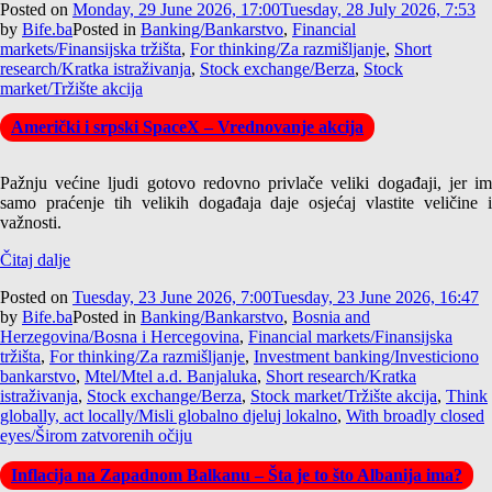
Posted on
Monday, 29 June 2026, 17:00
Tuesday, 28 July 2026, 7:53
by
Bife.ba
Posted in
Banking/Bankarstvo
,
Financial
markets/Finansijska tržišta
,
For thinking/Za razmišljanje
,
Short
research/Kratka istraživanja
,
Stock exchange/Berza
,
Stock
market/Tržište akcija
Američki i srpski SpaceX – Vrednovanje akcija
Pažnju većine ljudi gotovo redovno privlače veliki događaji, jer im
samo praćenje tih velikih događaja daje osjećaj vlastite veličine i
važnosti.
Čitaj dalje
Posted on
Tuesday, 23 June 2026, 7:00
Tuesday, 23 June 2026, 16:47
by
Bife.ba
Posted in
Banking/Bankarstvo
,
Bosnia and
Herzegovina/Bosna i Hercegovina
,
Financial markets/Finansijska
tržišta
,
For thinking/Za razmišljanje
,
Investment banking/Investiciono
bankarstvo
,
Mtel/Mtel a.d. Banjaluka
,
Short research/Kratka
istraživanja
,
Stock exchange/Berza
,
Stock market/Tržište akcija
,
Think
globally, act locally/Misli globalno djeluj lokalno
,
With broadly closed
eyes/Širom zatvorenih očiju
Inflacija na Zapadnom Balkanu – Šta je to što Albanija ima?