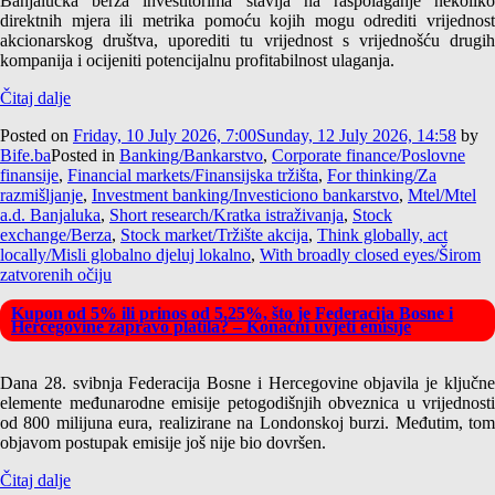
Banjalučka berza investitorima stavlja na raspolaganje nekoliko
direktnih mjera ili metrika pomoću kojih mogu odrediti vrijednost
akcionarskog društva, uporediti tu vrijednost s vrijednošću drugih
kompanija i ocijeniti potencijalnu profitabilnost ulaganja.
Čitaj dalje
Posted on
Friday, 10 July 2026, 7:00
Sunday, 12 July 2026, 14:58
by
Bife.ba
Posted in
Banking/Bankarstvo
,
Corporate finance/Poslovne
finansije
,
Financial markets/Finansijska tržišta
,
For thinking/Za
razmišljanje
,
Investment banking/Investiciono bankarstvo
,
Mtel/Mtel
a.d. Banjaluka
,
Short research/Kratka istraživanja
,
Stock
exchange/Berza
,
Stock market/Tržište akcija
,
Think globally, act
locally/Misli globalno djeluj lokalno
,
With broadly closed eyes/Širom
zatvorenih očiju
Kupon od 5% ili prinos od 5,25%, što je Federacija Bosne i
Hercegovine zapravo platila? – Konačni uvjeti emisije
Dana 28. svibnja Federacija Bosne i Hercegovine objavila je ključne
elemente međunarodne emisije petogodišnjih obveznica u vrijednosti
od 800 milijuna eura, realizirane na Londonskoj burzi. Međutim, tom
objavom postupak emisije još nije bio dovršen.
Čitaj dalje