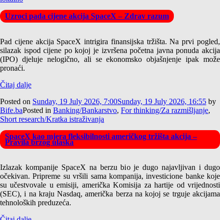
Uzroci pada cijene akcija SpaceX – Zdrav razum
Pad cijene akcija SpaceX intrigira finansijska tržišta. Na prvi pogled,
silazak ispod cijene po kojoj je izvršena početna javna ponuda akcija
(IPO) djeluje nelogično, ali se ekonomsko objašnjenje ipak može
pronaći.
Čitaj dalje
Posted on
Sunday, 19 July 2026, 7:00
Sunday, 19 July 2026, 16:55
by
Bife.ba
Posted in
Banking/Bankarstvo
,
For thinking/Za razmišljanje
,
Short research/Kratka istraživanja
SpaceX kao mjera fleksibilnosti američkog tržišta akcija –
Pravila brzog ulaska
Izlazak kompanije SpaceX na berzu bio je dugo najavljivan i dugo
očekivan. Pripreme su vršili sama kompanija, investicione banke koje
su učestvovale u emisiji, američka Komisija za hartije od vrijednosti
(SEC), i na kraju Nasdaq, američka berza na kojoj se trguje akcijama
tehnoloških preduzeća.
Čitaj dalje