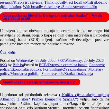
research/Kratka istraživanja
,
Think globally, act locally/Misli globalno
djeluj lokalno
,
With broadly closed eyes/Širom zatvorenih očiju
Nova poslovna filosofija Evropske centralne banke? – We do
care about profit
U svijetu koji se ubrzano mijenja ni centralne banke ne mogu biti
ostavljene po strani. Ideja o kojoj se ovih dana raspravlja u Evropskoj
centralnoj banci (ECB) mijenja suštinu višedecenijske poslovne
paradigme kreatora monetarne politike eurozone.
Čitaj dalje
Posted on
Wednesday, 29 July 2026, 7:00
Wednesday, 29 July 2026,
8:23
by
Bife.ba
Posted in
ECB/Evropska centralna banka
,
Economic
policy/Ekonomska politika
,
For thinking/Za razmišljanje
,
Monetary
policy/Monetarna politika
,
Short research/Kratka istraživanja
Modifikovana verzija Altmanovog skora – Z′′
U jednom od prethodnih tekstova (
„Koliko cijena akcije mijenja
Altmanov Z skor? Primjer kompanije SpaceX“
) vidjeli smo da na
razvijenim tržištima kapitala, poput američkog, cijena akcije ima
sposobnost da u vrlo kratkom vremenu promijeni ocjenu finansijskog