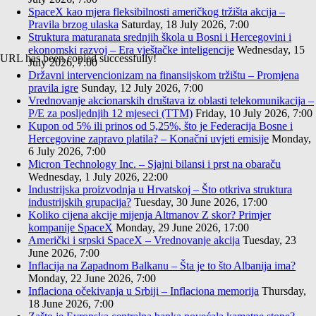
SpaceX kao mjera fleksibilnosti američkog tržišta akcija –
Pravila brzog ulaska
Saturday, 18 July 2026, 7:00
Struktura maturanata srednjih škola u Bosni i Hercegovini i
ekonomski razvoj – Era vještačke inteligencije
Wednesday, 15
URL has been copied successfully!
July 2026, 7:00
Državni intervencionizam na finansijskom tržištu – Promjena
pravila igre
Sunday, 12 July 2026, 7:00
Vrednovanje akcionarskih društava iz oblasti telekomunikacija –
P/E za posljednjih 12 mjeseci (TTM)
Friday, 10 July 2026, 7:00
Kupon od 5% ili prinos od 5,25%, što je Federacija Bosne i
Hercegovine zapravo platila? – Konačni uvjeti emisije
Monday,
6 July 2026, 7:00
Micron Technology Inc. – Sjajni bilansi i prst na obaraču
Wednesday, 1 July 2026, 22:00
Industrijska proizvodnja u Hrvatskoj – Što otkriva struktura
industrijskih grupacija?
Tuesday, 30 June 2026, 17:00
Koliko cijena akcije mijenja Altmanov Z skor? Primjer
kompanije SpaceX
Monday, 29 June 2026, 17:00
Američki i srpski SpaceX – Vrednovanje akcija
Tuesday, 23
June 2026, 7:00
Inflacija na Zapadnom Balkanu – Šta je to što Albanija ima?
Monday, 22 June 2026, 7:00
Inflaciona očekivanja u Srbiji – Inflaciona memorija
Thursday,
18 June 2026, 7:00