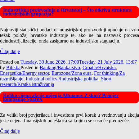
Industrijska proizvodnja u Hrvatskoj – Što otkriva struktura
industrijskih grupacija?
Najnoviji statistički podaci o industrijskoj proizvodnji upućuju na vrlo
težak položaj hrvatske industrije te, ako ne na nastavak procesa
deindustrijalizacije, onda zasigurno na industrijsku stagnaciju.
Čitaj dalje
Posted on
Tuesday, 30 June 2026, 17:00
Tuesday, 21 July 2026, 13:07
by
Bife.ba
Posted in
Banking/Bankarstvo
,
Croatia/Hrvatska
,
Energetika/Energy sector
,
Eurozone/Zona eura
,
For thinking/Za
razmišljanje
,
Industrial policy /Industrijska politika
,
Short
research/Kratka istraživanja
Koliko cijena akcije mijenja Altmanov Z skor? Primjer
kompanije SpaceX
Za veliki broj povjerilaca i investitora prvi korak u vrednovanju akcija
jeste ocjena finansijskih poteškoća sa kojima se susreće preduzeće.
Čitaj dalje