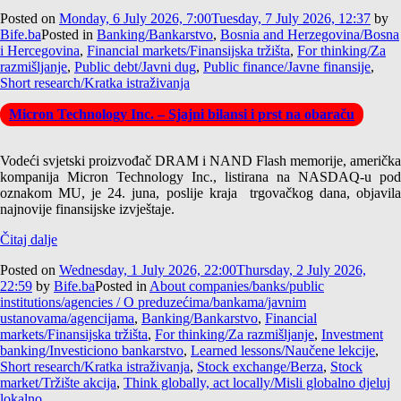
Posted on
Monday, 6 July 2026, 7:00
Tuesday, 7 July 2026, 12:37
by
Bife.ba
Posted in
Banking/Bankarstvo
,
Bosnia and Herzegovina/Bosna
i Hercegovina
,
Financial markets/Finansijska tržišta
,
For thinking/Za
razmišljanje
,
Public debt/Javni dug
,
Public finance/Javne finansije
,
Short research/Kratka istraživanja
Micron Technology Inc. – Sjajni bilansi i prst na obaraču
Vodeći svjetski proizvođač DRAM i NAND Flash memorije, američka
kompanija Micron Technology Inc., listirana na NASDAQ-u pod
oznakom MU, je 24. juna, poslije kraja trgovačkog dana, objavila
najnovije finansijske izvještaje.
Čitaj dalje
Posted on
Wednesday, 1 July 2026, 22:00
Thursday, 2 July 2026,
22:59
by
Bife.ba
Posted in
About companies/banks/public
institutions/agencies / O preduzećima/bankama/javnim
ustanovama/agencijama
,
Banking/Bankarstvo
,
Financial
markets/Finansijska tržišta
,
For thinking/Za razmišljanje
,
Investment
banking/Investiciono bankarstvo
,
Learned lessons/Naučene lekcije
,
Short research/Kratka istraživanja
,
Stock exchange/Berza
,
Stock
market/Tržište akcija
,
Think globally, act locally/Misli globalno djeluj
lokalno