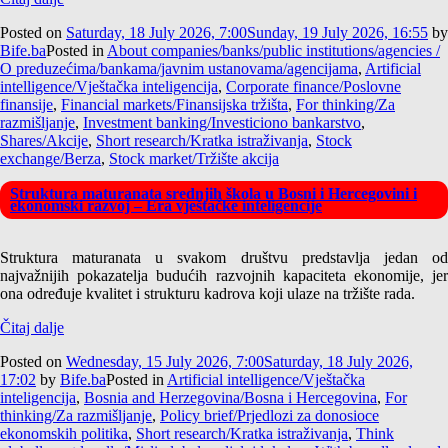
Posted on
Saturday, 18 July 2026, 7:00
Sunday, 19 July 2026, 16:55
by
Bife.ba
Posted in
About companies/banks/public institutions/agencies /
O preduzećima/bankama/javnim ustanovama/agencijama
,
Artificial
intelligence/Vještačka inteligencija
,
Corporate finance/Poslovne
finansije
,
Financial markets/Finansijska tržišta
,
For thinking/Za
razmišljanje
,
Investment banking/Investiciono bankarstvo
,
Shares/Akcije
,
Short research/Kratka istraživanja
,
Stock
exchange/Berza
,
Stock market/Tržište akcija
Struktura maturanata srednjih škola u Bosni i Hercegovini i
ekonomski razvoj – Era vještačke inteligencije
Struktura maturanata u svakom društvu predstavlja jedan od
najvažnijih pokazatelja budućih razvojnih kapaciteta ekonomije, jer
ona određuje kvalitet i strukturu kadrova koji ulaze na tržište rada.
Čitaj dalje
Posted on
Wednesday, 15 July 2026, 7:00
Saturday, 18 July 2026,
17:02
by
Bife.ba
Posted in
Artificial intelligence/Vještačka
inteligencija
,
Bosnia and Herzegovina/Bosna i Hercegovina
,
For
thinking/Za razmišljanje
,
Policy brief/Prjedlozi za donosioce
ekonomskih politika
,
Short research/Kratka istraživanja
,
Think