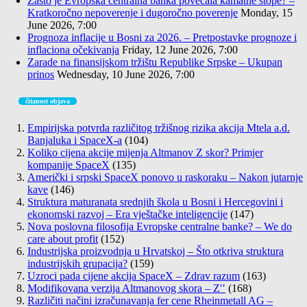
Zašto je Evropska centralna banka povećala kamatne stope? –
Kratkoročno nepoverenje i dugoročno poverenje
Monday, 15
June 2026, 7:00
Prognoza inflacije u Bosni za 2026. – Pretpostavke prognoze i
inflaciona očekivanja
Friday, 12 June 2026, 7:00
Zarade na finansijskom tržištu Republike Srpske – Ukupan
prinos
Wednesday, 10 June 2026, 7:00
čitanost objava
Empirijska potvrda različitog tržišnog rizika akcija Mtela a.d.
Banjaluka i SpaceX-a
(104)
Koliko cijena akcije mijenja Altmanov Z skor? Primjer
kompanije SpaceX
(135)
Američki i srpski SpaceX ponovo u raskoraku – Nakon jutarnje
kave
(146)
Struktura maturanata srednjih škola u Bosni i Hercegovini i
ekonomski razvoj – Era vještačke inteligencije
(147)
Nova poslovna filosofija Evropske centralne banke? – We do
care about profit
(152)
Industrijska proizvodnja u Hrvatskoj – Što otkriva struktura
industrijskih grupacija?
(159)
Uzroci pada cijene akcija SpaceX – Zdrav razum
(163)
Modifikovana verzija Altmanovog skora – Z′′
(168)
Različiti načini izračunavanja fer cene Rheinmetall AG –