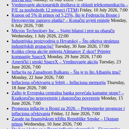
Vrednovanje akcionarskih društava iz oblasti telekomunikacija –
P/E za posljednjih 12 mjeseci (TTM)
Friday, 10 July 2026, 7:00
Kupon od 5% ili prinos od 5,25%, što je Federacija Bosne i
Hercegovine zapravo platila? – Konačni uvjeti emisije
Monday,
6 July 2026, 7:00
Micron Technology Inc. – Sjajni bilansi i prst na obaraču
Wednesday, 1 July 2026, 22:00
Industrijska proizvodnja u Hrvatskoj – Što otkriva struktura
industrijskih grupacija?
Tuesday, 30 June 2026, 17:00
Koliko cijena akcije mijenja Altmanov Z skor? Primjer
kompanije SpaceX
Monday, 29 June 2026, 17:00
Američki i srpski SpaceX – Vrednovanje akcija
Tuesday, 23
June 2026, 7:00
Inflacija na Zapadnom Balkanu – Šta je to što Albanija ima?
Monday, 22 June 2026, 7:00
Inflaciona očekivanja u Srbiji – Inflaciona memorija
Thursday,
18 June 2026, 7:00
Zašto je Evropska centralna banka povećala kamatne stope? –
Kratkoročno nepoverenje i dugoročno poverenje
Monday, 15
June 2026, 7:00
Prognoza inflacije u Bosni za 2026. – Pretpostavke prognoze i
inflaciona očekivanja
Friday, 12 June 2026, 7:00
Zarade na finansijskom tržištu Republike Srpske – Ukupan
prinos
Wednesday, 10 June 2026, 7:00