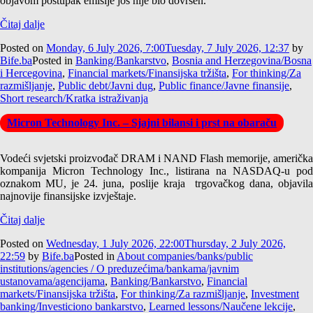
objavom postupak emisije još nije bio dovršen.
Čitaj dalje
Posted on
Monday, 6 July 2026, 7:00
Tuesday, 7 July 2026, 12:37
by
Bife.ba
Posted in
Banking/Bankarstvo
,
Bosnia and Herzegovina/Bosna
i Hercegovina
,
Financial markets/Finansijska tržišta
,
For thinking/Za
razmišljanje
,
Public debt/Javni dug
,
Public finance/Javne finansije
,
Short research/Kratka istraživanja
Micron Technology Inc. – Sjajni bilansi i prst na obaraču
Vodeći svjetski proizvođač DRAM i NAND Flash memorije, američka
kompanija Micron Technology Inc., listirana na NASDAQ-u pod
oznakom MU, je 24. juna, poslije kraja trgovačkog dana, objavila
najnovije finansijske izvještaje.
Čitaj dalje
Posted on
Wednesday, 1 July 2026, 22:00
Thursday, 2 July 2026,
22:59
by
Bife.ba
Posted in
About companies/banks/public
institutions/agencies / O preduzećima/bankama/javnim
ustanovama/agencijama
,
Banking/Bankarstvo
,
Financial
markets/Finansijska tržišta
,
For thinking/Za razmišljanje
,
Investment
banking/Investiciono bankarstvo
,
Learned lessons/Naučene lekcije
,