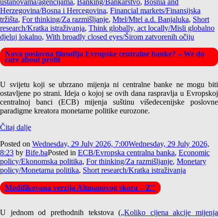
ustanovama/agencijama
,
Banking/Bankarstvo
,
Bosnia and
Herzegovina/Bosna i Hercegovina
,
Financial markets/Finansijska
tržišta
,
For thinking/Za razmišljanje
,
Mtel/Mtel a.d. Banjaluka
,
Short
research/Kratka istraživanja
,
Think globally, act locally/Misli globalno
djeluj lokalno
,
With broadly closed eyes/Širom zatvorenih očiju
Nova poslovna filosofija Evropske centralne banke? – We do
care about profit
U svijetu koji se ubrzano mijenja ni centralne banke ne mogu biti
ostavljene po strani. Ideja o kojoj se ovih dana raspravlja u Evropskoj
centralnoj banci (ECB) mijenja suštinu višedecenijske poslovne
paradigme kreatora monetarne politike eurozone.
Čitaj dalje
Posted on
Wednesday, 29 July 2026, 7:00
Wednesday, 29 July 2026,
8:23
by
Bife.ba
Posted in
ECB/Evropska centralna banka
,
Economic
policy/Ekonomska politika
,
For thinking/Za razmišljanje
,
Monetary
policy/Monetarna politika
,
Short research/Kratka istraživanja
Modifikovana verzija Altmanovog skora – Z′′
U jednom od prethodnih tekstova (
„Koliko cijena akcije mijenja