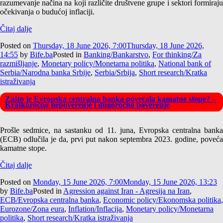
razumevanje načina na koji različite društvene grupe i sektori formiraju
očekivanja o budućoj inflaciji.
Čitaj dalje
Posted on
Thursday, 18 June 2026, 7:00
Thursday, 18 June 2026,
14:55
by
Bife.ba
Posted in
Banking/Bankarstvo
,
For thinking/Za
razmišljanje
,
Monetary policy/Monetarna politika
,
National bank of
Serbia/Narodna banka Srbije
,
Serbia/Srbija
,
Short research/Kratka
istraživanja
Zašto je Evropska centralna banka povećala kamatne stope? –
Kratkoročno nepoverenje i dugoročno poverenje
Prošle sedmice, na sastanku od 11. juna, Evropska centralna banka
(ECB) odlučila je da, prvi put nakon septembra 2023. godine, poveća
kamatne stope.
Čitaj dalje
Posted on
Monday, 15 June 2026, 7:00
Monday, 15 June 2026, 13:23
by
Bife.ba
Posted in
Agression against Iran - Agresija na Iran
,
ECB/Evropska centralna banka
,
Economic policy/Ekonomska politika
,
Eurozone/Zona eura
,
Inflation/Inflacija
,
Monetary policy/Monetarna
politika
,
Short research/Kratka istraživanja