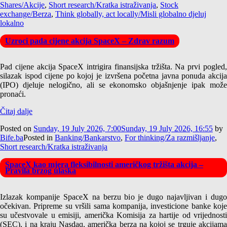
Shares/Akcije
,
Short research/Kratka istraživanja
,
Stock
exchange/Berza
,
Think globally, act locally/Misli globalno djeluj
lokalno
Uzroci pada cijene akcija SpaceX – Zdrav razum
Pad cijene akcija SpaceX intrigira finansijska tržišta. Na prvi pogled,
silazak ispod cijene po kojoj je izvršena početna javna ponuda akcija
(IPO) djeluje nelogično, ali se ekonomsko objašnjenje ipak može
pronaći.
Čitaj dalje
Posted on
Sunday, 19 July 2026, 7:00
Sunday, 19 July 2026, 16:55
by
Bife.ba
Posted in
Banking/Bankarstvo
,
For thinking/Za razmišljanje
,
Short research/Kratka istraživanja
SpaceX kao mjera fleksibilnosti američkog tržišta akcija –
Pravila brzog ulaska
Izlazak kompanije SpaceX na berzu bio je dugo najavljivan i dugo
očekivan. Pripreme su vršili sama kompanija, investicione banke koje
su učestvovale u emisiji, američka Komisija za hartije od vrijednosti
(SEC), i na kraju Nasdaq, američka berza na kojoj se trguje akcijama