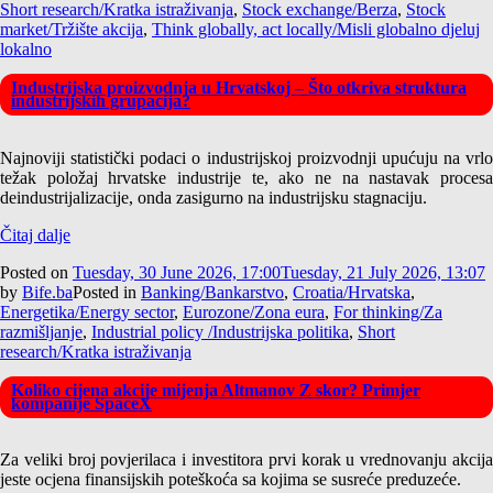
Short research/Kratka istraživanja
,
Stock exchange/Berza
,
Stock
market/Tržište akcija
,
Think globally, act locally/Misli globalno djeluj
lokalno
Industrijska proizvodnja u Hrvatskoj – Što otkriva struktura
industrijskih grupacija?
Najnoviji statistički podaci o industrijskoj proizvodnji upućuju na vrlo
težak položaj hrvatske industrije te, ako ne na nastavak procesa
deindustrijalizacije, onda zasigurno na industrijsku stagnaciju.
Čitaj dalje
Posted on
Tuesday, 30 June 2026, 17:00
Tuesday, 21 July 2026, 13:07
by
Bife.ba
Posted in
Banking/Bankarstvo
,
Croatia/Hrvatska
,
Energetika/Energy sector
,
Eurozone/Zona eura
,
For thinking/Za
razmišljanje
,
Industrial policy /Industrijska politika
,
Short
research/Kratka istraživanja
Koliko cijena akcije mijenja Altmanov Z skor? Primjer
kompanije SpaceX
Za veliki broj povjerilaca i investitora prvi korak u vrednovanju akcija
jeste ocjena finansijskih poteškoća sa kojima se susreće preduzeće.