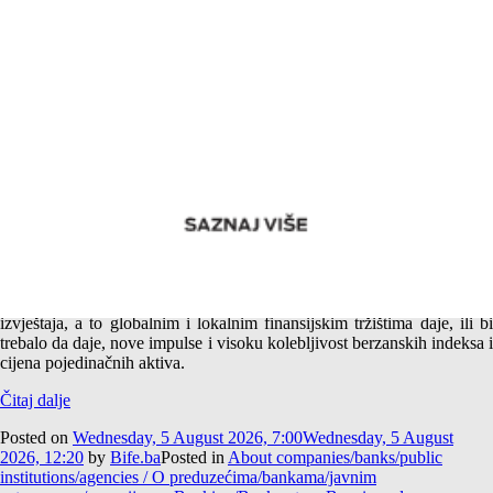
Američki i srpski SpaceX ponovo u raskoraku – Nakon
jutarnje kave
Sezona godišnjih odmora je u toku, isto kao i sezona objave godišnjih
izvještaja, a to globalnim i lokalnim finansijskim tržištima daje, ili bi
trebalo da daje, nove impulse i visoku kolebljivost berzanskih indeksa i
cijena pojedinačnih aktiva.
Čitaj dalje
Posted on
Wednesday, 5 August 2026, 7:00
Wednesday, 5 August
2026, 12:20
by
Bife.ba
Posted in
About companies/banks/public
institutions/agencies / O preduzećima/bankama/javnim