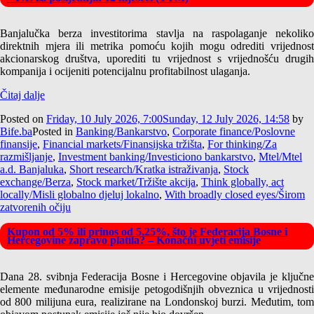
Banjalučka berza investitorima stavlja na raspolaganje nekoliko
direktnih mjera ili metrika pomoću kojih mogu odrediti vrijednost
akcionarskog društva, uporediti tu vrijednost s vrijednošću drugih
kompanija i ocijeniti potencijalnu profitabilnost ulaganja.
Čitaj dalje
Posted on
Friday, 10 July 2026, 7:00
Sunday, 12 July 2026, 14:58
by
Bife.ba
Posted in
Banking/Bankarstvo
,
Corporate finance/Poslovne
finansije
,
Financial markets/Finansijska tržišta
,
For thinking/Za
razmišljanje
,
Investment banking/Investiciono bankarstvo
,
Mtel/Mtel
a.d. Banjaluka
,
Short research/Kratka istraživanja
,
Stock
exchange/Berza
,
Stock market/Tržište akcija
,
Think globally, act
locally/Misli globalno djeluj lokalno
,
With broadly closed eyes/Širom
zatvorenih očiju
Kupon od 5% ili prinos od 5,25%, što je Federacija Bosne i
Hercegovine zapravo platila? – Konačni uvjeti emisije
Dana 28. svibnja Federacija Bosne i Hercegovine objavila je ključne
elemente međunarodne emisije petogodišnjih obveznica u vrijednosti
od 800 milijuna eura, realizirane na Londonskoj burzi. Međutim, tom