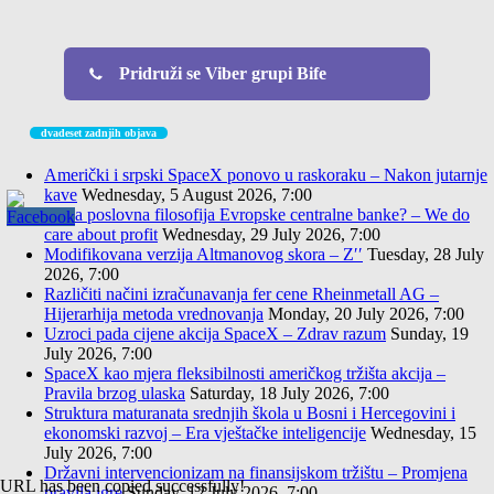
Pridruži se Viber grupi Bife
dvadeset zadnjih objava
Američki i srpski SpaceX ponovo u raskoraku – Nakon jutarnje
kave
Wednesday, 5 August 2026, 7:00
Nova poslovna filosofija Evropske centralne banke? – We do
care about profit
Wednesday, 29 July 2026, 7:00
Modifikovana verzija Altmanovog skora – Z′′
Tuesday, 28 July
2026, 7:00
Različiti načini izračunavanja fer cene Rheinmetall AG –
Hijerarhija metoda vrednovanja
Monday, 20 July 2026, 7:00
Uzroci pada cijene akcija SpaceX – Zdrav razum
Sunday, 19
July 2026, 7:00
SpaceX kao mjera fleksibilnosti američkog tržišta akcija –
Pravila brzog ulaska
Saturday, 18 July 2026, 7:00
Struktura maturanata srednjih škola u Bosni i Hercegovini i
ekonomski razvoj – Era vještačke inteligencije
Wednesday, 15
July 2026, 7:00
Državni intervencionizam na finansijskom tržištu – Promjena
URL has been copied successfully!
pravila igre
Sunday, 12 July 2026, 7:00