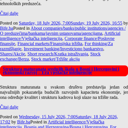
tehnoloških preduzeća.
Čitaj dalje
Posted on
Saturday, 18 July 2026, 7:00
Sunday, 19 July 2026, 16:55
by
Bife.ba
Posted in
About companies/banks/public institutions/agencies /
O preduzećima/bankama/javnim ustanovama/agencijama
,
Artificial
intelligence/Vještačka inteligencija
,
Corporate finance/Poslovne
finansije
,
Financial markets/Finansijska tržišta
,
For thinking/Za
razmišljanje
,
Investment banking/Investiciono bankarstvo
,
Shares/Akcije
,
Short research/Kratka istraživanja
,
Stock
exchange/Berza
,
Stock market/Tržište akcija
Struktura maturanata srednjih škola u Bosni i Hercegovini i
ekonomski razvoj – Era vještačke inteligencije
Struktura maturanata u svakom društvu predstavlja jedan od
najvažnijih pokazatelja budućih razvojnih kapaciteta ekonomije, jer
ona određuje kvalitet i strukturu kadrova koji ulaze na tržište rada.
Čitaj dalje
Posted on
Wednesday, 15 July 2026, 7:00
Saturday, 18 July 2026,
17:02
by
Bife.ba
Posted in
Artificial intelligence/Vještačka
inteligencija
,
Bosnia and Herzegovina/Bosna i Hercegovina
,
For