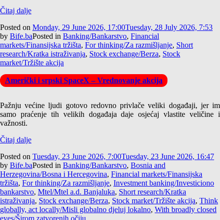
Čitaj dalje
Posted on
Monday, 29 June 2026, 17:00
Tuesday, 28 July 2026, 7:53
by
Bife.ba
Posted in
Banking/Bankarstvo
,
Financial
markets/Finansijska tržišta
,
For thinking/Za razmišljanje
,
Short
research/Kratka istraživanja
,
Stock exchange/Berza
,
Stock
market/Tržište akcija
Američki i srpski SpaceX – Vrednovanje akcija
Pažnju većine ljudi gotovo redovno privlače veliki događaji, jer im
samo praćenje tih velikih događaja daje osjećaj vlastite veličine i
važnosti.
Čitaj dalje
Posted on
Tuesday, 23 June 2026, 7:00
Tuesday, 23 June 2026, 16:47
by
Bife.ba
Posted in
Banking/Bankarstvo
,
Bosnia and
Herzegovina/Bosna i Hercegovina
,
Financial markets/Finansijska
tržišta
,
For thinking/Za razmišljanje
,
Investment banking/Investiciono
bankarstvo
,
Mtel/Mtel a.d. Banjaluka
,
Short research/Kratka
istraživanja
,
Stock exchange/Berza
,
Stock market/Tržište akcija
,
Think
globally, act locally/Misli globalno djeluj lokalno
,
With broadly closed
eyes/Širom zatvorenih očiju