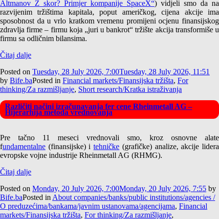
Altmanov Z skor? Primjer kompanije SpaceX“
) vidjeli smo da na
razvijenim tržištima kapitala, poput američkog, cijena akcije ima
sposobnost da u vrlo kratkom vremenu promijeni ocjenu finansijskog
zdravlja firme – firmu koja „juri u bankrot“ tržište akcija transformiše u
firmu sa odličnim bilansima.
Čitaj dalje
Posted on
Tuesday, 28 July 2026, 7:00
Tuesday, 28 July 2026, 11:51
by
Bife.ba
Posted in
Financial markets/Finansijska tržišta
,
For
thinking/Za razmišljanje
,
Short research/Kratka istraživanja
Različiti načini izračunavanja fer cene Rheinmetall AG –
Hijerarhija metoda vrednovanja
Pre tačno 11 meseci vrednovali smo, kroz osnovne alate
f
undamentalne
(finansijske) i
tehničke
(grafičke) analize, akcije lider
evropske vojne industrije Rheinmetall AG (RHMG).
Čitaj dalje
Posted on
Monday, 20 July 2026, 7:00
Monday, 20 July 2026, 7:55
by
Bife.ba
Posted in
About companies/banks/public institutions/agencies /
O preduzećima/bankama/javnim ustanovama/agencijama
,
Financial
markets/Finansijska tržišta
,
For thinking/Za razmišljanje
,