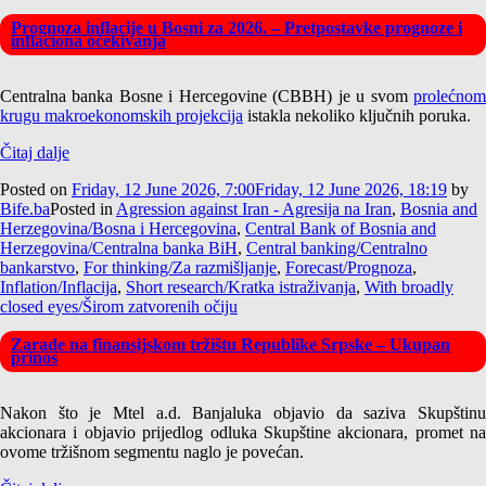
Prognoza inflacije u Bosni za 2026. – Pretpostavke prognoze i
inflaciona očekivanja
Centralna banka Bosne i Hercegovine (CBBH) je u svom
prolećnom
krugu makroekonomskih projekcija
istakla nekoliko ključnih poruka.
Čitaj dalje
Posted on
Friday, 12 June 2026, 7:00
Friday, 12 June 2026, 18:19
by
Bife.ba
Posted in
Agression against Iran - Agresija na Iran
,
Bosnia and
Herzegovina/Bosna i Hercegovina
,
Central Bank of Bosnia and
Herzegovina/Centralna banka BiH
,
Central banking/Centralno
bankarstvo
,
For thinking/Za razmišljanje
,
Forecast/Prognoza
,
Inflation/Inflacija
,
Short research/Kratka istraživanja
,
With broadly
closed eyes/Širom zatvorenih očiju
Zarade na finansijskom tržištu Republike Srpske – Ukupan
prinos
Nakon što je Mtel a.d. Banjaluka objavio da saziva Skupštinu
akcionara i objavio prijedlog odluka Skupštine akcionara, promet na
ovome tržišnom segmentu naglo je povećan.