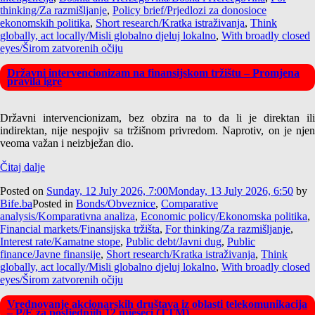
thinking/Za razmišljanje
,
Policy brief/Prjedlozi za donosioce
ekonomskih politika
,
Short research/Kratka istraživanja
,
Think
globally, act locally/Misli globalno djeluj lokalno
,
With broadly closed
eyes/Širom zatvorenih očiju
Državni intervencionizam na finansijskom tržištu – Promjena
pravila igre
Državni intervencionizam, bez obzira na to da li je direktan ili
indirektan, nije nespojiv sa tržišnom privredom. Naprotiv, on je njen
veoma važan i neizbježan dio.
Čitaj dalje
Posted on
Sunday, 12 July 2026, 7:00
Monday, 13 July 2026, 6:50
by
Bife.ba
Posted in
Bonds/Obveznice
,
Comparative
analysis/Komparativna analiza
,
Economic policy/Ekonomska politika
,
Financial markets/Finansijska tržišta
,
For thinking/Za razmišljanje
,
Interest rate/Kamatne stope
,
Public debt/Javni dug
,
Public
finance/Javne finansije
,
Short research/Kratka istraživanja
,
Think
globally, act locally/Misli globalno djeluj lokalno
,
With broadly closed
eyes/Širom zatvorenih očiju
Vrednovanje akcionarskih društava iz oblasti telekomunikacija
– P/E za posljednjih 12 mjeseci (TTM)