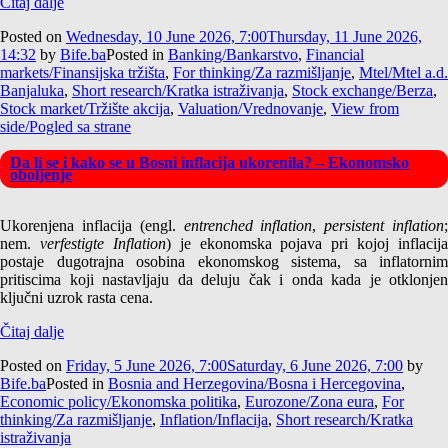
Čitaj dalje
Posted on
Wednesday, 10 June 2026, 7:00
Thursday, 11 June 2026,
14:32
by
Bife.ba
Posted in
Banking/Bankarstvo
,
Financial
markets/Finansijska tržišta
,
For thinking/Za razmišljanje
,
Mtel/Mtel a.d.
Banjaluka
,
Short research/Kratka istraživanja
,
Stock exchange/Berza
,
Stock market/Tržište akcija
,
Valuation/Vrednovanje
,
View from
side/Pogled sa strane
Da li se i kako se u Bosni inflacija ukorenila? – Ekonomsko
oboljenje
Ukorenjena inflacija (engl.
entrenched inflation
,
persistent inflation
nem.
verfestigte Inflation
) je ekonomska pojava pri kojoj inflacija
postaje dugotrajna osobina ekonomskog sistema, sa inflatornim
pritiscima koji nastavljaju da deluju čak i onda kada je otklonjen
ključni uzrok rasta cena.
Čitaj dalje
Posted on
Friday, 5 June 2026, 7:00
Saturday, 6 June 2026, 7:00
by
Bife.ba
Posted in
Bosnia and Herzegovina/Bosna i Hercegovina
,
Economic policy/Ekonomska politika
,
Eurozone/Zona eura
,
For
thinking/Za razmišljanje
,
Inflation/Inflacija
,
Short research/Kratka
istraživanja