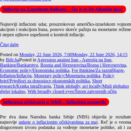
Inflacija na Zapadnom Balkanu – Šta je to što Albanija ima?
Najnoviji inflacioni udar, prouzrokovan američko-izraelskom vojnom
akcijom i reakcijom Irana, ponovo skreće pažnju na monetarne režime
i stepen njihove uspešnosti u kontroli inflacije.
Čitaj dalje
Posted on
Monday, 22 June 2026, 7:00
Monday, 22 June 2026, 14:15
by
Bife.ba
Posted in
Agression against Iran - Agresija na Iran
,
Banking/Bankarstvo
,
Bosnia and Herzegovina/Bosna i Hercegovina
,
Economic policy/Ekonomska politika
,
For thinking/Za razmišljanje
,
Inflation/Inflacija
,
Monetary policy/Monetarna politika
,
Policy
brief/Prjedlozi za donosioce ekonomskih politika
,
Short
research/Kratka istraživanja
,
Think globally, act locally/Misli globalno
djeluj lokalno
,
With broadly closed eyes/Širom zatvorenih očiju
Inflaciona očekivanja u Srbiji – Inflaciona memorija
Pre dva dana Narodna banka Srbije (NBS) objavila je rezultate
najnovije
ankete o inflacionim očekivanjima za maj
. Reč je o veom
dragocenom izvoru podataka za vođenje monetarne politike, ali i za