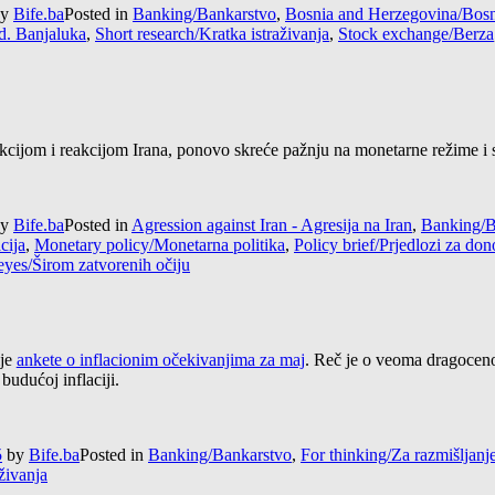
y
Bife.ba
Posted in
Banking/Bankarstvo
,
Bosnia and Herzegovina/Bosn
d. Banjaluka
,
Short research/Kratka istraživanja
,
Stock exchange/Berza
ijom i reakcijom Irana, ponovo skreće pažnju na monetarne režime i ste
y
Bife.ba
Posted in
Agression against Iran - Agresija na Iran
,
Banking/B
acija
,
Monetary policy/Monetarna politika
,
Policy brief/Prjedlozi za do
eyes/Širom zatvorenih očiju
ije
ankete o inflacionim očekivanjima za maj
. Reč je o veoma dragoceno
budućoj inflaciji.
5
by
Bife.ba
Posted in
Banking/Bankarstvo
,
For thinking/Za razmišljanj
živanja