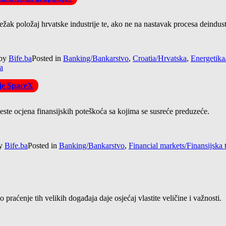
težak položaj hrvatske industrije te, ako ne na nastavak procesa deindust
by
Bife.ba
Posted in
Banking/Bankarstvo
,
Croatia/Hrvatska
,
Energetika
a
ije SpaceX
 jeste ocjena finansijskih poteškoća sa kojima se susreće preduzeće.
y
Bife.ba
Posted in
Banking/Bankarstvo
,
Financial markets/Finansijska t
praćenje tih velikih događaja daje osjećaj vlastite veličine i važnosti.