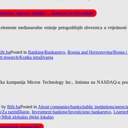
govine zapravo platila? – Konačni uvjeti emisije
 elemente međunarodne emisije petogodišnjih obveznica u vrijednosti
ife.ba
Posted in
Banking/Bankarstvo
,
Bosnia and Herzegovina/Bosna i
t research/Kratka istraživanja
a kompanija Micron Technology Inc., listirana na NASDAQ-u pod o
9
by
Bife.ba
Posted in
About companies/banks/public institutions/agen
g/Za razmišljanje
,
Investment banking/Investiciono bankarstvo
,
Learned
y/Misli globalno djeluj lokalno
ustrijskih grupacija?