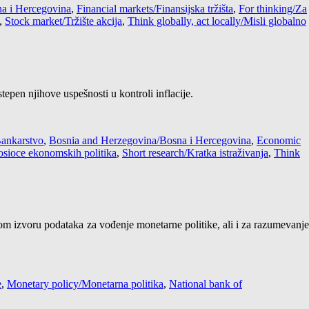
a i Hercegovina
,
Financial markets/Finansijska tržišta
,
For thinking/Za
,
Stock market/Tržište akcija
,
Think globally, act locally/Misli globalno
pen njihove uspešnosti u kontroli inflacije.
ankarstvo
,
Bosnia and Herzegovina/Bosna i Hercegovina
,
Economic
nosioce ekonomskih politika
,
Short research/Kratka istraživanja
,
Think
m izvoru podataka za vođenje monetarne politike, ali i za razumevanj
e
,
Monetary policy/Monetarna politika
,
National bank of