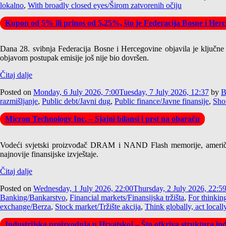
lokalno
,
With broadly closed eyes/Širom zatvorenih očiju
Kupon od 5% ili prinos od 5,25%, što je Federacija Bosne i Herce
Dana 28. svibnja Federacija Bosne i Hercegovine objavila je ključne
objavom postupak emisije još nije bio dovršen.
Čitaj dalje
Posted on
Monday, 6 July 2026, 7:00
Tuesday, 7 July 2026, 12:37
by
B
razmišljanje
,
Public debt/Javni dug
,
Public finance/Javne finansije
,
Shor
Micron Technology Inc. – Sjajni bilansi i prst na obaraču
Vodeći svjetski proizvođač DRAM i NAND Flash memorije, američk
najnovije finansijske izvještaje.
Čitaj dalje
Posted on
Wednesday, 1 July 2026, 22:00
Thursday, 2 July 2026, 22:5
Banking/Bankarstvo
,
Financial markets/Finansijska tržišta
,
For thinkin
exchange/Berza
,
Stock market/Tržište akcija
,
Think globally, act locall
Industrijska proizvodnja u Hrvatskoj – Što otkriva struktura ind