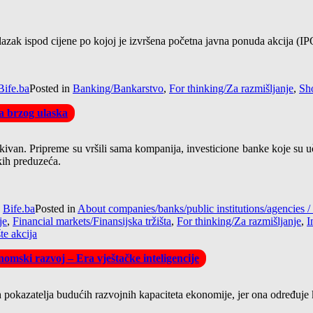
 silazak ispod cijene po kojoj je izvršena početna javna ponuda akcija (
Bife.ba
Posted in
Banking/Bankarstvo
,
For thinking/Za razmišljanje
,
Sho
la brzog ulaska
van. Pripreme su vršili sama kompanija, investicione banke koje su uče
kih preduzeća.
y
Bife.ba
Posted in
About companies/banks/public institutions/agencie
je
,
Financial markets/Finansijska tržišta
,
For thinking/Za razmišljanje
,
I
te akcija
omski razvoj – Era vještačke inteligencije
pokazatelja budućih razvojnih kapaciteta ekonomije, jer ona određuje kva