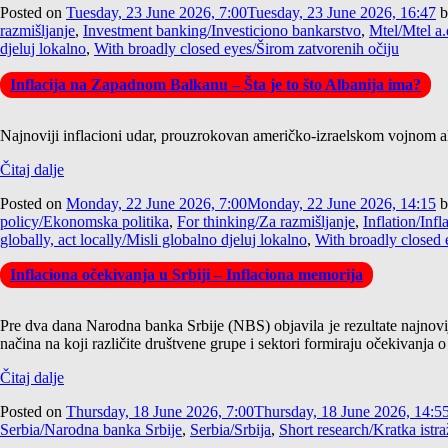
Posted on
Tuesday, 23 June 2026, 7:00
Tuesday, 23 June 2026, 16:47
b
razmišljanje
,
Investment banking/Investiciono bankarstvo
,
Mtel/Mtel a.
djeluj lokalno
,
With broadly closed eyes/Širom zatvorenih očiju
Inflacija na Zapadnom Balkanu – Šta je to što Albanija ima?
Najnoviji inflacioni udar, prouzrokovan američko-izraelskom vojnom akc
Čitaj dalje
Posted on
Monday, 22 June 2026, 7:00
Monday, 22 June 2026, 14:15
b
policy/Ekonomska politika
,
For thinking/Za razmišljanje
,
Inflation/Infl
globally, act locally/Misli globalno djeluj lokalno
,
With broadly closed 
Inflaciona očekivanja u Srbiji – Inflaciona memorija
Pre dva dana Narodna banka Srbije (NBS) objavila je rezultate najnov
načina na koji različite društvene grupe i sektori formiraju očekivanja o 
Čitaj dalje
Posted on
Thursday, 18 June 2026, 7:00
Thursday, 18 June 2026, 14:5
Serbia/Narodna banka Srbije
,
Serbia/Srbija
,
Short research/Kratka istra