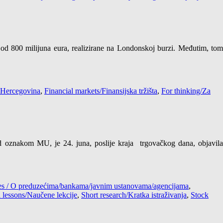
 od 800 milijuna eura, realizirane na Londonskoj burzi. Međutim, tom
 Hercegovina
,
Financial markets/Finansijska tržišta
,
For thinking/Za
znakom MU, je 24. juna, poslije kraja trgovačkog dana, objavila
cies / O preduzećima/bankama/javnim ustanovama/agencijama
,
 lessons/Naučene lekcije
,
Short research/Kratka istraživanja
,
Stock