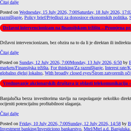
Čitaj dalje
Posted on
Wednesday, 15 July 2026, 7:00
Saturday, 18 July 2026, 17:0
razmišljanje
,
Policy brief/Prjedlozi za donosioce ekonomskih politika
,
Državni intervencionizam na finansijskom tržištu – Promjena pra
Državni intervencionizam, bez obzira na to da li je direktan ili indirek
Čitaj dalje
Posted on
Sunday, 12 July 2026, 7:00
Monday, 13 July 2026, 6:50
by
B
markets/Finansijska tržišta
,
For thinking/Za razmišljanje
,
Interest rate/
globalno djeluj lokalno
,
With broadly closed eyes/Širom zatvorenih oči
Vrednovanje akcionarskih društava iz oblasti telekomunikacija 
Banjalučka berza investitorima stavlja na raspolaganje nekoliko direk
ocijeniti potencijalnu profitabilnost ulaganja.
Čitaj dalje
Posted on
Friday, 10 July 2026, 7:00
Sunday, 12 July 2026, 14:58
by
B
Investment banking/Investiciono bankarstvo
,
Mtel/Mtel a.d. Banjaluka