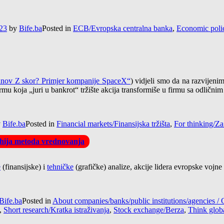
:23
by
Bife.ba
Posted in
ECB/Evropska centralna banka
,
Economic poli
manov Z skor? Primjer kompanije SpaceX“
) vidjeli smo da na razvijeni
mu koja „juri u bankrot“ tržište akcija transformiše u firmu sa odličnim
y
Bife.ba
Posted in
Financial markets/Finansijska tržišta
,
For thinking/Za
arhija metoda vrednovanja
e
(finansijske) i
tehničke
(grafičke) analize, akcije lidera evropske voj
Bife.ba
Posted in
About companies/banks/public institutions/agencies
,
Short research/Kratka istraživanja
,
Stock exchange/Berza
,
Think globa