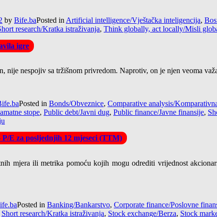
2
by
Bife.ba
Posted in
Artificial intelligence/Vještačka inteligencija
,
Bos
Short research/Kratka istraživanja
,
Think globally, act locally/Misli glob
vila igre
tan, nije nespojiv sa tržišnom privredom. Naprotiv, on je njen veoma važ
ife.ba
Posted in
Bonds/Obveznice
,
Comparative analysis/Komparativna
Kamatne stope
,
Public debt/Javni dug
,
Public finance/Javne finansije
,
Sho
ju
– P/E za posljednjih 12 mjeseci (TTM)
tnih mjera ili metrika pomoću kojih mogu odrediti vrijednost akcionar
ife.ba
Posted in
Banking/Bankarstvo
,
Corporate finance/Poslovne finans
,
Short research/Kratka istraživanja
,
Stock exchange/Berza
,
Stock market