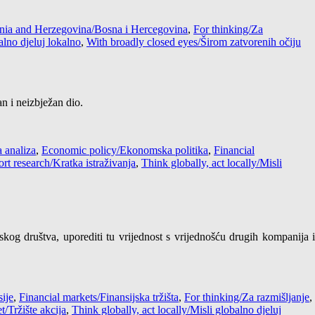
nia and Herzegovina/Bosna i Hercegovina
,
For thinking/Za
alno djeluj lokalno
,
With broadly closed eyes/Širom zatvorenih očiju
an i neizbježan dio.
 analiza
,
Economic policy/Ekonomska politika
,
Financial
rt research/Kratka istraživanja
,
Think globally, act locally/Misli
skog društva, uporediti tu vrijednost s vrijednošću drugih kompanija i
ije
,
Financial markets/Finansijska tržišta
,
For thinking/Za razmišljanje
,
/Tržište akcija
,
Think globally, act locally/Misli globalno djeluj