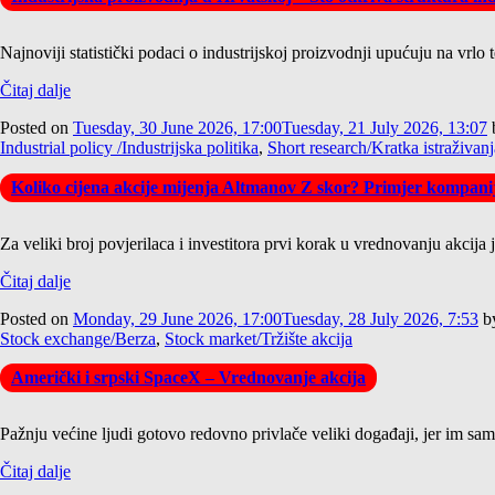
Najnoviji statistički podaci o industrijskoj proizvodnji upućuju na vrlo 
Čitaj dalje
Posted on
Tuesday, 30 June 2026, 17:00
Tuesday, 21 July 2026, 13:07
Industrial policy /Industrijska politika
,
Short research/Kratka istraživanj
Koliko cijena akcije mijenja Altmanov Z skor? Primjer kompan
Za veliki broj povjerilaca i investitora prvi korak u vrednovanju akcija
Čitaj dalje
Posted on
Monday, 29 June 2026, 17:00
Tuesday, 28 July 2026, 7:53
b
Stock exchange/Berza
,
Stock market/Tržište akcija
Američki i srpski SpaceX – Vrednovanje akcija
Pažnju većine ljudi gotovo redovno privlače veliki događaji, jer im samo 
Čitaj dalje