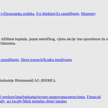
cy/Ekonomska politika
,
For thinking/Za razmišljanje
,
Monetary
m tržištima kapitala, poput američkog, cijena akcije ima sposobnost da 
 bilansima.
 razmišljanje
,
Short research/Kratka istraživanja
ne industrije Rheinmetall AG (RHMG).
 / O preduzećima/bankama/javnim ustanovama/agencijama
,
Financial
lly, act locally/Misli globalno djeluj lokalno