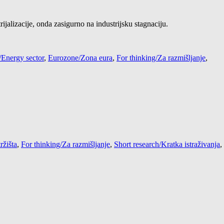
rijalizacije, onda zasigurno na industrijsku stagnaciju.
/Energy sector
,
Eurozone/Zona eura
,
For thinking/Za razmišljanje
,
ržišta
,
For thinking/Za razmišljanje
,
Short research/Kratka istraživanja
,