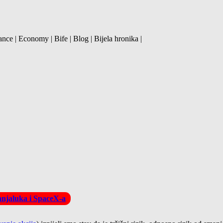
ance | Economy | Bife | Blog | Bijela hronika |
Banjaluka i SpaceX-a