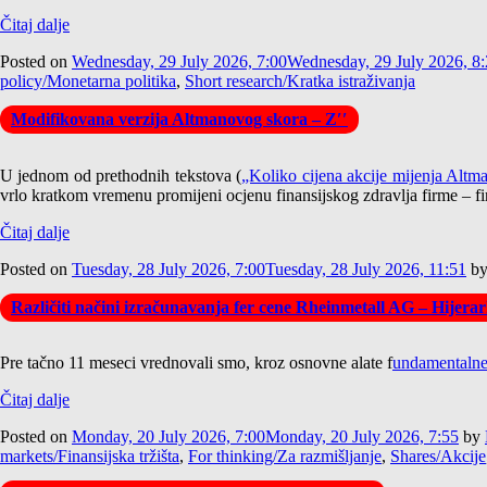
Čitaj dalje
Posted on
Wednesday, 29 July 2026, 7:00
Wednesday, 29 July 2026, 8
policy/Monetarna politika
,
Short research/Kratka istraživanja
Modifikovana verzija Altmanovog skora – Z′′
U jednom od prethodnih tekstova (
„Koliko cijena akcije mijenja Alt
vrlo kratkom vremenu promijeni ocjenu finansijskog zdravlja firme – fir
Čitaj dalje
Posted on
Tuesday, 28 July 2026, 7:00
Tuesday, 28 July 2026, 11:51
b
Različiti načini izračunavanja fer cene Rheinmetall AG – Hijer
Pre tačno 11 meseci vrednovali smo, kroz osnovne alate f
undamentaln
Čitaj dalje
Posted on
Monday, 20 July 2026, 7:00
Monday, 20 July 2026, 7:55
by
markets/Finansijska tržišta
,
For thinking/Za razmišljanje
,
Shares/Akcije