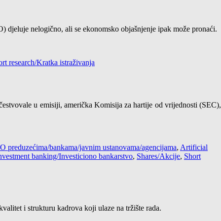
IPO) djeluje nelogično, ali se ekonomsko objašnjenje ipak može pronaći.
rt research/Kratka istraživanja
stvovale u emisiji, američka Komisija za hartije od vrijednosti (SEC),
s / O preduzećima/bankama/javnim ustanovama/agencijama
,
Artificial
nvestment banking/Investiciono bankarstvo
,
Shares/Akcije
,
Short
litet i strukturu kadrova koji ulaze na tržište rada.