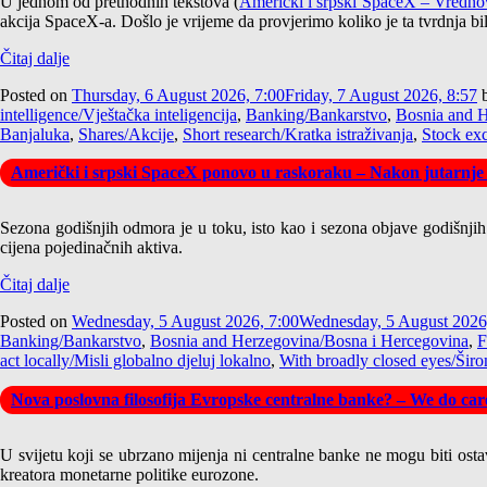
U jednom od prethodnih tekstova (
Američki i srpski SpaceX – Vrednov
akcija SpaceX-a. Došlo je vrijeme da provjerimo koliko je ta tvrdnja bi
Čitaj dalje
Posted on
Thursday, 6 August 2026, 7:00
Friday, 7 August 2026, 8:57
intelligence/Vještačka inteligencija
,
Banking/Bankarstvo
,
Bosnia and H
Banjaluka
,
Shares/Akcije
,
Short research/Kratka istraživanja
,
Stock ex
Američki i srpski SpaceX ponovo u raskoraku – Nakon jutarnje
Sezona godišnjih odmora je u toku, isto kao i sezona objave godišnjih iz
cijena pojedinačnih aktiva.
Čitaj dalje
Posted on
Wednesday, 5 August 2026, 7:00
Wednesday, 5 August 2026
Banking/Bankarstvo
,
Bosnia and Herzegovina/Bosna i Hercegovina
,
F
act locally/Misli globalno djeluj lokalno
,
With broadly closed eyes/Širo
Nova poslovna filosofija Evropske centralne banke? – We do care
U svijetu koji se ubrzano mijenja ni centralne banke ne mogu biti osta
kreatora monetarne politike eurozone.