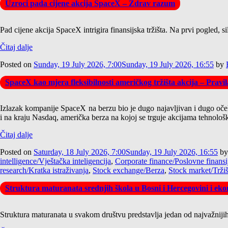
Uzroci pada cijene akcija SpaceX – Zdrav razum
Pad cijene akcija SpaceX intrigira finansijska tržišta. Na prvi pogled,
Čitaj dalje
Posted on
Sunday, 19 July 2026, 7:00
Sunday, 19 July 2026, 16:55
by
SpaceX kao mjera fleksibilnosti američkog tržišta akcija – Pravi
Izlazak kompanije SpaceX na berzu bio je dugo najavljivan i dugo očeki
i na kraju Nasdaq, američka berza na kojoj se trguje akcijama tehnološ
Čitaj dalje
Posted on
Saturday, 18 July 2026, 7:00
Sunday, 19 July 2026, 16:55
b
intelligence/Vještačka inteligencija
,
Corporate finance/Poslovne finansi
research/Kratka istraživanja
,
Stock exchange/Berza
,
Stock market/Tržiš
Struktura maturanata srednjih škola u Bosni i Hercegovini i ekon
Struktura maturanata u svakom društvu predstavlja jedan od najvažnijih 