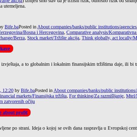
anje akcija
) iznijeli smo stav da je tržišni rizik, odnosno rizik od sma
la utemeljena.
by
Bife.ba
Posted in
About companies/banks/public institutions/agenci
erzegovina/Bosna i Hercegovina
,
Comparative analysis/Komparativna 
change/Berza
,
Stock market/Tržište akcija
,
Think globally, act locally/M
 kave
vještaja, a to globalnim i lokalnim finansijskim tržištima daje, ili bi 
, 12:20
by
Bife.ba
Posted in
About companies/banks/public institution
inancial markets/Finansijska tržišta
,
For thinking/Za razmišljanje
,
Mtel/
m zatvorenih očiju
 about profit
vljene po strani. Ideja o kojoj se ovih dana raspravlja u Evropskoj ce