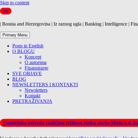
Skip to content
Bife
| Bosnia and Herzegovina | Iz raznog ugla | Banking | Intelligence | Fin
Primary Menu
Posts in English
O BLOGU
Koncept
O autorima
Finansiranje
SVE OBJAVE
BLOG
NEWSLETTERS I KONTAKTI
Newsletters
Kontakt
PRETRAŽIVANJA
Empirijska potvrda različitog tržišnog rizika akcija Mtela a.d. 