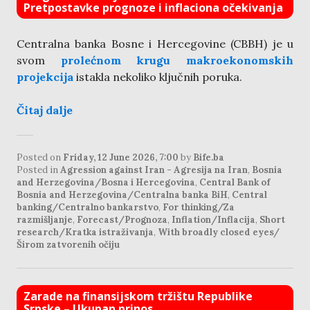
Pretpostavke prognoze i inflaciona očekivanja
Centralna banka Bosne i Hercegovine (CBBH) je u
svom
prolećnom krugu makroekonomskih
projekcija
istakla nekoliko ključnih poruka.
Čitaj dalje
Posted on
Friday, 12 June 2026, 7:00
by
Bife.ba
Posted in
Agression against Iran - Agresija na Iran
,
Bosnia
and Herzegovina/Bosna i Hercegovina
,
Central Bank of
Bosnia and Herzegovina/Centralna banka BiH
,
Central
banking/Centralno bankarstvo
,
For thinking/Za
razmišljanje
,
Forecast/Prognoza
,
Inflation/Inflacija
,
Short
research/Kratka istraživanja
,
With broadly closed eyes/
Širom zatvorenih očiju
Zarade na finansijskom tržištu Republike
Srpske – Ukupan prinos