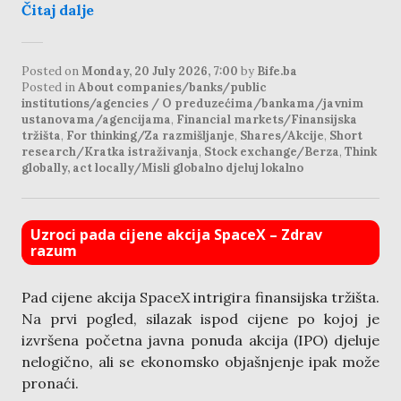
Čitaj dalje
Posted on
Monday, 20 July 2026, 7:00
by
Bife.ba
Posted in
About companies/banks/public
institutions/agencies / O preduzećima/bankama/javnim
ustanovama/agencijama
,
Financial markets/Finansijska
tržišta
,
For thinking/Za razmišljanje
,
Shares/Akcije
,
Short
research/Kratka istraživanja
,
Stock exchange/Berza
,
Think
globally, act locally/Misli globalno djeluj lokalno
Uzroci pada cijene akcija SpaceX – Zdrav
razum
Pad cijene akcija SpaceX intrigira finansijska tržišta.
Na prvi pogled, silazak ispod cijene po kojoj je
izvršena početna javna ponuda akcija (IPO) djeluje
nelogično, ali se ekonomsko objašnjenje ipak može
pronaći.