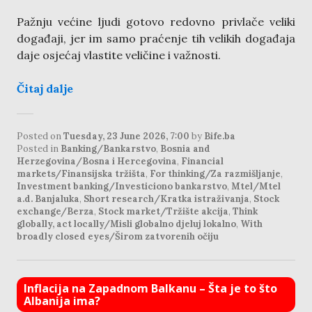
Pažnju većine ljudi gotovo redovno privlače veliki
događaji, jer im samo praćenje tih velikih događaja
daje osjećaj vlastite veličine i važnosti.
Čitaj dalje
Posted on
Tuesday, 23 June 2026, 7:00
by
Bife.ba
Posted in
Banking/Bankarstvo
,
Bosnia and
Herzegovina/Bosna i Hercegovina
,
Financial
markets/Finansijska tržišta
,
For thinking/Za razmišljanje
,
Investment banking/Investiciono bankarstvo
,
Mtel/Mtel
a.d. Banjaluka
,
Short research/Kratka istraživanja
,
Stock
exchange/Berza
,
Stock market/Tržište akcija
,
Think
globally, act locally/Misli globalno djeluj lokalno
,
With
broadly closed eyes/Širom zatvorenih očiju
Inflacija na Zapadnom Balkanu – Šta je to što
Albanija ima?