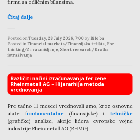
firmu sa odličnim bilansima.
Čitaj dalje
Posted on
Tuesday, 28 July 2026, 7:00
by
Bife.ba
Posted in
Financial markets/Finansijska tržišta
,
For
thinking/Za razmišljanje
,
Short research/Kratka
istraživanja
Različiti načini izračunavanja fer cene
Rheinmetall AG – Hijerarhija metoda
vrednovanja
Pre tačno 11 meseci vrednovali smo, kroz osnovne
alate f
undamentalne
(finansijske) i
tehničke
(grafičke) analize, akcije lidera evropske vojne
industrije Rheinmetall AG (RHMG).