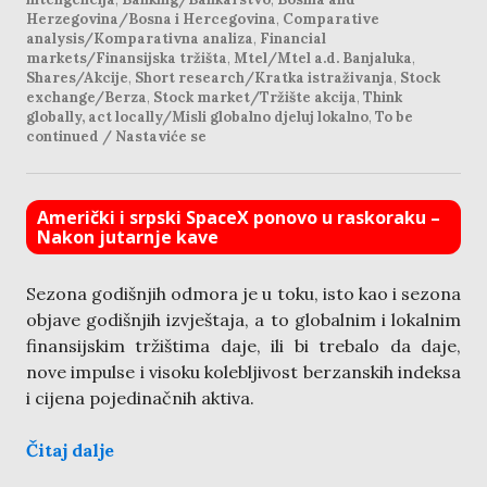
Herzegovina/Bosna i Hercegovina
,
Comparative
analysis/Komparativna analiza
,
Financial
markets/Finansijska tržišta
,
Mtel/Mtel a.d. Banjaluka
,
Shares/Akcije
,
Short research/Kratka istraživanja
,
Stock
exchange/Berza
,
Stock market/Tržište akcija
,
Think
globally, act locally/Misli globalno djeluj lokalno
,
To be
continued / Nastaviće se
Američki i srpski SpaceX ponovo u raskoraku –
Nakon jutarnje kave
Sezona godišnjih odmora je u toku, isto kao i sezona
objave godišnjih izvještaja, a to globalnim i lokalnim
finansijskim tržištima daje, ili bi trebalo da daje,
nove impulse i visoku kolebljivost berzanskih indeksa
i cijena pojedinačnih aktiva.
Čitaj dalje