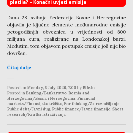
platila? – Konačni uvjeti emisije
Dana 28. svibnja Federacija Bosne i Hercegovine
objavila je ključne elemente međunarodne emisije
petogodišnjih obveznica u vrijednosti od 800
milijuna eura, realizirane na Londonskoj burzi.
Međutim, tom objavom postupak emisije još nije bio
dovršen.
Čitaj dalje
Posted on
Monday, 6 July 2026, 7:00
by
Bife.ba
Posted in
Banking/Bankarstvo
,
Bosnia and
Herzegovina/Bosna i Hercegovina
,
Financial
markets/Finansijska tržišta
,
For thinking/Za razmišljanje
,
Public debt/Javni dug
,
Public finance/Javne finansije
,
Short
research/Kratka istraživanja