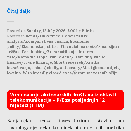
Čitaj dalje
Posted on
Sunday, 12 July 2026, 7:00
by
Bife.ba
Posted in
Bonds/Obveznice
,
Comparative
analysis/Komparativna analiza
,
Economic
policy/Ekonomska politika
,
Financial markets/Finansijska
tržišta
,
For thinking/Za razmišljanje
,
Interest
rate/Kamatne stope
,
Public debt/Javni dug
,
Public
finance/Javne finansije
,
Short research/Kratka
istraživanja
,
Think globally, act locally/Misli globalno djeluj
lokalno
,
With broadly closed eyes/Širom zatvorenih očiju
Vrednovanje akcionarskih društava iz oblasti
telekomunikacija – P/E za posljednjih 12
mjeseci (TTM)
Banjalučka berza investitorima stavlja na
raspolaganje nekoliko direktnih mjera ili metrika