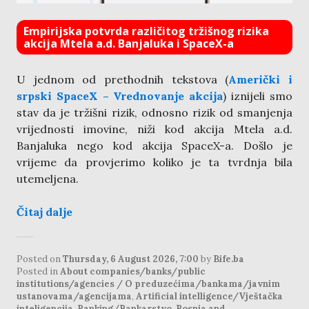
Empirijska potvrda različitog tržišnog rizika
akcija Mtela a.d. Banjaluka i SpaceX-a
U jednom od prethodnih tekstova (
Američki i
srpski SpaceX – Vrednovanje akcija
) iznijeli smo
stav da je tržišni rizik, odnosno rizik od smanjenja
vrijednosti imovine, niži kod akcija Mtela a.d.
Banjaluka nego kod akcija SpaceX-a. Došlo je
vrijeme da provjerimo koliko je ta tvrdnja bila
utemeljena.
Čitaj dalje
Posted on
Thursday, 6 August 2026, 7:00
by
Bife.ba
Posted in
About companies/banks/public
institutions/agencies / O preduzećima/bankama/javnim
ustanovama/agencijama
,
Artificial intelligence/Vještačka
inteligencija
,
Banking/Bankarstvo
,
Bosnia and