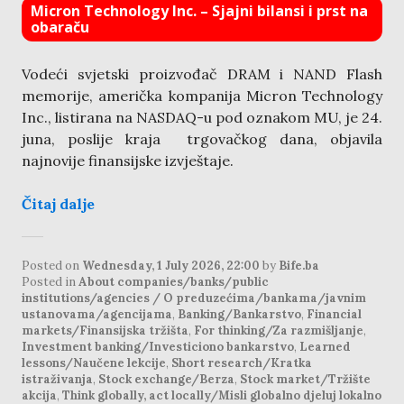
Micron Technology Inc. – Sjajni bilansi i prst na
obaraču
Vodeći svjetski proizvođač DRAM i NAND Flash
memorije, američka kompanija Micron Technology
Inc., listirana na NASDAQ-u pod oznakom MU, je 24.
juna, poslije kraja trgovačkog dana, objavila
najnovije finansijske izvještaje.
Čitaj dalje
Posted on
Wednesday, 1 July 2026, 22:00
by
Bife.ba
Posted in
About companies/banks/public
institutions/agencies / O preduzećima/bankama/javnim
ustanovama/agencijama
,
Banking/Bankarstvo
,
Financial
markets/Finansijska tržišta
,
For thinking/Za razmišljanje
,
Investment banking/Investiciono bankarstvo
,
Learned
lessons/Naučene lekcije
,
Short research/Kratka
istraživanja
,
Stock exchange/Berza
,
Stock market/Tržište
akcija
,
Think globally, act locally/Misli globalno djeluj lokalno