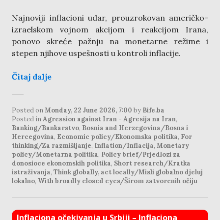
Najnoviji inflacioni udar, prouzrokovan američko-
izraelskom vojnom akcijom i reakcijom Irana,
ponovo skreće pažnju na monetarne režime i
stepen njihove uspešnosti u kontroli inflacije.
Čitaj dalje
Posted on
Monday, 22 June 2026, 7:00
by
Bife.ba
Posted in
Agression against Iran - Agresija na Iran
,
Banking/Bankarstvo
,
Bosnia and Herzegovina/Bosna i
Hercegovina
,
Economic policy/Ekonomska politika
,
For
thinking/Za razmišljanje
,
Inflation/Inflacija
,
Monetary
policy/Monetarna politika
,
Policy brief/Prjedlozi za
donosioce ekonomskih politika
,
Short research/Kratka
istraživanja
,
Think globally, act locally/Misli globalno djeluj
lokalno
,
With broadly closed eyes/Širom zatvorenih očiju
Inflaciona očekivanja u Srbiji – Inflaciona