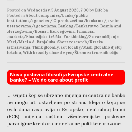
Posted on
Wednesday, 5 August 2026, 7:00
by
Bife.ba
Posted in
About companies/banks/public
institutions/agencies / O preduzećima/bankama/javnim
ustanovama/agencijama
,
Banking/Bankarstvo
,
Bosnia and
Herzegovina/Bosna i Hercegovina
,
Financial
markets/Finansijska tržišta
,
For thinking/Za razmišljanje
,
Mtel/Mtel a.d. Banjaluka
,
Short research/Kratka
istraživanja
,
Think globally, act locally/Misli globalno djeluj
lokalno
,
With broadly closed eyes/Širom zatvorenih očiju
Nova poslovna filosofija Evropske centralne
banke? – We do care about profit
U svijetu koji se ubrzano mijenja ni centralne banke
ne mogu biti ostavljene po strani. Ideja o kojoj se
ovih dana raspravlja u Evropskoj centralnoj banci
(ECB) mijenja suštinu višedecenijske poslovne
paradigme kreatora monetarne politike eurozone.