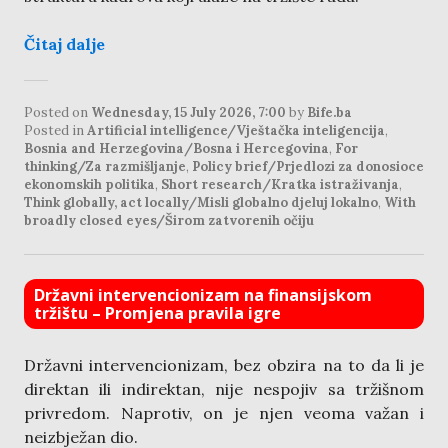
Čitaj dalje
Posted on
Wednesday, 15 July 2026, 7:00
by
Bife.ba
Posted in
Artificial intelligence/Vještačka inteligencija
,
Bosnia and Herzegovina/Bosna i Hercegovina
,
For
thinking/Za razmišljanje
,
Policy brief/Prjedlozi za donosioce
ekonomskih politika
,
Short research/Kratka istraživanja
,
Think globally, act locally/Misli globalno djeluj lokalno
,
With
broadly closed eyes/Širom zatvorenih očiju
Državni intervencionizam na finansijskom
tržištu – Promjena pravila igre
Državni intervencionizam, bez obzira na to da li je
direktan ili indirektan, nije nespojiv sa tržišnom
privredom. Naprotiv, on je njen veoma važan i
neizbježan dio.