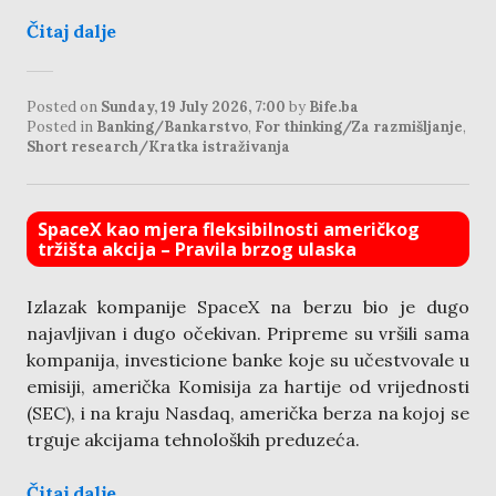
Čitaj dalje
Posted on
Sunday, 19 July 2026, 7:00
by
Bife.ba
Posted in
Banking/Bankarstvo
,
For thinking/Za razmišljanje
,
Short research/Kratka istraživanja
SpaceX kao mjera fleksibilnosti američkog
tržišta akcija – Pravila brzog ulaska
Izlazak kompanije SpaceX na berzu bio je dugo
najavljivan i dugo očekivan. Pripreme su vršili sama
kompanija, investicione banke koje su učestvovale u
emisiji, američka Komisija za hartije od vrijednosti
(SEC), i na kraju Nasdaq, američka berza na kojoj se
trguje akcijama tehnoloških preduzeća.
Čitaj dalje