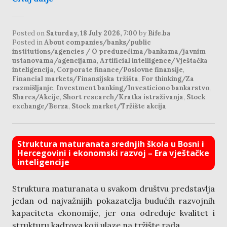
Posted on
Saturday, 18 July 2026, 7:00
by
Bife.ba
Posted in
About companies/banks/public
institutions/agencies / O preduzećima/bankama/javnim
ustanovama/agencijama
,
Artificial intelligence/Vještačka
inteligencija
,
Corporate finance/Poslovne finansije
,
Financial markets/Finansijska tržišta
,
For thinking/Za
razmišljanje
,
Investment banking/Investiciono bankarstvo
,
Shares/Akcije
,
Short research/Kratka istraživanja
,
Stock
exchange/Berza
,
Stock market/Tržište akcija
Struktura maturanata srednjih škola u Bosni i
Hercegovini i ekonomski razvoj – Era vještačke
inteligencije
Struktura maturanata u svakom društvu predstavlja
jedan od najvažnijih pokazatelja budućih razvojnih
kapaciteta ekonomije, jer ona određuje kvalitet i
strukturu kadrova koji ulaze na tržište rada.