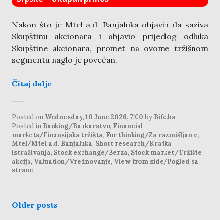
Nakon što je Mtel a.d. Banjaluka objavio da saziva
Skupštinu akcionara i objavio prijedlog odluka
Skupštine akcionara, promet na ovome tržišnom
segmentu naglo je povećan.
Čitaj dalje
Posted on
Wednesday, 10 June 2026, 7:00
by
Bife.ba
Posted in
Banking/Bankarstvo
,
Financial
markets/Finansijska tržišta
,
For thinking/Za razmišljanje
,
Mtel/Mtel a.d. Banjaluka
,
Short research/Kratka
istraživanja
,
Stock exchange/Berza
,
Stock market/Tržište
akcija
,
Valuation/Vrednovanje
,
View from side/Pogled sa
strane
posts
Older posts
navigation