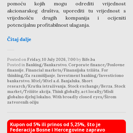
pomoću kojih mogu odrediti vrijednost
akcionarskog društva, uporediti tu vrijednost s
vrijednošću drugih kompanija i ocijeniti
potencijalnu profitabilnost ulaganja.
Čitaj dalje
Posted on
Friday, 10 July 2026, 7:00
by
Bife.ba
Posted in
Banking/Bankarstvo
,
Corporate finance/Poslovne
finansije
,
Financial markets/Finansijska tržišta
,
For
thinking/Za razmišljanje
,
Investment banking/Investiciono
bankarstvo
,
Mtel/Mtel a.d. Banjaluka
,
Short
research/Kratka istraživanja
,
Stock exchange/Berza
,
Stock
market/Tržište akcija
,
Think globally, act locally/Misli
globalno djeluj lokalno
,
With broadly closed eyes/Širom
zatvorenih očiju
Kupon od 5% ili prinos od 5,25%, što je
Federacija Bosne i Hercegovine zapravo