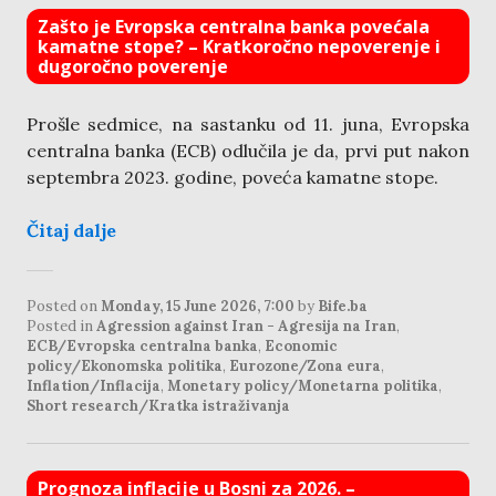
Zašto je Evropska centralna banka povećala
kamatne stope? – Kratkoročno nepoverenje i
dugoročno poverenje
Prošle sedmice, na sastanku od 11. juna, Evropska
centralna banka (ECB) odlučila je da, prvi put nakon
septembra 2023. godine, poveća kamatne stope.
Čitaj dalje
Posted on
Monday, 15 June 2026, 7:00
by
Bife.ba
Posted in
Agression against Iran - Agresija na Iran
,
ECB/Evropska centralna banka
,
Economic
policy/Ekonomska politika
,
Eurozone/Zona eura
,
Inflation/Inflacija
,
Monetary policy/Monetarna politika
,
Short research/Kratka istraživanja
Prognoza inflacije u Bosni za 2026. –