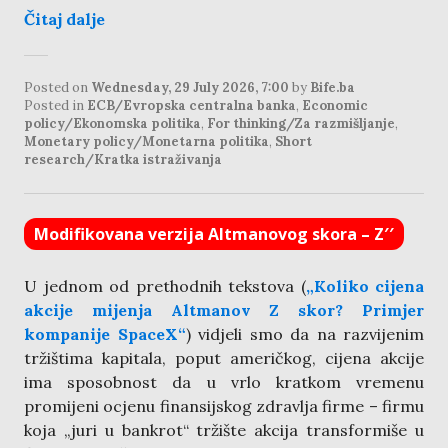
Čitaj dalje
Posted on
Wednesday, 29 July 2026, 7:00
by
Bife.ba
Posted in
ECB/Evropska centralna banka
,
Economic
policy/Ekonomska politika
,
For thinking/Za razmišljanje
,
Monetary policy/Monetarna politika
,
Short
research/Kratka istraživanja
Modifikovana verzija Altmanovog skora – Z′′
U jednom od prethodnih tekstova (
„Koliko cijena
akcije mijenja Altmanov Z skor? Primjer
kompanije SpaceX“
) vidjeli smo da na razvijenim
tržištima kapitala, poput američkog, cijena akcije
ima sposobnost da u vrlo kratkom vremenu
promijeni ocjenu finansijskog zdravlja firme – firmu
koja „juri u bankrot“ tržište akcija transformiše u