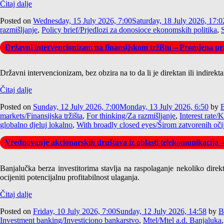
Čitaj dalje
Posted on
Wednesday, 15 July 2026, 7:00
Saturday, 18 July 2026, 17:0
razmišljanje
,
Policy brief/Prjedlozi za donosioce ekonomskih politika
,
Državni intervencionizam na finansijskom tržištu – Promjena pra
Državni intervencionizam, bez obzira na to da li je direktan ili indirek
Čitaj dalje
Posted on
Sunday, 12 July 2026, 7:00
Monday, 13 July 2026, 6:50
by
B
markets/Finansijska tržišta
,
For thinking/Za razmišljanje
,
Interest rate/
globalno djeluj lokalno
,
With broadly closed eyes/Širom zatvorenih oči
Vrednovanje akcionarskih društava iz oblasti telekomunikacija 
Banjalučka berza investitorima stavlja na raspolaganje nekoliko direk
ocijeniti potencijalnu profitabilnost ulaganja.
Čitaj dalje
Posted on
Friday, 10 July 2026, 7:00
Sunday, 12 July 2026, 14:58
by
B
Investment banking/Investiciono bankarstvo
,
Mtel/Mtel a.d. Banjaluka