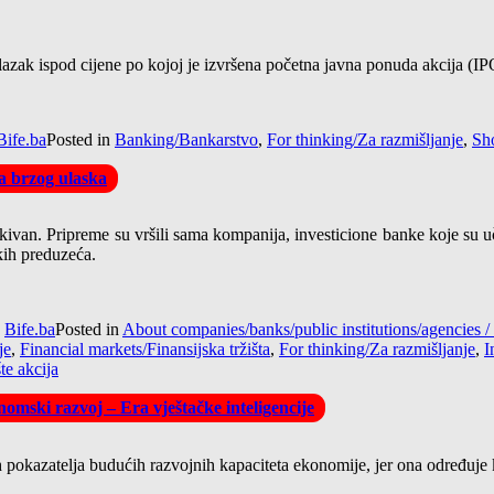
 silazak ispod cijene po kojoj je izvršena početna javna ponuda akcija (
Bife.ba
Posted in
Banking/Bankarstvo
,
For thinking/Za razmišljanje
,
Sho
la brzog ulaska
van. Pripreme su vršili sama kompanija, investicione banke koje su uče
kih preduzeća.
y
Bife.ba
Posted in
About companies/banks/public institutions/agencie
je
,
Financial markets/Finansijska tržišta
,
For thinking/Za razmišljanje
,
I
te akcija
omski razvoj – Era vještačke inteligencije
pokazatelja budućih razvojnih kapaciteta ekonomije, jer ona određuje kva