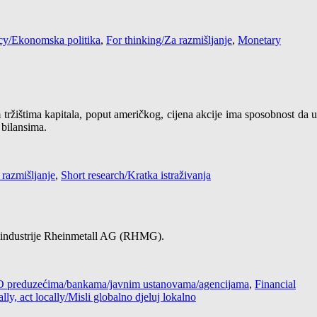
cy/Ekonomska politika
,
For thinking/Za razmišljanje
,
Monetary
m tržištima kapitala, poput američkog, cijena akcije ima sposobnost da 
 bilansima.
 razmišljanje
,
Short research/Kratka istraživanja
ne industrije Rheinmetall AG (RHMG).
 / O preduzećima/bankama/javnim ustanovama/agencijama
,
Financial
lly, act locally/Misli globalno djeluj lokalno