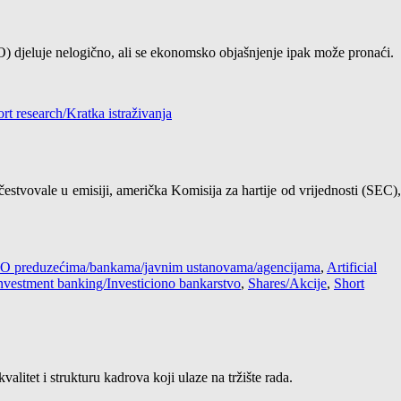
IPO) djeluje nelogično, ali se ekonomsko objašnjenje ipak može pronaći.
rt research/Kratka istraživanja
stvovale u emisiji, američka Komisija za hartije od vrijednosti (SEC),
s / O preduzećima/bankama/javnim ustanovama/agencijama
,
Artificial
nvestment banking/Investiciono bankarstvo
,
Shares/Akcije
,
Short
litet i strukturu kadrova koji ulaze na tržište rada.