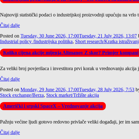
Najnoviji statistički podaci o industrijskoj proizvodnji upućuju na vrlo 
Čitaj dalje
Posted on
Tuesday, 30 June 2026, 17:00
Tuesday, 21 July 2026, 13:07
Industrial policy /Industrijska politika
,
Short research/Kratka istraživanj
Koliko cijena akcije mijenja Altmanov Z skor? Primjer kompan
Za veliki broj povjerilaca i investitora prvi korak u vrednovanju akcija
Čitaj dalje
Posted on
Monday, 29 June 2026, 17:00
Tuesday, 28 July 2026, 7:53
b
Stock exchange/Berza
,
Stock market/Tržište akcija
Američki i srpski SpaceX – Vrednovanje akcija
Pažnju većine ljudi gotovo redovno privlače veliki događaji, jer im samo 
Čitaj dalje