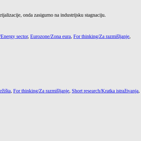
rijalizacije, onda zasigurno na industrijsku stagnaciju.
/Energy sector
,
Eurozone/Zona eura
,
For thinking/Za razmišljanje
,
ržišta
,
For thinking/Za razmišljanje
,
Short research/Kratka istraživanja
,