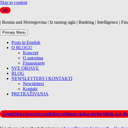
Skip to content
Bife
| Bosnia and Herzegovina | Iz raznog ugla | Banking | Intelligence | Fin
Primary Menu
Posts in English
O BLOGU
Koncept
O autorima
Finansiranje
SVE OBJAVE
BLOG
NEWSLETTERS I KONTAKTI
Newsletters
Kontakt
PRETRAŽIVANJA
Empirijska potvrda različitog tržišnog rizika akcija Mtela a.d. 