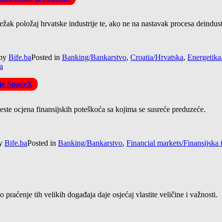
težak položaj hrvatske industrije te, ako ne na nastavak procesa deindust
by
Bife.ba
Posted in
Banking/Bankarstvo
,
Croatia/Hrvatska
,
Energetika
a
ije SpaceX
 jeste ocjena finansijskih poteškoća sa kojima se susreće preduzeće.
y
Bife.ba
Posted in
Banking/Bankarstvo
,
Financial markets/Finansijska t
praćenje tih velikih događaja daje osjećaj vlastite veličine i važnosti.