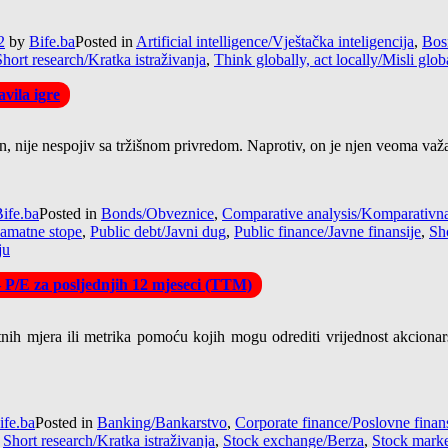
2
by
Bife.ba
Posted in
Artificial intelligence/Vještačka inteligencija
,
Bos
Short research/Kratka istraživanja
,
Think globally, act locally/Misli glob
vila igre
tan, nije nespojiv sa tržišnom privredom. Naprotiv, on je njen veoma važ
ife.ba
Posted in
Bonds/Obveznice
,
Comparative analysis/Komparativna
Kamatne stope
,
Public debt/Javni dug
,
Public finance/Javne finansije
,
Sho
ju
– P/E za posljednjih 12 mjeseci (TTM)
tnih mjera ili metrika pomoću kojih mogu odrediti vrijednost akcionar
ife.ba
Posted in
Banking/Bankarstvo
,
Corporate finance/Poslovne finans
,
Short research/Kratka istraživanja
,
Stock exchange/Berza
,
Stock market