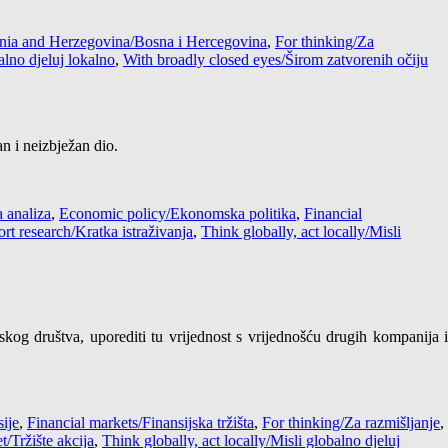
nia and Herzegovina/Bosna i Hercegovina
,
For thinking/Za
alno djeluj lokalno
,
With broadly closed eyes/Širom zatvorenih očiju
an i neizbježan dio.
 analiza
,
Economic policy/Ekonomska politika
,
Financial
rt research/Kratka istraživanja
,
Think globally, act locally/Misli
skog društva, uporediti tu vrijednost s vrijednošću drugih kompanija i
ije
,
Financial markets/Finansijska tržišta
,
For thinking/Za razmišljanje
,
/Tržište akcija
,
Think globally, act locally/Misli globalno djeluj