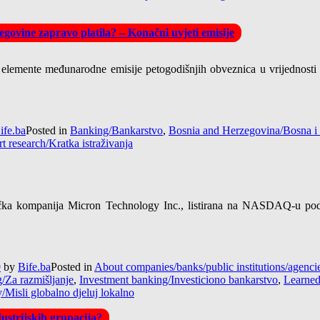
govine zapravo platila? – Konačni uvjeti emisije
 elemente međunarodne emisije petogodišnjih obveznica u vrijednosti
ife.ba
Posted in
Banking/Bankarstvo
,
Bosnia and Herzegovina/Bosna i
t research/Kratka istraživanja
a kompanija Micron Technology Inc., listirana na NASDAQ-u pod o
9
by
Bife.ba
Posted in
About companies/banks/public institutions/agen
g/Za razmišljanje
,
Investment banking/Investiciono bankarstvo
,
Learned
y/Misli globalno djeluj lokalno
ustrijskih grupacija?