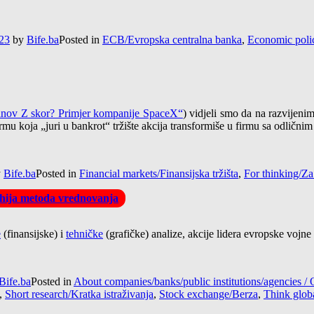
:23
by
Bife.ba
Posted in
ECB/Evropska centralna banka
,
Economic poli
manov Z skor? Primjer kompanije SpaceX“
) vidjeli smo da na razvijeni
mu koja „juri u bankrot“ tržište akcija transformiše u firmu sa odličnim
y
Bife.ba
Posted in
Financial markets/Finansijska tržišta
,
For thinking/Za
arhija metoda vrednovanja
e
(finansijske) i
tehničke
(grafičke) analize, akcije lidera evropske voj
Bife.ba
Posted in
About companies/banks/public institutions/agencies
,
Short research/Kratka istraživanja
,
Stock exchange/Berza
,
Think globa