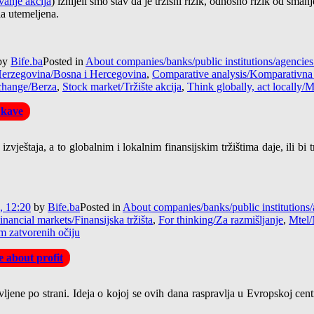
anje akcija
) iznijeli smo stav da je tržišni rizik, odnosno rizik od sma
la utemeljena.
by
Bife.ba
Posted in
About companies/banks/public institutions/agenci
erzegovina/Bosna i Hercegovina
,
Comparative analysis/Komparativna 
change/Berza
,
Stock market/Tržište akcija
,
Think globally, act locally/M
 kave
vještaja, a to globalnim i lokalnim finansijskim tržištima daje, ili bi 
, 12:20
by
Bife.ba
Posted in
About companies/banks/public institution
inancial markets/Finansijska tržišta
,
For thinking/Za razmišljanje
,
Mtel/
m zatvorenih očiju
 about profit
vljene po strani. Ideja o kojoj se ovih dana raspravlja u Evropskoj ce