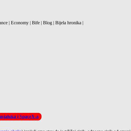
ance | Economy | Bife | Blog | Bijela hronika |
Banjaluka i SpaceX-a