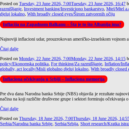
Posted on
Tuesday, 23 June 2026, 7:00
Tuesday, 23 June 2026, 16:47
b
razmišljanje
,
Investment banking/Investiciono bankarstvo
,
Mtel/Mtel a.
djeluj lokalno
,
With broadly closed eyes/Širom zatvorenih očiju
Inflacija na Zapadnom Balkanu – Šta je to što Albanija ima?
Najnoviji inflacioni udar, prouzrokovan američko-izraelskom vojnom akc
Čitaj dalje
Posted on
Monday, 22 June 2026, 7:00
Monday, 22 June 2026, 14:15
b
policy/Ekonomska politika
,
For thinking/Za razmišljanje
,
Inflation/Infl
globally, act locally/Misli globalno djeluj lokalno
,
With broadly closed 
Inflaciona očekivanja u Srbiji – Inflaciona memorija
Pre dva dana Narodna banka Srbije (NBS) objavila je rezultate najnov
načina na koji različite društvene grupe i sektori formiraju očekivanja o 
Čitaj dalje
Posted on
Thursday, 18 June 2026, 7:00
Thursday, 18 June 2026, 14:5
Serbia/Narodna banka Srbije
,
Serbia/Srbija
,
Short research/Kratka istra