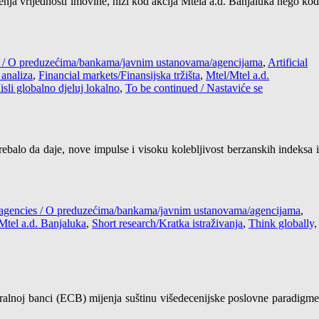
njenja vrijednosti imovine, niži kod akcija Mtela a.d. Banjaluka nego kod
es / O preduzećima/bankama/javnim ustanovama/agencijama
,
Artificial
analiza
,
Financial markets/Finansijska tržišta
,
Mtel/Mtel a.d.
isli globalno djeluj lokalno
,
To be continued / Nastaviće se
trebalo da daje, nove impulse i visoku kolebljivost berzanskih indeksa i
s/agencies / O preduzećima/bankama/javnim ustanovama/agencijama
,
Mtel a.d. Banjaluka
,
Short research/Kratka istraživanja
,
Think globally,
ntralnoj banci (ECB) mijenja suštinu višedecenijske poslovne paradigme