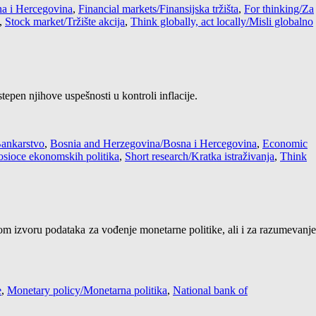
a i Hercegovina
,
Financial markets/Finansijska tržišta
,
For thinking/Za
,
Stock market/Tržište akcija
,
Think globally, act locally/Misli globalno
pen njihove uspešnosti u kontroli inflacije.
ankarstvo
,
Bosnia and Herzegovina/Bosna i Hercegovina
,
Economic
nosioce ekonomskih politika
,
Short research/Kratka istraživanja
,
Think
m izvoru podataka za vođenje monetarne politike, ali i za razumevanj
e
,
Monetary policy/Monetarna politika
,
National bank of