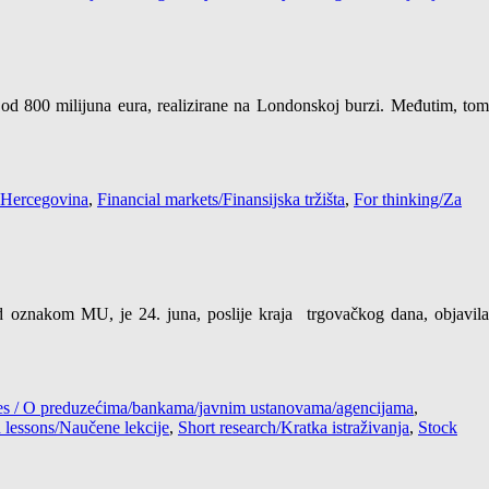
 od 800 milijuna eura, realizirane na Londonskoj burzi. Međutim, tom
 Hercegovina
,
Financial markets/Finansijska tržišta
,
For thinking/Za
znakom MU, je 24. juna, poslije kraja trgovačkog dana, objavila
cies / O preduzećima/bankama/javnim ustanovama/agencijama
,
 lessons/Naučene lekcije
,
Short research/Kratka istraživanja
,
Stock