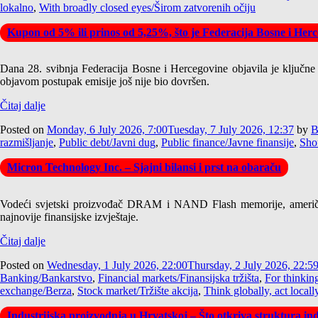
lokalno
,
With broadly closed eyes/Širom zatvorenih očiju
Kupon od 5% ili prinos od 5,25%, što je Federacija Bosne i Herce
Dana 28. svibnja Federacija Bosne i Hercegovine objavila je ključne
objavom postupak emisije još nije bio dovršen.
Čitaj dalje
Posted on
Monday, 6 July 2026, 7:00
Tuesday, 7 July 2026, 12:37
by
B
razmišljanje
,
Public debt/Javni dug
,
Public finance/Javne finansije
,
Shor
Micron Technology Inc. – Sjajni bilansi i prst na obaraču
Vodeći svjetski proizvođač DRAM i NAND Flash memorije, američk
najnovije finansijske izvještaje.
Čitaj dalje
Posted on
Wednesday, 1 July 2026, 22:00
Thursday, 2 July 2026, 22:5
Banking/Bankarstvo
,
Financial markets/Finansijska tržišta
,
For thinkin
exchange/Berza
,
Stock market/Tržište akcija
,
Think globally, act locall
Industrijska proizvodnja u Hrvatskoj – Što otkriva struktura ind