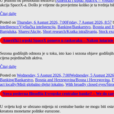
U jednom od prethodnih tekstova (
Američki i srpski SpaceX – Vrednov
akcija SpaceX-a. Došlo je vrijeme da provjerimo koliko je ta tvrdnja bi
Čitaj dalje
Posted on
Thursday, 6 August 2026, 7:00
Friday, 7 August 2026, 8:57
intelligence/Vještačka inteligencija
,
Banking/Bankarstvo
,
Bosnia and H
Banjaluka
,
Shares/Akcije
,
Short research/Kratka istraživanja
,
Stock ex
Američki i srpski SpaceX ponovo u raskoraku – Nakon jutarnje
Sezona godišnjih odmora je u toku, isto kao i sezona objave godišnjih iz
cijena pojedinačnih aktiva.
Čitaj dalje
Posted on
Wednesday, 5 August 2026, 7:00
Wednesday, 5 August 2026
Banking/Bankarstvo
,
Bosnia and Herzegovina/Bosna i Hercegovina
,
F
act locally/Misli globalno djeluj lokalno
,
With broadly closed eyes/Širo
Nova poslovna filosofija Evropske centralne banke? – We do care
U svijetu koji se ubrzano mijenja ni centralne banke ne mogu biti osta
kreatora monetarne politike eurozone.