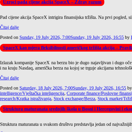
Uzroci pada cijene akcija SpaceX – Zdrav razum
Pad cijene akcija SpaceX intrigira finansijska tržišta. Na prvi pogled,
Čitaj dalje
Posted on
Sunday, 19 July 2026, 7:00
Sunday, 19 July 2026, 16:55
by
SpaceX kao mjera fleksibilnosti američkog tržišta akcija – Pravi
Izlazak kompanije SpaceX na berzu bio je dugo najavljivan i dugo očeki
i na kraju Nasdaq, američka berza na kojoj se trguje akcijama tehnološ
Čitaj dalje
Posted on
Saturday, 18 July 2026, 7:00
Sunday, 19 July 2026, 16:55
b
intelligence/Vještačka inteligencija
,
Corporate finance/Poslovne finansi
research/Kratka istraživanja
,
Stock exchange/Berza
,
Stock market/Tržiš
Struktura maturanata srednjih škola u Bosni i Hercegovini i ekon
Struktura maturanata u svakom društvu predstavlja jedan od najvažnijih 