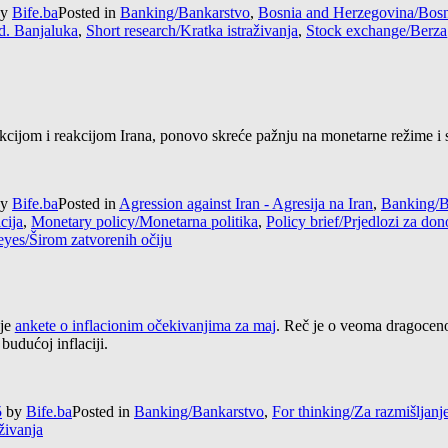
y
Bife.ba
Posted in
Banking/Bankarstvo
,
Bosnia and Herzegovina/Bosn
d. Banjaluka
,
Short research/Kratka istraživanja
,
Stock exchange/Berza
ijom i reakcijom Irana, ponovo skreće pažnju na monetarne režime i ste
y
Bife.ba
Posted in
Agression against Iran - Agresija na Iran
,
Banking/B
acija
,
Monetary policy/Monetarna politika
,
Policy brief/Prjedlozi za do
eyes/Širom zatvorenih očiju
ije
ankete o inflacionim očekivanjima za maj
. Reč je o veoma dragoceno
budućoj inflaciji.
5
by
Bife.ba
Posted in
Banking/Bankarstvo
,
For thinking/Za razmišljanj
živanja