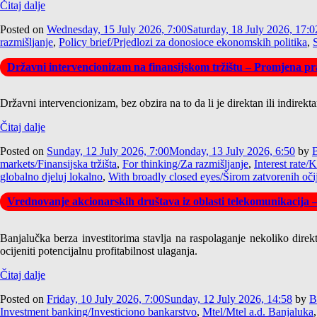
Čitaj dalje
Posted on
Wednesday, 15 July 2026, 7:00
Saturday, 18 July 2026, 17:0
razmišljanje
,
Policy brief/Prjedlozi za donosioce ekonomskih politika
,
Državni intervencionizam na finansijskom tržištu – Promjena pra
Državni intervencionizam, bez obzira na to da li je direktan ili indirek
Čitaj dalje
Posted on
Sunday, 12 July 2026, 7:00
Monday, 13 July 2026, 6:50
by
B
markets/Finansijska tržišta
,
For thinking/Za razmišljanje
,
Interest rate/
globalno djeluj lokalno
,
With broadly closed eyes/Širom zatvorenih oči
Vrednovanje akcionarskih društava iz oblasti telekomunikacija 
Banjalučka berza investitorima stavlja na raspolaganje nekoliko direk
ocijeniti potencijalnu profitabilnost ulaganja.
Čitaj dalje
Posted on
Friday, 10 July 2026, 7:00
Sunday, 12 July 2026, 14:58
by
B
Investment banking/Investiciono bankarstvo
,
Mtel/Mtel a.d. Banjaluka