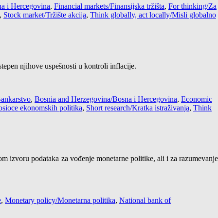
a i Hercegovina
,
Financial markets/Finansijska tržišta
,
For thinking/Za
,
Stock market/Tržište akcija
,
Think globally, act locally/Misli globalno
pen njihove uspešnosti u kontroli inflacije.
ankarstvo
,
Bosnia and Herzegovina/Bosna i Hercegovina
,
Economic
nosioce ekonomskih politika
,
Short research/Kratka istraživanja
,
Think
m izvoru podataka za vođenje monetarne politike, ali i za razumevanj
e
,
Monetary policy/Monetarna politika
,
National bank of