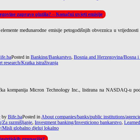
govine zapravo platila? – Konačni uvjeti emisije
 elemente međunarodne emisije petogodišnjih obveznica u vrijednosti
ife.ba
Posted in
Banking/Bankarstvo
,
Bosnia and Herzegovina/Bosna i
t research/Kratka istraživanja
a kompanija Micron Technology Inc., listirana na NASDAQ-u pod o
9
by
Bife.ba
Posted in
About companies/banks/public institutions/agen
g/Za razmišljanje
,
Investment banking/Investiciono bankarstvo
,
Learned
y/Misli globalno djeluj lokalno
ustrijskih grupacija?