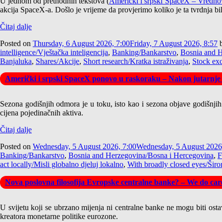
U jednom od prethodnih tekstova (
Američki i srpski SpaceX – Vrednov
akcija SpaceX-a. Došlo je vrijeme da provjerimo koliko je ta tvrdnja bi
Čitaj dalje
Posted on
Thursday, 6 August 2026, 7:00
Friday, 7 August 2026, 8:57
intelligence/Vještačka inteligencija
,
Banking/Bankarstvo
,
Bosnia and H
Banjaluka
,
Shares/Akcije
,
Short research/Kratka istraživanja
,
Stock ex
Američki i srpski SpaceX ponovo u raskoraku – Nakon jutarnje
Sezona godišnjih odmora je u toku, isto kao i sezona objave godišnjih iz
cijena pojedinačnih aktiva.
Čitaj dalje
Posted on
Wednesday, 5 August 2026, 7:00
Wednesday, 5 August 2026
Banking/Bankarstvo
,
Bosnia and Herzegovina/Bosna i Hercegovina
,
F
act locally/Misli globalno djeluj lokalno
,
With broadly closed eyes/Širo
Nova poslovna filosofija Evropske centralne banke? – We do care
U svijetu koji se ubrzano mijenja ni centralne banke ne mogu biti osta
kreatora monetarne politike eurozone.