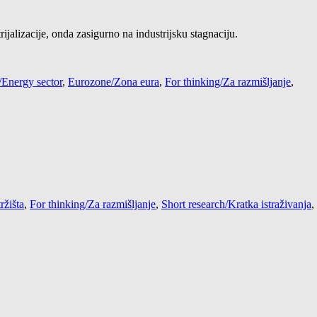
rijalizacije, onda zasigurno na industrijsku stagnaciju.
/Energy sector
,
Eurozone/Zona eura
,
For thinking/Za razmišljanje
,
ržišta
,
For thinking/Za razmišljanje
,
Short research/Kratka istraživanja
,