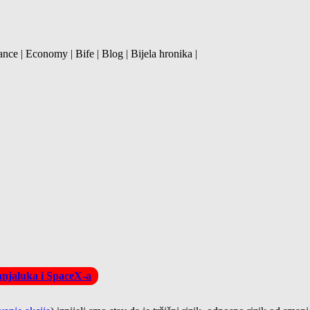
ance | Economy | Bife | Blog | Bijela hronika |
Banjaluka i SpaceX-a