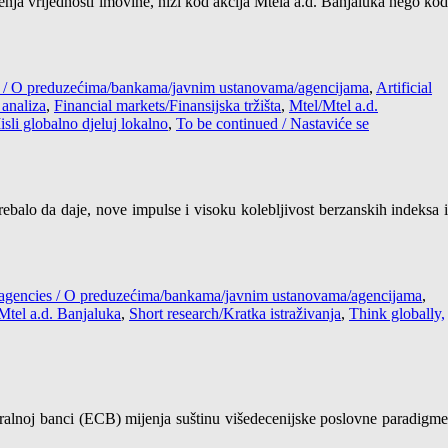
njenja vrijednosti imovine, niži kod akcija Mtela a.d. Banjaluka nego kod
es / O preduzećima/bankama/javnim ustanovama/agencijama
,
Artificial
analiza
,
Financial markets/Finansijska tržišta
,
Mtel/Mtel a.d.
isli globalno djeluj lokalno
,
To be continued / Nastaviće se
trebalo da daje, nove impulse i visoku kolebljivost berzanskih indeksa i
s/agencies / O preduzećima/bankama/javnim ustanovama/agencijama
,
Mtel a.d. Banjaluka
,
Short research/Kratka istraživanja
,
Think globally,
ntralnoj banci (ECB) mijenja suštinu višedecenijske poslovne paradigme