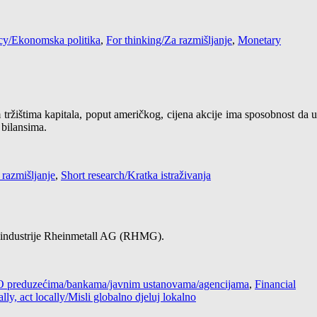
cy/Ekonomska politika
,
For thinking/Za razmišljanje
,
Monetary
m tržištima kapitala, poput američkog, cijena akcije ima sposobnost da 
 bilansima.
 razmišljanje
,
Short research/Kratka istraživanja
ne industrije Rheinmetall AG (RHMG).
 / O preduzećima/bankama/javnim ustanovama/agencijama
,
Financial
lly, act locally/Misli globalno djeluj lokalno