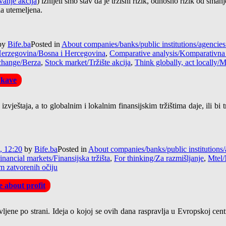
anje akcija
) iznijeli smo stav da je tržišni rizik, odnosno rizik od sma
la utemeljena.
by
Bife.ba
Posted in
About companies/banks/public institutions/agenci
erzegovina/Bosna i Hercegovina
,
Comparative analysis/Komparativna 
change/Berza
,
Stock market/Tržište akcija
,
Think globally, act locally/M
 kave
vještaja, a to globalnim i lokalnim finansijskim tržištima daje, ili bi 
, 12:20
by
Bife.ba
Posted in
About companies/banks/public institution
inancial markets/Finansijska tržišta
,
For thinking/Za razmišljanje
,
Mtel/
m zatvorenih očiju
 about profit
vljene po strani. Ideja o kojoj se ovih dana raspravlja u Evropskoj ce