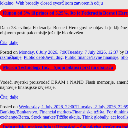
lokalno
,
With broadly closed eyes/Širom zatvorenih očiju
Kupon od 5% ili prinos od 5,25%, što je Federacija Bosne i Herce
Dana 28. svibnja Federacija Bosne i Hercegovine objavila je ključne
objavom postupak emisije još nije bio dovršen.
Čitaj dalje
Posted on
Monday, 6 July 2026, 7:00
Tuesday, 7 July 2026, 12:37
by
B
razmišljanje
,
Public debt/Javni dug
,
Public finance/Javne finansije
,
Shor
Micron Technology Inc. – Sjajni bilansi i prst na obaraču
Vodeći svjetski proizvođač DRAM i NAND Flash memorije, američk
najnovije finansijske izvještaje.
Čitaj dalje
Posted on
Wednesday, 1 July 2026, 22:00
Thursday, 2 July 2026, 22:5
Banking/Bankarstvo
,
Financial markets/Finansijska tržišta
,
For thinkin
exchange/Berza
,
Stock market/Tržište akcija
,
Think globally, act locall
Industrijska proizvodnja u Hrvatskoj – Što otkriva struktura ind