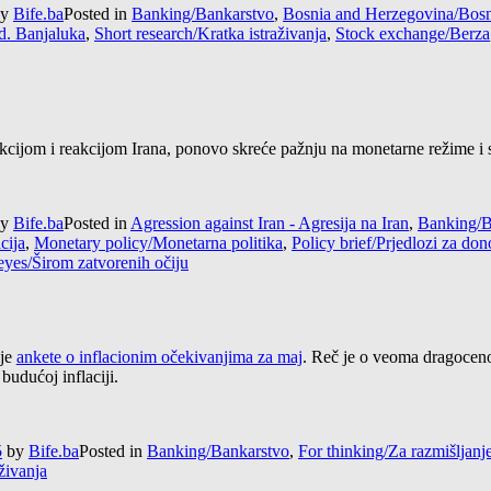
y
Bife.ba
Posted in
Banking/Bankarstvo
,
Bosnia and Herzegovina/Bosn
d. Banjaluka
,
Short research/Kratka istraživanja
,
Stock exchange/Berza
ijom i reakcijom Irana, ponovo skreće pažnju na monetarne režime i ste
y
Bife.ba
Posted in
Agression against Iran - Agresija na Iran
,
Banking/B
acija
,
Monetary policy/Monetarna politika
,
Policy brief/Prjedlozi za do
eyes/Širom zatvorenih očiju
ije
ankete o inflacionim očekivanjima za maj
. Reč je o veoma dragoceno
budućoj inflaciji.
5
by
Bife.ba
Posted in
Banking/Bankarstvo
,
For thinking/Za razmišljanj
živanja