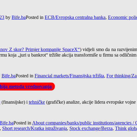
:23
by
Bife.ba
Posted in
ECB/Evropska centralna banka
,
Economic poli
manov Z skor? Primjer kompanije SpaceX“
) vidjeli smo da na razvijeni
mu koja „juri u bankrot“ tržište akcija transformiše u firmu sa odličnim
y
Bife.ba
Posted in
Financial markets/Finansijska tržišta
,
For thinking/Za
arhija metoda vrednovanja
e
(finansijske) i
tehničke
(grafičke) analize, akcije lidera evropske voj
Bife.ba
Posted in
About companies/banks/public institutions/agencies
,
Short research/Kratka istraživanja
,
Stock exchange/Berza
,
Think globa