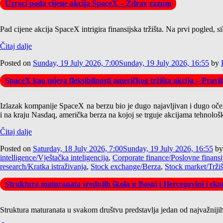
Uzroci pada cijene akcija SpaceX – Zdrav razum
Pad cijene akcija SpaceX intrigira finansijska tržišta. Na prvi pogled,
Čitaj dalje
Posted on
Sunday, 19 July 2026, 7:00
Sunday, 19 July 2026, 16:55
by
SpaceX kao mjera fleksibilnosti američkog tržišta akcija – Pravi
Izlazak kompanije SpaceX na berzu bio je dugo najavljivan i dugo očeki
i na kraju Nasdaq, američka berza na kojoj se trguje akcijama tehnološ
Čitaj dalje
Posted on
Saturday, 18 July 2026, 7:00
Sunday, 19 July 2026, 16:55
b
intelligence/Vještačka inteligencija
,
Corporate finance/Poslovne finansi
research/Kratka istraživanja
,
Stock exchange/Berza
,
Stock market/Tržiš
Struktura maturanata srednjih škola u Bosni i Hercegovini i ekon
Struktura maturanata u svakom društvu predstavlja jedan od najvažnijih 