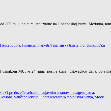
 od 800 milijuna eura, realizirane na Londonskoj burzi. Međutim, tom
 Hercegovina
,
Financial markets/Finansijska tržišta
,
For thinking/Za
znakom MU, je 24. juna, poslije kraja trgovačkog dana, objavila
cies / O preduzećima/bankama/javnim ustanovama/agencijama
,
 lessons/Naučene lekcije
,
Short research/Kratka istraživanja
,
Stock