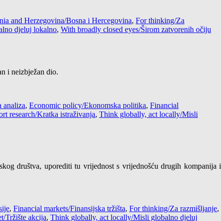
nia and Herzegovina/Bosna i Hercegovina
,
For thinking/Za
alno djeluj lokalno
,
With broadly closed eyes/Širom zatvorenih očiju
an i neizbježan dio.
 analiza
,
Economic policy/Ekonomska politika
,
Financial
rt research/Kratka istraživanja
,
Think globally, act locally/Misli
skog društva, uporediti tu vrijednost s vrijednošću drugih kompanija i
ije
,
Financial markets/Finansijska tržišta
,
For thinking/Za razmišljanje
,
/Tržište akcija
,
Think globally, act locally/Misli globalno djeluj