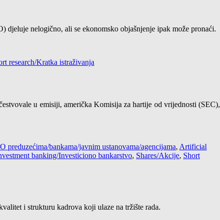
IPO) djeluje nelogično, ali se ekonomsko objašnjenje ipak može pronaći.
rt research/Kratka istraživanja
stvovale u emisiji, američka Komisija za hartije od vrijednosti (SEC),
s / O preduzećima/bankama/javnim ustanovama/agencijama
,
Artificial
nvestment banking/Investiciono bankarstvo
,
Shares/Akcije
,
Short
litet i strukturu kadrova koji ulaze na tržište rada.