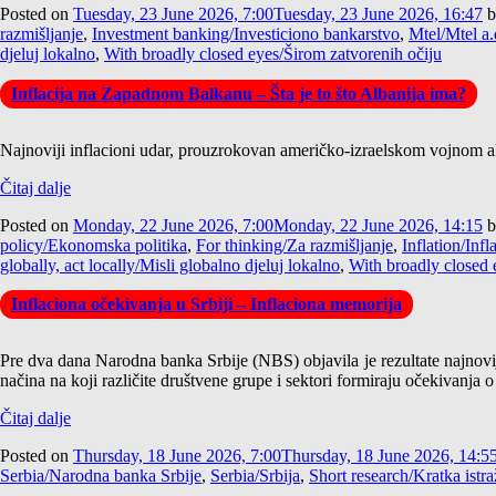
Posted on
Tuesday, 23 June 2026, 7:00
Tuesday, 23 June 2026, 16:47
b
razmišljanje
,
Investment banking/Investiciono bankarstvo
,
Mtel/Mtel a.
djeluj lokalno
,
With broadly closed eyes/Širom zatvorenih očiju
Inflacija na Zapadnom Balkanu – Šta je to što Albanija ima?
Najnoviji inflacioni udar, prouzrokovan američko-izraelskom vojnom akc
Čitaj dalje
Posted on
Monday, 22 June 2026, 7:00
Monday, 22 June 2026, 14:15
b
policy/Ekonomska politika
,
For thinking/Za razmišljanje
,
Inflation/Infl
globally, act locally/Misli globalno djeluj lokalno
,
With broadly closed 
Inflaciona očekivanja u Srbiji – Inflaciona memorija
Pre dva dana Narodna banka Srbije (NBS) objavila je rezultate najnov
načina na koji različite društvene grupe i sektori formiraju očekivanja o 
Čitaj dalje
Posted on
Thursday, 18 June 2026, 7:00
Thursday, 18 June 2026, 14:5
Serbia/Narodna banka Srbije
,
Serbia/Srbija
,
Short research/Kratka istra