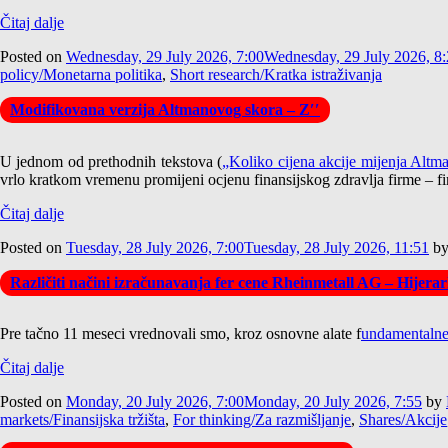
Čitaj dalje
Posted on
Wednesday, 29 July 2026, 7:00
Wednesday, 29 July 2026, 8
policy/Monetarna politika
,
Short research/Kratka istraživanja
Modifikovana verzija Altmanovog skora – Z′′
U jednom od prethodnih tekstova (
„Koliko cijena akcije mijenja Alt
vrlo kratkom vremenu promijeni ocjenu finansijskog zdravlja firme – fir
Čitaj dalje
Posted on
Tuesday, 28 July 2026, 7:00
Tuesday, 28 July 2026, 11:51
b
Različiti načini izračunavanja fer cene Rheinmetall AG – Hijer
Pre tačno 11 meseci vrednovali smo, kroz osnovne alate f
undamentaln
Čitaj dalje
Posted on
Monday, 20 July 2026, 7:00
Monday, 20 July 2026, 7:55
by
markets/Finansijska tržišta
,
For thinking/Za razmišljanje
,
Shares/Akcije