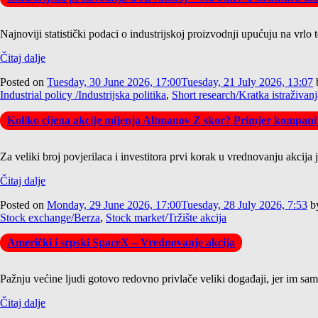
Najnoviji statistički podaci o industrijskoj proizvodnji upućuju na vrlo 
Čitaj dalje
Posted on
Tuesday, 30 June 2026, 17:00
Tuesday, 21 July 2026, 13:07
Industrial policy /Industrijska politika
,
Short research/Kratka istraživanj
Koliko cijena akcije mijenja Altmanov Z skor? Primjer kompan
Za veliki broj povjerilaca i investitora prvi korak u vrednovanju akcija
Čitaj dalje
Posted on
Monday, 29 June 2026, 17:00
Tuesday, 28 July 2026, 7:53
b
Stock exchange/Berza
,
Stock market/Tržište akcija
Američki i srpski SpaceX – Vrednovanje akcija
Pažnju većine ljudi gotovo redovno privlače veliki događaji, jer im samo 
Čitaj dalje