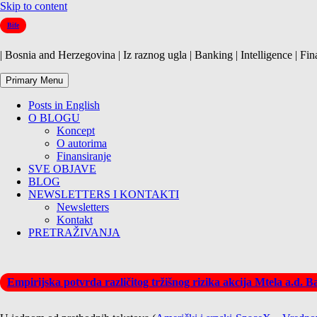
Skip to content
Bife
| Bosnia and Herzegovina | Iz raznog ugla | Banking | Intelligence | Fin
Primary Menu
Posts in English
O BLOGU
Koncept
O autorima
Finansiranje
SVE OBJAVE
BLOG
NEWSLETTERS I KONTAKTI
Newsletters
Kontakt
PRETRAŽIVANJA
Empirijska potvrda različitog tržišnog rizika akcija Mtela a.d. 