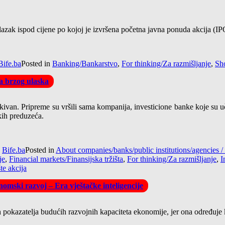
 silazak ispod cijene po kojoj je izvršena početna javna ponuda akcija (
Bife.ba
Posted in
Banking/Bankarstvo
,
For thinking/Za razmišljanje
,
Sho
la brzog ulaska
van. Pripreme su vršili sama kompanija, investicione banke koje su uče
kih preduzeća.
y
Bife.ba
Posted in
About companies/banks/public institutions/agencie
je
,
Financial markets/Finansijska tržišta
,
For thinking/Za razmišljanje
,
I
te akcija
omski razvoj – Era vještačke inteligencije
pokazatelja budućih razvojnih kapaciteta ekonomije, jer ona određuje kva