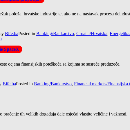
težak položaj hrvatske industrije te, ako ne na nastavak procesa deindust
by
Bife.ba
Posted in
Banking/Bankarstvo
,
Croatia/Hrvatska
,
Energetika
a
ije SpaceX
 jeste ocjena finansijskih poteškoća sa kojima se susreće preduzeće.
y
Bife.ba
Posted in
Banking/Bankarstvo
,
Financial markets/Finansijska t
praćenje tih velikih događaja daje osjećaj vlastite veličine i važnosti.