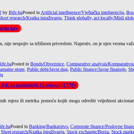
2
by
Bife.ba
Posted in
Artificial intelligence/Vještačka inteligencija
,
Bos
Short research/Kratka istraživanja
,
Think globally, act locally/Misli glob
vila igre
tan, nije nespojiv sa tržišnom privredom. Naprotiv, on je njen veoma važ
ife.ba
Posted in
Bonds/Obveznice
,
Comparative analysis/Komparativna
Kamatne stope
,
Public debt/Javni dug
,
Public finance/Javne finansije
,
Sho
ju
– P/E za posljednjih 12 mjeseci (TTM)
tnih mjera ili metrika pomoću kojih mogu odrediti vrijednost akcionar
ife.ba
Posted in
Banking/Bankarstvo
,
Corporate finance/Poslovne finans
,
Short research/Kratka istraživanja
,
Stock exchange/Berza
,
Stock market