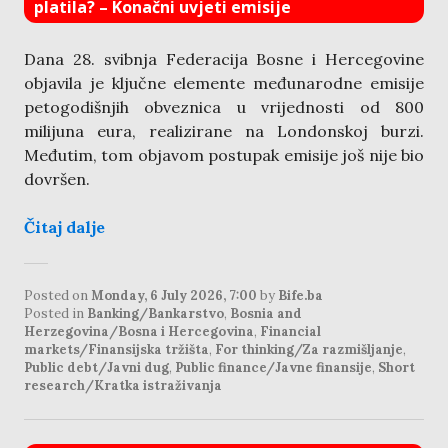
platila? – Konačni uvjeti emisije
Dana 28. svibnja Federacija Bosne i Hercegovine
objavila je ključne elemente međunarodne emisije
petogodišnjih obveznica u vrijednosti od 800
milijuna eura, realizirane na Londonskoj burzi.
Međutim, tom objavom postupak emisije još nije bio
dovršen.
Čitaj dalje
Posted on
Monday, 6 July 2026, 7:00
by
Bife.ba
Posted in
Banking/Bankarstvo
,
Bosnia and
Herzegovina/Bosna i Hercegovina
,
Financial
markets/Finansijska tržišta
,
For thinking/Za razmišljanje
,
Public debt/Javni dug
,
Public finance/Javne finansije
,
Short
research/Kratka istraživanja