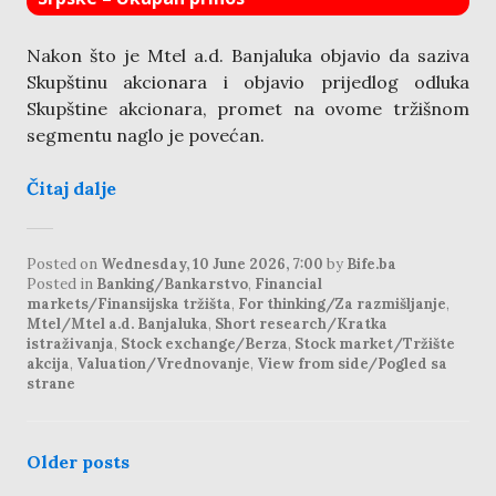
Nakon što je Mtel a.d. Banjaluka objavio da saziva
Skupštinu akcionara i objavio prijedlog odluka
Skupštine akcionara, promet na ovome tržišnom
segmentu naglo je povećan.
Čitaj dalje
Posted on
Wednesday, 10 June 2026, 7:00
by
Bife.ba
Posted in
Banking/Bankarstvo
,
Financial
markets/Finansijska tržišta
,
For thinking/Za razmišljanje
,
Mtel/Mtel a.d. Banjaluka
,
Short research/Kratka
istraživanja
,
Stock exchange/Berza
,
Stock market/Tržište
akcija
,
Valuation/Vrednovanje
,
View from side/Pogled sa
strane
posts
Older posts
navigation