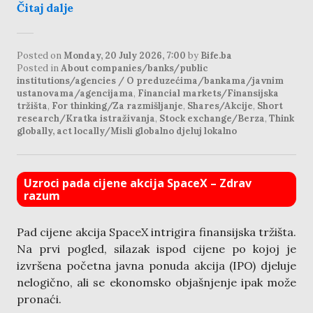
Čitaj dalje
Posted on
Monday, 20 July 2026, 7:00
by
Bife.ba
Posted in
About companies/banks/public
institutions/agencies / O preduzećima/bankama/javnim
ustanovama/agencijama
,
Financial markets/Finansijska
tržišta
,
For thinking/Za razmišljanje
,
Shares/Akcije
,
Short
research/Kratka istraživanja
,
Stock exchange/Berza
,
Think
globally, act locally/Misli globalno djeluj lokalno
Uzroci pada cijene akcija SpaceX – Zdrav
razum
Pad cijene akcija SpaceX intrigira finansijska tržišta.
Na prvi pogled, silazak ispod cijene po kojoj je
izvršena početna javna ponuda akcija (IPO) djeluje
nelogično, ali se ekonomsko objašnjenje ipak može
pronaći.