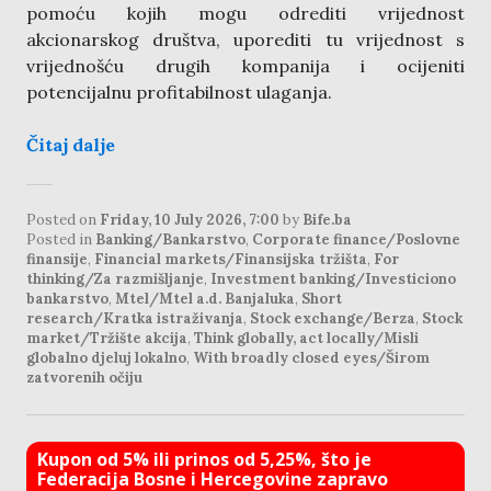
pomoću kojih mogu odrediti vrijednost
akcionarskog društva, uporediti tu vrijednost s
vrijednošću drugih kompanija i ocijeniti
potencijalnu profitabilnost ulaganja.
Čitaj dalje
Posted on
Friday, 10 July 2026, 7:00
by
Bife.ba
Posted in
Banking/Bankarstvo
,
Corporate finance/Poslovne
finansije
,
Financial markets/Finansijska tržišta
,
For
thinking/Za razmišljanje
,
Investment banking/Investiciono
bankarstvo
,
Mtel/Mtel a.d. Banjaluka
,
Short
research/Kratka istraživanja
,
Stock exchange/Berza
,
Stock
market/Tržište akcija
,
Think globally, act locally/Misli
globalno djeluj lokalno
,
With broadly closed eyes/Širom
zatvorenih očiju
Kupon od 5% ili prinos od 5,25%, što je
Federacija Bosne i Hercegovine zapravo