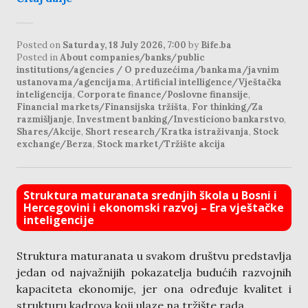
Posted on
Saturday, 18 July 2026, 7:00
by
Bife.ba
Posted in
About companies/banks/public
institutions/agencies / O preduzećima/bankama/javnim
ustanovama/agencijama
,
Artificial intelligence/Vještačka
inteligencija
,
Corporate finance/Poslovne finansije
,
Financial markets/Finansijska tržišta
,
For thinking/Za
razmišljanje
,
Investment banking/Investiciono bankarstvo
,
Shares/Akcije
,
Short research/Kratka istraživanja
,
Stock
exchange/Berza
,
Stock market/Tržište akcija
Struktura maturanata srednjih škola u Bosni i
Hercegovini i ekonomski razvoj – Era vještačke
inteligencije
Struktura maturanata u svakom društvu predstavlja
jedan od najvažnijih pokazatelja budućih razvojnih
kapaciteta ekonomije, jer ona određuje kvalitet i
strukturu kadrova koji ulaze na tržište rada.