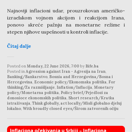
Najnoviji inflacioni udar, prouzrokovan američko-
izraelskom vojnom akcijom i reakcijom Irana,
ponovo skreće pažnju na monetarne režime i
stepen njihove uspešnosti u kontroli inflacije.
Čitaj dalje
Posted on
Monday, 22 June 2026, 7:00
by
Bife.ba
Posted in
Agression against Iran - Agresija na Iran
,
Banking/Bankarstvo
,
Bosnia and Herzegovina/Bosna i
Hercegovina
,
Economic policy/Ekonomska politika
,
For
thinking/Za razmišljanje
,
Inflation/Inflacija
,
Monetary
policy/Monetarna politika
,
Policy brief/Prjedlozi za
donosioce ekonomskih politika
,
Short research/Kratka
istraživanja
,
Think globally, act locally/Misli globalno djeluj
lokalno
,
With broadly closed eyes/Širom zatvorenih očiju
Inflaciona očekivanja u Srbiji – Inflaciona