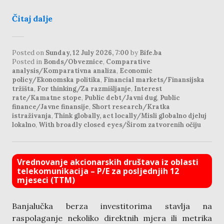
Čitaj dalje
Posted on
Sunday, 12 July 2026, 7:00
by
Bife.ba
Posted in
Bonds/Obveznice
,
Comparative
analysis/Komparativna analiza
,
Economic
policy/Ekonomska politika
,
Financial markets/Finansijska
tržišta
,
For thinking/Za razmišljanje
,
Interest
rate/Kamatne stope
,
Public debt/Javni dug
,
Public
finance/Javne finansije
,
Short research/Kratka
istraživanja
,
Think globally, act locally/Misli globalno djeluj
lokalno
,
With broadly closed eyes/Širom zatvorenih očiju
Vrednovanje akcionarskih društava iz oblasti
telekomunikacija – P/E za posljednjih 12
mjeseci (TTM)
Banjalučka berza investitorima stavlja na
raspolaganje nekoliko direktnih mjera ili metrika