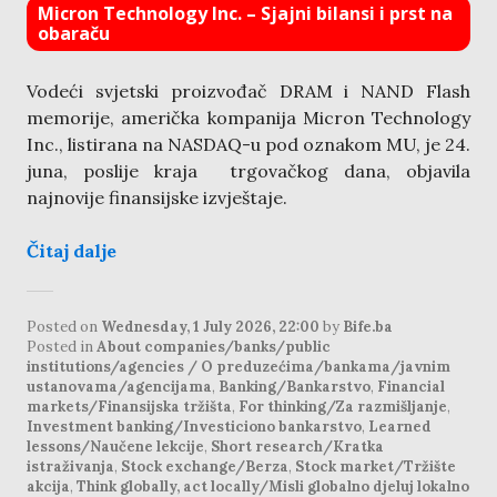
Micron Technology Inc. – Sjajni bilansi i prst na
obaraču
Vodeći svjetski proizvođač DRAM i NAND Flash
memorije, američka kompanija Micron Technology
Inc., listirana na NASDAQ-u pod oznakom MU, je 24.
juna, poslije kraja trgovačkog dana, objavila
najnovije finansijske izvještaje.
Čitaj dalje
Posted on
Wednesday, 1 July 2026, 22:00
by
Bife.ba
Posted in
About companies/banks/public
institutions/agencies / O preduzećima/bankama/javnim
ustanovama/agencijama
,
Banking/Bankarstvo
,
Financial
markets/Finansijska tržišta
,
For thinking/Za razmišljanje
,
Investment banking/Investiciono bankarstvo
,
Learned
lessons/Naučene lekcije
,
Short research/Kratka
istraživanja
,
Stock exchange/Berza
,
Stock market/Tržište
akcija
,
Think globally, act locally/Misli globalno djeluj lokalno