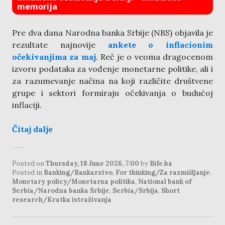
memorija
Pre dva dana Narodna banka Srbije (NBS) objavila je
rezultate najnovije
ankete o inflacionim
očekivanjima za maj
. Reč je o veoma dragocenom
izvoru podataka za vođenje monetarne politike, ali i
za razumevanje načina na koji različite društvene
grupe i sektori formiraju očekivanja o budućoj
inflaciji.
Čitaj dalje
Posted on
Thursday, 18 June 2026, 7:00
by
Bife.ba
Posted in
Banking/Bankarstvo
,
For thinking/Za razmišljanje
,
Monetary policy/Monetarna politika
,
National bank of
Serbia/Narodna banka Srbije
,
Serbia/Srbija
,
Short
research/Kratka istraživanja