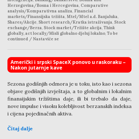
Herzegovina/Bosna i Hercegovina
,
Comparative
analysis/Komparativna analiza
,
Financial
markets/Finansijska tržišta
,
Mtel/Mtel a.d. Banjaluka
,
Shares/Akcije
,
Short research/Kratka istraživanja
,
Stock
exchange/Berza
,
Stock market/Tržište akcija
,
Think
globally, act locally/Misli globalno djeluj lokalno
,
To be
continued / Nastaviće se
Američki i srpski SpaceX ponovo u raskoraku –
Nakon jutarnje kave
Sezona godišnjih odmora je u toku, isto kao i sezona
objave godišnjih izvještaja, a to globalnim i lokalnim
finansijskim tržištima daje, ili bi trebalo da daje,
nove impulse i visoku kolebljivost berzanskih indeksa
i cijena pojedinačnih aktiva.
Čitaj dalje