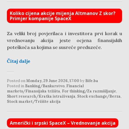
Koliko cijena akcije mijenja Altmanov Z skor?
Primjer kompanije SpaceX
Za veliki broj povjerilaca i investitora prvi korak u
vrednovanju akcija jeste ocjena finansijskih
poteškoća sa kojima se susreće preduzeće.
Čitaj dalje
Posted on
Monday, 29 June 2026, 17:00
by
Bife.ba
Posted in
Banking/Bankarstvo
,
Financial
markets/Finansijska tržišta
,
For thinking/Za razmišljanje
,
Short research/Kratka istraživanja
,
Stock exchange/Berza
,
Stock market/Tržište akcija
Američki i srpski SpaceX – Vrednovanje akcija