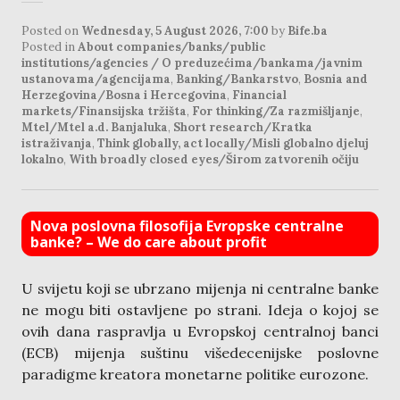
Posted on
Wednesday, 5 August 2026, 7:00
by
Bife.ba
Posted in
About companies/banks/public
institutions/agencies / O preduzećima/bankama/javnim
ustanovama/agencijama
,
Banking/Bankarstvo
,
Bosnia and
Herzegovina/Bosna i Hercegovina
,
Financial
markets/Finansijska tržišta
,
For thinking/Za razmišljanje
,
Mtel/Mtel a.d. Banjaluka
,
Short research/Kratka
istraživanja
,
Think globally, act locally/Misli globalno djeluj
lokalno
,
With broadly closed eyes/Širom zatvorenih očiju
Nova poslovna filosofija Evropske centralne
banke? – We do care about profit
U svijetu koji se ubrzano mijenja ni centralne banke
ne mogu biti ostavljene po strani. Ideja o kojoj se
ovih dana raspravlja u Evropskoj centralnoj banci
(ECB) mijenja suštinu višedecenijske poslovne
paradigme kreatora monetarne politike eurozone.