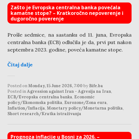
Zašto je Evropska centralna banka povećala
kamatne stope? – Kratkoročno nepoverenje i
dugoročno poverenje
Prošle sedmice, na sastanku od 11. juna, Evropska
centralna banka (ECB) odlučila je da, prvi put nakon
septembra 2023. godine, poveća kamatne stope.
Čitaj dalje
Posted on
Monday, 15 June 2026, 7:00
by
Bife.ba
Posted in
Agression against Iran - Agresija na Iran
,
ECB/Evropska centralna banka
,
Economic
policy/Ekonomska politika
,
Eurozone/Zona eura
,
Inflation/Inflacija
,
Monetary policy/Monetarna politika
,
Short research/Kratka istraživanja
Prognoza inflacije u Bosni za 2026. –