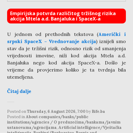
Empirijska potvrda različitog tržišnog rizika
akcija Mtela a.d. Banjaluka i SpaceX-a
U jednom od prethodnih tekstova (
Američki i
srpski SpaceX – Vrednovanje akcija
) iznijeli smo
stav da je tržišni rizik, odnosno rizik od smanjenja
vrijednosti imovine, niži kod akcija Mtela a.d.
Banjaluka nego kod akcija SpaceX-a. Došlo je
vrijeme da provjerimo koliko je ta tvrdnja bila
utemeljena.
Čitaj dalje
Posted on
Thursday, 6 August 2026, 7:00
by
Bife.ba
Posted in
About companies/banks/public
institutions/agencies / O preduzećima/bankama/javnim
ustanovama/agencijama
,
Artificial intelligence/Vještačka
inteligencija
,
Banking/Bankarstvo
,
Bosnia and