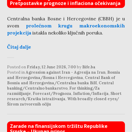
Pretpostavke prognoze i inflaciona očekivanja
Centralna banka Bosne i Hercegovine (CBBH) je u
svom
prolećnom krugu makroekonomskih
projekcija
istakla nekoliko ključnih poruka.
Čitaj dalje
Posted on
Friday, 12 June 2026, 7:00
by
Bife.ba
Posted in
Agression against Iran - Agresija na Iran
,
Bosnia
and Herzegovina/Bosna i Hercegovina
,
Central Bank of
Bosnia and Herzegovina/Centralna banka BiH
,
Central
banking/Centralno bankarstvo
,
For thinking/Za
razmišljanje
,
Forecast/Prognoza
,
Inflation/Inflacija
,
Short
research/Kratka istraživanja
,
With broadly closed eyes/
Širom zatvorenih očiju
Zarade na finansijskom tržištu Republike
Srpske – Ukupan prinos