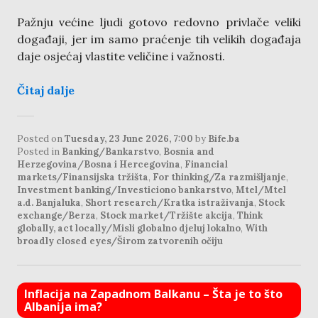
Pažnju većine ljudi gotovo redovno privlače veliki
događaji, jer im samo praćenje tih velikih događaja
daje osjećaj vlastite veličine i važnosti.
Čitaj dalje
Posted on
Tuesday, 23 June 2026, 7:00
by
Bife.ba
Posted in
Banking/Bankarstvo
,
Bosnia and
Herzegovina/Bosna i Hercegovina
,
Financial
markets/Finansijska tržišta
,
For thinking/Za razmišljanje
,
Investment banking/Investiciono bankarstvo
,
Mtel/Mtel
a.d. Banjaluka
,
Short research/Kratka istraživanja
,
Stock
exchange/Berza
,
Stock market/Tržište akcija
,
Think
globally, act locally/Misli globalno djeluj lokalno
,
With
broadly closed eyes/Širom zatvorenih očiju
Inflacija na Zapadnom Balkanu – Šta je to što
Albanija ima?