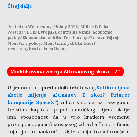
Čitaj dalje
Posted on
Wednesday, 29 July 2026, 7:00
by
Bife.ba
Posted in
ECB/Evropska centralna banka
,
Economic
policy/Ekonomska politika
,
For thinking/Za razmišljanje
,
Monetary policy/Monetarna politika
,
Short
research/Kratka istraživanja
Modifikovana verzija Altmanovog skora – Z′′
U jednom od prethodnih tekstova (
„Koliko cijena
akcije mijenja Altmanov Z skor? Primjer
kompanije SpaceX“
) vidjeli smo da na razvijenim
tržištima kapitala, poput američkog, cijena akcije
ima sposobnost da u vrlo kratkom vremenu
promijeni ocjenu finansijskog zdravlja firme – firmu
koja „juri u bankrot“ tržište akcija transformiše u