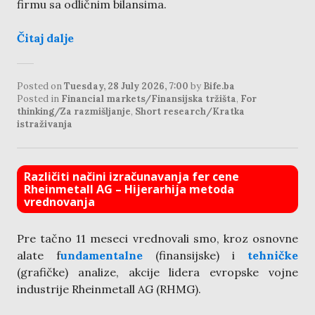
firmu sa odličnim bilansima.
Čitaj dalje
Posted on
Tuesday, 28 July 2026, 7:00
by
Bife.ba
Posted in
Financial markets/Finansijska tržišta
,
For
thinking/Za razmišljanje
,
Short research/Kratka
istraživanja
Različiti načini izračunavanja fer cene
Rheinmetall AG – Hijerarhija metoda
vrednovanja
Pre tačno 11 meseci vrednovali smo, kroz osnovne
alate f
undamentalne
(finansijske) i
tehničke
(grafičke) analize, akcije lidera evropske vojne
industrije Rheinmetall AG (RHMG).