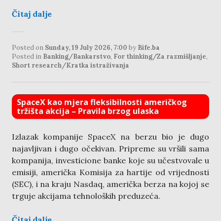
Čitaj dalje
Posted on
Sunday, 19 July 2026, 7:00
by
Bife.ba
Posted in
Banking/Bankarstvo
,
For thinking/Za razmišljanje
,
Short research/Kratka istraživanja
SpaceX kao mjera fleksibilnosti američkog
tržišta akcija – Pravila brzog ulaska
Izlazak kompanije SpaceX na berzu bio je dugo
najavljivan i dugo očekivan. Pripreme su vršili sama
kompanija, investicione banke koje su učestvovale u
emisiji, američka Komisija za hartije od vrijednosti
(SEC), i na kraju Nasdaq, američka berza na kojoj se
trguje akcijama tehnoloških preduzeća.
Čitaj dalje