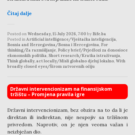
Čitaj dalje
Posted on
Wednesday, 15 July 2026, 7:00
by
Bife.ba
Posted in
Artificial intelligence/Vještačka inteligencija
,
Bosnia and Herzegovina/Bosna i Hercegovina
,
For
thinking/Za razmišljanje
,
Policy brief/Prjedlozi za donosioce
ekonomskih politika
,
Short research/Kratka istraživanja
,
Think globally, act locally/Misli globalno djeluj lokalno
,
With
broadly closed eyes/Širom zatvorenih očiju
Državni intervencionizam na finansijskom
tržištu – Promjena pravila igre
Državni intervencionizam, bez obzira na to da li je
direktan ili indirektan, nije nespojiv sa tržišnom
privredom. Naprotiv, on je njen veoma važan i
neizbježan dio.