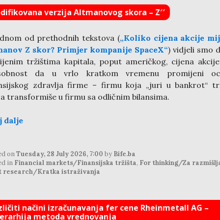
difikovana verzija Altmanovog skora – Z′′
dnom od prethodnih tekstova (
„Koliko cijena akcije mi
manov Z skor? Primjer kompanije SpaceX“
) vidjeli smo 
ijenim tržištima kapitala, poput američkog, cijena akcij
sobnost da u vrlo kratkom vremenu promijeni oc
nsijskog zdravlja firme – firmu koja „juri u bankrot“ tr
ja transformiše u firmu sa odličnim bilansima.
j dalje
ed on
Tuesday, 28 July 2026, 7:00
by
Bife.ba
ed in
Financial markets/Finansijska tržišta
,
For thinking/Za razmišlj
t research/Kratka istraživanja
zličiti načini izračunavanja fer cene Rheinmetall AG –
jerarhija metoda vrednovanja