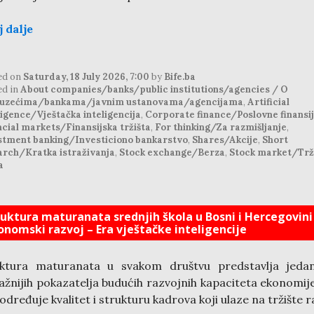
j dalje
ed on
Saturday, 18 July 2026, 7:00
by
Bife.ba
ed in
About companies/banks/public institutions/agencies / O
uzećima/bankama/javnim ustanovama/agencijama
,
Artificial
ligence/Vještačka inteligencija
,
Corporate finance/Poslovne finansi
cial markets/Finansijska tržišta
,
For thinking/Za razmišljanje
,
stment banking/Investiciono bankarstvo
,
Shares/Akcije
,
Short
arch/Kratka istraživanja
,
Stock exchange/Berza
,
Stock market/Trž
a
ruktura maturanata srednjih škola u Bosni i Hercegovini 
onomski razvoj – Era vještačke inteligencije
uktura maturanata u svakom društvu predstavlja jeda
ažnijih pokazatelja budućih razvojnih kapaciteta ekonomije
određuje kvalitet i strukturu kadrova koji ulaze na tržište r