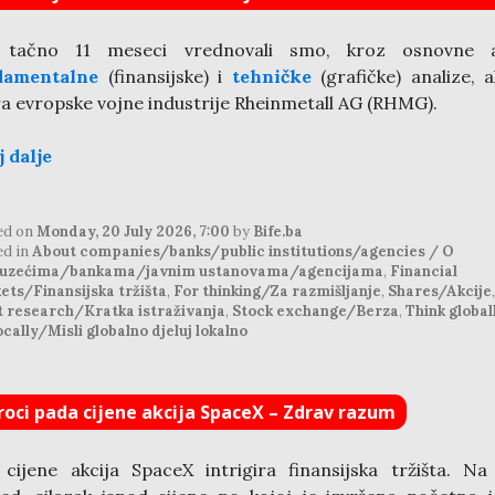
 tačno 11 meseci vrednovali smo, kroz osnovne a
damentalne
(finansijske) i
tehničke
(grafičke) analize, a
ra evropske vojne industrije Rheinmetall AG (RHMG).
j dalje
ed on
Monday, 20 July 2026, 7:00
by
Bife.ba
ed in
About companies/banks/public institutions/agencies / O
uzećima/bankama/javnim ustanovama/agencijama
,
Financial
ets/Finansijska tržišta
,
For thinking/Za razmišljanje
,
Shares/Akcije
,
t research/Kratka istraživanja
,
Stock exchange/Berza
,
Think globall
ocally/Misli globalno djeluj lokalno
roci pada cijene akcija SpaceX – Zdrav razum
cijene akcija SpaceX intrigira finansijska tržišta. Na