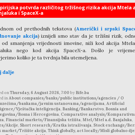
irijska potvrda različitog tržišnog rizika akcija Mtela a
njaluka i SpaceX-a
ednom od prethodnih tekstova (
Američki i srpski Spac
dnovanje akcija
) iznijeli smo stav da je tržišni rizik, od
k od smanjenja vrijednosti imovine, niži kod akcija Mtela
jaluka nego kod akcija SpaceX-a. Došlo je vrijem
jerimo koliko je ta tvrdnja bila utemeljena.
j dalje
ed on
Thursday, 6 August 2026, 7:00
by
Bife.ba
ed in
About companies/banks/public institutions/agencies / O
uzećima/bankama/javnim ustanovama/agencijama
,
Artificial
ligence/Vještačka inteligencija
,
Banking/Bankarstvo
,
Bosnia and
egovina/Bosna i Hercegovina
,
Comparative analysis/Komparativn
za
,
Financial markets/Finansijska tržišta
,
Mtel/Mtel a.d. Banjaluka
,
es/Akcije
,
Short research/Kratka istraživanja
,
Stock exchange/Ber
k market/Tržište akcija
,
Think globally, act locally/Misli globalno dje