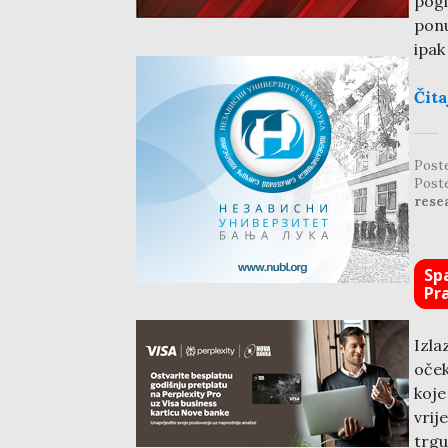
pogl
ponu
ipak
Čita
Post
Post
rese
Sp
Pr
Izla
oček
koje
vrij
trgu