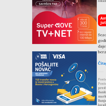
lokal
Am
ju
Sez
godi
daje
berz
Čita
Post
Post
pred
Bank
mark
Banj
local