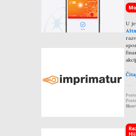
Mo
U je
Alt
razv
spo
fina
akci
Čita
Post
Post
Shor
Ra
Hi