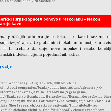
no
,
To be continued / Nastaviće se
erički i srpski SpaceX ponovo u raskoraku – Nakon
tarnje kave
ona godišnjih odmora je u toku, isto kao i sezona ob
šnjih izvještaja, a to globalnim i lokalnim finansijskim trži
, ili bi trebalo da daje, nove impulse i visoku koleblj
anskih indeksa i cijena pojedinačnih aktiva.
j dalje
ed on
Wednesday, 5 August 2026, 7:00
by
Bife.ba
ed in
About companies/banks/public institutions/agencies / O
uzećima/bankama/javnim ustanovama/agencijama
,
ing/Bankarstvo
,
Bosnia and Herzegovina/Bosna i Hercegovina
,
Fina
ets/Finansijska tržišta
,
For thinking/Za razmišljanje
,
Mtel/Mtel a.d.
aluka
,
Short research/Kratka istraživanja
,
Think globally, act
ly/Misli globalno djeluj lokalno
,
With broadly closed eyes/Širom