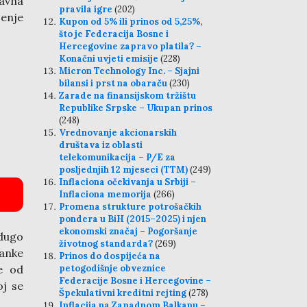
javna
pravila igre
(202)
jenje
Kupon od 5% ili prinos od 5,25%,
što je Federacija Bosne i
Hercegovine zapravo platila? –
Konačni uvjeti emisije
(228)
Micron Technology Inc. – Sjajni
bilansi i prst na obaraču
(230)
Zarade na finansijskom tržištu
Republike Srpske – Ukupan prinos
(248)
Vrednovanje akcionarskih
društava iz oblasti
telekomunikacija – P/E za
posljednjih 12 mjeseci (TTM)
(249)
Inflaciona očekivanja u Srbiji –
Inflaciona memorija
(266)
Promena strukture potrošačkih
pondera u BiH (2015–2025) i njen
ekonomski značaj – Pogoršanje
 dugo
životnog standarda?
(269)
banke
Prinos do dospijeća na
je od
petogodišnje obveznice
Federacije Bosne i Hercegovine –
oj se
Špekulativni kreditni rejting
(278)
Inflacija na Zapadnom Balkanu –