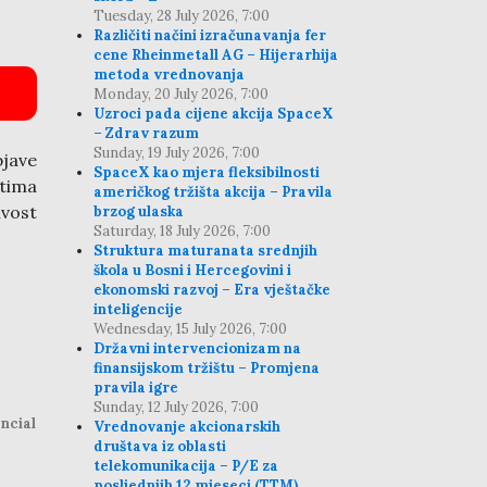
Tuesday, 28 July 2026, 7:00
Različiti načini izračunavanja fer
cene Rheinmetall AG – Hijerarhija
metoda vrednovanja
Monday, 20 July 2026, 7:00
Uzroci pada cijene akcija SpaceX
– Zdrav razum
Sunday, 19 July 2026, 7:00
jave
SpaceX kao mjera fleksibilnosti
štima
američkog tržišta akcija – Pravila
ivost
brzog ulaska
Saturday, 18 July 2026, 7:00
Struktura maturanata srednjih
škola u Bosni i Hercegovini i
ekonomski razvoj – Era vještačke
inteligencije
Wednesday, 15 July 2026, 7:00
Državni intervencionizam na
finansijskom tržištu – Promjena
pravila igre
Sunday, 12 July 2026, 7:00
ncial
Vrednovanje akcionarskih
društava iz oblasti
telekomunikacija – P/E za
posljednjih 12 mjeseci (TTM)