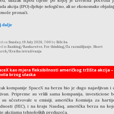
ed, silazak ispod cijene po kojoj je izvršena početna 
da akcija (IPO) djeluje nelogično, ali se ekonomsko objašn
 može pronaći.
j dalje
ed on
Sunday, 19 July 2026, 7:00
by
Bife.ba
ed in
Banking/Bankarstvo
,
For thinking/Za razmišljanje
,
Short
arch/Kratka istraživanja
aceX kao mjera fleksibilnosti američkog tržišta akcija –
avila brzog ulaska
zak kompanije SpaceX na berzu bio je dugo najavljivan i
ivan. Pripreme su vršili sama kompanija, investicione 
 su učestvovale u emisiji, američka Komisija za harti
ednosti (SEC), i na kraju Nasdaq, američka berza na koj
je akcijama tehnoloških preduzeća.