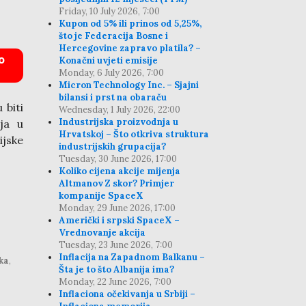
Friday, 10 July 2026, 7:00
Kupon od 5% ili prinos od 5,25%,
što je Federacija Bosne i
Hercegovine zapravo platila? –
o
Konačni uvjeti emisije
Monday, 6 July 2026, 7:00
Micron Technology Inc. – Sjajni
bilansi i prst na obaraču
 biti
Wednesday, 1 July 2026, 22:00
Industrijska proizvodnja u
lja u
Hrvatskoj – Što otkriva struktura
ijske
industrijskih grupacija?
Tuesday, 30 June 2026, 17:00
Koliko cijena akcije mijenja
Altmanov Z skor? Primjer
kompanije SpaceX
Monday, 29 June 2026, 17:00
Američki i srpski SpaceX –
Vrednovanje akcija
Tuesday, 23 June 2026, 7:00
Inflacija na Zapadnom Balkanu –
ka
,
Šta je to što Albanija ima?
Monday, 22 June 2026, 7:00
Inflaciona očekivanja u Srbiji –