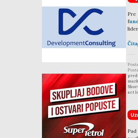
Pre
f
un
lide
Čita
Post
Post
pred
mark
Shor
act l
Uz
Pad 