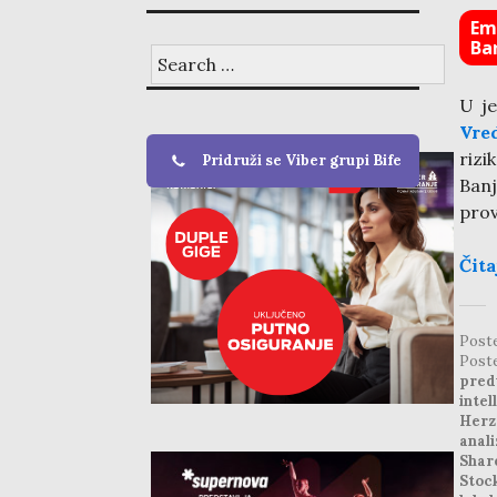
Emp
Ba
Search
for:
U j
Vre
rizi
Pridruži se Viber grupi Bife
Ban
prov
Čita
Post
Post
pred
intel
Herz
anali
Shar
Stoc