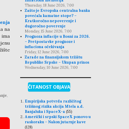
Inflaciona memorija
Thursday, 18 June 2026, 7:00
Zašto je Evropska centralna banka
povećala kamatne stope? –
Kratkoročno nepoverenje i
jenja
dugoročno poverenje
da na
Monday, 15 June 2026, 7:00
e ima
Prognoza inflacije u Bosni za 2026.
– Pretpostavke prognoze i
jenu
inflaciona očekivanja
žište
Friday, 12 June 2026, 7:00
Zarade na finansijskom tržištu
Republike Srpske – Ukupan prinos
Wednesday, 10 June 2026, 7:00
ČITANOST OBJAVA
anje
,
Empirijska potvrda različitog
tržišnog rizika akcija Mtela a.d.
Banjaluka i SpaceX-a
(55)
Američki i srpski SpaceX ponovo u
raskoraku – Nakon jutarnje kave
(128)