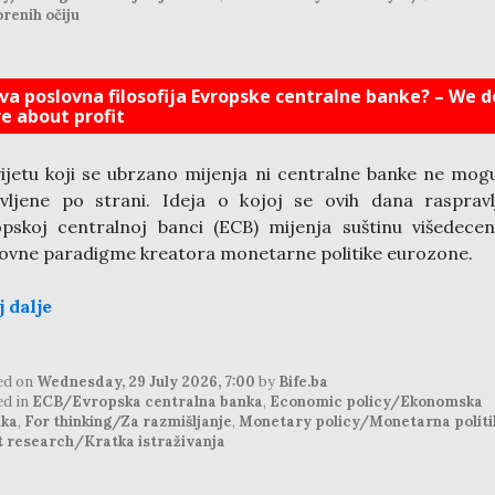
renih očiju
va poslovna filosofija Evropske centralne banke? – We d
re about profit
ijetu koji se ubrzano mijenja ni centralne banke ne mogu
vljene po strani. Ideja o kojoj se ovih dana rasprav
pskoj centralnoj banci (ECB) mijenja suštinu višedecen
ovne paradigme kreatora monetarne politike eurozone.
j dalje
ed on
Wednesday, 29 July 2026, 7:00
by
Bife.ba
ed in
ECB/Evropska centralna banka
,
Economic policy/Ekonomska
ika
,
For thinking/Za razmišljanje
,
Monetary policy/Monetarna politi
t research/Kratka istraživanja