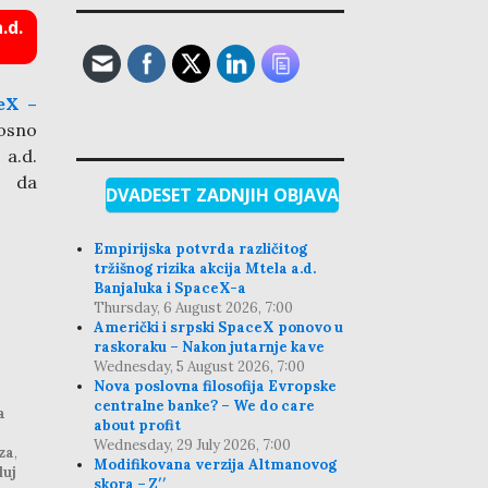
.d.
eX –
nosno
 a.d.
e da
DVADESET ZADNJIH OBJAVA
Empirijska potvrda različitog
tržišnog rizika akcija Mtela a.d.
Banjaluka i SpaceX-a
Thursday, 6 August 2026, 7:00
Američki i srpski SpaceX ponovo u
raskoraku – Nakon jutarnje kave
Wednesday, 5 August 2026, 7:00
Nova poslovna filosofija Evropske
centralne banke? – We do care
a
about profit
Wednesday, 29 July 2026, 7:00
za
,
Modifikovana verzija Altmanovog
luj
skora – Z′′