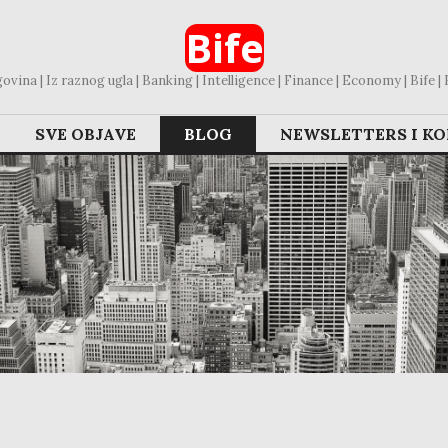
Bife
vina | Iz raznog ugla | Banking | Intelligence | Finance | Economy | Bife | Bl
SVE OBJAVE
BLOG
NEWSLETTERS I K