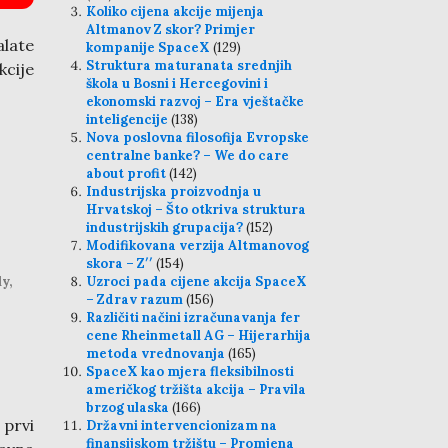
Koliko cijena akcije mijenja
Altmanov Z skor? Primjer
late
kompanije SpaceX
(129)
Struktura maturanata srednjih
kcije
škola u Bosni i Hercegovini i
ekonomski razvoj – Era vještačke
inteligencije
(138)
Nova poslovna filosofija Evropske
centralne banke? – We do care
about profit
(142)
Industrijska proizvodnja u
Hrvatskoj – Što otkriva struktura
industrijskih grupacija?
(152)
Modifikovana verzija Altmanovog
skora – Z′′
(154)
y,
Uzroci pada cijene akcija SpaceX
– Zdrav razum
(156)
Različiti načini izračunavanja fer
cene Rheinmetall AG – Hijerarhija
metoda vrednovanja
(165)
SpaceX kao mjera fleksibilnosti
američkog tržišta akcija – Pravila
brzog ulaska
(166)
 prvi
Državni intervencionizam na
finansijskom tržištu – Promjena