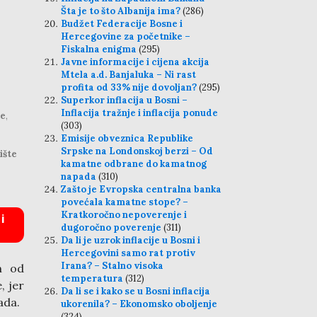
Šta je to što Albanija ima?
(286)
Budžet Federacije Bosne i
Hercegovine za početnike –
Fiskalna enigma
(295)
Javne informacije i cijena akcija
Mtela a.d. Banjaluka – Ni rast
profita od 33% nije dovoljan?
(295)
Superkor inflacija u Bosni –
Inflacija tražnje i inflacija ponude
je
,
(303)
Emisije obveznica Republike
Srpske na Londonskoj berzi – Od
ište
kamatne odbrane do kamatnog
napada
(310)
Zašto je Evropska centralna banka
povećala kamatne stope? –
Kratkoročno nepoverenje i
i
dugoročno poverenje
(311)
Da li je uzrok inflacije u Bosni i
Hercegovini samo rat protiv
Irana? – Stalno visoka
n od
temperatura
(312)
, jer
Da li se i kako se u Bosni inflacija
ada.
ukorenila? – Ekonomsko oboljenje
(324)