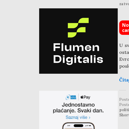
zatvo
No
ca
U sv
osta
Evro
posl
Čita
Post
Post
polit
Shor