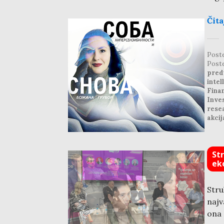
Čita
Post
Post
pred
intel
Finan
Inve
rese
akcij
St
ek
Str
najv
ona 