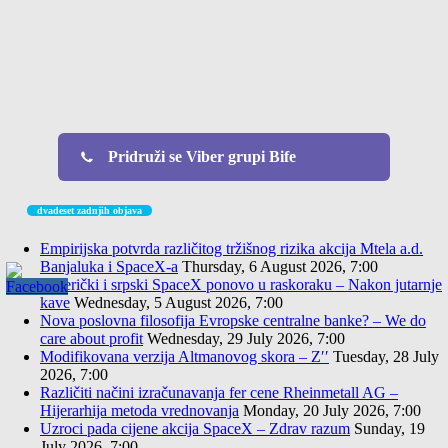
Pridruži se Viber grupi Bife
dvadeset zadnjih objava
Empirijska potvrda različitog tržišnog rizika akcija Mtela a.d.
Banjaluka i SpaceX-a
Thursday, 6 August 2026, 7:00
Američki i srpski SpaceX ponovo u raskoraku – Nakon jutarnje
kave
Wednesday, 5 August 2026, 7:00
Nova poslovna filosofija Evropske centralne banke? – We do
care about profit
Wednesday, 29 July 2026, 7:00
Modifikovana verzija Altmanovog skora – Z′′
Tuesday, 28 July
2026, 7:00
Različiti načini izračunavanja fer cene Rheinmetall AG –
Hijerarhija metoda vrednovanja
Monday, 20 July 2026, 7:00
Uzroci pada cijene akcija SpaceX – Zdrav razum
Sunday, 19
July 2026, 7:00