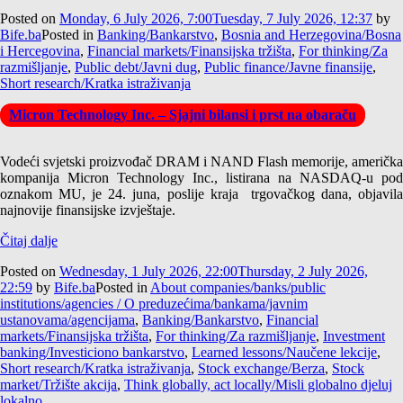
Posted on
Monday, 6 July 2026, 7:00
Tuesday, 7 July 2026, 12:37
by
Bife.ba
Posted in
Banking/Bankarstvo
,
Bosnia and Herzegovina/Bosna
i Hercegovina
,
Financial markets/Finansijska tržišta
,
For thinking/Za
razmišljanje
,
Public debt/Javni dug
,
Public finance/Javne finansije
,
Short research/Kratka istraživanja
Micron Technology Inc. – Sjajni bilansi i prst na obaraču
Vodeći svjetski proizvođač DRAM i NAND Flash memorije, američka
kompanija Micron Technology Inc., listirana na NASDAQ-u pod
oznakom MU, je 24. juna, poslije kraja trgovačkog dana, objavila
najnovije finansijske izvještaje.
Čitaj dalje
Posted on
Wednesday, 1 July 2026, 22:00
Thursday, 2 July 2026,
22:59
by
Bife.ba
Posted in
About companies/banks/public
institutions/agencies / O preduzećima/bankama/javnim
ustanovama/agencijama
,
Banking/Bankarstvo
,
Financial
markets/Finansijska tržišta
,
For thinking/Za razmišljanje
,
Investment
banking/Investiciono bankarstvo
,
Learned lessons/Naučene lekcije
,
Short research/Kratka istraživanja
,
Stock exchange/Berza
,
Stock
market/Tržište akcija
,
Think globally, act locally/Misli globalno djeluj
lokalno