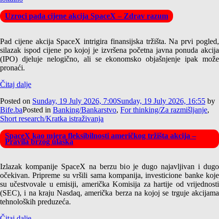
Uzroci pada cijene akcija SpaceX – Zdrav razum
Pad cijene akcija SpaceX intrigira finansijska tržišta. Na prvi pogled,
silazak ispod cijene po kojoj je izvršena početna javna ponuda akcija
(IPO) djeluje nelogično, ali se ekonomsko objašnjenje ipak može
pronaći.
Čitaj dalje
Posted on
Sunday, 19 July 2026, 7:00
Sunday, 19 July 2026, 16:55
by
Bife.ba
Posted in
Banking/Bankarstvo
,
For thinking/Za razmišljanje
,
Short research/Kratka istraživanja
SpaceX kao mjera fleksibilnosti američkog tržišta akcija –
Pravila brzog ulaska
Izlazak kompanije SpaceX na berzu bio je dugo najavljivan i dugo
očekivan. Pripreme su vršili sama kompanija, investicione banke koje
su učestvovale u emisiji, američka Komisija za hartije od vrijednosti
(SEC), i na kraju Nasdaq, američka berza na kojoj se trguje akcijama
tehnoloških preduzeća.
Čitaj dalje