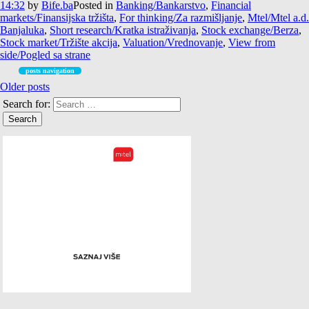
14:32
by
Bife.ba
Posted in
Banking/Bankarstvo
,
Financial
markets/Finansijska tržišta
,
For thinking/Za razmišljanje
,
Mtel/Mtel a.d.
Banjaluka
,
Short research/Kratka istraživanja
,
Stock exchange/Berza
,
Stock market/Tržište akcija
,
Valuation/Vrednovanje
,
View from
side/Pogled sa strane
posts navigation
Older posts
Search for: