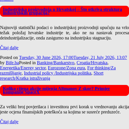
Industrijska proizvodnja u Hrvatskoj – Što otkriva struktura
industrijskih grupacija?
Najnoviji statistički podaci o industrijskoj proizvodnji upućuju na vrlo
težak položaj hrvatske industrije te, ako ne na nastavak procesa
deindustrijalizacije, onda zasigurno na industrijsku stagnaciju.
Čitaj dalje
Posted on
Tuesday, 30 June 2026, 17:00
Tuesday, 21 July 2026, 13:07
by
Bife.ba
Posted in
Banking/Bankarstvo
,
Croatia/Hrvatska
,
Energetika/Energy sector
,
Eurozone/Zona eura
,
For thinking/Za
razmišljanje
,
Industrial policy /Industrijska politika
,
Short
research/Kratka istraživanja
Koliko cijena akcije mijenja Altmanov Z skor? Primjer
kompanije SpaceX
Za veliki broj povjerilaca i investitora prvi korak u vrednovanju akcija
jeste ocjena finansijskih poteškoća sa kojima se susreće preduzeće.
Čitaj dalje