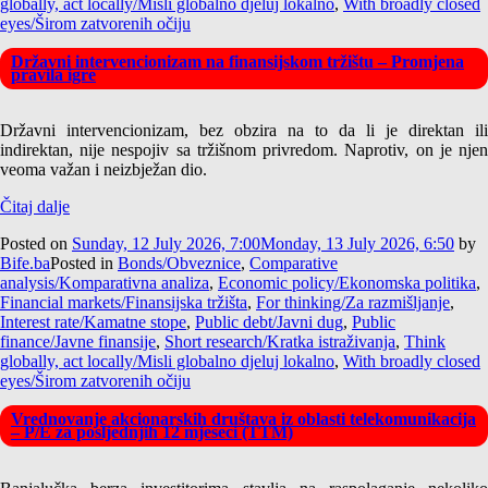
globally, act locally/Misli globalno djeluj lokalno
,
With broadly closed
eyes/Širom zatvorenih očiju
Državni intervencionizam na finansijskom tržištu – Promjena
pravila igre
Državni intervencionizam, bez obzira na to da li je direktan ili
indirektan, nije nespojiv sa tržišnom privredom. Naprotiv, on je njen
veoma važan i neizbježan dio.
Čitaj dalje
Posted on
Sunday, 12 July 2026, 7:00
Monday, 13 July 2026, 6:50
by
Bife.ba
Posted in
Bonds/Obveznice
,
Comparative
analysis/Komparativna analiza
,
Economic policy/Ekonomska politika
,
Financial markets/Finansijska tržišta
,
For thinking/Za razmišljanje
,
Interest rate/Kamatne stope
,
Public debt/Javni dug
,
Public
finance/Javne finansije
,
Short research/Kratka istraživanja
,
Think
globally, act locally/Misli globalno djeluj lokalno
,
With broadly closed
eyes/Širom zatvorenih očiju
Vrednovanje akcionarskih društava iz oblasti telekomunikacija
– P/E za posljednjih 12 mjeseci (TTM)