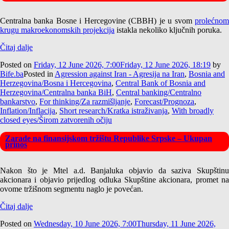
Centralna banka Bosne i Hercegovine (CBBH) je u svom
prolećnom
krugu makroekonomskih projekcija
istakla nekoliko ključnih poruka.
Čitaj dalje
Posted on
Friday, 12 June 2026, 7:00
Friday, 12 June 2026, 18:19
by
Bife.ba
Posted in
Agression against Iran - Agresija na Iran
,
Bosnia and
Herzegovina/Bosna i Hercegovina
,
Central Bank of Bosnia and
Herzegovina/Centralna banka BiH
,
Central banking/Centralno
bankarstvo
,
For thinking/Za razmišljanje
,
Forecast/Prognoza
,
Inflation/Inflacija
,
Short research/Kratka istraživanja
,
With broadly
closed eyes/Širom zatvorenih očiju
Zarade na finansijskom tržištu Republike Srpske – Ukupan
prinos
Nakon što je Mtel a.d. Banjaluka objavio da saziva Skupštinu
akcionara i objavio prijedlog odluka Skupštine akcionara, promet na
ovome tržišnom segmentu naglo je povećan.
Čitaj dalje
Posted on
Wednesday, 10 June 2026, 7:00
Thursday, 11 June 2026,