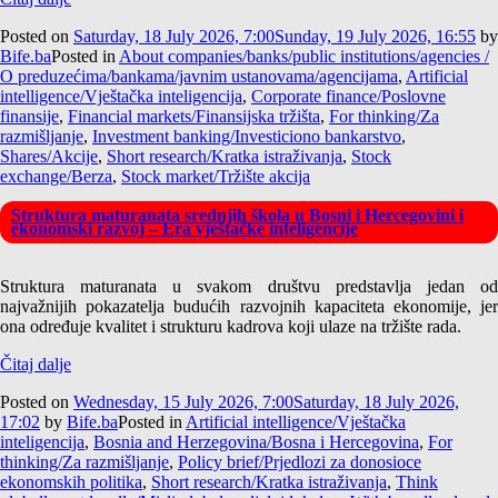
Posted on
Saturday, 18 July 2026, 7:00
Sunday, 19 July 2026, 16:55
by
Bife.ba
Posted in
About companies/banks/public institutions/agencies /
O preduzećima/bankama/javnim ustanovama/agencijama
,
Artificial
intelligence/Vještačka inteligencija
,
Corporate finance/Poslovne
finansije
,
Financial markets/Finansijska tržišta
,
For thinking/Za
razmišljanje
,
Investment banking/Investiciono bankarstvo
,
Shares/Akcije
,
Short research/Kratka istraživanja
,
Stock
exchange/Berza
,
Stock market/Tržište akcija
Struktura maturanata srednjih škola u Bosni i Hercegovini i
ekonomski razvoj – Era vještačke inteligencije
Struktura maturanata u svakom društvu predstavlja jedan od
najvažnijih pokazatelja budućih razvojnih kapaciteta ekonomije, jer
ona određuje kvalitet i strukturu kadrova koji ulaze na tržište rada.
Čitaj dalje
Posted on
Wednesday, 15 July 2026, 7:00
Saturday, 18 July 2026,
17:02
by
Bife.ba
Posted in
Artificial intelligence/Vještačka
inteligencija
,
Bosnia and Herzegovina/Bosna i Hercegovina
,
For
thinking/Za razmišljanje
,
Policy brief/Prjedlozi za donosioce
ekonomskih politika
,
Short research/Kratka istraživanja
,
Think