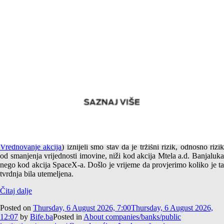
Empirijska potvrda različitog tržišnog rizika akcija Mtela a.d.
Banjaluka i SpaceX-a
U jednom od prethodnih tekstova (
Američki i srpski SpaceX –
Vrednovanje akcija
) iznijeli smo stav da je tržišni rizik, odnosno rizi
od smanjenja vrijednosti imovine, niži kod akcija Mtela a.d. Banjaluka
nego kod akcija SpaceX-a. Došlo je vrijeme da provjerimo koliko je ta
tvrdnja bila utemeljena.
Čitaj dalje
Posted on
Thursday, 6 August 2026, 7:00
Thursday, 6 August 2026,
12:07
by
Bife.ba
Posted in
About companies/banks/public