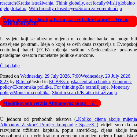
research/Kratka istraživanja
,
Think globally, act locally/Misli globalno
djeluj lokalno
,
With broadly closed eyes/Širom zatvorenih očiju
Nova poslovna filosofija Evropske centralne banke? – We do
care about profit
U svijetu koji se ubrzano mijenja ni centralne banke ne mogu biti
ostavljene po strani. Ideja o kojoj se ovih dana raspravlja u Evropskoj
centralnoj banci (ECB) mijenja suštinu višedecenijske poslovne
paradigme kreatora monetarne politike eurozone.
Čitaj dalje
Posted on
Wednesday, 29 July 2026, 7:00
Wednesday, 29 July 2026,
8:23
by
Bife.ba
Posted in
ECB/Evropska centralna banka
,
Economic
policy/Ekonomska politika
,
For thinking/Za razmišljanje
,
Monetary
policy/Monetarna politika
,
Short research/Kratka istraživanja
Modifikovana verzija Altmanovog skora – Z′′
U jednom od prethodnih tekstova (
„Koliko cijena akcije mijenja
Altmanov Z skor? Primjer kompanije SpaceX“
) vidjeli smo da na
razvijenim tržištima kapitala, poput američkog, cijena akcije ima
sposobnost da u vrlo kratkom vremenu promijeni ocjenu finansijskog