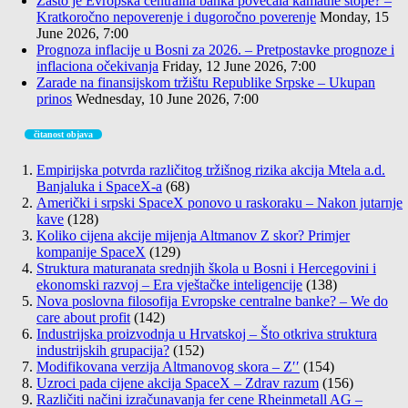
Zašto je Evropska centralna banka povećala kamatne stope? –
Kratkoročno nepoverenje i dugoročno poverenje
Monday, 15
June 2026, 7:00
Prognoza inflacije u Bosni za 2026. – Pretpostavke prognoze i
inflaciona očekivanja
Friday, 12 June 2026, 7:00
Zarade na finansijskom tržištu Republike Srpske – Ukupan
prinos
Wednesday, 10 June 2026, 7:00
čitanost objava
Empirijska potvrda različitog tržišnog rizika akcija Mtela a.d.
Banjaluka i SpaceX-a
(68)
Američki i srpski SpaceX ponovo u raskoraku – Nakon jutarnje
kave
(128)
Koliko cijena akcije mijenja Altmanov Z skor? Primjer
kompanije SpaceX
(129)
Struktura maturanata srednjih škola u Bosni i Hercegovini i
ekonomski razvoj – Era vještačke inteligencije
(138)
Nova poslovna filosofija Evropske centralne banke? – We do
care about profit
(142)
Industrijska proizvodnja u Hrvatskoj – Što otkriva struktura
industrijskih grupacija?
(152)
Modifikovana verzija Altmanovog skora – Z′′
(154)
Uzroci pada cijene akcija SpaceX – Zdrav razum
(156)
Različiti načini izračunavanja fer cene Rheinmetall AG –