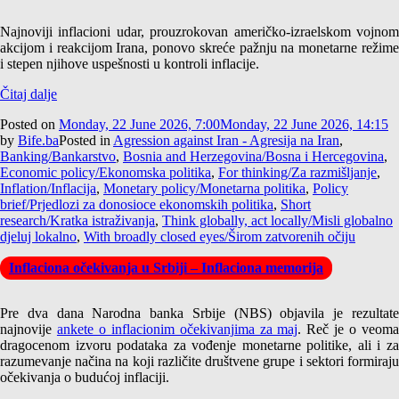
Najnoviji inflacioni udar, prouzrokovan američko-izraelskom vojnom
akcijom i reakcijom Irana, ponovo skreće pažnju na monetarne režime
i stepen njihove uspešnosti u kontroli inflacije.
Čitaj dalje
Posted on
Monday, 22 June 2026, 7:00
Monday, 22 June 2026, 14:15
by
Bife.ba
Posted in
Agression against Iran - Agresija na Iran
,
Banking/Bankarstvo
,
Bosnia and Herzegovina/Bosna i Hercegovina
,
Economic policy/Ekonomska politika
,
For thinking/Za razmišljanje
,
Inflation/Inflacija
,
Monetary policy/Monetarna politika
,
Policy
brief/Prjedlozi za donosioce ekonomskih politika
,
Short
research/Kratka istraživanja
,
Think globally, act locally/Misli globalno
djeluj lokalno
,
With broadly closed eyes/Širom zatvorenih očiju
Inflaciona očekivanja u Srbiji – Inflaciona memorija
Pre dva dana Narodna banka Srbije (NBS) objavila je rezultate
najnovije
ankete o inflacionim očekivanjima za maj
. Reč je o veom
dragocenom izvoru podataka za vođenje monetarne politike, ali i za
razumevanje načina na koji različite društvene grupe i sektori formiraju
očekivanja o budućoj inflaciji.