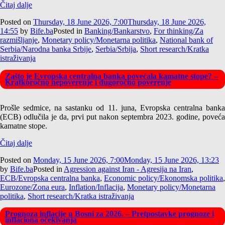
Čitaj dalje
Posted on
Thursday, 18 June 2026, 7:00
Thursday, 18 June 2026,
14:55
by
Bife.ba
Posted in
Banking/Bankarstvo
,
For thinking/Za
razmišljanje
,
Monetary policy/Monetarna politika
,
National bank of
Serbia/Narodna banka Srbije
,
Serbia/Srbija
,
Short research/Kratka
istraživanja
Zašto je Evropska centralna banka povećala kamatne stope? –
Kratkoročno nepoverenje i dugoročno poverenje
Prošle sedmice, na sastanku od 11. juna, Evropska centralna banka
(ECB) odlučila je da, prvi put nakon septembra 2023. godine, poveća
kamatne stope.
Čitaj dalje
Posted on
Monday, 15 June 2026, 7:00
Monday, 15 June 2026, 13:23
by
Bife.ba
Posted in
Agression against Iran - Agresija na Iran
,
ECB/Evropska centralna banka
,
Economic policy/Ekonomska politika
,
Eurozone/Zona eura
,
Inflation/Inflacija
,
Monetary policy/Monetarna
politika
,
Short research/Kratka istraživanja
Prognoza inflacije u Bosni za 2026. – Pretpostavke prognoze i
inflaciona očekivanja