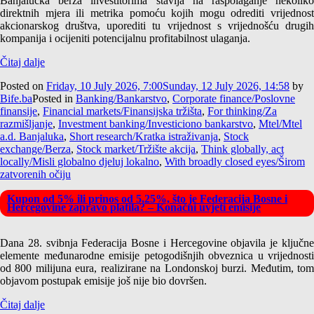
Banjalučka berza investitorima stavlja na raspolaganje nekoliko
direktnih mjera ili metrika pomoću kojih mogu odrediti vrijednost
akcionarskog društva, uporediti tu vrijednost s vrijednošću drugih
kompanija i ocijeniti potencijalnu profitabilnost ulaganja.
Čitaj dalje
Posted on
Friday, 10 July 2026, 7:00
Sunday, 12 July 2026, 14:58
by
Bife.ba
Posted in
Banking/Bankarstvo
,
Corporate finance/Poslovne
finansije
,
Financial markets/Finansijska tržišta
,
For thinking/Za
razmišljanje
,
Investment banking/Investiciono bankarstvo
,
Mtel/Mtel
a.d. Banjaluka
,
Short research/Kratka istraživanja
,
Stock
exchange/Berza
,
Stock market/Tržište akcija
,
Think globally, act
locally/Misli globalno djeluj lokalno
,
With broadly closed eyes/Širom
zatvorenih očiju
Kupon od 5% ili prinos od 5,25%, što je Federacija Bosne i
Hercegovine zapravo platila? – Konačni uvjeti emisije
Dana 28. svibnja Federacija Bosne i Hercegovine objavila je ključne
elemente međunarodne emisije petogodišnjih obveznica u vrijednosti
od 800 milijuna eura, realizirane na Londonskoj burzi. Međutim, tom
objavom postupak emisije još nije bio dovršen.
Čitaj dalje