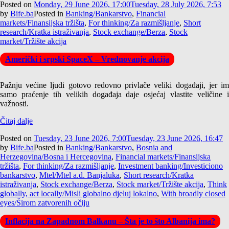
Posted on
Monday, 29 June 2026, 17:00
Tuesday, 28 July 2026, 7:53
by
Bife.ba
Posted in
Banking/Bankarstvo
,
Financial
markets/Finansijska tržišta
,
For thinking/Za razmišljanje
,
Short
research/Kratka istraživanja
,
Stock exchange/Berza
,
Stock
market/Tržište akcija
Američki i srpski SpaceX – Vrednovanje akcija
Pažnju većine ljudi gotovo redovno privlače veliki događaji, jer im
samo praćenje tih velikih događaja daje osjećaj vlastite veličine i
važnosti.
Čitaj dalje
Posted on
Tuesday, 23 June 2026, 7:00
Tuesday, 23 June 2026, 16:47
by
Bife.ba
Posted in
Banking/Bankarstvo
,
Bosnia and
Herzegovina/Bosna i Hercegovina
,
Financial markets/Finansijska
tržišta
,
For thinking/Za razmišljanje
,
Investment banking/Investiciono
bankarstvo
,
Mtel/Mtel a.d. Banjaluka
,
Short research/Kratka
istraživanja
,
Stock exchange/Berza
,
Stock market/Tržište akcija
,
Think
globally, act locally/Misli globalno djeluj lokalno
,
With broadly closed
eyes/Širom zatvorenih očiju
Inflacija na Zapadnom Balkanu – Šta je to što Albanija ima?