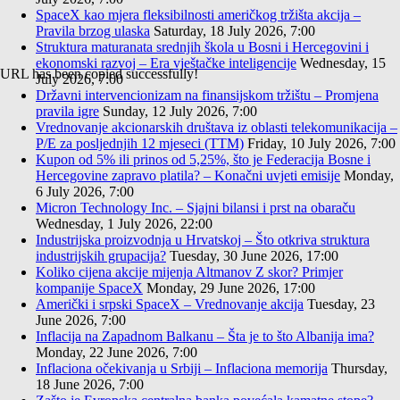
SpaceX kao mjera fleksibilnosti američkog tržišta akcija –
Pravila brzog ulaska
Saturday, 18 July 2026, 7:00
Struktura maturanata srednjih škola u Bosni i Hercegovini i
ekonomski razvoj – Era vještačke inteligencije
Wednesday, 15
URL has been copied successfully!
July 2026, 7:00
Državni intervencionizam na finansijskom tržištu – Promjena
pravila igre
Sunday, 12 July 2026, 7:00
Vrednovanje akcionarskih društava iz oblasti telekomunikacija –
P/E za posljednjih 12 mjeseci (TTM)
Friday, 10 July 2026, 7:00
Kupon od 5% ili prinos od 5,25%, što je Federacija Bosne i
Hercegovine zapravo platila? – Konačni uvjeti emisije
Monday,
6 July 2026, 7:00
Micron Technology Inc. – Sjajni bilansi i prst na obaraču
Wednesday, 1 July 2026, 22:00
Industrijska proizvodnja u Hrvatskoj – Što otkriva struktura
industrijskih grupacija?
Tuesday, 30 June 2026, 17:00
Koliko cijena akcije mijenja Altmanov Z skor? Primjer
kompanije SpaceX
Monday, 29 June 2026, 17:00
Američki i srpski SpaceX – Vrednovanje akcija
Tuesday, 23
June 2026, 7:00
Inflacija na Zapadnom Balkanu – Šta je to što Albanija ima?
Monday, 22 June 2026, 7:00
Inflaciona očekivanja u Srbiji – Inflaciona memorija
Thursday,
18 June 2026, 7:00