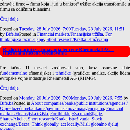
zdravlja firme – firmu koja „juri u bankrot“ tržište akcija transformiše u
firmu sa odličnim bilansima.
Čitaj dalje
Posted on
Tuesday, 28 July 2026, 7:00
Tuesday, 28 July 2026, 11:51
by
Bife.ba
Posted in
Financial markets/Finansijska tržišta
,
For
thinking/Za razmišljanje
,
Short research/Kratka istraživanja
Različiti načini izračunavanja fer cene Rheinmetall AG –
Hijerarhija metoda vrednovanja
Pre tačno 11 meseci vrednovali smo, kroz osnovne alate
f
undamentalne
(finansijske) i
tehničke
(grafičke) analize, akcije lider
evropske vojne industrije Rheinmetall AG (RHMG).
Čitaj dalje
Posted on
Monday, 20 July 2026, 7:00
Monday, 20 July 2026, 7:55
by
Bife.ba
Posted in
About companies/banks/public institutions/agencies /
O preduzećima/bankama/javnim ustanovama/agencijama
,
Financial
markets/Finansijska tržišta
,
For thinking/Za razmišljanje
,
Shares/Akcije
,
Short research/Kratka istraživanja
,
Stock
exchange/Berza
,
Think globally, act locally/Misli globalno djeluj
lokalno