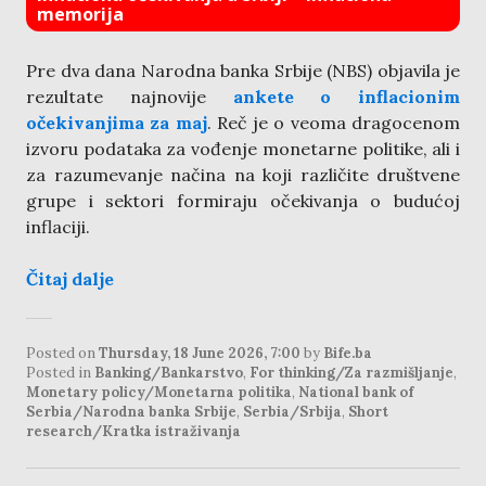
memorija
Pre dva dana Narodna banka Srbije (NBS) objavila je
rezultate najnovije
ankete o inflacionim
očekivanjima za maj
. Reč je o veoma dragocenom
izvoru podataka za vođenje monetarne politike, ali i
za razumevanje načina na koji različite društvene
grupe i sektori formiraju očekivanja o budućoj
inflaciji.
Čitaj dalje
Posted on
Thursday, 18 June 2026, 7:00
by
Bife.ba
Posted in
Banking/Bankarstvo
,
For thinking/Za razmišljanje
,
Monetary policy/Monetarna politika
,
National bank of
Serbia/Narodna banka Srbije
,
Serbia/Srbija
,
Short
research/Kratka istraživanja