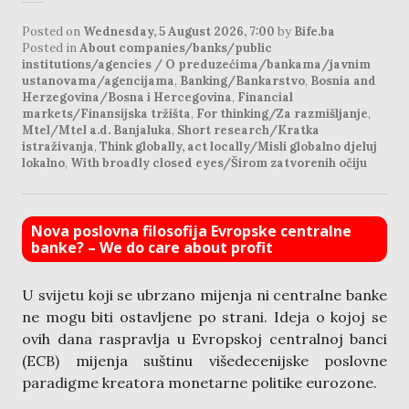
Posted on
Wednesday, 5 August 2026, 7:00
by
Bife.ba
Posted in
About companies/banks/public
institutions/agencies / O preduzećima/bankama/javnim
ustanovama/agencijama
,
Banking/Bankarstvo
,
Bosnia and
Herzegovina/Bosna i Hercegovina
,
Financial
markets/Finansijska tržišta
,
For thinking/Za razmišljanje
,
Mtel/Mtel a.d. Banjaluka
,
Short research/Kratka
istraživanja
,
Think globally, act locally/Misli globalno djeluj
lokalno
,
With broadly closed eyes/Širom zatvorenih očiju
Nova poslovna filosofija Evropske centralne
banke? – We do care about profit
U svijetu koji se ubrzano mijenja ni centralne banke
ne mogu biti ostavljene po strani. Ideja o kojoj se
ovih dana raspravlja u Evropskoj centralnoj banci
(ECB) mijenja suštinu višedecenijske poslovne
paradigme kreatora monetarne politike eurozone.