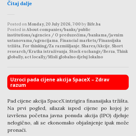
Čitaj dalje
Posted on
Monday, 20 July 2026, 7:00
by
Bife.ba
Posted in
About companies/banks/public
institutions/agencies / O preduzećima/bankama/javnim
ustanovama/agencijama
,
Financial markets/Finansijska
tržišta
,
For thinking/Za razmišljanje
,
Shares/Akcije
,
Short
research/Kratka istraživanja
,
Stock exchange/Berza
,
Think
globally, act locally/Misli globalno djeluj lokalno
Uzroci pada cijene akcija SpaceX – Zdrav
razum
Pad cijene akcija SpaceX intrigira finansijska tržišta.
Na prvi pogled, silazak ispod cijene po kojoj je
izvršena početna javna ponuda akcija (IPO) djeluje
nelogično, ali se ekonomsko objašnjenje ipak može
pronaći.