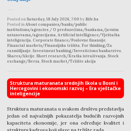
Posted on
Saturday, 18 July 2026, 7:00
by
Bife.ba
Posted in
About companies/banks/public
institutions/agencies / O preduzećima/bankama/javnim
ustanovama/agencijama
,
Artificial intelligence/Vještačka
inteligencija
,
Corporate finance/Poslovne finansije
,
Financial markets/Finansijska tržišta
,
For thinking/Za
razmišljanje
,
Investment banking/Investiciono bankarstvo
,
Shares/Akcije
,
Short research/Kratka istraživanja
,
Stock
exchange/Berza
,
Stock market/Tržište akcija
Struktura maturanata srednjih škola u Bosni i
Hercegovini i ekonomski razvoj – Era vještačke
inteligencije
Struktura maturanata u svakom društvu predstavlja
jedan od najvažnijih pokazatelja budućih razvojnih
kapaciteta ekonomije, jer ona određuje kvalitet i
strukturu kadrova koji ulaze na tržište rada.