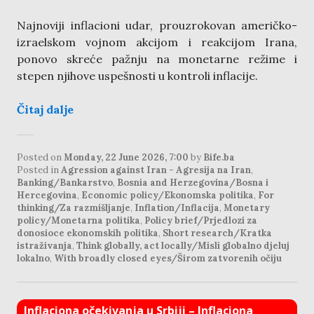
Najnoviji inflacioni udar, prouzrokovan američko-
izraelskom vojnom akcijom i reakcijom Irana,
ponovo skreće pažnju na monetarne režime i
stepen njihove uspešnosti u kontroli inflacije.
Čitaj dalje
Posted on
Monday, 22 June 2026, 7:00
by
Bife.ba
Posted in
Agression against Iran - Agresija na Iran
,
Banking/Bankarstvo
,
Bosnia and Herzegovina/Bosna i
Hercegovina
,
Economic policy/Ekonomska politika
,
For
thinking/Za razmišljanje
,
Inflation/Inflacija
,
Monetary
policy/Monetarna politika
,
Policy brief/Prjedlozi za
donosioce ekonomskih politika
,
Short research/Kratka
istraživanja
,
Think globally, act locally/Misli globalno djeluj
lokalno
,
With broadly closed eyes/Širom zatvorenih očiju
Inflaciona očekivanja u Srbiji – Inflaciona