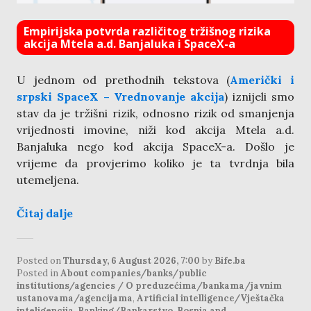
Empirijska potvrda različitog tržišnog rizika
akcija Mtela a.d. Banjaluka i SpaceX-a
U jednom od prethodnih tekstova (
Američki i
srpski SpaceX – Vrednovanje akcija
) iznijeli smo
stav da je tržišni rizik, odnosno rizik od smanjenja
vrijednosti imovine, niži kod akcija Mtela a.d.
Banjaluka nego kod akcija SpaceX-a. Došlo je
vrijeme da provjerimo koliko je ta tvrdnja bila
utemeljena.
Čitaj dalje
Posted on
Thursday, 6 August 2026, 7:00
by
Bife.ba
Posted in
About companies/banks/public
institutions/agencies / O preduzećima/bankama/javnim
ustanovama/agencijama
,
Artificial intelligence/Vještačka
inteligencija
,
Banking/Bankarstvo
,
Bosnia and