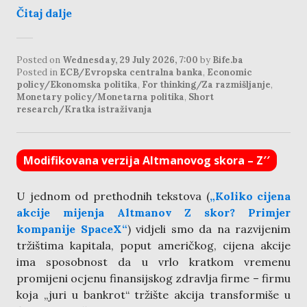
Čitaj dalje
Posted on
Wednesday, 29 July 2026, 7:00
by
Bife.ba
Posted in
ECB/Evropska centralna banka
,
Economic
policy/Ekonomska politika
,
For thinking/Za razmišljanje
,
Monetary policy/Monetarna politika
,
Short
research/Kratka istraživanja
Modifikovana verzija Altmanovog skora – Z′′
U jednom od prethodnih tekstova (
„Koliko cijena
akcije mijenja Altmanov Z skor? Primjer
kompanije SpaceX“
) vidjeli smo da na razvijenim
tržištima kapitala, poput američkog, cijena akcije
ima sposobnost da u vrlo kratkom vremenu
promijeni ocjenu finansijskog zdravlja firme – firmu
koja „juri u bankrot“ tržište akcija transformiše u