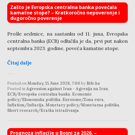
Zašto je Evropska centralna banka povećala
kamatne stope? – Kratkoročno nepoverenje i
dugoročno poverenje
Prošle sedmice, na sastanku od 11. juna, Evropska
centralna banka (ECB) odlučila je da, prvi put nakon
septembra 2023. godine, poveća kamatne stope.
Čitaj dalje
Posted on
Monday, 15 June 2026, 7:00
by
Bife.ba
Posted in
Agression against Iran - Agresija na Iran
,
ECB/Evropska centralna banka
,
Economic
policy/Ekonomska politika
,
Eurozone/Zona eura
,
Inflation/Inflacija
,
Monetary policy/Monetarna politika
,
Short research/Kratka istraživanja
Prognoza inflacije u Bosni za 2026. –