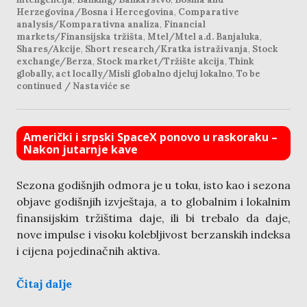
Herzegovina/Bosna i Hercegovina
,
Comparative
analysis/Komparativna analiza
,
Financial
markets/Finansijska tržišta
,
Mtel/Mtel a.d. Banjaluka
,
Shares/Akcije
,
Short research/Kratka istraživanja
,
Stock
exchange/Berza
,
Stock market/Tržište akcija
,
Think
globally, act locally/Misli globalno djeluj lokalno
,
To be
continued / Nastaviće se
Američki i srpski SpaceX ponovo u raskoraku –
Nakon jutarnje kave
Sezona godišnjih odmora je u toku, isto kao i sezona
objave godišnjih izvještaja, a to globalnim i lokalnim
finansijskim tržištima daje, ili bi trebalo da daje,
nove impulse i visoku kolebljivost berzanskih indeksa
i cijena pojedinačnih aktiva.
Čitaj dalje