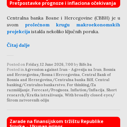
Pretpostavke prognoze i inflaciona očekivanja
Centralna banka Bosne i Hercegovine (CBBH) je u
svom
prolećnom krugu makroekonomskih
projekcija
istakla nekoliko ključnih poruka.
Čitaj dalje
Posted on
Friday, 12 June 2026, 7:00
by
Bife.ba
Posted in
Agression against Iran - Agresija na Iran
,
Bosnia
and Herzegovina/Bosna i Hercegovina
,
Central Bank of
Bosnia and Herzegovina/Centralna banka BiH
,
Central
banking/Centralno bankarstvo
,
For thinking/Za
razmišljanje
,
Forecast/Prognoza
,
Inflation/Inflacija
,
Short
research/Kratka istraživanja
,
With broadly closed eyes/
Širom zatvorenih očiju
Zarade na finansijskom tržištu Republike
Srpske – Ukupan prinos