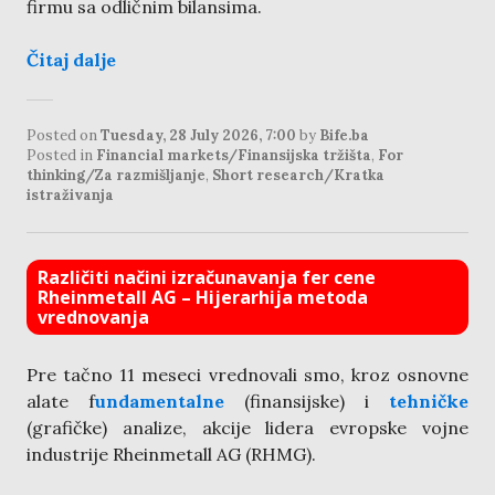
firmu sa odličnim bilansima.
Čitaj dalje
Posted on
Tuesday, 28 July 2026, 7:00
by
Bife.ba
Posted in
Financial markets/Finansijska tržišta
,
For
thinking/Za razmišljanje
,
Short research/Kratka
istraživanja
Različiti načini izračunavanja fer cene
Rheinmetall AG – Hijerarhija metoda
vrednovanja
Pre tačno 11 meseci vrednovali smo, kroz osnovne
alate f
undamentalne
(finansijske) i
tehničke
(grafičke) analize, akcije lidera evropske vojne
industrije Rheinmetall AG (RHMG).