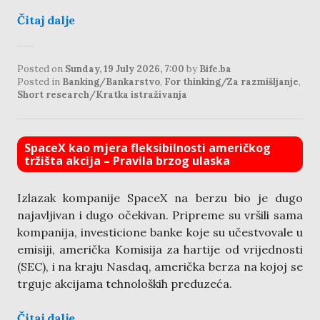
Čitaj dalje
Posted on
Sunday, 19 July 2026, 7:00
by
Bife.ba
Posted in
Banking/Bankarstvo
,
For thinking/Za razmišljanje
,
Short research/Kratka istraživanja
SpaceX kao mjera fleksibilnosti američkog
tržišta akcija – Pravila brzog ulaska
Izlazak kompanije SpaceX na berzu bio je dugo
najavljivan i dugo očekivan. Pripreme su vršili sama
kompanija, investicione banke koje su učestvovale u
emisiji, američka Komisija za hartije od vrijednosti
(SEC), i na kraju Nasdaq, američka berza na kojoj se
trguje akcijama tehnoloških preduzeća.
Čitaj dalje