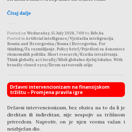
Čitaj dalje
Posted on
Wednesday, 15 July 2026, 7:00
by
Bife.ba
Posted in
Artificial intelligence/Vještačka inteligencija
,
Bosnia and Herzegovina/Bosna i Hercegovina
,
For
thinking/Za razmišljanje
,
Policy brief/Prjedlozi za donosioce
ekonomskih politika
,
Short research/Kratka istraživanja
,
Think globally, act locally/Misli globalno djeluj lokalno
,
With
broadly closed eyes/Širom zatvorenih očiju
Državni intervencionizam na finansijskom
tržištu – Promjena pravila igre
Državni intervencionizam, bez obzira na to da li je
direktan ili indirektan, nije nespojiv sa tržišnom
privredom. Naprotiv, on je njen veoma važan i
neizbježan dio.