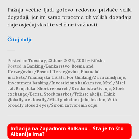
Pažnju većine ljudi gotovo redovno privlače veliki
događaji, jer im samo praćenje tih velikih događaja
daje osjećaj vlastite veličine i važnosti.
Čitaj dalje
Posted on
Tuesday, 23 June 2026, 7:00
by
Bife.ba
Posted in
Banking/Bankarstvo
,
Bosnia and
Herzegovina/Bosna i Hercegovina
,
Financial
markets/Finansijska tržišta
,
For thinking/Za razmišljanje
,
Investment banking/Investiciono bankarstvo
,
Mtel/Mtel
a.d. Banjaluka
,
Short research/Kratka istraživanja
,
Stock
exchange/Berza
,
Stock market/Tržište akcija
,
Think
globally, act locally/Misli globalno djeluj lokalno
,
With
broadly closed eyes/Širom zatvorenih očiju
Inflacija na Zapadnom Balkanu – Šta je to što
Albanija ima?