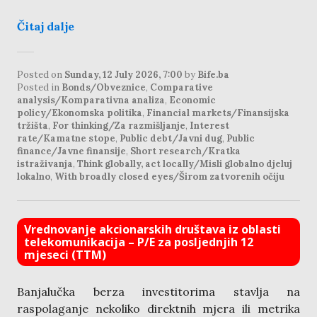
Čitaj dalje
Posted on
Sunday, 12 July 2026, 7:00
by
Bife.ba
Posted in
Bonds/Obveznice
,
Comparative
analysis/Komparativna analiza
,
Economic
policy/Ekonomska politika
,
Financial markets/Finansijska
tržišta
,
For thinking/Za razmišljanje
,
Interest
rate/Kamatne stope
,
Public debt/Javni dug
,
Public
finance/Javne finansije
,
Short research/Kratka
istraživanja
,
Think globally, act locally/Misli globalno djeluj
lokalno
,
With broadly closed eyes/Širom zatvorenih očiju
Vrednovanje akcionarskih društava iz oblasti
telekomunikacija – P/E za posljednjih 12
mjeseci (TTM)
Banjalučka berza investitorima stavlja na
raspolaganje nekoliko direktnih mjera ili metrika