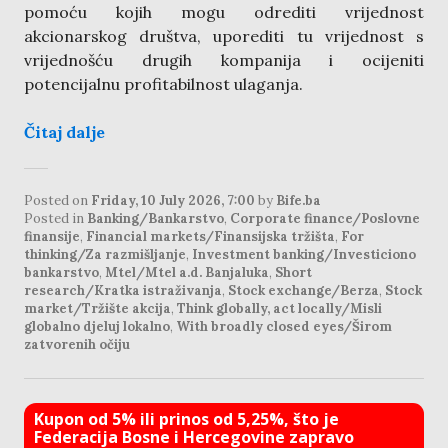
pomoću kojih mogu odrediti vrijednost
akcionarskog društva, uporediti tu vrijednost s
vrijednošću drugih kompanija i ocijeniti
potencijalnu profitabilnost ulaganja.
Čitaj dalje
Posted on
Friday, 10 July 2026, 7:00
by
Bife.ba
Posted in
Banking/Bankarstvo
,
Corporate finance/Poslovne
finansije
,
Financial markets/Finansijska tržišta
,
For
thinking/Za razmišljanje
,
Investment banking/Investiciono
bankarstvo
,
Mtel/Mtel a.d. Banjaluka
,
Short
research/Kratka istraživanja
,
Stock exchange/Berza
,
Stock
market/Tržište akcija
,
Think globally, act locally/Misli
globalno djeluj lokalno
,
With broadly closed eyes/Širom
zatvorenih očiju
Kupon od 5% ili prinos od 5,25%, što je
Federacija Bosne i Hercegovine zapravo