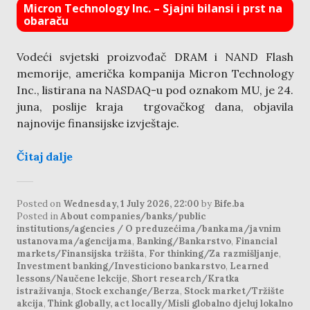
Micron Technology Inc. – Sjajni bilansi i prst na
obaraču
Vodeći svjetski proizvođač DRAM i NAND Flash
memorije, američka kompanija Micron Technology
Inc., listirana na NASDAQ-u pod oznakom MU, je 24.
juna, poslije kraja trgovačkog dana, objavila
najnovije finansijske izvještaje.
Čitaj dalje
Posted on
Wednesday, 1 July 2026, 22:00
by
Bife.ba
Posted in
About companies/banks/public
institutions/agencies / O preduzećima/bankama/javnim
ustanovama/agencijama
,
Banking/Bankarstvo
,
Financial
markets/Finansijska tržišta
,
For thinking/Za razmišljanje
,
Investment banking/Investiciono bankarstvo
,
Learned
lessons/Naučene lekcije
,
Short research/Kratka
istraživanja
,
Stock exchange/Berza
,
Stock market/Tržište
akcija
,
Think globally, act locally/Misli globalno djeluj lokalno