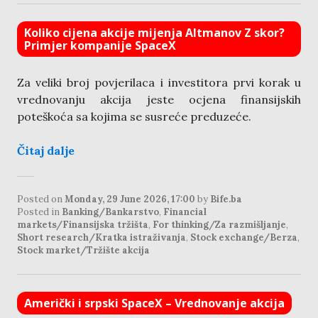
Koliko cijena akcije mijenja Altmanov Z skor?
Primjer kompanije SpaceX
Za veliki broj povjerilaca i investitora prvi korak u
vrednovanju akcija jeste ocjena finansijskih
poteškoća sa kojima se susreće preduzeće.
Čitaj dalje
Posted on
Monday, 29 June 2026, 17:00
by
Bife.ba
Posted in
Banking/Bankarstvo
,
Financial
markets/Finansijska tržišta
,
For thinking/Za razmišljanje
,
Short research/Kratka istraživanja
,
Stock exchange/Berza
,
Stock market/Tržište akcija
Američki i srpski SpaceX – Vrednovanje akcija