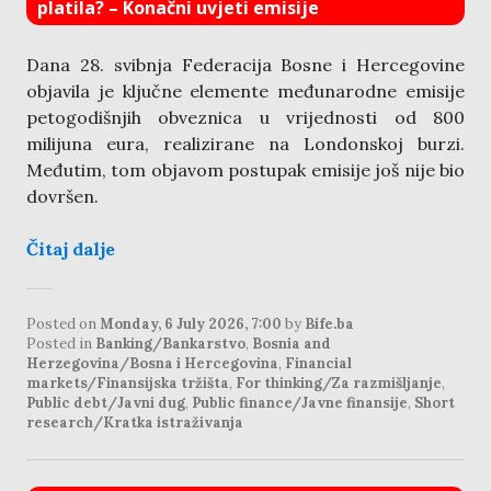
platila? – Konačni uvjeti emisije
Dana 28. svibnja Federacija Bosne i Hercegovine
objavila je ključne elemente međunarodne emisije
petogodišnjih obveznica u vrijednosti od 800
milijuna eura, realizirane na Londonskoj burzi.
Međutim, tom objavom postupak emisije još nije bio
dovršen.
Čitaj dalje
Posted on
Monday, 6 July 2026, 7:00
by
Bife.ba
Posted in
Banking/Bankarstvo
,
Bosnia and
Herzegovina/Bosna i Hercegovina
,
Financial
markets/Finansijska tržišta
,
For thinking/Za razmišljanje
,
Public debt/Javni dug
,
Public finance/Javne finansije
,
Short
research/Kratka istraživanja