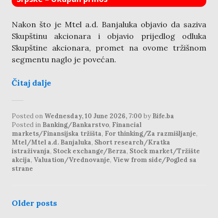
Nakon što je Mtel a.d. Banjaluka objavio da saziva
Skupštinu akcionara i objavio prijedlog odluka
Skupštine akcionara, promet na ovome tržišnom
segmentu naglo je povećan.
Čitaj dalje
Posted on
Wednesday, 10 June 2026, 7:00
by
Bife.ba
Posted in
Banking/Bankarstvo
,
Financial
markets/Finansijska tržišta
,
For thinking/Za razmišljanje
,
Mtel/Mtel a.d. Banjaluka
,
Short research/Kratka
istraživanja
,
Stock exchange/Berza
,
Stock market/Tržište
akcija
,
Valuation/Vrednovanje
,
View from side/Pogled sa
strane
posts
Older posts
navigation