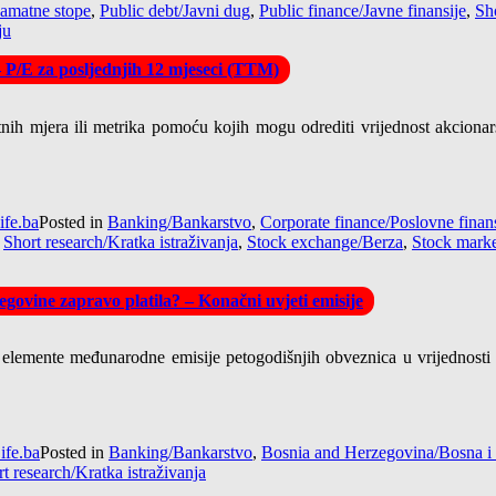
Kamatne stope
,
Public debt/Javni dug
,
Public finance/Javne finansije
,
Sho
ju
– P/E za posljednjih 12 mjeseci (TTM)
tnih mjera ili metrika pomoću kojih mogu odrediti vrijednost akcionar
ife.ba
Posted in
Banking/Bankarstvo
,
Corporate finance/Poslovne finans
,
Short research/Kratka istraživanja
,
Stock exchange/Berza
,
Stock market
govine zapravo platila? – Konačni uvjeti emisije
 elemente međunarodne emisije petogodišnjih obveznica u vrijednosti
ife.ba
Posted in
Banking/Bankarstvo
,
Bosnia and Herzegovina/Bosna i
t research/Kratka istraživanja