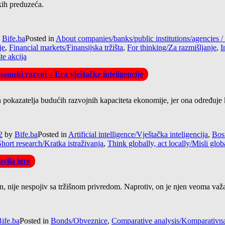
kih preduzeća.
y
Bife.ba
Posted in
About companies/banks/public institutions/agencie
je
,
Financial markets/Finansijska tržišta
,
For thinking/Za razmišljanje
,
I
te akcija
omski razvoj – Era vještačke inteligencije
pokazatelja budućih razvojnih kapaciteta ekonomije, jer ona određuje kva
2
by
Bife.ba
Posted in
Artificial intelligence/Vještačka inteligencija
,
Bos
Short research/Kratka istraživanja
,
Think globally, act locally/Misli glob
vila igre
tan, nije nespojiv sa tržišnom privredom. Naprotiv, on je njen veoma važ
ife.ba
Posted in
Bonds/Obveznice
,
Comparative analysis/Komparativna