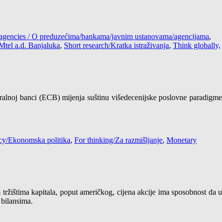
s/agencies / O preduzećima/bankama/javnim ustanovama/agencijama
,
Mtel a.d. Banjaluka
,
Short research/Kratka istraživanja
,
Think globally,
ntralnoj banci (ECB) mijenja suštinu višedecenijske poslovne paradigme
cy/Ekonomska politika
,
For thinking/Za razmišljanje
,
Monetary
m tržištima kapitala, poput američkog, cijena akcije ima sposobnost da 
 bilansima.