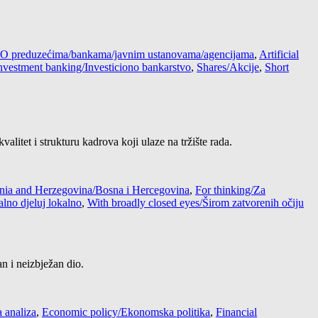
s / O preduzećima/bankama/javnim ustanovama/agencijama
,
Artificial
nvestment banking/Investiciono bankarstvo
,
Shares/Akcije
,
Short
litet i strukturu kadrova koji ulaze na tržište rada.
nia and Herzegovina/Bosna i Hercegovina
,
For thinking/Za
alno djeluj lokalno
,
With broadly closed eyes/Širom zatvorenih očiju
an i neizbježan dio.
 analiza
,
Economic policy/Ekonomska politika
,
Financial