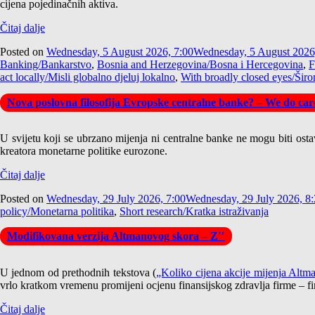
cijena pojedinačnih aktiva.
Čitaj dalje
Posted on
Wednesday, 5 August 2026, 7:00
Wednesday, 5 August 2026
Banking/Bankarstvo
,
Bosnia and Herzegovina/Bosna i Hercegovina
,
F
act locally/Misli globalno djeluj lokalno
,
With broadly closed eyes/Širo
Nova poslovna filosofija Evropske centralne banke? – We do care
U svijetu koji se ubrzano mijenja ni centralne banke ne mogu biti osta
kreatora monetarne politike eurozone.
Čitaj dalje
Posted on
Wednesday, 29 July 2026, 7:00
Wednesday, 29 July 2026, 8
policy/Monetarna politika
,
Short research/Kratka istraživanja
Modifikovana verzija Altmanovog skora – Z′′
U jednom od prethodnih tekstova (
„Koliko cijena akcije mijenja Alt
vrlo kratkom vremenu promijeni ocjenu finansijskog zdravlja firme – fir
Čitaj dalje