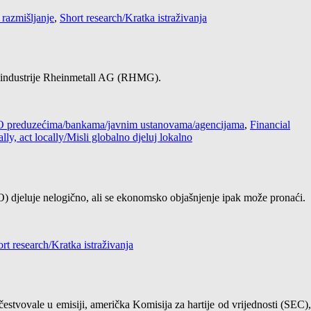
 razmišljanje
,
Short research/Kratka istraživanja
ne industrije Rheinmetall AG (RHMG).
 / O preduzećima/bankama/javnim ustanovama/agencijama
,
Financial
lly, act locally/Misli globalno djeluj lokalno
IPO) djeluje nelogično, ali se ekonomsko objašnjenje ipak može pronaći.
rt research/Kratka istraživanja
stvovale u emisiji, američka Komisija za hartije od vrijednosti (SEC),