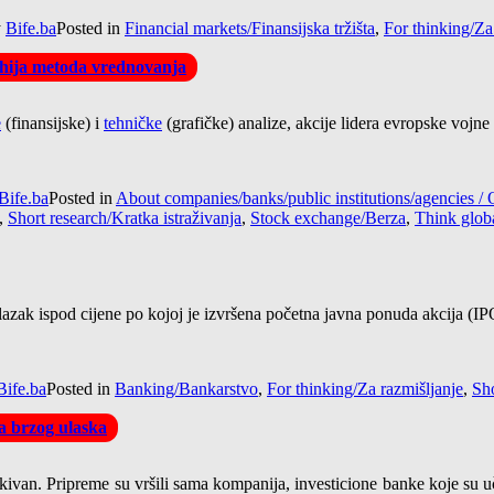
y
Bife.ba
Posted in
Financial markets/Finansijska tržišta
,
For thinking/Za
arhija metoda vrednovanja
e
(finansijske) i
tehničke
(grafičke) analize, akcije lidera evropske voj
Bife.ba
Posted in
About companies/banks/public institutions/agencies
,
Short research/Kratka istraživanja
,
Stock exchange/Berza
,
Think globa
 silazak ispod cijene po kojoj je izvršena početna javna ponuda akcija (
Bife.ba
Posted in
Banking/Bankarstvo
,
For thinking/Za razmišljanje
,
Sho
la brzog ulaska
van. Pripreme su vršili sama kompanija, investicione banke koje su uče