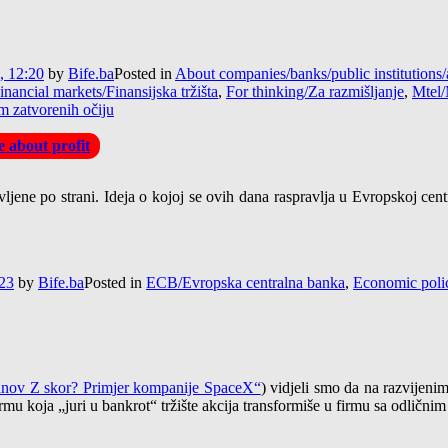
, 12:20
by
Bife.ba
Posted in
About companies/banks/public institution
inancial markets/Finansijska tržišta
,
For thinking/Za razmišljanje
,
Mtel/
m zatvorenih očiju
 about profit
vljene po strani. Ideja o kojoj se ovih dana raspravlja u Evropskoj ce
:23
by
Bife.ba
Posted in
ECB/Evropska centralna banka
,
Economic poli
manov Z skor? Primjer kompanije SpaceX“
) vidjeli smo da na razvijeni
mu koja „juri u bankrot“ tržište akcija transformiše u firmu sa odličnim