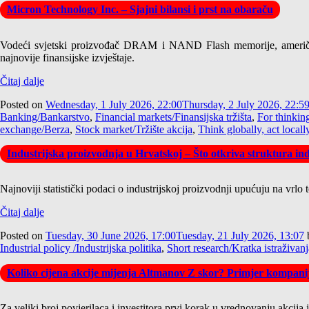
Micron Technology Inc. – Sjajni bilansi i prst na obaraču
Vodeći svjetski proizvođač DRAM i NAND Flash memorije, američk
najnovije finansijske izvještaje.
Čitaj dalje
Posted on
Wednesday, 1 July 2026, 22:00
Thursday, 2 July 2026, 22:5
Banking/Bankarstvo
,
Financial markets/Finansijska tržišta
,
For thinkin
exchange/Berza
,
Stock market/Tržište akcija
,
Think globally, act locall
Industrijska proizvodnja u Hrvatskoj – Što otkriva struktura ind
Najnoviji statistički podaci o industrijskoj proizvodnji upućuju na vrlo 
Čitaj dalje
Posted on
Tuesday, 30 June 2026, 17:00
Tuesday, 21 July 2026, 13:07
Industrial policy /Industrijska politika
,
Short research/Kratka istraživanj
Koliko cijena akcije mijenja Altmanov Z skor? Primjer kompan
Za veliki broj povjerilaca i investitora prvi korak u vrednovanju akcija