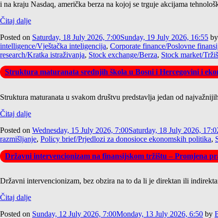
i na kraju Nasdaq, američka berza na kojoj se trguje akcijama tehnološ
Čitaj dalje
Posted on
Saturday, 18 July 2026, 7:00
Sunday, 19 July 2026, 16:55
b
intelligence/Vještačka inteligencija
,
Corporate finance/Poslovne finansi
research/Kratka istraživanja
,
Stock exchange/Berza
,
Stock market/Tržiš
Struktura maturanata srednjih škola u Bosni i Hercegovini i ekon
Struktura maturanata u svakom društvu predstavlja jedan od najvažnijih 
Čitaj dalje
Posted on
Wednesday, 15 July 2026, 7:00
Saturday, 18 July 2026, 17:0
razmišljanje
,
Policy brief/Prjedlozi za donosioce ekonomskih politika
,
Državni intervencionizam na finansijskom tržištu – Promjena pra
Državni intervencionizam, bez obzira na to da li je direktan ili indirek
Čitaj dalje
Posted on
Sunday, 12 July 2026, 7:00
Monday, 13 July 2026, 6:50
by
B