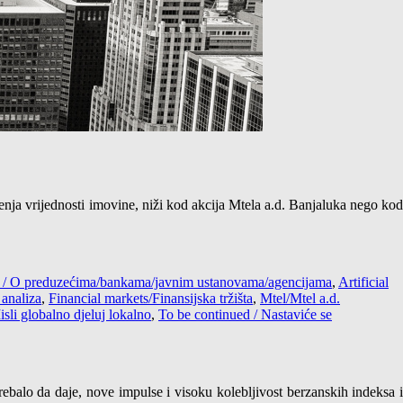
njenja vrijednosti imovine, niži kod akcija Mtela a.d. Banjaluka nego kod
es / O preduzećima/bankama/javnim ustanovama/agencijama
,
Artificial
analiza
,
Financial markets/Finansijska tržišta
,
Mtel/Mtel a.d.
isli globalno djeluj lokalno
,
To be continued / Nastaviće se
trebalo da daje, nove impulse i visoku kolebljivost berzanskih indeksa i