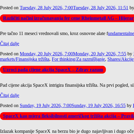
Posted on
Tuesday, 28 July 2026, 7:00
Tuesday, 28 July 2026, 11:51
b
Različiti načini izračunavanja fer cene Rheinmetall AG – Hijer
Pre tačno 11 meseci vrednovali smo, kroz osnovne alate f
undamentaln
Čitaj dalje
Posted on
Monday, 20 July 2026, 7:00
Monday, 20 July 2026, 7:55
by
markets/Finansijska tržišta
,
For thinking/Za razmišljanje
,
Shares/Akcije
Uzroci pada cijene akcija SpaceX – Zdrav razum
Pad cijene akcija SpaceX intrigira finansijska tržišta. Na prvi pogled,
Čitaj dalje
Posted on
Sunday, 19 July 2026, 7:00
Sunday, 19 July 2026, 16:55
by
SpaceX kao mjera fleksibilnosti američkog tržišta akcija – Pravi
Izlazak kompanije SpaceX na berzu bio je dugo najavljivan i dugo očeki