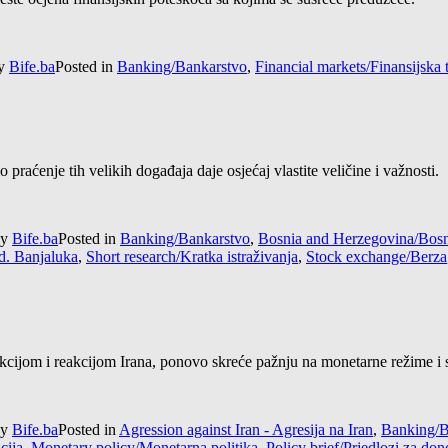
y
Bife.ba
Posted in
Banking/Bankarstvo
,
Financial markets/Finansijska t
praćenje tih velikih događaja daje osjećaj vlastite veličine i važnosti.
y
Bife.ba
Posted in
Banking/Bankarstvo
,
Bosnia and Herzegovina/Bosn
d. Banjaluka
,
Short research/Kratka istraživanja
,
Stock exchange/Berza
ijom i reakcijom Irana, ponovo skreće pažnju na monetarne režime i ste
y
Bife.ba
Posted in
Agression against Iran - Agresija na Iran
,
Banking/B
acija
,
Monetary policy/Monetarna politika
,
Policy brief/Prjedlozi za do