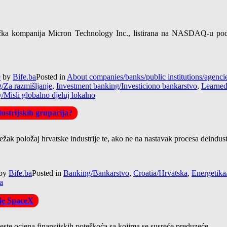
a kompanija Micron Technology Inc., listirana na NASDAQ-u pod o
9
by
Bife.ba
Posted in
About companies/banks/public institutions/agen
g/Za razmišljanje
,
Investment banking/Investiciono bankarstvo
,
Learned
y/Misli globalno djeluj lokalno
ustrijskih grupacija?
težak položaj hrvatske industrije te, ako ne na nastavak procesa deindust
by
Bife.ba
Posted in
Banking/Bankarstvo
,
Croatia/Hrvatska
,
Energetika
a
ije SpaceX
 jeste ocjena finansijskih poteškoća sa kojima se susreće preduzeće.