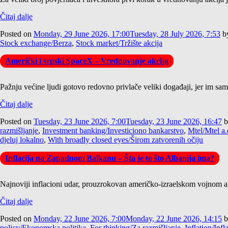
Čitaj dalje
Posted on
Monday, 29 June 2026, 17:00
Tuesday, 28 July 2026, 7:53
b
Stock exchange/Berza
,
Stock market/Tržište akcija
Američki i srpski SpaceX – Vrednovanje akcija
Pažnju većine ljudi gotovo redovno privlače veliki događaji, jer im samo 
Čitaj dalje
Posted on
Tuesday, 23 June 2026, 7:00
Tuesday, 23 June 2026, 16:47
b
razmišljanje
,
Investment banking/Investiciono bankarstvo
,
Mtel/Mtel a.
djeluj lokalno
,
With broadly closed eyes/Širom zatvorenih očiju
Inflacija na Zapadnom Balkanu – Šta je to što Albanija ima?
Najnoviji inflacioni udar, prouzrokovan američko-izraelskom vojnom akc
Čitaj dalje
Posted on
Monday, 22 June 2026, 7:00
Monday, 22 June 2026, 14:15
b
policy/Ekonomska politika
,
For thinking/Za razmišljanje
,
Inflation/Infl