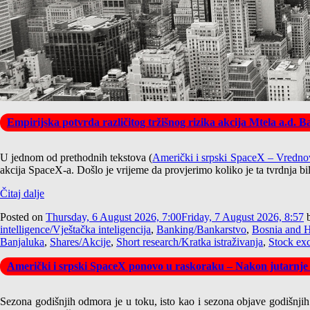
Empirijska potvrda različitog tržišnog rizika akcija Mtela a.d. 
U jednom od prethodnih tekstova (
Američki i srpski SpaceX – Vrednov
akcija SpaceX-a. Došlo je vrijeme da provjerimo koliko je ta tvrdnja bi
Čitaj dalje
Posted on
Thursday, 6 August 2026, 7:00
Friday, 7 August 2026, 8:57
intelligence/Vještačka inteligencija
,
Banking/Bankarstvo
,
Bosnia and H
Banjaluka
,
Shares/Akcije
,
Short research/Kratka istraživanja
,
Stock ex
Američki i srpski SpaceX ponovo u raskoraku – Nakon jutarnje
Sezona godišnjih odmora je u toku, isto kao i sezona objave godišnjih iz