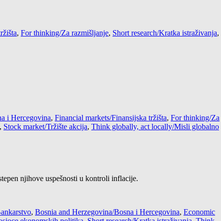
ržišta
,
For thinking/Za razmišljanje
,
Short research/Kratka istraživanja
,
a i Hercegovina
,
Financial markets/Finansijska tržišta
,
For thinking/Za
,
Stock market/Tržište akcija
,
Think globally, act locally/Misli globalno
pen njihove uspešnosti u kontroli inflacije.
ankarstvo
,
Bosnia and Herzegovina/Bosna i Hercegovina
,
Economic
nosioce ekonomskih politika
,
Short research/Kratka istraživanja
,
Think