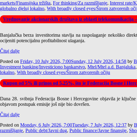
markets/Finansijska tržišta
,
For thinking/Za razmišljanje
,
Interest rate/
globalno djeluj lokalno
,
With broadly closed eyes/Širom zatvorenih oči
Vrednovanje akcionarskih društava iz oblasti telekomunikacija 
Banjalučka berza investitorima stavlja na raspolaganje nekoliko direk
ocijeniti potencijalnu profitabilnost ulaganja.
Čitaj dalje
Posted on
Friday, 10 July 2026, 7:00
Sunday, 12 July 2026, 14:58
by
B
Investment banking/Investiciono bankarstvo
,
Mtel/Mtel a.d. Banjaluka
lokalno
,
With broadly closed eyes/Širom zatvorenih očiju
Kupon od 5% ili prinos od 5,25%, što je Federacija Bosne i Herce
Dana 28. svibnja Federacija Bosne i Hercegovine objavila je ključne
objavom postupak emisije još nije bio dovršen.
Čitaj dalje
Posted on
Monday, 6 July 2026, 7:00
Tuesday, 7 July 2026, 12:37
by
B
razmišljanje
,
Public debt/Javni dug
,
Public finance/Javne finansije
,
Shor