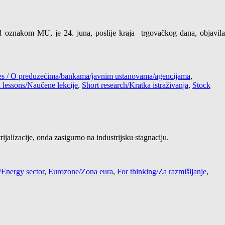
znakom MU, je 24. juna, poslije kraja trgovačkog dana, objavila
cies / O preduzećima/bankama/javnim ustanovama/agencijama
,
 lessons/Naučene lekcije
,
Short research/Kratka istraživanja
,
Stock
rijalizacije, onda zasigurno na industrijsku stagnaciju.
/Energy sector
,
Eurozone/Zona eura
,
For thinking/Za razmišljanje
,