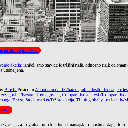
Banjaluka i SpaceX-a
anje akcija
) iznijeli smo stav da je tržišni rizik, odnosno rizik od sma
la utemeljena.
by
Bife.ba
Posted in
About companies/banks/public institutions/agenci
erzegovina/Bosna i Hercegovina
,
Comparative analysis/Komparativna 
change/Berza
,
Stock market/Tržište akcija
,
Think globally, act locally/M
 kave
vještaja, a to globalnim i lokalnim finansijskim tržištima daje, ili bi 