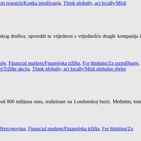
rt research/Kratka istraživanja
,
Think globally, act locally/Misli
skog društva, uporediti tu vrijednost s vrijednošću drugih kompanija i
ije
,
Financial markets/Finansijska tržišta
,
For thinking/Za razmišljanje
,
/Tržište akcija
,
Think globally, act locally/Misli globalno djeluj
 od 800 milijuna eura, realizirane na Londonskoj burzi. Međutim, tom
 Hercegovina
,
Financial markets/Finansijska tržišta
,
For thinking/Za