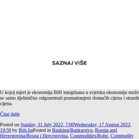
Category:
Real sector and banks/Privreda i banke
Cijene stanova u novogradnji – Zona sumraka
U kojoj mjeri je ekonomija BiH integrisana u svjetsku ekonomiju može
se samo djelimično odgonetnuti posmatranjem domaćih cijena i stranih
cijena.
Čitaj dalje
Posted on
Sunday, 31 July 2022, 7:00
Wednesday, 17 August 2022,
19:59
by
Bife.ba
Posted in
Banking/Bankarstvo
,
Bosnia and
Herzegovina/Bosna i Hercegovina
,
Commodities/Robe
,
Commodity