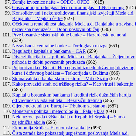
Zemlje izvoznice nafte – OPEC i OPEC+
(615)
Gasovodni prirodni gas i tečni prirodni gas – LNG premija
(615)
Konsolidovani i nekonsolidovani finansijski izvještaji Mtela a.d.
Banjaluka – Majka i ćerke
(627)
Očekivana rentabilnost ulaganja Mtela a.d. Banjaluka u zavisna i
nezavisna preduzeća – Dobri poslovni običaji
(636)
Prve bosanske sistemski bitne banke – Hazarderski nemoral
(639)
Nezavisnost centralne banke – Tvrdoglava mazga
(651)
Regulacija kapitala u bankama – CAR
(659)
Diverzifikacija i rast prihoda Mtela a.d. Banjaluka – Željeni nivo
prihoda iz dobiti povezanih preduzeća
(662)
Poljoprivreda u Bosni i Hercegovini između državnog deviznog
kursa i državnog budžeta – Traktorijada u Bužimu
(666)
Strana valuta u bankarskom sektoru – Mit o Sizifu
(672)
Kako prevazići strah od tržišnog rizika? – Kao virusi i bakterije
(685)
Kapital u bosanskim bankama i kreditni rizik dužničkih hartija
od vrednosti vlada entiteta – Bezrizični tretman
(686)
Cijene nekretnina u Europi – Trbuhom za stanom
(687)
Monetarna politika i meteorologija – Pala je kiša
(691)
Neki uzroci pada tržišta akcija u Republici Srpskoj – Samo
zajednička akcija
(695)
Ekonomija Srbije – Ekonomske sankcije
(696)
Čista zarada kao pokazatelj uspješnosti poslovanja Mtela a.d.