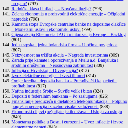
no gain?
(793)
Radnička klasa i inflacija – Novčana iluzija?
(796)
Zelena ekonomija u proizvodnji električne energije – Očigledni
napredak
(798)
Kamatna stopa Evropske centralne banke na depozitne olakšice
– Monetarni uslovi i ekonomski uslovi
(799)
Cijena akcija Rheinmetall AG i militarizacija Evrope – Backlog
(801)
Jedna srpska i jedna holandska firma – U očima povjerioca
(807)
Neizvjesnost na tržištu akcija – Nagrada investitorima
(809)
Zarada prije kamate i oporezivanja u Mtelu a.d. Banjaluka i
srodnim društvima – Neosnovana zabrinutost
(809)
Inflacija u Hrvatskoj – Divergencija?
(812)
Izvoz električne energije – Izvezi ili umri
(814)
Omjer kredita i depozita banaka – Prerađivački kapaciteti i
profitabilnost
(817)
Naftna industrija Srbije – Suviše velik i bitan
(824)
Depoziti u federalnim bankama – Po zaslugama
(826)
Finansiranje preduzeća u djelatnosti telekomunikacija – Potpuno
pogrešna percepcija izuzetno visoke zaduženosti
(838)
Ekonomski ciljevi (ne)prijateljskih država – Usluga za uslugu
(840)
Monetarna politika u Bosni i eurozoni – Uvoz inflacije i izvoz
elementarne pameti
(843)