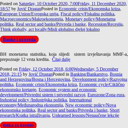
Posted on
Saturday, 10 October 2020, 7:00
Friday, 11 December 2020,
18:57
by
Jović Dragan
Posted in
Economic crisis/Ekonomska kriza
,
European Union/Evropska unija
,
Fiscal policy/Fiskalna politika
,
Macroeconomics/Makroekonomija
,
Monetary policy/Monetarna
politika
,
Real sector and banks/Privreda i banke
,
Recession/Recesija
,
Think globally, act locally/Misli globalno djeluj lokalno
Banke i privreda
BH monetarna statistika, koja slijedi sistem izvještavanja MMF-a,
prepoznaje 12 vrsta kredita.
Čitaj dalje
Posted on
Friday, 12 October 2018, 6:00
Wednesday, 5 December
2018, 21:15
by
Jović Dragan
Posted in
Banking/Bankarstvo
,
Bosnia
and Herzegovina/Bosna i Hercegovina
,
Development policy/Razvojna
politika
,
Economic crisis/Ekonomska kriza
,
Economic cycle/Ciklično
ekonomsko kretanje
,
Economic system and economic
development/Privredni sistem i privredni razvoj
,
Eurozone/Zona eura
,
Industrial policy /Industrijska politika
,
International
economy/Međunarodna ekonomija
,
New economic policy/Nova
ekonomska politika
,
Real sector and banks/Privreda i banke
,
Short
research/Kratka istraživanja
,
Unlearned lessons/Nenaučene lekcije
Bitka za kredite