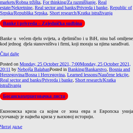
markets/Robna tržišta
,
For thinking/Za razmišljanje
,
Real
estate/Nekretnine
,
Real sector and banks/Privreda i banke
,
Republic of
Srpska/Republika Srpska
,
Short research/Kratka istraživanja
Banke i privreda – Zajednička sudbina
Banke u većem djelu svijeta, a djelimično i u BiH, nisu baš omiljene
kod jednog djela stanovništva i firmi, koji moraju sa njima sarađivati.
Čitaj dalje
Posted on
Monday, 25 October 2021, 7:00
Monday, 25 October 2021,
20:11
by
Nebojša Balaban
Posted in
Banking/Bankarstvo
,
Bosnia and
Herzegovina/Bosna i Hercegovina
,
Learned lessons/Naučene lekcije
,
Real sector and banks/Privreda i banke
,
Short research/Kratka
istraživanja
Босанскохерцеговачка листа
Економска криза са којом се зона евра и Европска унија
суочавају је највећа криза у њиховој историји.
Читај даље