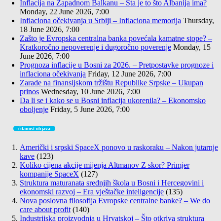
Inflacija na Zapadnom Balkanu – Šta je to što Albanija ima?
Monday, 22 June 2026, 7:00
Inflaciona očekivanja u Srbiji – Inflaciona memorija
Thursday,
18 June 2026, 7:00
Zašto je Evropska centralna banka povećala kamatne stope? –
Kratkoročno nepoverenje i dugoročno poverenje
Monday, 15
June 2026, 7:00
Prognoza inflacije u Bosni za 2026. – Pretpostavke prognoze i
inflaciona očekivanja
Friday, 12 June 2026, 7:00
Zarade na finansijskom tržištu Republike Srpske – Ukupan
prinos
Wednesday, 10 June 2026, 7:00
Da li se i kako se u Bosni inflacija ukorenila? – Ekonomsko
oboljenje
Friday, 5 June 2026, 7:00
čitanost objava
Američki i srpski SpaceX ponovo u raskoraku – Nakon jutarnje
kave
(123)
Koliko cijena akcije mijenja Altmanov Z skor? Primjer
kompanije SpaceX
(127)
Struktura maturanata srednjih škola u Bosni i Hercegovini i
ekonomski razvoj – Era vještačke inteligencije
(135)
Nova poslovna filosofija Evropske centralne banke? – We do
care about profit
(140)
Industrijska proizvodnja u Hrvatskoj – Što otkriva struktura