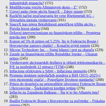
industrijskih grupacija?
(151)
Modifikovana verzija Altmanovog skora – Z′′
(152)
Uzroci pada cijene akcija SpaceX – Zdrav razum
(153)
Različiti načini izračunavanja fer cene Rheinmetall AG –
Hijerarhija metoda vrednovanja
(161)
SpaceX kao mjera fleksibilnosti američkog tržišta akcija –
Pravila brzog ulaska
(164)
Državni intervencionizam na finansijskom tržištu – Promjena
pravila igre
(200)
Kupon od 5% ili prinos od 5,25%, što je Federacija Bosne i
Hercegovine zapravo platila? – Konačni uvjeti emisije
(226)
Micron Technology Inc. – Sjajni bilansi i prst na obaraču
(229)
Zarade na finansijskom tržištu Republike Srpske – Ukupan
prinos
(245)
Vrednovanje akcionarskih društava iz oblasti telekomunikacija –
P/E za posljednjih 12 mjeseci (TTM)
(248)
Inflaciona očekivanja u Srbiji – Inflaciona memorija
(265)
Promena strukture potrošačkih pondera u BiH (2015–2025) i
njen ekonomski značaj – Pogoršanje životnog standarda?
(268)
Prinos do dospijeća na petogodišnje obveznice Federacije Bosne
i Hercegovine – Špekulativni kreditni rejting
(276)
Inflacija na Zapadnom Balkanu – Šta je to što Albanija ima?
(283)
Budžet Federacije Bosne i Hercegovine za početnike – Fiskalna
enigma
(292)