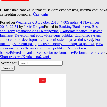
U bilansima banaka se između sektora ekonomskog sistema vodi bitka
za kreditni potencijal.
Čitaj dalje
Posted on
Wednesday, 3 October 2018, 4:00
Sunday, 4 November
2018, 22:54
by
Jović Dragan
Posted in
Banking/Bankarstvo
,
Bosnia
and Herzegovina/Bosna i Hercegovina
,
Corporate finance/Poslovne
finansije
,
Development policy/Razvojna politika
,
Economic system
and economic development/Privredni sistem i privredni razvoj
,
For
thinking/Za razmišljanje
,
Industrial policy /Industrijska politika
,
New
economic policy/Nova ekonomska politika
,
Real sector and
banks/Privreda i banke
,
Real sector performance/Performanse privrede
,
Short research/Kratka istraživanja
Search for: