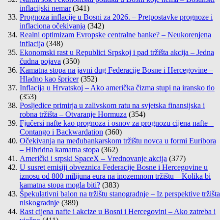
inflacijski nemar
(341)
Prognoza inflacije u Bosni za 2026. – Pretpostavke prognoze i
inflaciona očekivanja
(342)
Realni optimizam Evropske centralne banke? – Neukorenjena
inflacija
(348)
Ekonomski rast u Republici Srpskoj i pad tržišta akcija – Jedna
čudna pojava
(350)
Kamatna stopa na javni dug Federacije Bosne i Hercegovine –
Hladno kao špricer
(352)
Inflacija u Hrvatskoj – Ako američka čizma stupi na iransko tlo
(353)
Posljedice primirja u zalivskom ratu na svjetska finansijska i
robna tržišta – Otvaranje Hormuza
(354)
Fjučersi nafte kao prognoza i osnov za prognozu cijena nafte –
Contango i Backwardation
(360)
Očekivanja na međubankarskom tržištu novca u formi Euribora
– Hibridna kamatna stopa
(362)
Američki i srpski SpaceX – Vrednovanje akcija
(377)
U susret emisiji obveznica Federacije Bosne i Hercegovine u
iznosu od 800 milijuna eura na inozemnom tržištu – Kolika bi
kamatna stopa mogla biti?
(383)
Špekulativni balon na tržištu stanogradnje – Iz perspektive tržišta
niskogradnje
(389)
Rast cijena nafte i akcize u Bosni i Hercegovini – Ako zatreba i