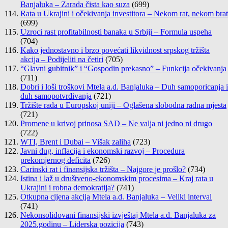
Banjaluka – Zarada čista kao suza
(699)
Rata u Ukrajini i očekivanja investitora – Nekom rat, nekom brat
(699)
Uzroci rast profitabilnosti banaka u Srbiji – Formula uspeha
(704)
Kako jednostavno i brzo povećati likvidnost srpskog tržišta
akcija – Podijeliti na četiri
(705)
“Glavni gubitnik” i “Gospodin prekasno” – Funkcija očekivanja
(711)
Dobri i loši troškovi Mtela a.d. Banjaluka – Duh samoporicanja i
duh samopotvrđivanja
(721)
Tržište rada u Europskoj uniji – Oglašena slobodna radna mjesta
(721)
Promene u krivoj prinosa SAD – Ne valja ni jedno ni drugo
(722)
WTI, Brent i Dubai – Višak zaliha
(723)
Javni dug, inflacija i ekonomski razvoj – Procedura
prekomjernog deficita
(726)
Carinski rat i finansijska tržišta – Najgore je prošlo?
(734)
Istina i laž u društveno-ekonomskim procesima – Kraj rata u
Ukrajini i robna demokratija?
(741)
Otkupna cijena akcija Mtela a.d. Banjaluka – Veliki interval
(741)
Nekonsolidovani finansijski izvještaj Mtela a.d. Banjaluka za
2025.godinu – Liderska pozicija
(743)