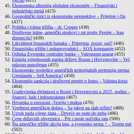
vječno
(411)
Ekonomska alhemija globalne ekonomije – Finansijski i
industrijski metal
(423)
Geopolitički rizici iz ekonomske perspektive – Prijetnje i čin
(437)
Politika i robna tržišta – dr. Copper
(438)
Društvene istine, američki strahovi i rat protiv Persije – Iran
disrupcija?
(439)
Likvidnost bosanskih banaka – Priprema, pozor, sad?
(446)
Finansijsko tržište i poluprovodnici – SOX kompanije
(452)
Odluka Evropske centralne banke – Vatrogasni aparat
(455)
Emisija vrijednosnih papira države Bosne i Hercegovine – Već
odavno punoljetan
(455)
Ekonomske posledice američkih teritorijalnih pretenzija prema
Grenlandu – Sell America?
(458)
Ekonomija sankcija i društveni nemiri u Iranu – Valutna kriza
(464)
Građevinska djelatnost u Bosni i Hercegovini u 2025. godini –
Stanovi, hale i infrastruktura
(467)
Hrvatska u eurozoni -Teorija i praksa
(476)
Vrednost američkog dolara – Sa jakog na slab režim?
(488)
Uzrok pada cijene zlata – Drveće ne raste do neba
(496)
Cene državnih obveznica – Pre i posle početka rata
(500)
Šta američko tržište akcija ima, a evropsko nema ? – Trump put
(502)