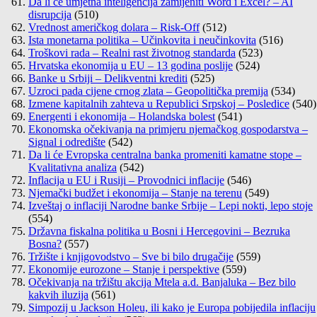
Da li će umjetna inteligencija zamijeniti Word i Excel? – AI
disrupcija
(510)
Vrednost američkog dolara – Risk-Off
(512)
Ista monetarna politika – Učinkovita i neučinkovita
(516)
Troškovi rada – Realni rast životnog standarda
(523)
Hrvatska ekonomija u EU – 13 godina poslije
(524)
Banke u Srbiji – Delikventni krediti
(525)
Uzroci pada cijene crnog zlata – Geopolitička premija
(534)
Izmene kapitalnih zahteva u Republici Srpskoj – Posledice
(540)
Energenti i ekonomija – Holandska bolest
(541)
Ekonomska očekivanja na primjeru njemačkog gospodarstva –
Signal i odredište
(542)
Da li će Evropska centralna banka promeniti kamatne stope –
Kvalitativna analiza
(542)
Inflacija u EU i Rusiji – Provodnici inflacije
(546)
Njemački budžet i ekonomija – Stanje na terenu
(549)
Izveštaj o inflaciji Narodne banke Srbije – Lepi nokti, lepo stoje
(554)
Državna fiskalna politika u Bosni i Hercegovini – Bezruka
Bosna?
(557)
Tržište i knjigovodstvo – Sve bi bilo drugačije
(559)
Ekonomije eurozone – Stanje i perspektive
(559)
Očekivanja na tržištu akcija Mtela a.d. Banjaluka – Bez bilo
kakvih iluzija
(561)
Simpozij u Jackson Holeu, ili kako je Europa pobijedila inflaciju