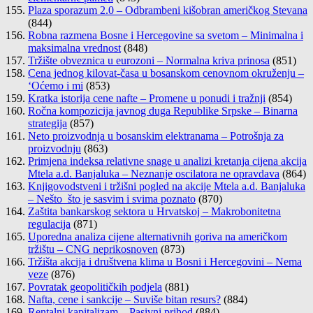
Plaza sporazum 2.0 – Odbrambeni kišobran američkog Stevana
(844)
Robna razmena Bosne i Hercegovine sa svetom – Minimalna i
maksimalna vrednost
(848)
Tržište obveznica u eurozoni – Normalna kriva prinosa
(851)
Cena jednog kilovat-časa u bosanskom cenovnom okruženju –
‘Oćemo i mi
(853)
Kratka istorija cene nafte – Promene u ponudi i tražnji
(854)
Ročna kompozicija javnog duga Republike Srpske – Binarna
strategija
(857)
Neto proizvodnja u bosanskim elektranama – Potrošnja za
proizvodnju
(863)
Primjena indeksa relativne snage u analizi kretanja cijena akcija
Mtela a.d. Banjaluka – Neznanje oscilatora ne opravdava
(864)
Knjigovodstveni i tržišni pogled na akcije Mtela a.d. Banjaluka
– Nešto što je sasvim i svima poznato
(870)
Zaštita bankarskog sektora u Hrvatskoj – Makrobonitetna
regulacija
(871)
Uporedna analiza cijene alternativnih goriva na američkom
tržištu – CNG neprikosnoven
(873)
Tržišta akcija i društvena klima u Bosni i Hercegovini – Nema
veze
(876)
Povratak geopolitičkih podjela
(881)
Nafta, cene i sankcije – Suviše bitan resurs?
(884)
Rentalni kapitalizam – Pasivni prihod
(884)