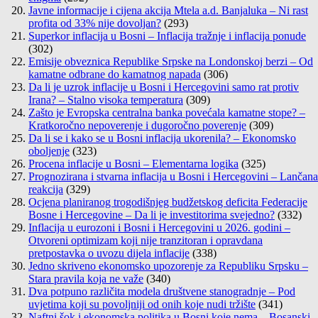
Javne informacije i cijena akcija Mtela a.d. Banjaluka – Ni rast
profita od 33% nije dovoljan?
(293)
Superkor inflacija u Bosni – Inflacija tražnje i inflacija ponude
(302)
Emisije obveznica Republike Srpske na Londonskoj berzi – Od
kamatne odbrane do kamatnog napada
(306)
Da li je uzrok inflacije u Bosni i Hercegovini samo rat protiv
Irana? – Stalno visoka temperatura
(309)
Zašto je Evropska centralna banka povećala kamatne stope? –
Kratkoročno nepoverenje i dugoročno poverenje
(309)
Da li se i kako se u Bosni inflacija ukorenila? – Ekonomsko
oboljenje
(323)
Procena inflacije u Bosni – Elementarna logika
(325)
Prognozirana i stvarna inflacija u Bosni i Hercegovini – Lančana
reakcija
(329)
Ocjena planiranog trogodišnjeg budžetskog deficita Federacije
Bosne i Hercegovine – Da li je investitorima svejedno?
(332)
Inflacija u eurozoni i Bosni i Hercegovini u 2026. godini –
Otvoreni optimizam koji nije tranzitoran i opravdana
pretpostavka o uvozu dijela inflacije
(338)
Jedno skriveno ekonomsko upozorenje za Republiku Srpsku –
Stara pravila koja ne važe
(340)
Dva potpuno različita modela društvene stanogradnje – Pod
uvjetima koji su povoljniji od onih koje nudi tržište
(341)
Naftni šok i ekonomska politika u Bosni koje nema – Bosanski