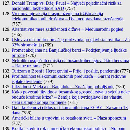
Donald Tramp vs. Džej Pauel – Najveći pojedinačni rizik za
nacionalnu bezbednost SAD
(757)
Vrednovanje akcija i raspoloženje na tržištu akcija
telekomunikacionih društava – Dva neopravdana razočarenja
(757)
Alternativne mere zaduženosti države – Međunarodni pogled
(766)
Uslov za rast bruto domaćeg proizvoda po glavi stanovnika – Za
33% siromašnija
(769)
Promet akcijama na Banjalučkoj berzi – Podcjenjivanje ljudske
prirode
(770)
Nekoliko uspješnih emisija na bosanskohercegovačkim berzama
– Rame uz rame
(771)
Turizam u Bosni i Hercegovini – Prije, i poslije, pandemije
(777)
Profitabilnost telekomunikacionih preduzeća – Garant redovne
isplate dividende
(779)
Likvidnost Mtela a.d. Banjaluka – Značajno poboljšanje
(780)
Kako povećati likvidnost bosanskog gospodarstva u svjetlu neke
buduće kreditne krize? – Zemlja koja tvrdoglavo i na vlastitu
štetu ustrajno odbija promjene
(781)
Da li kreće novi ciklus rast kamatnih stopa ECB? – Za samo 13
dana
(786)
Američki bilans u trgovini sa ostatkom sveta – Plaza sporazum
(787)
Kratki i srednji rok u američkoj ekonomskoj politici – No pain