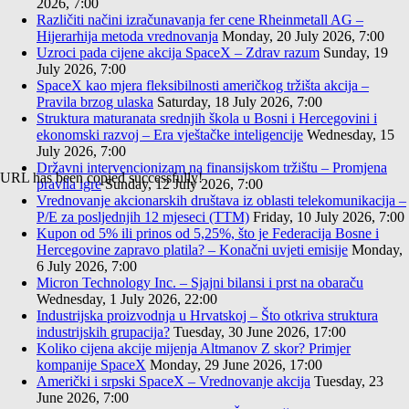
2026, 7:00
Različiti načini izračunavanja fer cene Rheinmetall AG –
Hijerarhija metoda vrednovanja
Monday, 20 July 2026, 7:00
Uzroci pada cijene akcija SpaceX – Zdrav razum
Sunday, 19
July 2026, 7:00
SpaceX kao mjera fleksibilnosti američkog tržišta akcija –
Pravila brzog ulaska
Saturday, 18 July 2026, 7:00
Struktura maturanata srednjih škola u Bosni i Hercegovini i
ekonomski razvoj – Era vještačke inteligencije
Wednesday, 15
July 2026, 7:00
Državni intervencionizam na finansijskom tržištu – Promjena
URL has been copied successfully!
pravila igre
Sunday, 12 July 2026, 7:00
Vrednovanje akcionarskih društava iz oblasti telekomunikacija –
P/E za posljednjih 12 mjeseci (TTM)
Friday, 10 July 2026, 7:00
Kupon od 5% ili prinos od 5,25%, što je Federacija Bosne i
Hercegovine zapravo platila? – Konačni uvjeti emisije
Monday,
6 July 2026, 7:00
Micron Technology Inc. – Sjajni bilansi i prst na obaraču
Wednesday, 1 July 2026, 22:00
Industrijska proizvodnja u Hrvatskoj – Što otkriva struktura
industrijskih grupacija?
Tuesday, 30 June 2026, 17:00
Koliko cijena akcije mijenja Altmanov Z skor? Primjer
kompanije SpaceX
Monday, 29 June 2026, 17:00
Američki i srpski SpaceX – Vrednovanje akcija
Tuesday, 23
June 2026, 7:00