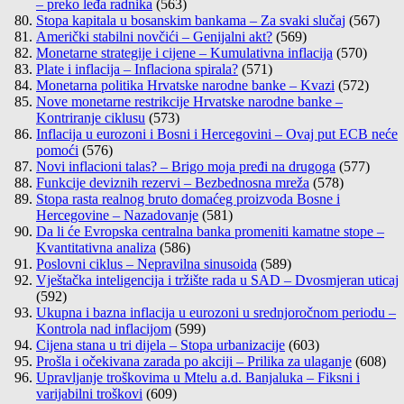
– preko leđa radnika
(563)
Stopa kapitala u bosanskim bankama – Za svaki slučaj
(567)
Američki stabilni novčići – Genijalni akt?
(569)
Monetarne strategije i cijene – Kumulativna inflacija
(570)
Plate i inflacija – Inflaciona spirala?
(571)
Monetarna politika Hrvatske narodne banke – Kvazi
(572)
Nove monetarne restrikcije Hrvatske narodne banke –
Kontriranje ciklusu
(573)
Inflacija u eurozoni i Bosni i Hercegovini – Ovaj put ECB neće
pomoći
(576)
Novi inflacioni talas? – Brigo moja pređi na drugoga
(577)
Funkcije deviznih rezervi – Bezbednosna mreža
(578)
Stopa rasta realnog bruto domaćeg proizvoda Bosne i
Hercegovine – Nazadovanje
(581)
Da li će Evropska centralna banka promeniti kamatne stope –
Kvantitativna analiza
(586)
Poslovni ciklus – Nepravilna sinusoida
(589)
Vještačka inteligencija i tržište rada u SAD – Dvosmjeran uticaj
(592)
Ukupna i bazna inflacija u eurozoni u srednjoročnom periodu –
Kontrola nad inflacijom
(599)
Cijena stana u tri dijela – Stopa urbanizacije
(603)
Prošla i očekivana zarada po akciji – Prilika za ulaganje
(608)
Upravljanje troškovima u Mtelu a.d. Banjaluka – Fiksni i
varijabilni troškovi
(609)