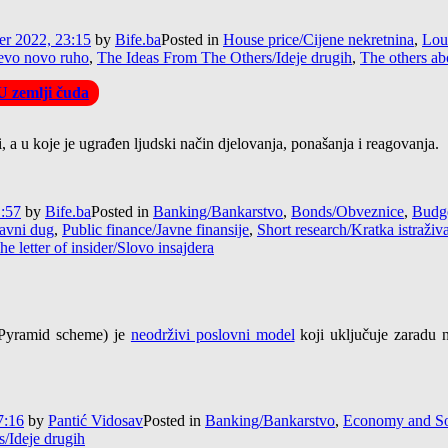
r 2022, 23:15
by
Bife.ba
Posted in
House price/Cijene nekretnina
,
Lou
evo novo ruho
,
The Ideas From The Others/Ideje drugih
,
The others a
U zemlji čuda
udi, a u koje je ugrađen ljudski način djelovanja, ponašanja i reagovanja.
1:57
by
Bife.ba
Posted in
Banking/Bankarstvo
,
Bonds/Obveznice
,
Budg
Javni dug
,
Public finance/Javne finansije
,
Short research/Kratka istraživ
he letter of insider/Slovo insajdera
. Pyramid scheme) je
neodrživi poslovni model
koji uključuje zaradu 
7:16
by
Pantić Vidosav
Posted in
Banking/Bankarstvo
,
Economy and Soc
/Ideje drugih