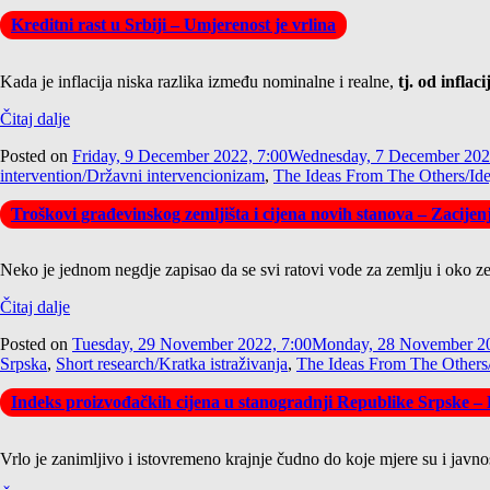
Kreditni rast u Srbiji – Umjerenost je vrlina
Kada je inflacija niska razlika između nominalne i realne,
tj. od inflac
Čitaj dalje
Posted on
Friday, 9 December 2022, 7:00
Wednesday, 7 December 202
intervention/Državni intervencionizam
,
The Ideas From The Others/Ide
Troškovi građevinskog zemljišta i cijena novih stanova – Zacijen
Neko je jednom negdje zapisao da se svi ratovi vode za zemlju i oko zeml
Čitaj dalje
Posted on
Tuesday, 29 November 2022, 7:00
Monday, 28 November 20
Srpska
,
Short research/Kratka istraživanja
,
The Ideas From The Others/
Indeks proizvođačkih cijena u stanogradnji Republike Srpske – 
Vrlo je zanimljivo i istovremeno krajnje čudno do koje mjere su i javno