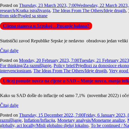
Posted on
Thursday, 23 March 2023, 7:00
Wednesday, 22 March 2023,
research/Kratka istraživanja
,
The Ideas From The Others/Ideje drugih
,
from side/Pogled sa strane
Cijena stanova u Srpskoj – Pucanje balona?
Statistički zavod Republike Srpske je nedavno obradovao jedan veliki
Čitaj dalje
Posted on
Monday, 20 February 2023, 7:00
Tuesday, 21 February 2023
For thinking/Za razmišljanje
,
Policy brief/Prjedlozi za donosioce ekono
intervencionizam
,
The Ideas From The Others/Ideje drugih
,
Very good 
Uticaj ponude novca na cijene u SAD – Manje novca, manja infl
Kako su SAD došle do inflacije od samo 7,1% (novembar 2022) i očekiv
Čitaj dalje
Posted on
Thursday, 15 December 2022, 7:00
Friday, 6 January 2023, 
razmišljanje
,
Inflation/Inflacija
,
Monetary analysis/Monetarne analize
,
globally, act locally/Misli globalno djeluj lokalno
,
To be continued / Na