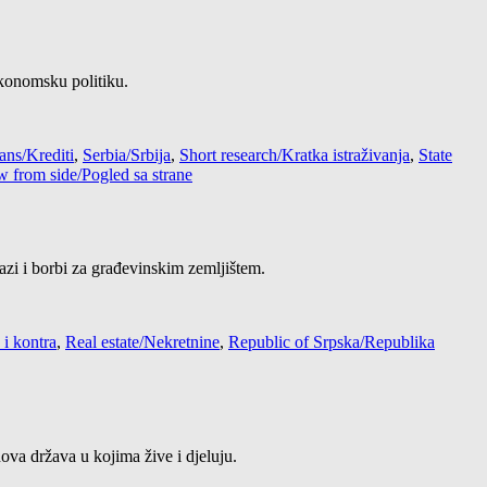
ekonomsku politiku.
ans/Krediti
,
Serbia/Srbija
,
Short research/Kratka istraživanja
,
State
w from side/Pogled sa strane
razi i borbi za građevinskim zemljištem.
 i kontra
,
Real estate/Nekretnine
,
Republic of Srpska/Republika
ova država u kojima žive i djeluju.