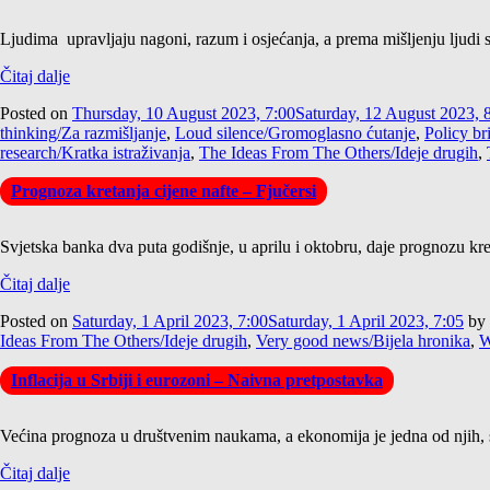
Ljudima upravljaju nagoni, razum i osjećanja, a prema mišljenju ljudi s
Čitaj dalje
Posted on
Thursday, 10 August 2023, 7:00
Saturday, 12 August 2023, 
thinking/Za razmišljanje
,
Loud silence/Gromoglasno ćutanje
,
Policy br
research/Kratka istraživanja
,
The Ideas From The Others/Ideje drugih
,
Prognoza kretanja cijene nafte – Fjučersi
Svjetska banka dva puta godišnje, u aprilu i oktobru, daje prognozu kr
Čitaj dalje
Posted on
Saturday, 1 April 2023, 7:00
Saturday, 1 April 2023, 7:05
by
Ideas From The Others/Ideje drugih
,
Very good news/Bijela hronika
,
W
Inflacija u Srbiji i eurozoni – Naivna pretpostavka
Većina prognoza u društvenim naukama, a ekonomija je jedna od njih, 
Čitaj dalje