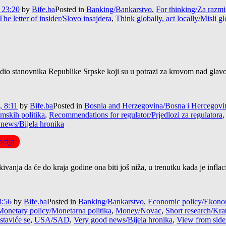
 23:20
by
Bife.ba
Posted in
Banking/Bankarstvo
,
For thinking/Za razmi
The letter of insider/Slovo insajdera
,
Think globally, act locally/Misli g
 dio stanovnika Republike Srpske koji su u potrazi za krovom nad glav
, 8:11
by
Bife.ba
Posted in
Bosnia and Herzegovina/Bosna i Hercegovi
mskih politika
,
Recommendations for regulator/Prjedlozi za regulatora
news/Bijela hronika
acija
anja da će do kraja godine ona biti još niža, u trenutku kada je infl
8:56
by
Bife.ba
Posted in
Banking/Bankarstvo
,
Economic policy/Ekonom
Monetary policy/Monetarna politika
,
Money/Novac
,
Short research/Krat
staviće se
,
USA/SAD
,
Very good news/Bijela hronika
,
View from side