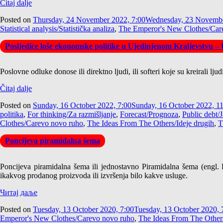
Čitaj dalje
Posted on
Thursday, 24 November 2022, 7:00
Wednesday, 23 Novembe
Statistical analysis/Statistička analiza
,
The Emperor's New Clothes/Car
Posljedice loše ekonomske politike u Ujedinjenom Kraljevstvu – 
Poslovne odluke donose ili direktno ljudi, ili softeri koje su kreirali lj
Čitaj dalje
Posted on
Sunday, 16 October 2022, 7:00
Sunday, 16 October 2022, 1
politika
,
For thinking/Za razmišljanje
,
Forecast/Prognoza
,
Public debt/
Clothes/Carevo novo ruho
,
The Ideas From The Others/Ideje drugih
,
T
Poncijeva piramidalna šema
Poncijeva piramidalna šema ili jednostavno Piramidalna šema (engl
ikakvog prodanog proizvoda ili izvršenja bilo kakve usluge.
Читај даље
Posted on
Tuesday, 13 October 2020, 7:00
Tuesday, 13 October 2020, 
Emperor's New Clothes/Carevo novo ruho
,
The Ideas From The Others