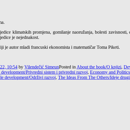
ma.
jedice klimatskih promjena, gomilanje naoružanja, bolesti zavisnosti,
jedice je nejednakost.
ji je autor mladi francuski ekonomista i matematičar Toma Piketi.
22, 10:54
by
Vilendečić Simeun
Posted in
About the book/O knjizi
,
Dev
evelopment/Privredni sistem i privredni razvoj
,
Economy and Politics
le development/Održivi razvoj
,
The Ideas From The Others/Ideje drug