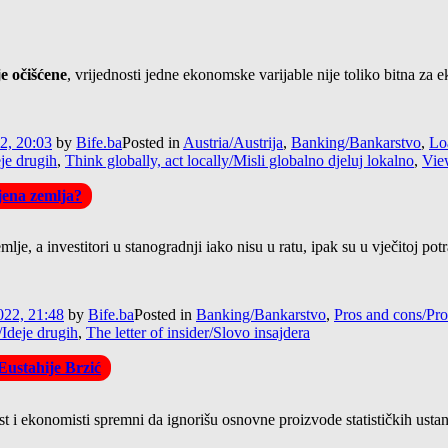
ije očišćene
, vrijednosti jedne ekonomske varijable nije toliko bitna za 
2, 20:03
by
Bife.ba
Posted in
Austria/Austrija
,
Banking/Bankarstvo
,
Lo
je drugih
,
Think globally, act locally/Misli globalno djeluj lokalno
,
Vie
jena zemlja?
je, a investitori u stanogradnji iako nisu u ratu, ipak su u vječitoj pot
22, 21:48
by
Bife.ba
Posted in
Banking/Bankarstvo
,
Pros and cons/Pro
Ideje drugih
,
The letter of insider/Slovo insajdera
Eustahije Brzić
st i ekonomisti spremni da ignorišu osnovne proizvode statističkih ustan