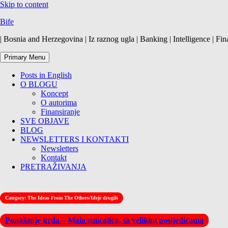
Skip to content
Bife
| Bosnia and Herzegovina | Iz raznog ugla | Banking | Intelligence | Fin
Primary Menu
Posts in English
O BLOGU
Koncept
O autorima
Finansiranje
SVE OBJAVE
BLOG
NEWSLETTERS I KONTAKTI
Newsletters
Kontakt
PRETRAŽIVANJA
Category:
The Ideas From The Others/Ideje drugih
Ponašanje krda – Mala smicalica, sa velikim posljedicama