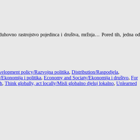
 duhovno rastrojstvo pojedinca i društva, mržnja… Pored tih, jedna od
elopment policy/Razvojna politika
,
Distribution/Raspodjela
,
/Ekonomija i politika
,
Economy and Sociaty/Ekonomija i društvo
,
For
ih
,
Think globally, act locally/Misli globalno djeluj lokalno
,
Unlearned