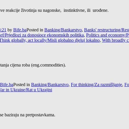
ve reakcije životinja su nagonske, instinktivne, ili urođene.
8:21
by
Bife.ba
Posted in
Banking/Bankarstvo
,
Banks' restructuring/Res
ief/Prjedlozi za donosioce ekonomskih politika
,
Politics and economy/Po
Think globally, act locally/Misli globalno djeluj lokalno
,
With broadly c
etanja cijena roba (eng.commodities).
Bife.ba
Posted in
Banking/Bankarstvo
,
For thinking/Za razmišljanje
,
Fo
ar in Ukraine/Rat u Ukrajini
se baziraju na pretpostavkama.