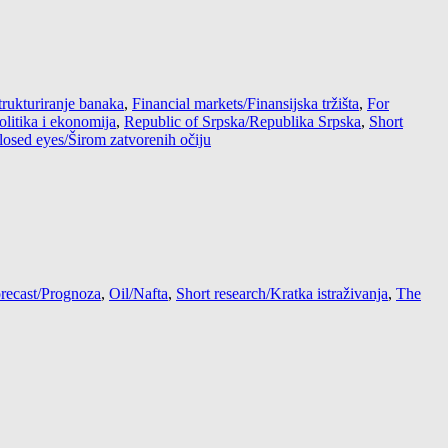
trukturiranje banaka
,
Financial markets/Finansijska tržišta
,
For
litika i ekonomija
,
Republic of Srpska/Republika Srpska
,
Short
losed eyes/Širom zatvorenih očiju
recast/Prognoza
,
Oil/Nafta
,
Short research/Kratka istraživanja
,
The