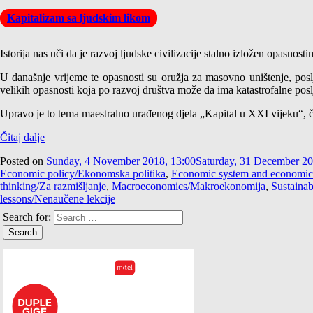
Kapitalizam sa ljudskim likom
Istorija nas uči da je razvoj ljudske civilizacije stalno izložen opasnosti
U današnje vrijeme te opasnosti su oružja za masovno uništenje, posl
velikih opasnosti koja po razvoj društva može da ima katastrofalne posl
Upravo je to tema maestralno urađenog djela „Kapital u XXI vijeku“, či
Čitaj dalje
Posted on
Sunday, 4 November 2018, 13:00
Saturday, 31 December 20
Economic policy/Ekonomska politika
,
Economic system and economic d
thinking/Za razmišljanje
,
Macroeconomics/Makroekonomija
,
Sustainab
lessons/Nenaučene lekcije
Search for: