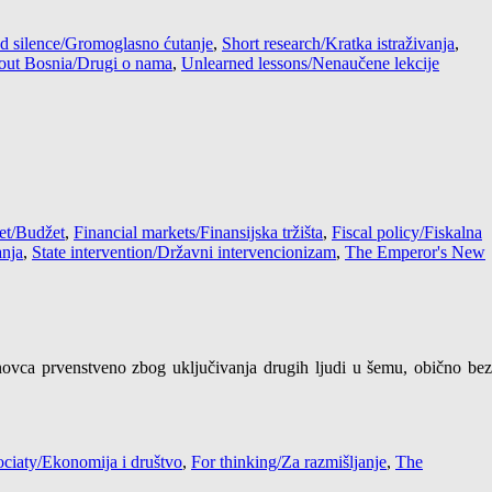
d silence/Gromoglasno ćutanje
,
Short research/Kratka istraživanja
,
bout Bosnia/Drugi o nama
,
Unlearned lessons/Nenaučene lekcije
et/Budžet
,
Financial markets/Finansijska tržišta
,
Fiscal policy/Fiskalna
anja
,
State intervention/Državni intervencionizam
,
The Emperor's New
novca prvenstveno zbog uključivanja drugih ljudi u šemu, obično be
iaty/Ekonomija i društvo
,
For thinking/Za razmišljanje
,
The