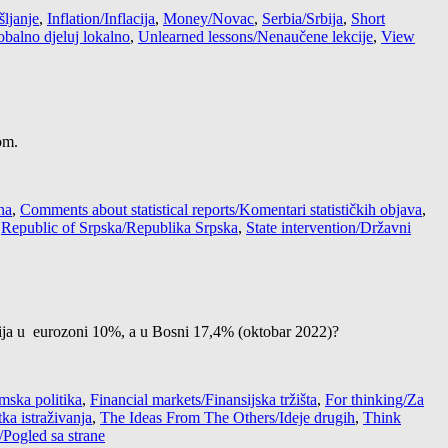
šljanje
,
Inflation/Inflacija
,
Money/Novac
,
Serbia/Srbija
,
Short
lobalno djeluj lokalno
,
Unlearned lessons/Nenaučene lekcije
,
View
om.
na
,
Comments about statistical reports/Komentari statističkih objava
,
,
Republic of Srpska/Republika Srpska
,
State intervention/Državni
acija u eurozoni 10%, a u Bosni 17,4% (oktobar 2022)?
ska politika
,
Financial markets/Finansijska tržišta
,
For thinking/Za
ka istraživanja
,
The Ideas From The Others/Ideje drugih
,
Think
/Pogled sa strane